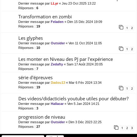
Dernier message par
LLyr
«
Jeu 23 Oct 2025 13:22
Réponses :
6
Transformation en zombi
Dernier message par
Feladen
«
Dim 15 Déc 2024 19:09
Réponses :
19
1
2
Les glyphes
Dernier message par
Outsider
«
Ven 11 Oct 2024 11:05
Réponses :
10
1
2
Les monter en Niveau des PJ par l'expérience
Dernier message par
Zedafty
«
Sam 17 Août 2024 20:05
Réponses :
7
série d'épreuves
Dernier message par
Dadou13
«
Mar 6 Fév 2024 13:34
Réponses :
19
1
2
Des videos/didacticiels youtube utiles pour débuter?
Dernier message par
Hallacar
«
Ven 5 Jan 2024 14:21
Réponses :
3
progression de niveau
Dernier message par
Outsider
«
Dim 3 Déc 2023 22:25
Réponses :
27
1
2
3