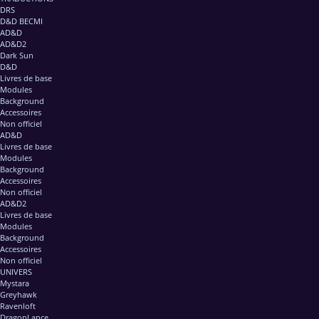
DRS
D&D BECMI
AD&D
AD&D2
Dark Sun
D&D
Livres de base
Modules
Background
Accessoires
Non officiel
AD&D
Livres de base
Modules
Background
Accessoires
Non officiel
AD&D2
Livres de base
Modules
Background
Accessoires
Non officiel
UNIVERS
Mystara
Greyhawk
Ravenloft
DragonLance