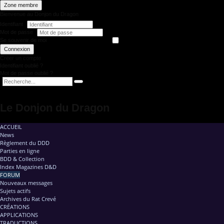
Zone membre
Bienvenue au Donjon du Dragon
Identifiant
Mot de passe
Se souvenir de moi
Connexion
Créer un compte
Identifiant oublié ?
Mot de passe oublié ?
Le Donjon du Dragon
ACCUEIL
News
Règlement du DDD
Parties en ligne
BDD & Collection
Index Magazines D&D
FORUM
Nouveaux messages
Sujets actifs
Archives du Rat Crevé
CRÉATIONS
APPLICATIONS
TRADUCTIONS