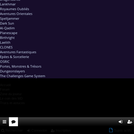
Lankhmar
Royaumes Oubliés
Aventures Orientales
Spelljammer
Dark Sun
Al-Qadim
Planescape
Birthright
Laelith
CLONES
Aventures Fantastiques
Epées & Sorcellerie
OSRIC
Portes, Monstres & Trésors
Dungeonslayers
The Challenges Game System
Accueil
Forum
Zone du joueur
Le coin des MD
Trucs et astuces
ac
Rechercher
or
Connexion
Inscription
Sujets actifs
on
ns