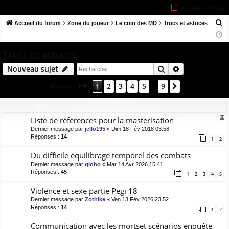
Messages non lus
co
u
ne
cri
R
Accueil du forum
Zone du joueur
Le coin des MD
Trucs et astuces
ur
m
xi
pti
e
ci
s
on
on
c
Trucs et astuces
s
h
Rechercher
Recherche av
Nouveau sujet
e
r
Page
1
sur
9
2
3
4
5
9
1
Suivant
89 sujets
…
c
h
Sujets
e
Liste de références pour la masterisation
r
Dernier message par
jello195
«
Dim 18 Fév 2018 03:58
Réponses :
14
1
2
Du difficile équilibrage temporel des combats
Dernier message par
globo
«
Mar 14 Avr 2026 15:41
Réponses :
45
1
2
3
4
5
Violence et sexe partie Pegi 18
Dernier message par
Zothike
«
Ven 13 Fév 2026 23:52
Réponses :
14
1
2
Communication avec les mortset scénarios enquête