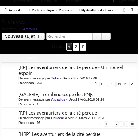
ac
...
or
Rechercher
Connexion
Inscription
Sujets actifs
on
ns
R
co
Accueil du forum
u
Parties en ligne
Parties en stand-by / en attente
Mystarillia
Archives
ne
cri
e
Archives
ur
m
xi
pti
c
ci
s
on
on
Modérateur :
Arcavius
h
Rechercher
Recherche av
Nouveau sujet
e
s
r
2
1
Suivant
16 sujets
c
Annonces
h
e
[RP] Les aventuriers de la cité perdue - Un nouvel
r
espoir
Dernier message par
Toko
«
Sam 2 Nov 2019 19:46
Réponses :
203
1
18
19
20
21
…
[GALERIE] Trombinoscope des PNJs
Dernier message par
Arcavius
«
Jeu 29 Août 2019 09:28
Réponses :
1
[RP] Les aventuriers de la cité perdue
Dernier message par
Hallacar
«
Mer 29 Mars 2017 12:57
Réponses :
92
1
7
8
9
10
…
[HRP] Les aventuriers de la cité perdue