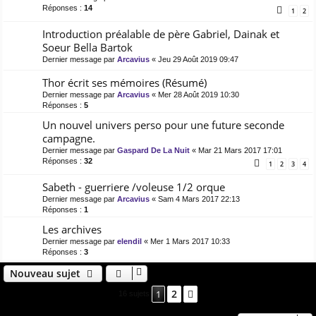
Réponses :
14
1
2
Introduction préalable de père Gabriel, Dainak et
Soeur Bella Bartok
Dernier message par
Arcavius
«
Jeu 29 Août 2019 09:47
Thor écrit ses mémoires (Résumé)
Dernier message par
Arcavius
«
Mer 28 Août 2019 10:30
Réponses :
5
Un nouvel univers perso pour une future seconde
campagne.
Dernier message par
Gaspard De La Nuit
«
Mar 21 Mars 2017 17:01
Réponses :
32
1
2
3
4
Sabeth - guerriere /voleuse 1/2 orque
Dernier message par
Arcavius
«
Sam 4 Mars 2017 22:13
Réponses :
1
Les archives
Dernier message par
elendil
«
Mer 1 Mars 2017 10:33
Réponses :
3
Nouveau sujet
2
1
Suivant
16 sujets