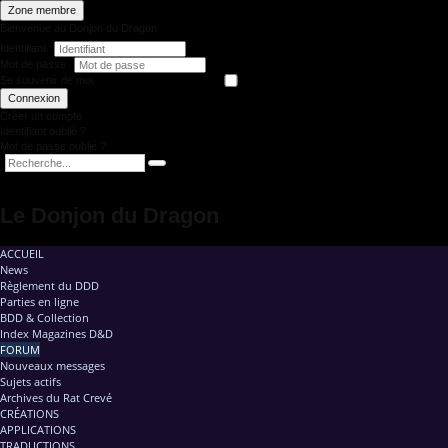
Zone membre
Bienvenue au Donjon du Dragon
Identifiant
Mot de passe
Se souvenir de moi
Connexion
Créer un compte
Identifiant oublié ?
Mot de passe oublié ?
Le Donjon du Dragon
ACCUEIL
News
Règlement du DDD
Parties en ligne
BDD & Collection
Index Magazines D&D
FORUM
Nouveaux messages
Sujets actifs
Archives du Rat Crevé
CRÉATIONS
APPLICATIONS
TRADUCTIONS