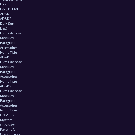
DRS
D&D BECMI
AD&D
AD&D2
Dark Sun
D&D
Livres de base
Modules
Background
Accessoires
Non officiel
AD&D
Livres de base
Modules
Background
Accessoires
Non officiel
AD&D2
Livres de base
Modules
Background
Accessoires
Non officiel
UNIVERS
Mystara
Greyhawk
Ravenloft
DragonLance