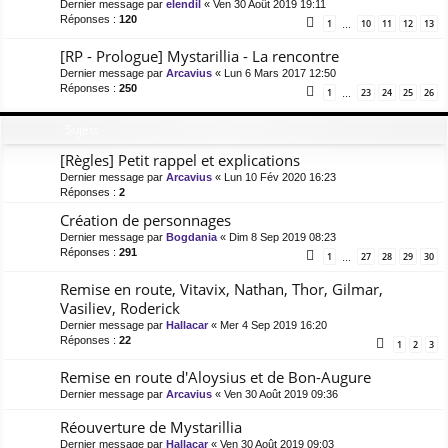
Dernier message par
elendil
«
Ven 30 Août 2019 19:11
Réponses :
120
1
10
11
12
13
…
[RP - Prologue] Mystarillia - La rencontre
Dernier message par
Arcavius
«
Lun 6 Mars 2017 12:50
Réponses :
250
1
23
24
25
26
…
Sujets
[Règles] Petit rappel et explications
Dernier message par
Arcavius
«
Lun 10 Fév 2020 16:23
Réponses :
2
Création de personnages
Dernier message par
Bogdania
«
Dim 8 Sep 2019 08:23
Réponses :
291
1
27
28
29
30
…
Remise en route, Vitavix, Nathan, Thor, Gilmar,
Vasiliev, Roderick
Dernier message par
Hallacar
«
Mer 4 Sep 2019 16:20
Réponses :
22
1
2
3
Remise en route d'Aloysius et de Bon-Augure
Dernier message par
Arcavius
«
Ven 30 Août 2019 09:36
Réouverture de Mystarillia
Dernier message par
Hallacar
«
Ven 30 Août 2019 09:03