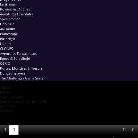
Lankhmar
Royaumes Oubliés
Aventures Orientales
Spelljammer
Dark Sun
Al-Qadim
Planescape
Birthright
Laelith
CLONES
Aventures Fantastiques
Epées & Sorcellerie
OSRIC
Portes, Monstres & Trésors
Dungeonslayers
The Challenges Game System
Accueil
Forum
Parties en ligne
Parties en stand-by / en attente
Mystarillia
Archives