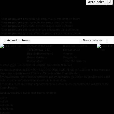
Atteindre
Permissions du forum
Vous
ne pouvez pas
publier de nouveaux sujets dans ce forum
Vous
ne pouvez pas
répondre aux sujets dans ce forum
Vous
ne pouvez pas
éditer vos messages dans ce forum
Vous
ne pouvez pas
supprimer vos messages dans ce forum
Vous
ne pouvez pas
transférer de pièces jointes dans ce forum
Accueil du forum
Nous contacter
Wizards of the Coast
Black Book Editions
TSR Archive (D&D)
Donjon.bin.sh
Blog de Bruce Heard
Acaeum
Rêves d'Ailleurs
Grognardia
Dragonsfoot
Tome of treasures
© 2008-2026 - Le Donjon du Dragon - tous droits réservés
Règles Avancées de DONJONS & DRAGONS, D&D, AD&D et AD&D2 sont des marques
déposées appartenant à TSR, Inc./Wizards of the Coast/Hasbro.
Les traductions non officielles réalisées par les membres du Donjon du Dragon sont à but
non lucratif, et ne peuvent en aucun cas être vendues.
Les textes et les illustrations appartiennent à leurs auteurs respectifs et à Wizards of the
Coast/Hasbro.
Nous avons 5604 invités et 9 inscrits en ligne
anthe
asthrill
aurodreph
bellarian91
benedict