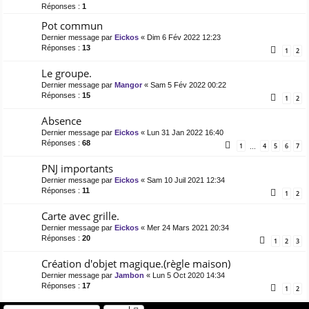
Réponses :
1
Pot commun
Dernier message par
Eickos
«
Dim 6 Fév 2022 12:23
Réponses :
13
1
2
Le groupe.
Dernier message par
Mangor
«
Sam 5 Fév 2022 00:22
Réponses :
15
1
2
Absence
Dernier message par
Eickos
«
Lun 31 Jan 2022 16:40
Réponses :
68
1
4
5
6
7
…
PNJ importants
Dernier message par
Eickos
«
Sam 10 Juil 2021 12:34
Réponses :
11
1
2
Carte avec grille.
Dernier message par
Eickos
«
Mer 24 Mars 2021 20:34
Réponses :
20
1
2
3
Création d'objet magique.(règle maison)
Dernier message par
Jambon
«
Lun 5 Oct 2020 14:34
Réponses :
17
1
2