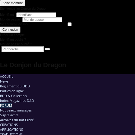
Zone membre
Bienvenue au Donjon du Dragon
Identifiant
Mot de passe
Se souvenir de moi
Connexion
Créer un compte
Identifiant oublié ?
Mot de passe oublié ?
Le Donjon du Dragon
ACCUEIL
News
Règlement du DDD
Parties en ligne
BDD & Collection
Index Magazines D&D
FORUM
Nouveaux messages
Sujets actifs
Archives du Rat Crevé
CRÉATIONS
APPLICATIONS
TRADUCTIONS