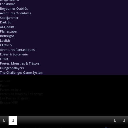
Lankhmar
Royaumes Oubliés
Aventures Orientales
Spelljammer
Dark Sun
Al-Qadim
Planescape
Birthright
Laelith
CLONES
Aventures Fantastiques
Epées & Sorcellerie
OSRIC
Portes, Monstres & Trésors
Dungeonslayers
The Challenges Game System
Accueil
Forum
Parties en ligne
Parties en stand-by / en attente
Les Pierres du destin
Espace HRP