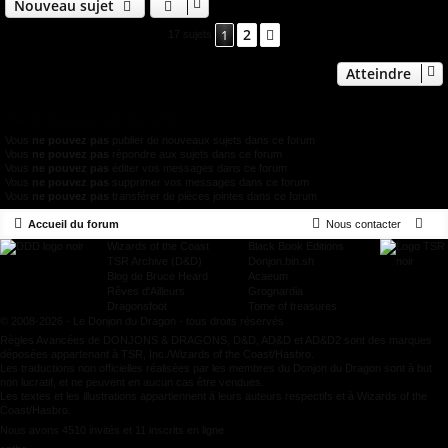
Nouveau sujet
2
1
Suivant
17 sujets
Atteindre
Permissions du forum
Vous
ne pouvez pas
publier de nouveaux sujets dans ce forum
Vous
ne pouvez pas
répondre aux sujets dans ce forum
Vous
ne pouvez pas
éditer vos messages dans ce forum
Vous
ne pouvez pas
supprimer vos messages dans ce forum
Vous
ne pouvez pas
transférer de pièces jointes dans ce forum
Accueil du forum
Nous contacter
Wizards of the Coast
Black Book Editions
TSR Archive (D&D)
Donjon.bin.sh
Blog de Bruce Heard
Acaeum
Rêves d'Ailleurs
Grognardia
Dragonsfoot
Tome of treasures
© 2008-2026 - Le Donjon du Dragon - tous droits réservés
Règles Avancées de DONJONS & DRAGONS, D&D, AD&D et AD&D2 sont des marques
déposées appartenant à TSR, Inc./Wizards of the Coast/Hasbro.
Les traductions non officielles réalisées par les membres du Donjon du Dragon sont à but
non lucratif, et ne peuvent en aucun cas être vendues.
Les textes et les illustrations appartiennent à leurs auteurs respectifs et à Wizards of the
Coast/Hasbro.
Nous avons 4510 invités et 11 inscrits en ligne