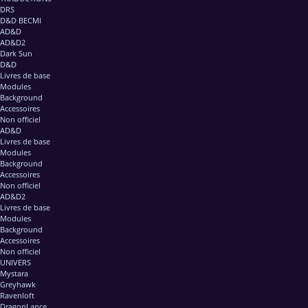
DRS
D&D BECMI
AD&D
AD&D2
Dark Sun
D&D
Livres de base
Modules
Background
Accessoires
Non officiel
AD&D
Livres de base
Modules
Background
Accessoires
Non officiel
AD&D2
Livres de base
Modules
Background
Accessoires
Non officiel
UNIVERS
Mystara
Greyhawk
Ravenloft
DragonLance