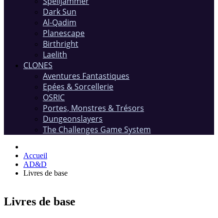
Spelljammer
Dark Sun
Al-Qadim
Planescape
Birthright
Laelith
CLONES
Aventures Fantastiques
Epées & Sorcellerie
OSRIC
Portes, Monstres & Trésors
Dungeonslayers
The Challenges Game System
Accueil
AD&D
Livres de base
Livres de base