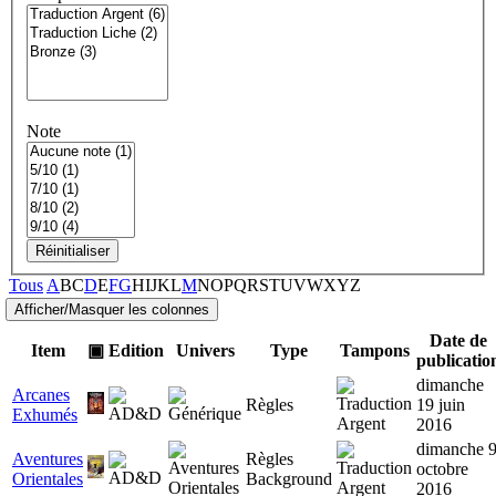
Note
Réinitialiser
Tous
A
B
C
D
E
F
G
H
I
J
K
L
M
N
O
P
Q
R
S
T
U
V
W
X
Y
Z
Date de
Item
▣
Edition
Univers
Type
Tampons
publicatio
dimanche
Arcanes
Règles
19 juin
Exhumés
2016
dimanche 
Aventures
Règles
octobre
Orientales
Background
2016