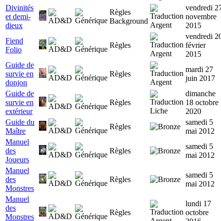
Divinités
vendredi 2
Règles
et demi-
novembre
Background
dieux
2015
vendredi 2
Fiend
Règles
février
Folio
2015
Guide de
mardi 27
survie en
Règles
juin 2017
donjon
Guide de
dimanche
survie en
Règles
18 octobre
extérieur
2020
Guide du
samedi 5
Règles
Maître
mai 2012
Manuel
samedi 5
des
Règles
mai 2012
Joueurs
Manuel
samedi 5
des
Règles
mai 2012
Monstres
Manuel
lundi 17
des
Règles
octobre
Monstres