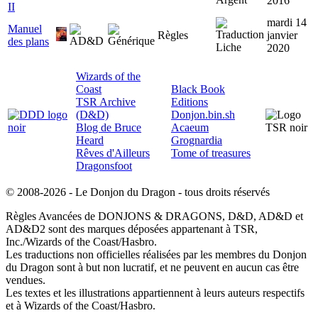
2016
II
mardi 14
Manuel
Règles
janvier
des plans
2020
Wizards of the
Coast
Black Book
TSR Archive
Editions
(D&D)
Donjon.bin.sh
Blog de Bruce
Acaeum
Heard
Grognardia
Rêves d'Ailleurs
Tome of treasures
Dragonsfoot
© 2008-2026 - Le Donjon du Dragon - tous droits réservés
Règles Avancées de DONJONS & DRAGONS, D&D, AD&D et
AD&D2 sont des marques déposées appartenant à TSR,
Inc./Wizards of the Coast/Hasbro.
Les traductions non officielles réalisées par les membres du Donjon
du Dragon sont à but non lucratif, et ne peuvent en aucun cas être
vendues.
Les textes et les illustrations appartiennent à leurs auteurs respectifs
et à Wizards of the Coast/Hasbro.