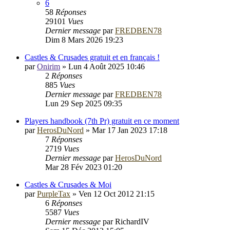
6
58
Réponses
29101
Vues
Dernier message
par
FREDBEN78
Dim 8 Mars 2026 19:23
Castles & Crusades gratuit et en français !
par
Onirim
»
Lun 4 Août 2025 10:46
2
Réponses
885
Vues
Dernier message
par
FREDBEN78
Lun 29 Sep 2025 09:35
Players handbook (7th Pr) gratuit en ce moment
par
HerosDuNord
»
Mar 17 Jan 2023 17:18
7
Réponses
2719
Vues
Dernier message
par
HerosDuNord
Mar 28 Fév 2023 01:20
Castles & Crusades & Moi
par
PurpleTax
»
Ven 12 Oct 2012 21:15
6
Réponses
5587
Vues
Dernier message
par
RichardIV