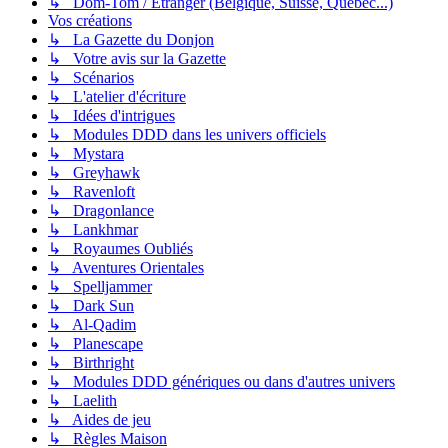
↳ Dom-Tom / Étranger (Belgique, Suisse, Québec...)
Vos créations
↳ La Gazette du Donjon
↳ Votre avis sur la Gazette
↳ Scénarios
↳ L'atelier d'écriture
↳ Idées d'intrigues
↳ Modules DDD dans les univers officiels
↳ Mystara
↳ Greyhawk
↳ Ravenloft
↳ Dragonlance
↳ Lankhmar
↳ Royaumes Oubliés
↳ Aventures Orientales
↳ Spelljammer
↳ Dark Sun
↳ Al-Qadim
↳ Planescape
↳ Birthright
↳ Modules DDD génériques ou dans d'autres univers
↳ Laelith
↳ Aides de jeu
↳ Règles Maison