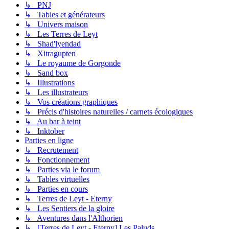
↳ PNJ
↳ Tables et générateurs
↳ Univers maison
↳ Les Terres de Leyt
↳ Shad'lyendad
↳ Xitragupten
↳ Le royaume de Gorgonde
↳ Sand box
↳ Illustrations
↳ Les illustrateurs
↳ Vos créations graphiques
↳ Précis d'histoires naturelles / carnets écologiques
↳ Au bar à teint
↳ Inktober
Parties en ligne
↳ Recrutement
↳ Fonctionnement
↳ Parties via le forum
↳ Tables virtuelles
↳ Parties en cours
↳ Terres de Leyt - Eterny
↳ Les Sentiers de la gloire
↳ Aventures dans l'Althorien
↳ [Terres de Leyt - Eterny] Les Paluds