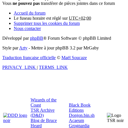
Vous
ne pouvez pas
transférer de pièces jointes dans ce forum
Accueil du forum
Le fuseau horaire est réglé sur
UTC+02:00
Supprimer tous les cookies du forum
Nous contacter
Développé par
phpBB
® Forum Software © phpBB Limited
Style par
Arty
- Mettre à jour phpBB 3.2 par MrGaby
Traduction française officielle
©
Maël Soucaze
PRIVACY_LINK
|
TERMS_LINK
Wizards of the
Coast
Black Book
TSR Archive
Editions
(D&D)
Donjon.bin.sh
Blog de Bruce
Acaeum
Heard
Grognardia