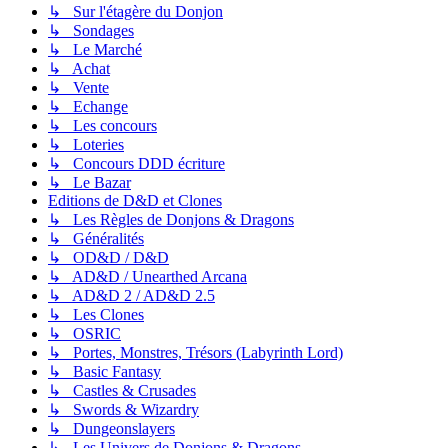
↳ Sur l'étagère du Donjon
↳ Sondages
↳ Le Marché
↳ Achat
↳ Vente
↳ Echange
↳ Les concours
↳ Loteries
↳ Concours DDD écriture
↳ Le Bazar
Editions de D&D et Clones
↳ Les Règles de Donjons & Dragons
↳ Généralités
↳ OD&D / D&D
↳ AD&D / Unearthed Arcana
↳ AD&D 2 / AD&D 2.5
↳ Les Clones
↳ OSRIC
↳ Portes, Monstres, Trésors (Labyrinth Lord)
↳ Basic Fantasy
↳ Castles & Crusades
↳ Swords & Wizardry
↳ Dungeonslayers
↳ Les Univers de Donjons & Dragons