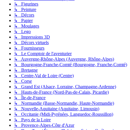
↳ Figurines
↳ Peinture
↳ Décors
↳ Papier
↳ Moulages
↳ Lego
↳ Impressions 3D
↳ Décors virtuels
↳ Fournisseurs
↳ Le Comptoir de l'aventurier
↳ Auvergne-Rhône-Alpes (Auvergne, Rhône-Alpes)
↳ Bourgogne-Franche-Comté (Bourgogne, Franche-Comté)
↳ Bretagne
↳ Centre-Val de Loire (Centre)
↳ Corse
↳ Grand Est (Alsace, Lorraine, Champagne-Ardenne)
↳ Hauts-de-France (Nord-Pas-de-Calais, Picardie)
↳ Île-de-France
↳ Normandie (Basse-Normandie, Haute-Normandie)
↳ Nouvelle-Aquitaine (Aquitaine, Limousin)
↳ Occitanie (Midi-Pyrénées, Languedoc-Roussillon)
↳ Pays de la Loire
↳ Provence-Alpes-Côte d'Azur