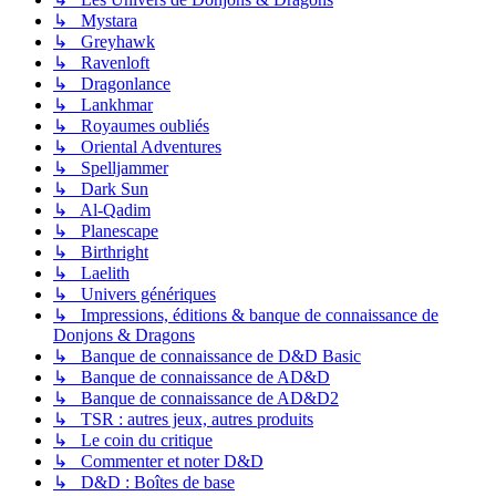
↳ Mystara
↳ Greyhawk
↳ Ravenloft
↳ Dragonlance
↳ Lankhmar
↳ Royaumes oubliés
↳ Oriental Adventures
↳ Spelljammer
↳ Dark Sun
↳ Al-Qadim
↳ Planescape
↳ Birthright
↳ Laelith
↳ Univers génériques
↳ Impressions, éditions & banque de connaissance de
Donjons & Dragons
↳ Banque de connaissance de D&D Basic
↳ Banque de connaissance de AD&D
↳ Banque de connaissance de AD&D2
↳ TSR : autres jeux, autres produits
↳ Le coin du critique
↳ Commenter et noter D&D
↳ D&D : Boîtes de base