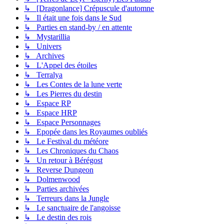
↳ [Dragonlance] Crépuscule d'automne
↳ Il était une fois dans le Sud
↳ Parties en stand-by / en attente
↳ Mystarillia
↳ Univers
↳ Archives
↳ L'Appel des étoiles
↳ Terralya
↳ Les Contes de la lune verte
↳ Les Pierres du destin
↳ Espace RP
↳ Espace HRP
↳ Espace Personnages
↳ Epopée dans les Royaumes oubliés
↳ Le Festival du météore
↳ Les Chroniques du Chaos
↳ Un retour à Bérégost
↳ Reverse Dungeon
↳ Dolmenwood
↳ Parties archivées
↳ Terreurs dans la Jungle
↳ Le sanctuaire de l'angoisse
↳ Le destin des rois