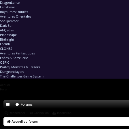
DragonLance
Lankhmar
Royaumes Oubliés
Aventures Orientales
Spelljammer
Dark Sun
Al-Qadim
Planescape
Birthright
Laelith
CLONES
Aventures Fantastiques
Epées & Sorcellerie
OSRIC
Portes, Monstres & Trésors
Dungeonslayers
The Challenges Game System
Accueil
Forum
Forums
ac
Rechercher
Connexion
Inscription
co
Accueil du forum