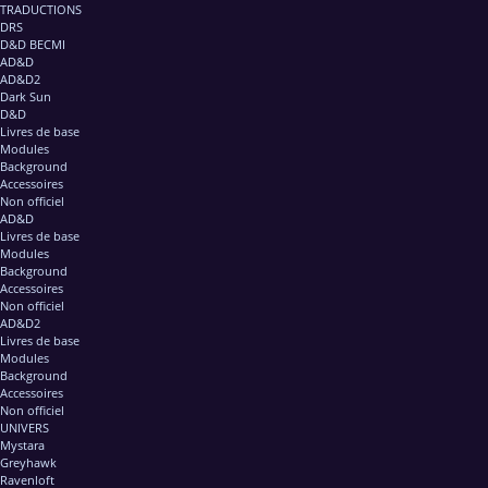
TRADUCTIONS
DRS
D&D BECMI
AD&D
AD&D2
Dark Sun
D&D
Livres de base
Modules
Background
Accessoires
Non officiel
AD&D
Livres de base
Modules
Background
Accessoires
Non officiel
AD&D2
Livres de base
Modules
Background
Accessoires
Non officiel
UNIVERS
Mystara
Greyhawk
Ravenloft