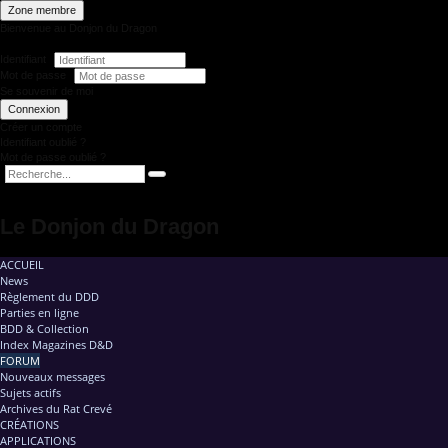
Zone membre
Bienvenue au Donjon du Dragon
Identifiant
Mot de passe
Se souvenir de moi
Connexion
Créer un compte
Identifiant oublié ?
Mot de passe oublié ?
Le Donjon du Dragon
ACCUEIL
News
Règlement du DDD
Parties en ligne
BDD & Collection
Index Magazines D&D
FORUM
Nouveaux messages
Sujets actifs
Archives du Rat Crevé
CRÉATIONS
APPLICATIONS