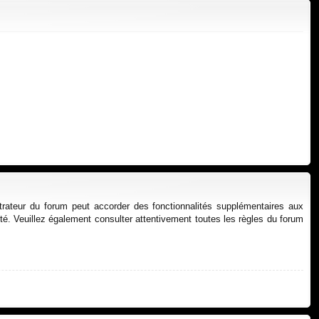
xi
pti
on
on
strateur du forum peut accorder des fonctionnalités supplémentaires aux
alité. Veuillez également consulter attentivement toutes les règles du forum