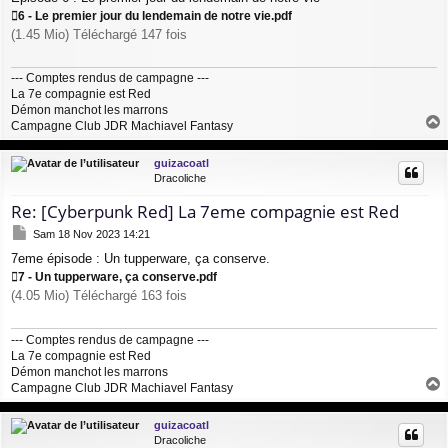
s
6 - Le premier jour du lendemain de notre vie.pdf
a
(1.45 Mio) Téléchargé 147 fois
g
e
--- Comptes rendus de campagne ---
La 7e compagnie est Red
Démon manchot les marrons
Campagne Club JDR Machiavel Fantasy
a
u
guizacoatl
t
Dracoliche
Re: [Cyberpunk Red] La 7eme compagnie est Red
M
Sam 18 Nov 2023 14:21
e
7eme épisode : Un tupperware, ça conserve.
s
s
7 - Un tupperware, ça conserve.pdf
a
(4.05 Mio) Téléchargé 163 fois
g
e
--- Comptes rendus de campagne ---
La 7e compagnie est Red
Démon manchot les marrons
Campagne Club JDR Machiavel Fantasy
a
u
guizacoatl
t
Dracoliche