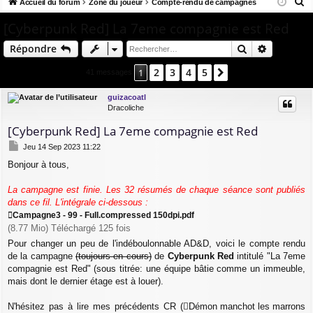
R
co
Accueil du forum
u
Zone du joueur
Compte-rendu de campagnes
ne
cri
e
ur
m
xi
pti
[Cyberpunk Red] La 7eme compagnie est Red
c
ci
s
on
on
Rechercher
Recherch
Répondre
h
e
s
2
3
4
5
1
Suivant
41 messages
r
c
guizacoatl
Dracoliche
h
e
[Cyberpunk Red] La 7eme compagnie est Red
r
M
Jeu 14 Sep 2023 11:22
e
Bonjour à tous,
s
s
a
La campagne est finie. Les 32 résumés de chaque séance sont publiés
g
dans ce fil. L'intégrale ci-dessous :
e
Campagne3 - 99 - Full.compressed 150dpi.pdf
(8.77 Mio) Téléchargé 125 fois
Pour changer un peu de l'indéboulonnable AD&D, voici le compte rendu
de la campagne
(toujours en cours)
de
Cyberpunk Red
intitulé "La 7eme
compagnie est Red" (sous titrée: une équipe bâtie comme un immeuble,
mais dont le dernier étage est à louer).
N'hésitez pas à lire mes précédents CR (
Démon manchot les marrons