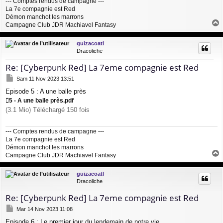
--- Comptes rendus de campagne ---
La 7e compagnie est Red
Démon manchot les marrons
Campagne Club JDR Machiavel Fantasy
a
u
guizacoatl
t
Dracoliche
Re: [Cyberpunk Red] La 7eme compagnie est Red
M
Sam 11 Nov 2023 13:51
e
Episode 5 : A une balle près
s
s
5 - A une balle près.pdf
a
(3.1 Mio) Téléchargé 150 fois
g
e
--- Comptes rendus de campagne ---
La 7e compagnie est Red
Démon manchot les marrons
Campagne Club JDR Machiavel Fantasy
a
u
guizacoatl
t
Dracoliche
Re: [Cyberpunk Red] La 7eme compagnie est Red
M
Mar 14 Nov 2023 11:08
e
Episode 6 : Le premier jour du lendemain de notre vie
s