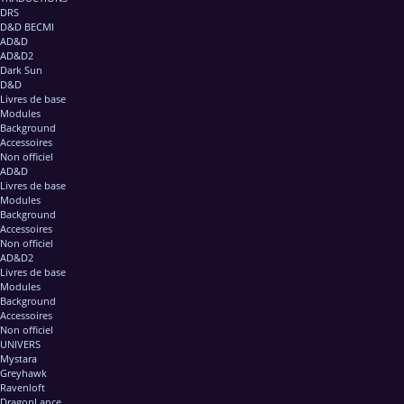
DRS
D&D BECMI
AD&D
AD&D2
Dark Sun
D&D
Livres de base
Modules
Background
Accessoires
Non officiel
AD&D
Livres de base
Modules
Background
Accessoires
Non officiel
AD&D2
Livres de base
Modules
Background
Accessoires
Non officiel
UNIVERS
Mystara
Greyhawk
Ravenloft
DragonLance