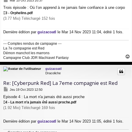
Mar 10 Oct 2023 20:37
e
Trois épisode : Où l’on apprend à ne jamais faire confiance à une corpo
s
s
3 - Orphelins.pdf
a
(3.77 Mio) Téléchargé 152 fois
g
e
Dernière édition par
guizacoatl
le Mar 14 Nov 2023 11:04, édité 1 fois.
--- Comptes rendus de campagne ---
La 7e compagnie est Red
Démon manchot les marrons
Campagne Club JDR Machiavel Fantasy
a
u
guizacoatl
t
Dracoliche
Re: [Cyberpunk Red] La 7eme compagnie est Red
M
Jeu 19 Oct 2023 12:50
e
Episode 4 : La mort n'a jamais été aussi proche
s
s
4 - La mort n’a jamais été aussi proche.pdf
a
(1.92 Mio) Téléchargé 169 fois
g
e
Dernière édition par
guizacoatl
le Mar 14 Nov 2023 11:05, édité 1 fois.