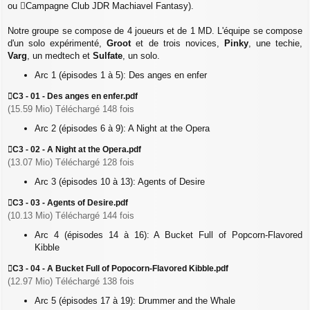
ou
Campagne Club JDR Machiavel Fantasy
).
Notre groupe se compose de 4 joueurs et de 1 MD. L'équipe se compose
d'un solo expérimenté,
Groot
et de trois novices,
Pinky
, une techie,
Varg
, un medtech et
Sulfate
, un solo.
Arc 1 (épisodes 1 à 5): Des anges en enfer
C3 - 01 - Des anges en enfer.pdf
(15.59 Mio) Téléchargé 148 fois
Arc 2 (épisodes 6 à 9): A Night at the Opera
C3 - 02 - A Night at the Opera.pdf
(13.07 Mio) Téléchargé 128 fois
Arc 3 (épisodes 10 à 13): Agents of Desire
C3 - 03 - Agents of Desire.pdf
(10.13 Mio) Téléchargé 144 fois
Arc 4 (épisodes 14 à 16): A Bucket Full of Popcorn-Flavored
Kibble
C3 - 04 - A Bucket Full of Popocorn-Flavored Kibble.pdf
(12.97 Mio) Téléchargé 138 fois
Arc 5 (épisodes 17 à 19): Drummer and the Whale