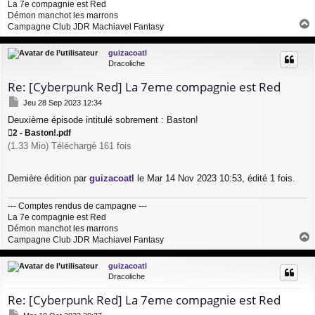
La 7e compagnie est Red
Démon manchot les marrons
Campagne Club JDR Machiavel Fantasy
a
u
guizacoatl
t
Dracoliche
Re: [Cyberpunk Red] La 7eme compagnie est Red
M
Jeu 28 Sep 2023 12:34
e
Deuxième épisode intitulé sobrement : Baston!
s
s
2 - Baston!.pdf
a
(1.33 Mio) Téléchargé 161 fois
g
e
Dernière édition par
guizacoatl
le Mar 14 Nov 2023 10:53, édité 1 fois.
--- Comptes rendus de campagne ---
La 7e compagnie est Red
Démon manchot les marrons
Campagne Club JDR Machiavel Fantasy
a
u
guizacoatl
t
Dracoliche
Re: [Cyberpunk Red] La 7eme compagnie est Red
M