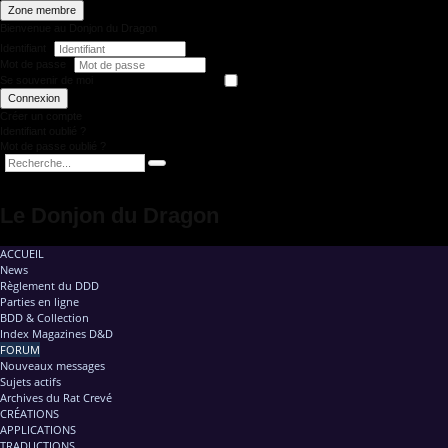
Zone membre
Bienvenue au Donjon du Dragon
Identifiant
Mot de passe
Se souvenir de moi
Connexion
Créer un compte
Identifiant oublié ?
Mot de passe oublié ?
Le Donjon du Dragon
ACCUEIL
News
Règlement du DDD
Parties en ligne
BDD & Collection
Index Magazines D&D
FORUM
Nouveaux messages
Sujets actifs
Archives du Rat Crevé
CRÉATIONS
APPLICATIONS
TRADUCTIONS