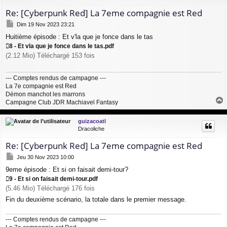
Re: [Cyberpunk Red] La 7eme compagnie est Red
M
Dim 19 Nov 2023 23:21
e
Huitième épisode : Et v'la que je fonce dans le tas
s
s
8 - Et vla que je fonce dans le tas.pdf
a
(2.12 Mio) Téléchargé 153 fois
g
e
--- Comptes rendus de campagne ---
La 7e compagnie est Red
Démon manchot les marrons
Campagne Club JDR Machiavel Fantasy
a
u
guizacoatl
t
Dracoliche
Re: [Cyberpunk Red] La 7eme compagnie est Red
M
Jeu 30 Nov 2023 10:00
e
9eme épisode : Et si on faisait demi-tour?
s
s
9 - Et si on faisait demi-tour.pdf
a
(5.46 Mio) Téléchargé 176 fois
g
Fin du deuxième scénario, la totale dans le premier message.
e
--- Comptes rendus de campagne ---