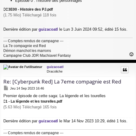
Episode 0 : l'histoire des personnages
C3E00 - Histoire des PJ.pdf
(1.75 Mio) Téléchargé 118 fois
Dernière édition par
guizacoatl
le Lun 3 Juin 2024 09:52, édité 15 fois.
--- Comptes rendus de campagne ---
La 7e compagnie est Red
Démon manchot les marrons
Campagne Club JDR Machiavel Fantasy
a
u
guizacoatl
t
Dracoliche
Re: [Cyberpunk Red] La 7eme compagnie est Red
M
Jeu 14 Sep 2023 16:46
e
Premier épisode de cette saga: La légende et les tourelles
s
s
1 - La légende et les tourelles.pdf
a
(5.63 Mio) Téléchargé 165 fois
g
e
Dernière édition par
guizacoatl
le Mar 14 Nov 2023 10:29, édité 1 fois.
--- Comptes rendus de campagne ---