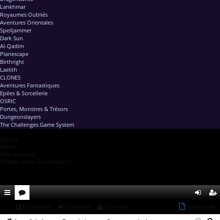
Lankhmar
Royaumes Oubliés
Aventures Orientales
Spelljammer
Dark Sun
Al-Qadim
Planescape
Birthright
Laelith
CLONES
Aventures Fantastiques
Epées & Sorcellerie
OSRIC
Portes, Monstres & Trésors
Dungeonslayers
The Challenges Game System
Accueil
Forum
Zone du joueur
Compte-rendu de campagnes
ac
...
or
Rechercher
Connexion
Inscription
Sujets actifs
on
ns