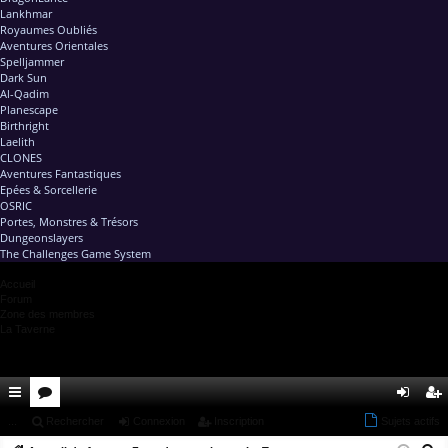
Lankhmar
Royaumes Oubliés
Aventures Orientales
Spelljammer
Dark Sun
Al-Qadim
Planescape
Birthright
Laelith
CLONES
Aventures Fantastiques
Epées & Sorcellerie
OSRIC
Portes, Monstres & Trésors
Dungeonslayers
The Challenges Game System
Accueil
Forum
Zone des membres
La Taverne
ac
...
or
Rechercher
Connexion
Inscription
Sujets actifs
on
ns