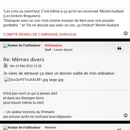
a
g
"Les cons ça osent tout. C'est même à ça qu'on les reconnait."Michel Audiard
e
(Les tontons flingueurs)
"Dialoguer avec un con c'est comme essayer de faire jouir une poupée
gonflable. " et "On ne discute pas avec un con, ça l'instruit" Michel Audiard
COMPTE RENDU DE CAMPAGNE DARKSUN
a
u
Athanasius
t
Staff - Lorem Ipsum
Re: Mèmes divers
M
Ven 13 Mai 2022 21:26
e
Je viens de retrouver ça dans un dossier oublié de mon ordinateur :
s
s
a
g
e
N'est pas mort ce qui à jamais dort
et dans les étranges éons
peut mourir même la mort
– Un auteur inconnu du Primaire
qui prouve qu'ils ne sont pas tous béjaunes
a
u
Hermes
t