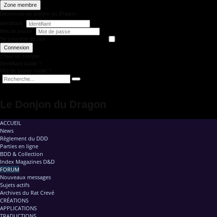
Zone membre
Bienvenue au Donjon du Dragon
Identifiant
Mot de passe
Se souvenir de moi
Connexion
Créer un compte
Identifiant oublié ?
Mot de passe oublié ?
Le Donjon du Dragon
ACCUEIL
News
Règlement du DDD
Parties en ligne
BDD & Collection
Index Magazines D&D
FORUM
Nouveaux messages
Sujets actifs
Archives du Rat Crevé
CRÉATIONS
APPLICATIONS
TRADUCTIONS