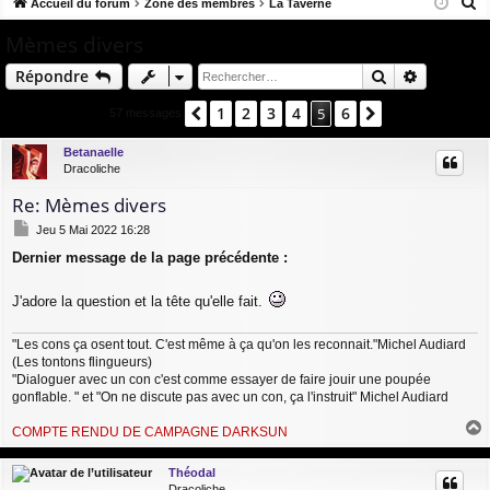
R
co
Accueil du forum
u
Zone des membres
La Taverne
ne
cri
e
ur
m
xi
pti
Mèmes divers
c
ci
s
on
on
Rechercher
Recherch
Répondre
h
e
s
1
2
3
4
6
Précédent
5
Suivant
57 messages
r
c
Betanaelle
Dracoliche
h
e
Re: Mèmes divers
r
M
Jeu 5 Mai 2022 16:28
e
Dernier message de la page précédente :
s
s
a
J'adore la question et la tête qu'elle fait.
g
e
"Les cons ça osent tout. C'est même à ça qu'on les reconnait."Michel Audiard
(Les tontons flingueurs)
"Dialoguer avec un con c'est comme essayer de faire jouir une poupée
gonflable. " et "On ne discute pas avec un con, ça l'instruit" Michel Audiard
COMPTE RENDU DE CAMPAGNE DARKSUN
a
u
Théodal
t
Dracoliche