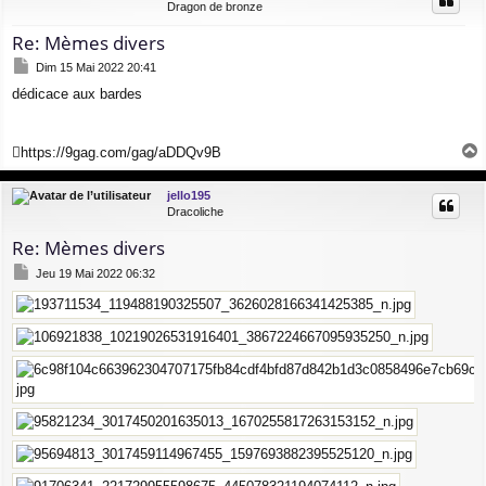
Dragon de bronze
Re: Mèmes divers
M
Dim 15 Mai 2022 20:41
e
dédicace aux bardes
s
s
a
g
https://9gag.com/gag/aDDQv9B
e
a
u
jello195
t
Dracoliche
Re: Mèmes divers
M
Jeu 19 Mai 2022 06:32
e
s
s
a
g
e