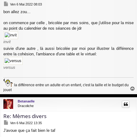
M
Ven 6 Mai 2022 08:03
e
bon allez zou...
s
s
a
on commence par celle , bricolée par mes soins, que j'utilise pour la mise
g
au point du calendrier de nos séances de jdr
e
invit
suivie d'une autre , là aussi bricolée par moi pour illustrer la différence
entre la cohésion, l'ambiance d'une table et le virtuel:
versus
la différence entre un adulte et un enfant, c'est la taille et le budget du
jouet
a
u
Betanaelle
t
Dracoliche
Re: Mèmes divers
M
Ven 6 Mai 2022 13:35
e
J'avoue que ça fait bien le taf
s
s