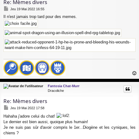
Re: Mèmes divers
M
Jeu 19 Mai 2022 16:55
e
Il n'est jamais trop tard pour des memes.
s
s
a
g
e
a
u
Fantosia Chat-Murr
t
Dracoliche
Re: Mèmes divers
M
Jeu 19 Mai 2022 17:58
e
Hahaha j'adore celui du chat!
s
s
Le dernier est bien aussi, quoique plus humain!
a
Je ne suis pas sûr d'avoir compris le 1er...Diogène et les cyniques, les
g
chiens ?
e