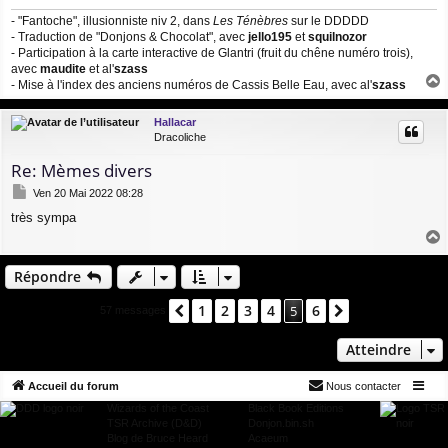
- "Fantoche", illusionniste niv 2, dans
Les Ténèbres
sur le DDDDD
- Traduction de "Donjons & Chocolat", avec
jello195
et
squilnozor
- Participation à la carte interactive de Glantri (fruit du chêne numéro trois),
avec
maudite
et al'
szass
- Mise à l'index des anciens numéros de Cassis Belle Eau, avec al'
szass
a
u
Hallacar
t
Dracoliche
Re: Mèmes divers
M
Ven 20 Mai 2022 08:28
e
très sympa
s
s
a
a
g
u
Répondre
e
t
1
2
3
4
6
Précédent
5
Suivant
57 messages
Atteindre
Accueil du forum
Nous contacter
Wizards of the Coast
Black Book Editions
TSR Archive (D&D)
Donjon.bin.sh
Blog de Bruce Heard
Acaeum