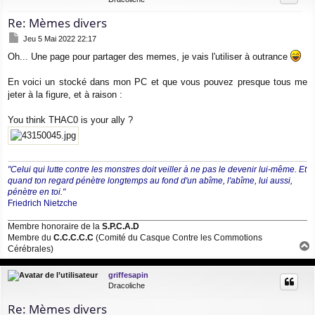
Re: Mèmes divers
M
Jeu 5 Mai 2022 22:17
e
Oh... Une page pour partager des memes, je vais l'utiliser à outrance
s
s
a
En voici un stocké dans mon PC et que vous pouvez presque tous me
g
jeter à la figure, et à raison :
e
You think THAC0 is your ally ?
"Celui qui lutte contre les monstres doit veiller à ne pas le devenir lui-même. Et
quand ton regard pénètre longtemps au fond d'un abîme, l'abîme, lui aussi,
pénètre en toi."
Friedrich Nietzche
Membre honoraire de la
S.P.C.A.D
Membre du
C.C.C.C.C
(Comité du Casque Contre les Commotions
Cérébrales)
a
u
griffesapin
t
Dracoliche
Re: Mèmes divers