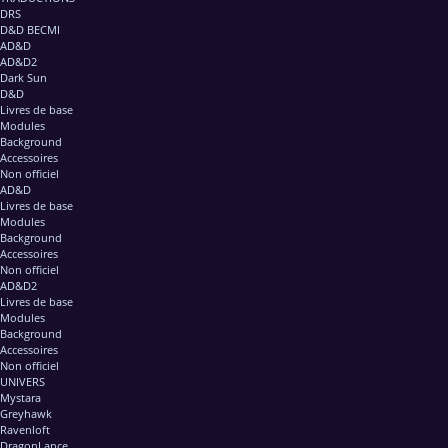
DRS
D&D BECMI
AD&D
AD&D2
Dark Sun
D&D
Livres de base
Modules
Background
Accessoires
Non officiel
AD&D
Livres de base
Modules
Background
Accessoires
Non officiel
AD&D2
Livres de base
Modules
Background
Accessoires
Non officiel
UNIVERS
Mystara
Greyhawk
Ravenloft
DragonLance