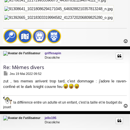
a
u
griffesapin
t
Dracoliche
Re: Mèmes divers
M
Jeu 19 Mai 2022 09:52
e
zut , tes memes arrivent trop tard, c'est dommage : j'adore le raven-
s
s
confiné et le dark knight couvre feu
a
g
e
la différence entre un adulte et un enfant, c'est la taille et le budget du
jouet
a
u
jello195
t
Dracoliche