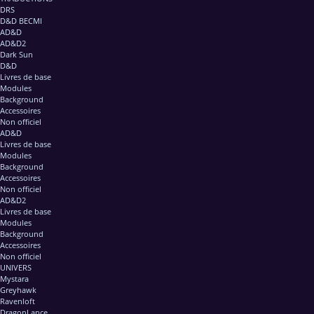
DRS
D&D BECMI
AD&D
AD&D2
Dark Sun
D&D
Livres de base
Modules
Background
Accessoires
Non officiel
AD&D
Livres de base
Modules
Background
Accessoires
Non officiel
AD&D2
Livres de base
Modules
Background
Accessoires
Non officiel
UNIVERS
Mystara
Greyhawk
Ravenloft
DragonLance