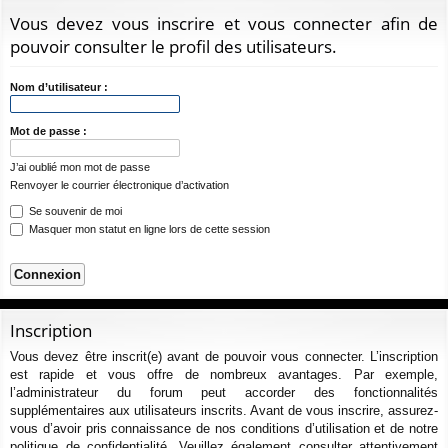
ur
m
xi
pti
c
Vous devez vous inscrire et vous connecter afin de
ci
s
on
on
h
pouvoir consulter le profil des utilisateurs.
e
s
r
Nom d’utilisateur :
c
h
Mot de passe :
e
J’ai oublié mon mot de passe
r
Renvoyer le courrier électronique d’activation
Se souvenir de moi
Masquer mon statut en ligne lors de cette session
Inscription
Vous devez être inscrit(e) avant de pouvoir vous connecter. L’inscription
est rapide et vous offre de nombreux avantages. Par exemple,
l’administrateur du forum peut accorder des fonctionnalités
supplémentaires aux utilisateurs inscrits. Avant de vous inscrire, assurez-
vous d’avoir pris connaissance de nos conditions d’utilisation et de notre
politique de confidentialité. Veuillez également consulter attentivement