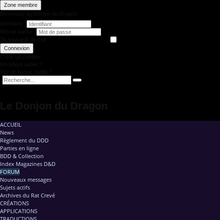
Zone membre
Bienvenue au Donjon du Dragon
Identifiant
Mot de passe
Se souvenir de moi
Connexion
Créer un compte
Identifiant oublié ?
Mot de passe oublié ?
Le Donjon du Dragon
ACCUEIL
News
Règlement du DDD
Parties en ligne
BDD & Collection
Index Magazines D&D
FORUM
Nouveaux messages
Sujets actifs
Archives du Rat Crevé
CRÉATIONS
APPLICATIONS
TRADUCTIONS