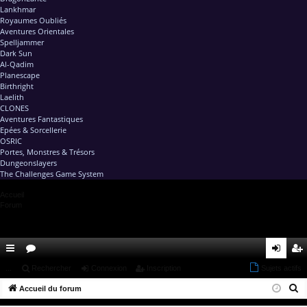
Lankhmar
Royaumes Oubliés
Aventures Orientales
Spelljammer
Dark Sun
Al-Qadim
Planescape
Birthright
Laelith
CLONES
Aventures Fantastiques
Epées & Sorcellerie
OSRIC
Portes, Monstres & Trésors
Dungeonslayers
The Challenges Game System
Accueil
Forum
ac
...
or
Rechercher
Connexion
Inscription
Sujets actifs
on
ns
R
co
Accueil du forum
u
ne
cri
e