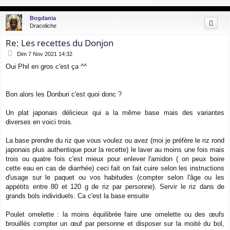
a
a
g
u
Bogdania
e
t
Dracoliche
Re: Les recettes du Donjon
M
Dim 7 Nov 2021 14:32
e
Oui Phil en gros c'est ça ^^
s
s
a
g
Bon alors les Donburi c'est quoi donc ?
e
Un plat japonais délicieux qui a la même base mais des variantes
diverses en voici trois.
La base prendre du riz que vous voulez ou avez (moi je préfère le riz rond
japonais plus authentique pour la recette) le laver au moins une fois mais
trois ou quatre fois c'est mieux pour enlever l'amidon ( on peux boire
cette eau en cas de diarrhée) ceci fait on fait cuire selon les instructions
d'usage sur le paquet ou vos habitudes (compter selon l'âge ou les
appétits entre 80 et 120 g de riz par personne). Servir le riz dans de
grands bols individuels. Ca c'est la base ensuite
Poulet omelette : la moins équilibrée faire une omelette ou des œufs
brouillés compter un œuf par personne et disposer sur la moité du bol,