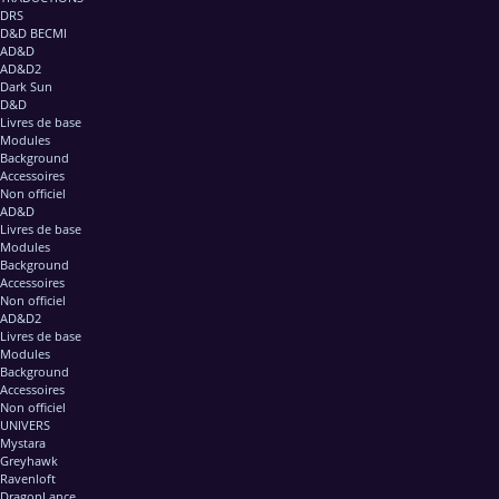
DRS
D&D BECMI
AD&D
AD&D2
Dark Sun
D&D
Livres de base
Modules
Background
Accessoires
Non officiel
AD&D
Livres de base
Modules
Background
Accessoires
Non officiel
AD&D2
Livres de base
Modules
Background
Accessoires
Non officiel
UNIVERS
Mystara
Greyhawk
Ravenloft
DragonLance