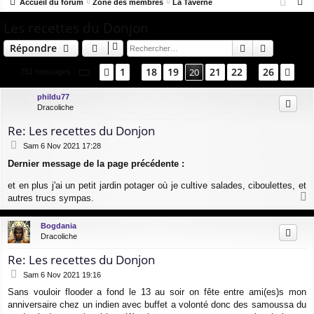
R
co
Accueil du forum
u
Zone des membres
La Taverne
ne
cri
e
Les recettes du Donjon
ur
m
xi
pti
c
ci
s
on
on
Rechercher
Recherch
Répondre
h
e
s
Page
20
sur
26
1
18
19
21
22
26
Précédent
20
Sui
251 messages
…
…
r
c
phildu77
Dracoliche
h
e
Re: Les recettes du Donjon
r
M
Sam 6 Nov 2021 17:28
e
Dernier message de la page précédente :
s
s
et en plus j'ai un petit jardin potager où je cultive salades, ciboulettes, et
a
autres trucs sympas.
g
a
e
u
Bogdania
t
Dracoliche
Re: Les recettes du Donjon
M
Sam 6 Nov 2021 19:16
e
Sans vouloir flooder a fond le 13 au soir on fête entre ami(es)s mon
s
anniversaire chez un indien avec buffet a volonté donc des samoussa du
s