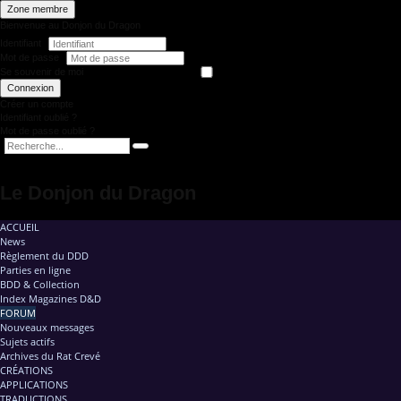
Zone membre
Bienvenue au Donjon du Dragon
Identifiant
Mot de passe
Se souvenir de moi
Connexion
Créer un compte
Identifiant oublié ?
Mot de passe oublié ?
Le Donjon du Dragon
ACCUEIL
News
Règlement du DDD
Parties en ligne
BDD & Collection
Index Magazines D&D
FORUM
Nouveaux messages
Sujets actifs
Archives du Rat Crevé
CRÉATIONS
APPLICATIONS
TRADUCTIONS