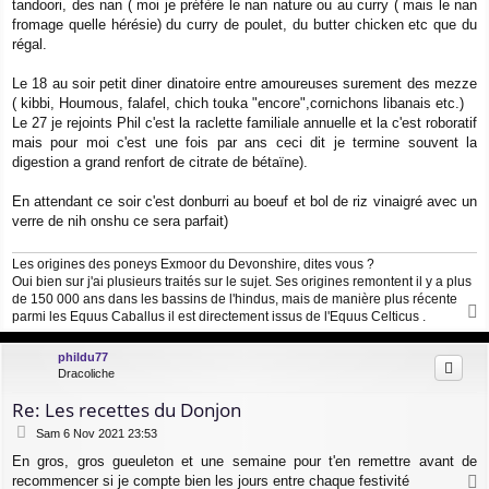
a
tandoori, des nan ( moi je préfère le nan nature ou au curry ( mais le nan
g
fromage quelle hérésie) du curry de poulet, du butter chicken etc que du
e
régal.
Le 18 au soir petit diner dinatoire entre amoureuses surement des mezze
( kibbi, Houmous, falafel, chich touka "encore",cornichons libanais etc.)
Le 27 je rejoints Phil c'est la raclette familiale annuelle et la c'est roboratif
mais pour moi c'est une fois par ans ceci dit je termine souvent la
digestion a grand renfort de citrate de bétaïne).
En attendant ce soir c'est donburri au boeuf et bol de riz vinaigré avec un
verre de nih onshu ce sera parfait)
Les origines des poneys Exmoor du Devonshire, dites vous ?
Oui bien sur j'ai plusieurs traités sur le sujet. Ses origines remontent il y a plus
de 150 000 ans dans les bassins de l'hindus, mais de manière plus récente
parmi les Equus Caballus il est directement issus de l'Equus Celticus .
a
u
phildu77
t
Dracoliche
Re: Les recettes du Donjon
M
Sam 6 Nov 2021 23:53
e
En gros, gros gueuleton et une semaine pour t'en remettre avant de
s
recommencer si je compte bien les jours entre chaque festivité
s