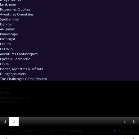
Lankhmar
Royaumes Oubliés
Aventures Orientales
Spelljammer
Dark Sun
Al-Qadim
Planescape
Birthright
Laelith
CLONES
Aventures Fantastiques
Epées & Sorcellerie
OSRIC
Portes, Monstres & Trésors
Dungeonslayers
The Challenges Game System
Accueil
Forum
Zone des membres
La Taverne
ac
...
or
Rechercher
Connexion
Inscription
Sujets actifs
on
ns