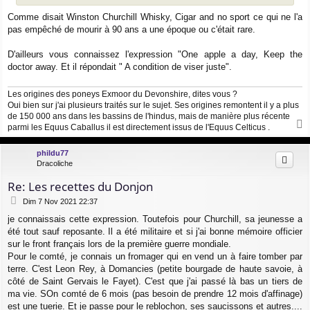
Comme disait Winston Churchill Whisky, Cigar and no sport ce qui ne l'a
pas empêché de mourir à 90 ans a une époque ou c'était rare.
D'ailleurs vous connaissez l'expression "One apple a day, Keep the
doctor away. Et il répondait " A condition de viser juste".
Les origines des poneys Exmoor du Devonshire, dites vous ?
Oui bien sur j'ai plusieurs traités sur le sujet. Ses origines remontent il y a plus
de 150 000 ans dans les bassins de l'hindus, mais de manière plus récente
parmi les Equus Caballus il est directement issus de l'Equus Celticus .
a
u
phildu77
t
Dracoliche
Re: Les recettes du Donjon
M
Dim 7 Nov 2021 22:37
e
je connaissais cette expression. Toutefois pour Churchill, sa jeunesse a
s
été tout sauf reposante. Il a été militaire et si j'ai bonne mémoire officier
s
a
sur le front français lors de la première guerre mondiale.
g
Pour le comté, je connais un fromager qui en vend un à faire tomber par
e
terre. C'est Leon Rey, à Domancies (petite bourgade de haute savoie, à
côté de Saint Gervais le Fayet). C'est que j'ai passé là bas un tiers de
ma vie. SOn comté de 6 mois (pas besoin de prendre 12 mois d'affinage)
est une tuerie. Et je passe pour le reblochon, ses saucissons et autres....