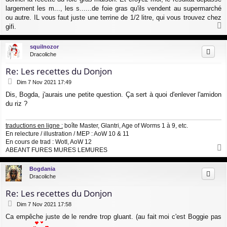
largement les m..., les s......de foie gras qu'ils vendent au supermarché
ou autre. IL vous faut juste une terrine de 1/2 litre, qui vous trouvez chez
gifi.
a
u
squilnozor
t
Dracoliche
Re: Les recettes du Donjon
M
Dim 7 Nov 2021 17:49
e
Dis, Bogda, j'aurais une petite question. Ça sert à quoi d'enlever l'amidon
s
du riz ?
s
a
g
traductions en ligne :
boîte Master, Glantri, Age of Worms 1 à 9, etc.
e
En relecture / illustration / MEP : AoW 10 & 11
En cours de trad : WotI, AoW 12
ABEANT FURES MURES LEMURES
a
u
Bogdania
t
Dracoliche
Re: Les recettes du Donjon
M
Dim 7 Nov 2021 17:58
e
Ca empêche juste de le rendre trop gluant. (au fait moi c'est Boggie pas
s
s