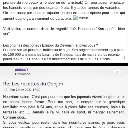
prendre du morceaux a fondue ou du rumsteak) On peu aussi remplacer
les haricots verts par des edamamé etc. Il y a des tonnes de variantes.
On peu aussi par dessus rajouter un peu de sauce épicée pour ceux qui
aiment quand ça a vraiment du caractère.
Voili voilou et comme disait le regretté Joël Robuchon "Bon appétit bien
sur"
Les origines des poneys Exmoor du Devonshire, dites vous ?
Oui bien sur j'ai plusieurs traités sur le sujet. Ses origines remontent il y a plus
de 150 000 ans dans les bassins de l'hindus, mais de manière plus récente
parmi les Equus Caballus il est directement issus de l'Equus Celticus .
a
u
phildu77
t
Dracoliche
Re: Les recettes du Donjon
M
Dim 7 Nov 2021 17:29
e
Nourriture saine. C'est pas pour rien que les japonais vivent longtemps et
s
en assez bonne forme. Pour ma part, je compte sur la génétique
s
a
familiale: mon père à 94 ans, et va à pieds faire ses courses, balaie la
g
terrasse, etc..... Jamais je l'ai vu faire du sport, ni manger sainement.
e
Comme quoi....
Si vous voulez, pour rester dans les nourritures saines, je peux vous
donner la recette du foie gras maison. Et croyez moi, le résultat dépasse