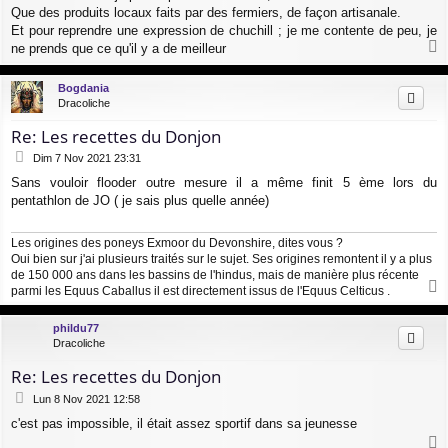
Que des produits locaux faits par des fermiers, de façon artisanale.
Et pour reprendre une expression de chuchill ; je me contente de peu, je
ne prends que ce qu'il y a de meilleur
a
u
Bogdania
t
Dracoliche
Re: Les recettes du Donjon
M
Dim 7 Nov 2021 23:31
e
Sans vouloir flooder outre mesure il a même finit 5 ème lors du
s
pentathlon de JO ( je sais plus quelle année)
s
a
g
Les origines des poneys Exmoor du Devonshire, dites vous ?
e
Oui bien sur j'ai plusieurs traités sur le sujet. Ses origines remontent il y a plus
de 150 000 ans dans les bassins de l'hindus, mais de manière plus récente
parmi les Equus Caballus il est directement issus de l'Equus Celticus .
a
u
phildu77
t
Dracoliche
Re: Les recettes du Donjon
M
Lun 8 Nov 2021 12:58
e
c'est pas impossible, il était assez sportif dans sa jeunesse
s
s