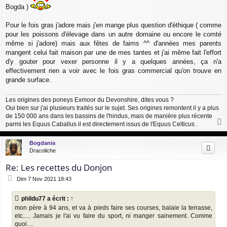
Bogda )
a
g
e
Pour le fois gras j'adore mais j'en mange plus question d'éthique ( comme
pour les poissons d'élevage dans un autre domaine ou encore le comté
même si j'adore) mais aux fêtes de faims ^^ d'années mes parents
mangent celui fait maison par une de mes tantes et j'ai même fait l'effort
d'y gouter pour vexer personne il y a quelques années, ça n'a
effectivement rien a voir avec le fois gras commercial qu'on trouve en
grande surface.
Les origines des poneys Exmoor du Devonshire, dites vous ?
Oui bien sur j'ai plusieurs traités sur le sujet. Ses origines remontent il y a plus
de 150 000 ans dans les bassins de l'hindus, mais de manière plus récente
parmi les Equus Caballus il est directement issus de l'Equus Celticus .
a
u
Bogdania
t
Dracoliche
Re: Les recettes du Donjon
M
Dim 7 Nov 2021 18:43
e
s
phildu77
a écrit :
↑
s
mon père à 94 ans, et va à pieds faire ses courses, balaie la terrasse,
a
etc..... Jamais je l'ai vu faire du sport, ni manger sainement. Comme
g
e
quoi....