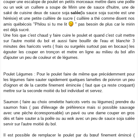
couper une escalope de poulet en petits morceaux mettre dans une poêle
ou un wok un cuillere a soupe de Mirin une de sauce d'huitre, une de
saké de cuisine deux de sauce soja
salée
(la sauce soja sucrée est une
hérésie) et une petite cuillère de sucre ( cuillère a thé comme disent nos
amis québécois "Philou si tu me lit
" pas besoin de plus car le mirin
est déjà sucré.
Une fois que c'est chaud y faire cuire le poulet et quand c'est cuit mettre
sur l'autre moitié du bol et aussi faire bouillir de l'eau et blanchir 3
minutes des haricots verts ( frais ou surgelés surtout pas en bocaux) les
égouter les couper en tronçon et metre en ligne au milieu du bol afin
d'ajouter un peu de couleur et de légumes.
Poulet Légumes : Pour le poulet faire de même que précédemment pour
les légumes faire sauter rapidement quelques lamelles de poivron un peu
d'oignon et de la carotte finement émincée ( faut que ça reste croquant)
mettre sur la seconde moitié du bol individuel et servez.
Saumon ( faire au choix omelette haricots verts ou légumes) prendre du
saumon frais ( pas d'élevage de préférence mais si possible sauvage
avec une pèche écoresponsable) un pavé ou une darne couper en gros
dés et faire sauter a la poêle ou au wok avec un peu de sauce soja salée
servir sur l'autre moitié du bol.
Il est possible de remplacer le poulet par du bœuf finement émincé (