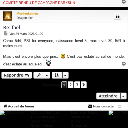
COMPTE RENDU DE CAMPAGNE DARKSUN
a
u
Mordenkainen
t
Dragon d'or
Re: fael
M
Ven 24 Mars 2023 01:20
e
Carac 5d4, PSI for everyone, naissance level 5, max level 30, 5/R à
s
mains nues...
s
a
g
Mais c'est encore plus que pire...
C'est pas éclaté au sol ce monde,
e
c'est éclaté au sous-sol !
a
u
Répondre
t
2
3
1
Suivant
21 messages
Atteindre
Accueil du forum
Nous contacter
Wizards of the Coast
Black Book Editions
TSR Archive (D&D)
Donjon.bin.sh
Blog de Bruce Heard
Acaeum
Rêves d'Ailleurs
Grognardia