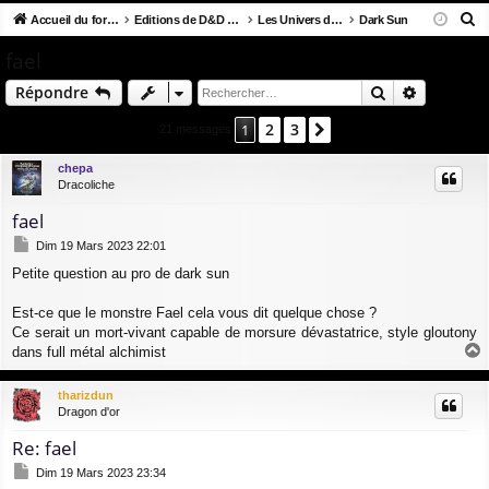
R
co
Accueil du forum
u
Editions de D&D et Clones
Les Univers de Donjons & Dragons
Dark Sun
ne
cri
e
ur
m
xi
pti
fael
c
ci
s
on
on
Rechercher
Recherch
Répondre
h
e
s
2
3
1
Suivant
21 messages
r
c
chepa
Dracoliche
h
e
fael
r
M
Dim 19 Mars 2023 22:01
e
Petite question au pro de dark sun
s
s
a
Est-ce que le monstre Fael cela vous dit quelque chose ?
g
Ce serait un mort-vivant capable de morsure dévastatrice, style gloutony
e
dans full métal alchimist
a
u
tharizdun
t
Dragon d'or
Re: fael
M
Dim 19 Mars 2023 23:34
e