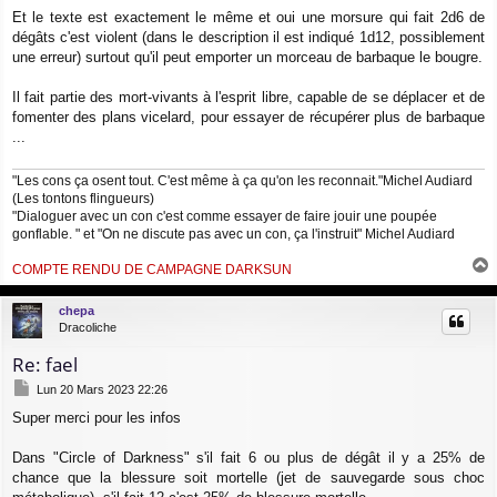
e
Et le texte est exactement le même et oui une morsure qui fait 2d6 de
dégâts c'est violent (dans le description il est indiqué 1d12, possiblement
une erreur) surtout qu'il peut emporter un morceau de barbaque le bougre.
Il fait partie des mort-vivants à l'esprit libre, capable de se déplacer et de
fomenter des plans vicelard, pour essayer de récupérer plus de barbaque
...
"Les cons ça osent tout. C'est même à ça qu'on les reconnait."Michel Audiard
(Les tontons flingueurs)
"Dialoguer avec un con c'est comme essayer de faire jouir une poupée
gonflable. " et "On ne discute pas avec un con, ça l'instruit" Michel Audiard
COMPTE RENDU DE CAMPAGNE DARKSUN
a
u
chepa
t
Dracoliche
Re: fael
M
Lun 20 Mars 2023 22:26
e
Super merci pour les infos
s
s
a
Dans "Circle of Darkness" s'il fait 6 ou plus de dégât il y a 25% de
g
chance que la blessure soit mortelle (jet de sauvegarde sous choc
e