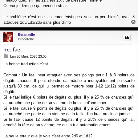
métabolique), s'il fait 12 c'est 25% de blessure mortelle
Oserai-je dire que ça envoi du steak
Le problème c'est que les caractéristiques sont un peu biaisé, avec 3
attaques 1d3/1d3/2d6 sans plus d'info
a
u
Betanaelle
t
Dracoliche
Re: fael
M
Lun 20 Mars 2023 23:05
e
La bonne traduction c'est :
s
s
a
Combat : Un fael peut attaquer avec ses poings pour 1 à 3 points de
g
dégâts chacun. Il peut étendre sa mâchoire incroyablement puissante
e
jusqu'à 30 cm, ce qui lui permet de mordre pour 1-12 (1d12) points de
dégâts.
Si le fael inflige 6 points de dégâts ou plus, il y a 25 % de chances qu'il
ait arraché une partie de sa victime de la taille d'une main.
Si le fael cause 9 points de dégâts ou plus, il y a 25 % de chances qu'il
ait arraché une partie de la victime de la taille d'un bras ou d'une jambe.
Si le fael cause 12 points de dégâts, il y a 25% de chances qu'il ait
arraché la tête de sa victime, ce qui la tue automatiquement.
La seule erreur que je vois c'est entre 2d6 et 1d12