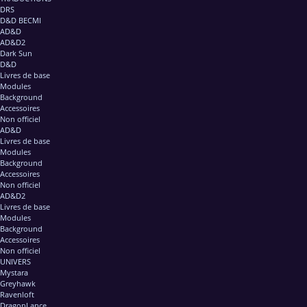
DRS
D&D BECMI
AD&D
AD&D2
Dark Sun
D&D
Livres de base
Modules
Background
Accessoires
Non officiel
AD&D
Livres de base
Modules
Background
Accessoires
Non officiel
AD&D2
Livres de base
Modules
Background
Accessoires
Non officiel
UNIVERS
Mystara
Greyhawk
Ravenloft
DragonLance