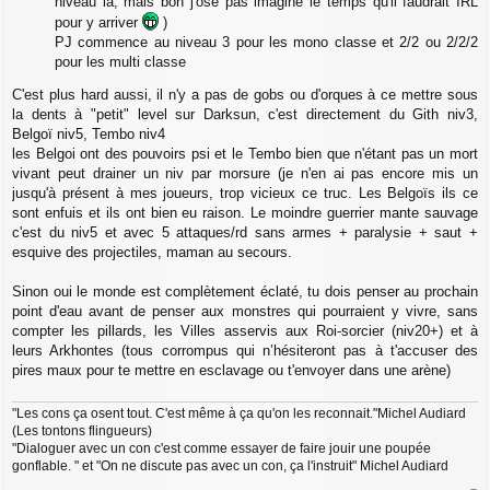
niveau là, mais bon j'ose pas imaginé le temps qu'il faudrait IRL
pour y arriver
)
PJ commence au niveau 3 pour les mono classe et 2/2 ou 2/2/2
pour les multi classe
C'est plus hard aussi, il n'y a pas de gobs ou d'orques à ce mettre sous
la dents à "petit" level sur Darksun, c'est directement du Gith niv3,
Belgoï niv5, Tembo niv4
les Belgoi ont des pouvoirs psi et le Tembo bien que n'étant pas un mort
vivant peut drainer un niv par morsure (je n'en ai pas encore mis un
jusqu'à présent à mes joueurs, trop vicieux ce truc. Les Belgoïs ils ce
sont enfuis et ils ont bien eu raison. Le moindre guerrier mante sauvage
c'est du niv5 et avec 5 attaques/rd sans armes + paralysie + saut +
esquive des projectiles, maman au secours.
Sinon oui le monde est complètement éclaté, tu dois penser au prochain
point d'eau avant de penser aux monstres qui pourraient y vivre, sans
compter les pillards, les Villes asservis aux Roi-sorcier (niv20+) et à
leurs Arkhontes (tous corrompus qui n’hésiteront pas à t'accuser des
pires maux pour te mettre en esclavage ou t'envoyer dans une arène)
"Les cons ça osent tout. C'est même à ça qu'on les reconnait."Michel Audiard
(Les tontons flingueurs)
"Dialoguer avec un con c'est comme essayer de faire jouir une poupée
gonflable. " et "On ne discute pas avec un con, ça l'instruit" Michel Audiard