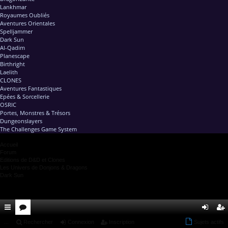
Lankhmar
Royaumes Oubliés
Aventures Orientales
Spelljammer
Dark Sun
Al-Qadim
Planescape
Birthright
Laelith
CLONES
Aventures Fantastiques
Epées & Sorcellerie
OSRIC
Portes, Monstres & Trésors
Dungeonslayers
The Challenges Game System
Accueil
Forum
Editions de D&D et Clones
Les Univers de Donjons & Dragons
Dark Sun
ac
...
or
Rechercher
Connexion
Inscription
Sujets actifs
on
ns