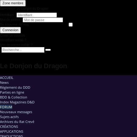
Zone membre
Bienvenue au Donjon du Dragon
Identifiant
Mot de passe
Se souvenir de moi
Connexion
Créer un compte
Identifiant oublié ?
Mot de passe oublié ?
Le Donjon du Dragon
ACCUEIL
News
Règlement du DDD
Parties en ligne
BDD & Collection
Index Magazines D&D
FORUM
Nouveaux messages
Sujets actifs
Archives du Rat Crevé
CRÉATIONS
APPLICATIONS
TRADUCTIONS