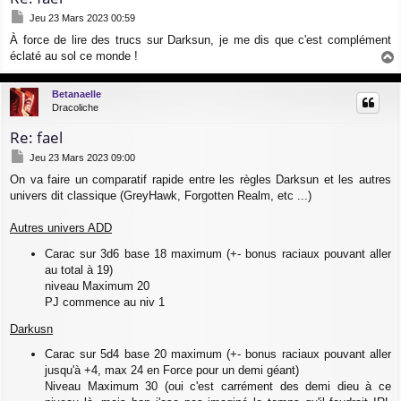
M
Jeu 23 Mars 2023 00:59
e
À force de lire des trucs sur Darksun, je me dis que c'est complément
s
éclaté au sol ce monde !
s
a
a
g
u
Betanaelle
e
t
Dracoliche
Re: fael
M
Jeu 23 Mars 2023 09:00
e
On va faire un comparatif rapide entre les règles Darksun et les autres
s
univers dit classique (GreyHawk, Forgotten Realm, etc ...)
s
a
g
Autres univers ADD
e
Carac sur 3d6 base 18 maximum (+- bonus raciaux pouvant aller
au total à 19)
niveau Maximum 20
PJ commence au niv 1
Darkusn
Carac sur 5d4 base 20 maximum (+- bonus raciaux pouvant aller
jusqu'à +4, max 24 en Force pour un demi géant)
Niveau Maximum 30 (oui c'est carrément des demi dieu à ce