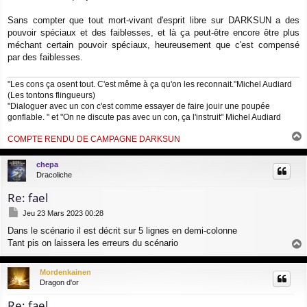
Sans compter que tout mort-vivant d'esprit libre sur DARKSUN a des
pouvoir spéciaux et des faiblesses, et là ça peut-être encore être plus
méchant certain pouvoir spéciaux, heureusement que c'est compensé
par des faiblesses.
"Les cons ça osent tout. C'est même à ça qu'on les reconnait."Michel Audiard
(Les tontons flingueurs)
"Dialoguer avec un con c'est comme essayer de faire jouir une poupée
gonflable. " et "On ne discute pas avec un con, ça l'instruit" Michel Audiard
COMPTE RENDU DE CAMPAGNE DARKSUN
a
u
chepa
t
Dracoliche
Re: fael
M
Jeu 23 Mars 2023 00:28
e
Dans le scénario il est décrit sur 5 lignes en demi-colonne
s
Tant pis on laissera les erreurs du scénario
s
a
a
g
u
Mordenkainen
e
t
Dragon d'or
Re: fael