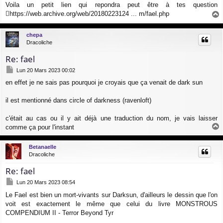
Voila un petit lien qui repondra peut être à tes question
s
https://web.archive.org/web/20180223124 ... m/fael.php
s
a
a
g
u
chepa
e
t
Dracoliche
Re: fael
M
Lun 20 Mars 2023 00:02
e
en effet je ne sais pas pourquoi je croyais que ça venait de dark sun
s
s
a
il est mentionné dans circle of darkness (ravenloft)
g
e
c'était au cas ou il y ait déjà une traduction du nom, je vais laisser
comme ça pour l'instant
a
u
Betanaelle
t
Dracoliche
Re: fael
M
Lun 20 Mars 2023 08:54
e
Le Fael est bien un mort-vivants sur Darksun, d'ailleurs le dessin que l'on
s
voit est exactement le même que celui du livre MONSTROUS
s
a
COMPENDIUM II - Terror Beyond Tyr
g