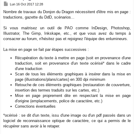
M
Lun 16 Oct 2017 12:28
e
Nombre de travaux du Donjon du Dragon nécessitent d'être mis en page :
s
traductions, gazette du DdD, scénarios...
s
a
g
Si vous maitrisez un outil de PAO comme InDesign, Photoshop,
e
Illustrator, The Gimp, Inkskape, etc., et que vous avez du temps à
consacrer au forum, n'hésitez pas et rejoignez l'équipe des enlumineurs.
La mise en page se fait par étapes successives :
Récupération du texte à mettre en page (soit en provenance d'une
traduction, soit en provenance d'un texte océrisé* dans le cadre
d'une traduction
Scan de tous les éléments graphiques à insérer dans la mise en
page (illustrations/plans/cartes) en 300 dpi minimum
Retouche de ces éléments graphiques (restauration de couverture,
insertion des termes traduits sur les cartes, etc.)
Mise en page proprement dite en respectant la mise en page
d'origine (emplacements, police de caractère, etc.)
Corrections éventuelles
*océrisé : se dit d'un texte, issu d'une image ou d'un pdf passés dans un
logiciel de reconnaissance optique de caractère, ce qui a permis de le
récupérer sans avoir à le retaper.