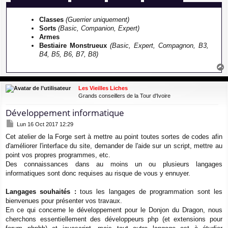
Classes
(Guerrier uniquement)
Sorts
(Basic, Companion, Expert)
Armes
Bestiaire Monstrueux
(Basic, Expert, Compagnon, B3,
B4, B5, B6, B7, B8)
a
u
Les Vieilles Liches
t
Grands conseillers de la Tour d'Ivoire
Développement informatique
M
Lun 16 Oct 2017 12:29
e
Cet atelier de la Forge sert à mettre au point toutes sortes de codes afin
s
d'améliorer l'interface du site, demander de l'aide sur un script, mettre au
s
a
point vos propres programmes, etc.
g
Des connaissances dans au moins un ou plusieurs langages
e
informatiques sont donc requises au risque de vous y ennuyer.
Langages souhaités :
tous les langages de programmation sont les
bienvenues pour présenter vos travaux.
En ce qui concerne le développement pour le Donjon du Dragon, nous
cherchons essentiellement des développeurs php (et extensions pour