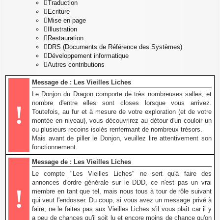
Traduction
Ecriture
Mise en page
Illustration
Restauration
DRS (Documents de Référence des Systèmes)
Développement informatique
Autres contributions
Message de : Les Vieilles Liches
Le Donjon du Dragon comporte de très nombreuses salles, et
nombre d'entre elles sont closes lorsque vous arrivez.
!
Toutefois, au fur et à mesure de votre exploration (et de votre
montée en niveau), vous découvrirez au détour d'un couloir un
ou plusieurs recoins isolés renfermant de nombreux trésors.
Mais avant de piller le Donjon, veuillez lire attentivement son
fonctionnement.
Message de : Les Vieilles Liches
Le compte "Les Vieilles Liches" ne sert qu'à faire des
annonces d'ordre générale sur le DDD, ce n'est pas un vrai
!
membre en tant que tel, mais nous tous à tour de rôle suivant
qui veut l'endosser. Du coup, si vous avez un message privé à
faire, ne le faites pas aux Vieilles Liches s'il vous plaît car il y
a peu de chances qu'il soit lu et encore moins de chance qu'on