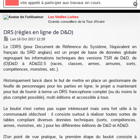
vite appelé à participer aux travaux en cours.
a
u
Les Vieilles Liches
t
Grands conseillers de la Tour d'Ivoire
DRS (règles en ligne de D&D)
M
Lun 16 Oct 2017 12:29
e
Le
DRS
(pour Document de Référence du Système, l'équivalent en
s
français du SRD anglais) est un projet de base de données globale
s
a
regroupant les informations techniques des versions TSR de D&D, de
g
(O)D&D à AD&D2.5 (races, classes, armes, armures, sorts,
e
compétences, monstres, etc.).
Historiquement lancé dans le but de mettre en place un gestionnaire de
feuille de personnages pour les parties en ligne, le projet a maintenant
pour but de fournir à terme un DRS francophone complet (ou du moins le
plus complet possible), multi éditions et accessible à tous.
Le boulot n'est certes pas super intéressant mais sera fort utile à la
communauté oldschool : il consiste surtout à réaliser toutes sortes de
tables compilant diverses données techniques (sorts, compétences,
armes, monstres, etc.) pour les différentes éditions de D&D et AD&D.
D'un point de vue pratique, la première étape du boulot consiste à