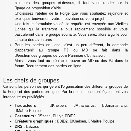
plusieurs des groupes ci-dessus, il faut vous rendre sur la
page de proposition d'aide
.
Choisissez l'atelier de la Forge que vous souhaitez rejoindre et
expliquez brièvement votre motivation ou votre projet.
Une fois le formulaire validé, la requête est envoyée aux Vieilles
Liches qui la traiteront le plus rapidement possible et vous
basculeront dans le groupe souhaité. Vous serez alors aiguillé pour
la suite des aventures.
Pour les parties en ligne, c'est un peu différent, la demande
d'appartenir au groupe PJ ou MD se fait dans la
Gestion des groupes de votre Panneau d'Utilisateur
.
Mais il vous faut au préalable trouver un MD ou des PJ dans le
forum Recrutement des parties en ligne.
Les chefs de groupes
Ce sont les personnes qui gèrent l'organisation des différents groupes de
la Forge et des parties en ligne. Par la suite, ce seront également vos
interlocuteurs privilégiés.
Traducteurs
:
Khelben
,
Athanasius
,
Bananamanu
,
Maître Poulpe
Gazetteurs
:
Szass
,
LLyr
,
DiD2
Créateurs graphiques
:
DiD2
,
Khelben
,
Maître Poulpe
DRS
:
Szass