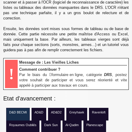
scanner et à passer à l'OCR (logiciel de reconnaissance de caractère) les
listes ou tableaux des données manquantes dans le DRS. L'OCR n'étant
pas une technique parfaite, il y a un gros boulot de relecture et de
correction.
Ensuite, les données sont mises sous formes de tableau ou de base de
donnée. Cette partie nécessite une petite maîtrise d'Access ou Excel,
mais uniquement la base. Par ailleurs, les tableaux vierges sont déjà
faits pour chaque sections (sorts, monstres, armes...) et un tutoriel vous
guidera pas à pas afin de remplir correctement les fichiers.
Message de : Les Vieilles Liches
!
Comment contribuer ?
Par le biais du
formulaire en ligne
, catégorie
DRS
, postez
votre souhait de participer et vous serez réorienté et vite
appelé à participer aux travaux en cours.
Etat d'avancement :
D&D BECMI
AD&D
AD&D2
Greyhawk
Ravenloft
Royaumes Oubliés
Dark Sun
Al-Qadim
Planescape