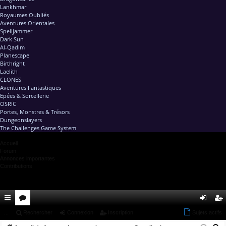
Lankhmar
Royaumes Oubliés
Aventures Orientales
Spelljammer
Dark Sun
Al-Qadim
Planescape
Birthright
Laelith
CLONES
Aventures Fantastiques
Epées & Sorcellerie
OSRIC
Portes, Monstres & Trésors
Dungeonslayers
The Challenges Game System
Accueil
Forum
Annonces importantes
Contributions
ac
...
or
Rechercher
Connexion
Inscription
Sujets actifs
on
ns