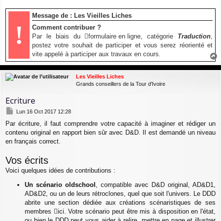
Message de : Les Vieilles Liches
!
Comment contribuer ?
Par le biais du
formulaire en ligne
, catégorie
Traduction
,
postez votre souhait de participer et vous serez réorienté et
vite appelé à participer aux travaux en cours.
a
u
Les Vieilles Liches
t
Grands conseillers de la Tour d'Ivoire
Ecriture
M
Lun 16 Oct 2017 12:28
e
Par écriture, il faut comprendre votre capacité à imaginer et rédiger un
s
contenu original en rapport bien sûr avec D&D. Il est demandé un niveau
s
a
en français correct.
g
e
Vos écrits
Voici quelques idées de contributions :
Un scénario oldschool
, compatible avec D&D original, AD&D1,
AD&D2, ou un de leurs rétroclones, quel que soit l'univers. Le DDD
abrite une section dédiée aux créations scénaristiques de ses
membres
ici
. Votre scénario peut être mis à disposition en l'état,
ou bien le DDD peut vous aider à relire, mettre en page et illustrer