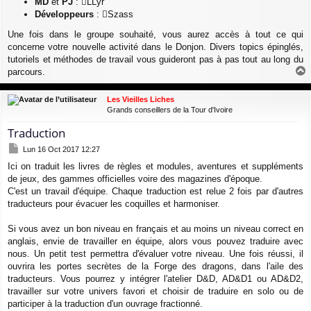
MD
et
PJ
:
LLyr
Développeurs
:
Szass
Une fois dans le groupe souhaité, vous aurez accès à tout ce qui
concerne votre nouvelle activité dans le Donjon. Divers topics épinglés,
tutoriels et méthodes de travail vous guideront pas à pas tout au long du
parcours.
a
u
Les Vieilles Liches
t
Grands conseillers de la Tour d'Ivoire
Traduction
M
Lun 16 Oct 2017 12:27
e
Ici on traduit les livres de règles et modules, aventures et suppléments
s
de jeux, des gammes officielles voire des magazines d'époque.
s
a
C'est un travail d'équipe. Chaque traduction est relue 2 fois par d'autres
g
traducteurs pour évacuer les coquilles et harmoniser.
e
Si vous avez un bon niveau en français et au moins un niveau correct en
anglais, envie de travailler en équipe, alors vous pouvez traduire avec
nous. Un petit test permettra d'évaluer votre niveau. Une fois réussi, il
ouvrira les portes secrètes de la Forge des dragons, dans l'aile des
traducteurs. Vous pourrez y intégrer l'atelier D&D, AD&D1 ou AD&D2,
travailler sur votre univers favori et choisir de traduire en solo ou de
participer à la traduction d'un ouvrage fractionné.