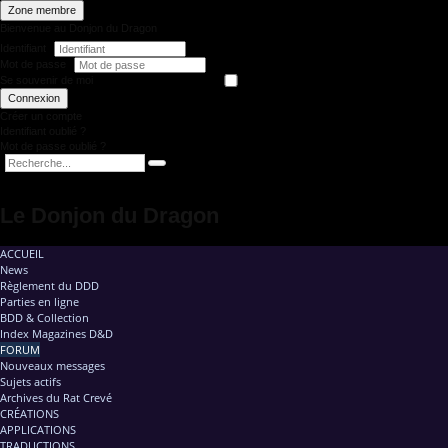
Zone membre
Bienvenue au Donjon du Dragon
Identifiant
Mot de passe
Se souvenir de moi
Connexion
Créer un compte
Identifiant oublié ?
Mot de passe oublié ?
Le Donjon du Dragon
ACCUEIL
News
Règlement du DDD
Parties en ligne
BDD & Collection
Index Magazines D&D
FORUM
Nouveaux messages
Sujets actifs
Archives du Rat Crevé
CRÉATIONS
APPLICATIONS
TRADUCTIONS