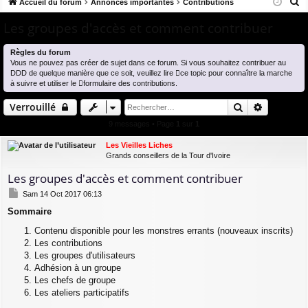
R
co
Accueil du forum
u
Annonces importantes
Contributions
ne
cri
e
ur
m
xi
pti
Les groupes d'accès et comment contribuer
c
ci
s
on
on
h
Règles du forum
e
Vous ne pouvez pas créer de sujet dans ce forum. Si vous souhaitez contribuer au
s
DDD de quelque manière que ce soit, veuillez lire
ce topic
pour connaître la marche
r
à suivre et utiliser le
formulaire des contributions
.
c
Rechercher
Recherch
Verrouillé
h
e
9 messages • Page
1
sur
1
r
Les Vieilles Liches
Grands conseillers de la Tour d'Ivoire
Les groupes d'accès et comment contribuer
M
Sam 14 Oct 2017 06:13
e
Sommaire
s
s
Contenu disponible pour les monstres errants (nouveaux inscrits)
a
Les contributions
g
e
Les groupes d'utilisateurs
Adhésion à un groupe
Les chefs de groupe
Les ateliers participatifs