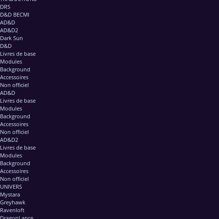
DRS
D&D BECMI
AD&D
AD&D2
Dark Sun
D&D
Livres de base
Modules
Background
Accessoires
Non officiel
AD&D
Livres de base
Modules
Background
Accessoires
Non officiel
AD&D2
Livres de base
Modules
Background
Accessoires
Non officiel
UNIVERS
Mystara
Greyhawk
Ravenloft
DragonLance