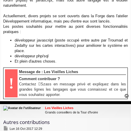
forum phpbb) et javascript, mais tout autre langage est à étudier
naturellement.
Actuellement, divers projets se sont ouverts dans la Forge dans l'atelier
Développement informatique, mais peu d'entre eux sont lancés.
Les postes souhaités pour mettre au point diverses fonctionnalités
pratiques :
développeur javascript (poste occupé entre autre par Troumad et
Zedafty sur les cartes interactives) pour améliorer le système en
place.
développeur php/sql
Et plein d'autres choses.
Message de : Les Vieilles Liches
!
Comment contribuer ?
Contactez
Szass
en message privé et expliquez dans les
grandes lignes les langages que vous connaissez et ce que
vous souhaitez apporter.
a
u
Les Vieilles Liches
t
Grands conseillers de la Tour d'Ivoire
Autres contributions
M
Lun 16 Oct 2017 12:29