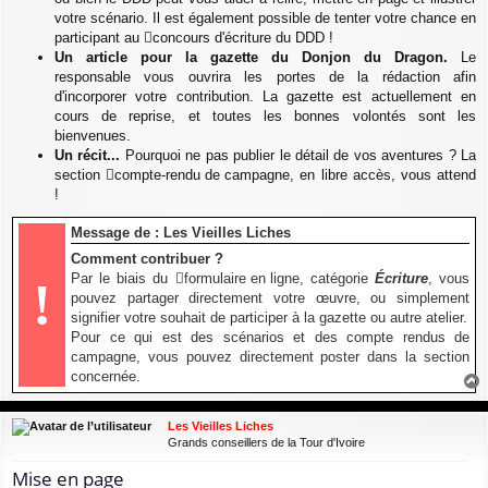
votre scénario. Il est également possible de tenter votre chance en
participant au
concours d'écriture du DDD
!
Un article pour la gazette du Donjon du Dragon.
Le
responsable vous ouvrira les portes de la rédaction afin
d'incorporer votre contribution. La gazette est actuellement en
cours de reprise, et toutes les bonnes volontés sont les
bienvenues.
Un récit...
Pourquoi ne pas publier le détail de vos aventures ? La
section
compte-rendu de campagne
, en libre accès, vous attend
!
Message de : Les Vieilles Liches
Comment contribuer ?
Par le biais du
formulaire en ligne
, catégorie
Écriture
, vous
!
pouvez partager directement votre œuvre, ou simplement
signifier votre souhait de participer à la gazette ou autre atelier.
Pour ce qui est des scénarios et des compte rendus de
campagne, vous pouvez directement poster dans la section
concernée.
a
u
Les Vieilles Liches
t
Grands conseillers de la Tour d'Ivoire
Mise en page