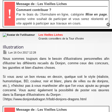
Message de : Les Vieilles Liches
!
Comment contribuer ?
Par le biais du
formulaire en ligne
, catégorie
Mise en page
,
postez votre souhait de participer et vous serez réorienté et
vite appelé à participer aux travaux en cours.
a
u
Les Vieilles Liches
t
Grands conseillers de la Tour d'Ivoire
Illustration
M
Lun 16 Oct 2017 12:28
e
Nous sommes toujours dans le besoin d'illustrations personnelles afin
s
d'illustrer les différents recueils du Donjon, comme ceux des concours,
s
a
les gazettes et bien d'autres choses.
g
e
Si vous avez un bon niveau en dessin, quelque soit le style (réaliste,
humoristique, BD, couleur, noir et blanc, plans de villes ou de donjons,
etc.), n'hésitez pas à vous manifester afin que l'on vous ajoute au groupe
concerné. Vous aurez également la possibilité de poster vos œuvres
dans la Banque d'illustrations du Donjon :
https://www.donjondudragon.fr/bdd-donjons-dragons.html
Message de : Les Vieilles Liches