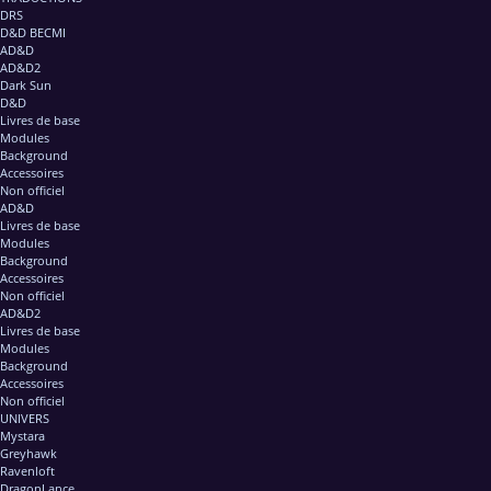
DRS
D&D BECMI
AD&D
AD&D2
Dark Sun
D&D
Livres de base
Modules
Background
Accessoires
Non officiel
AD&D
Livres de base
Modules
Background
Accessoires
Non officiel
AD&D2
Livres de base
Modules
Background
Accessoires
Non officiel
UNIVERS
Mystara
Greyhawk
Ravenloft
DragonLance