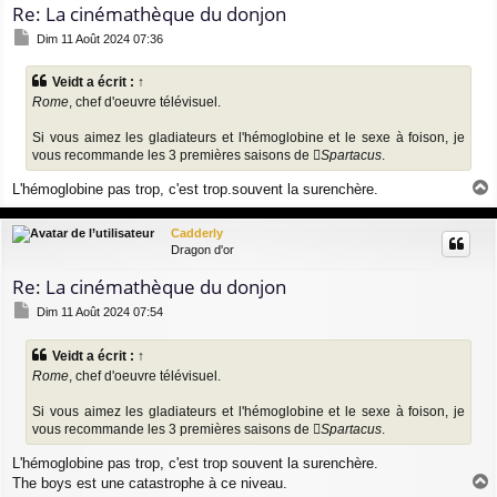
Re: La cinémathèque du donjon
M
Dim 11 Août 2024 07:36
e
s
Veidt
a écrit :
↑
s
Rome
, chef d'oeuvre télévisuel.
a
g
e
Si vous aimez les gladiateurs et l'hémoglobine et le sexe à foison, je
vous recommande les 3 premières saisons de
Spartacus
.
L'hémoglobine pas trop, c'est trop.souvent la surenchère.
a
u
Cadderly
t
Dragon d'or
Re: La cinémathèque du donjon
M
Dim 11 Août 2024 07:54
e
s
Veidt
a écrit :
↑
s
Rome
, chef d'oeuvre télévisuel.
a
g
e
Si vous aimez les gladiateurs et l'hémoglobine et le sexe à foison, je
vous recommande les 3 premières saisons de
Spartacus
.
L'hémoglobine pas trop, c'est trop souvent la surenchère.
The boys est une catastrophe à ce niveau.