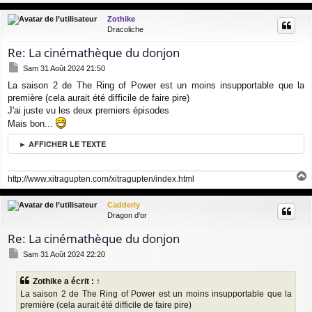
a
u
Zothike
t
Dracoliche
Re: La cinémathèque du donjon
M
Sam 31 Août 2024 21:50
e
La saison 2 de The Ring of Power est un moins insupportable que la
s
première (cela aurait été difficile de faire pire)
s
a
J'ai juste vu les deux premiers épisodes
g
Mais bon...
e
► AFFICHER LE TEXTE
http://www.xitragupten.com/xitragupten/index.html
a
u
Cadderly
t
Dragon d'or
Re: La cinémathèque du donjon
M
Sam 31 Août 2024 22:20
e
s
Zothike
a écrit :
↑
s
La saison 2 de The Ring of Power est un moins insupportable que la
a
g
première (cela aurait été difficile de faire pire)