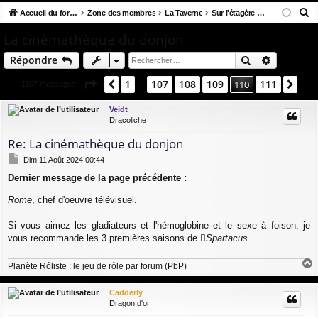
R
co
Accueil du forum
u
Zone des membres
La Taverne
Sur l'étagère du Donjon
ne
cri
e
ur
m
xi
pti
La cinémathèque du donjon
c
ci
s
on
on
Rechercher
Recherch
Répondre
h
e
s
Page
110
sur
111
1
107
108
109
111
Précédent
110
Sui
1107 messages
…
r
c
Veidt
Dracoliche
h
e
Re: La cinémathèque du donjon
r
M
Dim 11 Août 2024 00:44
e
Dernier message de la page précédente :
s
s
Rome
, chef d'oeuvre télévisuel.
a
g
e
Si vous aimez les gladiateurs et l'hémoglobine et le sexe à foison, je
vous recommande les 3 premières saisons de
Spartacus
.
Planète Rôliste : le jeu de rôle par forum (PbP)
a
u
Cadderly
t
Dragon d'or