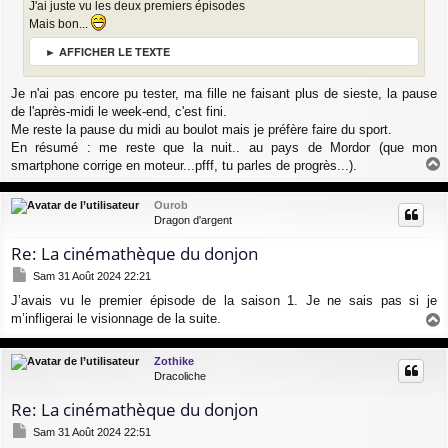
e
J'ai juste vu les deux premiers épisodes
Mais bon...
► AFFICHER LE TEXTE
Je n'ai pas encore pu tester, ma fille ne faisant plus de sieste, la pause
de l'après-midi le week-end, c'est fini.
Me reste la pause du midi au boulot mais je préfère faire du sport.
En résumé : me reste que la nuit.. au pays de Mordor (que mon
smartphone corrige en moteur...pfff, tu parles de progrès...).
a
u
Ourob
t
Dragon d'argent
Re: La cinémathèque du donjon
M
Sam 31 Août 2024 22:21
e
J’avais vu le premier épisode de la saison 1. Je ne sais pas si je
s
m’infligerai le visionnage de la suite.
s
a
a
g
u
Zothike
e
t
Dracoliche
Re: La cinémathèque du donjon
M
Sam 31 Août 2024 22:51
e