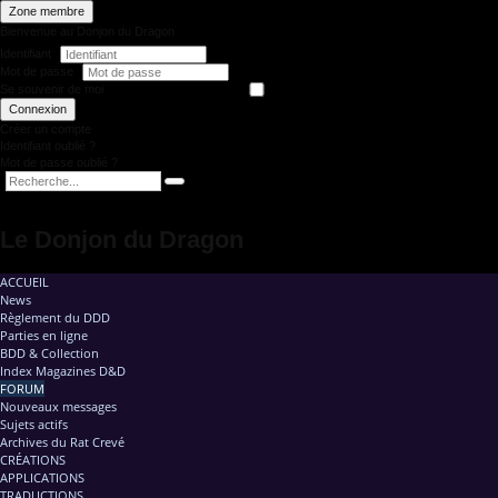
Zone membre
Bienvenue au Donjon du Dragon
Identifiant
Mot de passe
Se souvenir de moi
Connexion
Créer un compte
Identifiant oublié ?
Mot de passe oublié ?
Le Donjon du Dragon
ACCUEIL
News
Règlement du DDD
Parties en ligne
BDD & Collection
Index Magazines D&D
FORUM
Nouveaux messages
Sujets actifs
Archives du Rat Crevé
CRÉATIONS
APPLICATIONS
TRADUCTIONS