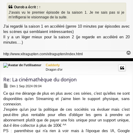
s
Ourob
a écrit :
↑
s
J’avais vu le premier épisode de la saison 1. Je ne sais pas si je
a
g
m’infligerai le visionnage de la suite.
e
J'ai regardé la saison 1 en accéléré (genre 10 minutes par épisodes avec
les scènes qui semblaient intéressantes)
Il y a un léger mieux pour la saison 2 (je regarde en accéléré en 20
minutes....)
http://www.xitragupten.com/xitragupten/index.html
a
u
Cadderly
t
Dragon d'or
Re: La cinémathèque du donjon
M
Dim 1 Sep 2024 09:04
e
Ce qui me dérange de plus en plus avec ces séries, c'est qu'elles ne sont
s
disponibles qu'en Streaming et j'aime bien le support physique, sans
s
a
connexion.
g
J'espère qu'un jour la politique de ces sociétés va évoluer mais c'est
e
peut-être plus rentable pour elles d'obliger les gens à prendre un
abonnement plutôt que de payer une fois unique pour un support unique,
dut-il être collector à plus de 100€ ^^
PS : parenthèse qui n'a rien à voir mais à l'époque des IA, Google