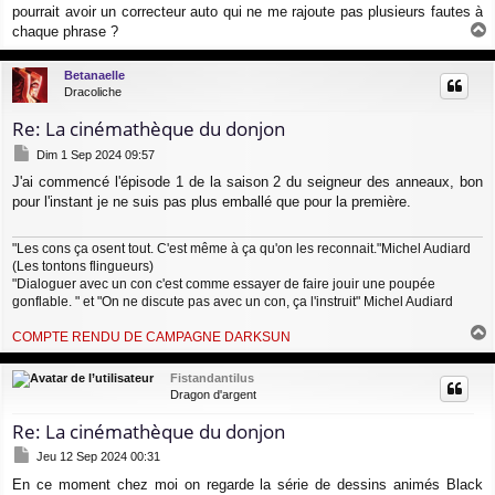
pourrait avoir un correcteur auto qui ne me rajoute pas plusieurs fautes à
chaque phrase ?
a
u
Betanaelle
t
Dracoliche
Re: La cinémathèque du donjon
M
Dim 1 Sep 2024 09:57
e
J'ai commencé l'épisode 1 de la saison 2 du seigneur des anneaux, bon
s
pour l'instant je ne suis pas plus emballé que pour la première.
s
a
g
"Les cons ça osent tout. C'est même à ça qu'on les reconnait."Michel Audiard
e
(Les tontons flingueurs)
"Dialoguer avec un con c'est comme essayer de faire jouir une poupée
gonflable. " et "On ne discute pas avec un con, ça l'instruit" Michel Audiard
COMPTE RENDU DE CAMPAGNE DARKSUN
a
u
Fistandantilus
t
Dragon d'argent
Re: La cinémathèque du donjon
M
Jeu 12 Sep 2024 00:31
e
En ce moment chez moi on regarde la série de dessins animés Black
s