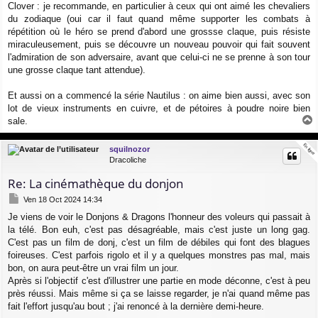
Clover : je recommande, en particulier à ceux qui ont aimé les chevaliers
s
a
du zodiaque (oui car il faut quand même supporter les combats à
g
répétition où le héro se prend d'abord une grossse claque, puis résiste
e
miraculeusement, puis se découvre un nouveau pouvoir qui fait souvent
l'admiration de son adversaire, avant que celui-ci ne se prenne à son tour
une grosse claque tant attendue).
Et aussi on a commencé la série Nautilus : on aime bien aussi, avec son
lot de vieux instruments en cuivre, et de pétoires à poudre noire bien
sale.
a
u
En ligne
En ligne
squilnozor
t
Dracoliche
Re: La cinémathèque du donjon
M
Ven 18 Oct 2024 14:34
e
Je viens de voir le Donjons & Dragons l'honneur des voleurs qui passait à
s
la télé. Bon euh, c'est pas désagréable, mais c'est juste un long gag.
s
a
C'est pas un film de donj, c'est un film de débiles qui font des blagues
g
foireuses. C'est parfois rigolo et il y a quelques monstres pas mal, mais
e
bon, on aura peut-être un vrai film un jour.
Après si l'objectif c'est d'illustrer une partie en mode déconne, c'est à peu
près réussi. Mais même si ça se laisse regarder, je n'ai quand même pas
fait l'effort jusqu'au bout ; j'ai renoncé à la dernière demi-heure.