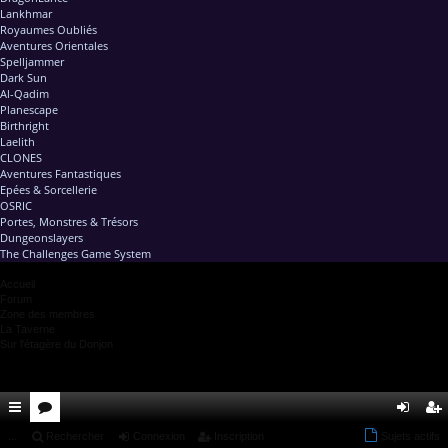
Lankhmar
Royaumes Oubliés
Aventures Orientales
Spelljammer
Dark Sun
Al-Qadim
Planescape
Birthright
Laelith
CLONES
Aventures Fantastiques
Epées & Sorcellerie
OSRIC
Portes, Monstres & Trésors
Dungeonslayers
The Challenges Game System
Accueil
Forum
Zone des membres
La Taverne
Sur l'étagère du Donjon
ac
...
or
Rechercher
Connexion
Inscription
Sujets actifs
on
ns