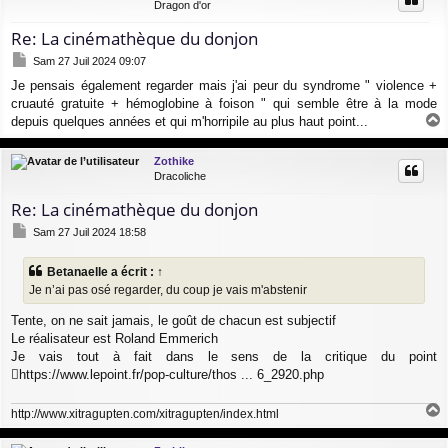
Dragon d'or
Re: La cinémathèque du donjon
M
Sam 27 Juil 2024 09:07
e
Je pensais également regarder mais j'ai peur du syndrome " violence +
s
cruauté gratuite + hémoglobine à foison " qui semble être à la mode
s
a
depuis quelques années et qui m'horripile au plus haut point...
g
a
e
u
Zothike
t
Dracoliche
Re: La cinémathèque du donjon
M
Sam 27 Juil 2024 18:58
e
s
Betanaelle
a écrit :
↑
s
Je n’ai pas osé regarder, du coup je vais m'abstenir
a
g
Tente, on ne sait jamais, le goût de chacun est subjectif
e
Le réalisateur est Roland Emmerich
Je vais tout à fait dans le sens de la critique du point
https://www.lepoint.fr/pop-culture/thos ... 6_2920.php
http://www.xitragupten.com/xitragupten/index.html
a
u