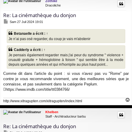
Zothike
t
Dracoliche
Re: La cinémathèque du donjon
M
Sam 27 Juil 2024 19:01
e
s
Betanaelle
a écrit :
↑
s
Je n’ai pas osé regarder, du coup je vais m'abstenir
a
g
e
Cadderly
a écrit :
↑
Je pensais également regarder mais j'ai peur du syndrome " violence +
cruauté gratuite + hémoglobine à foison " qui semble être à la mode
depuis quelques années et qui m'horripile au plus haut point...
Comme dit dans l'article du point : si vous n'avez pas vu "Rome" par
contre je vous recommande vivement, une des meilleures séries que je
connaisse, et pas seulement dans la catégorie Peplum.
https://www.imdb.com/title/tt0384766/
http://www.xitragupten.com/xitragupten/index.html
a
u
Khelben
t
Staff - Architraducteur barbu
Re: La cinémathèque du donjon
M