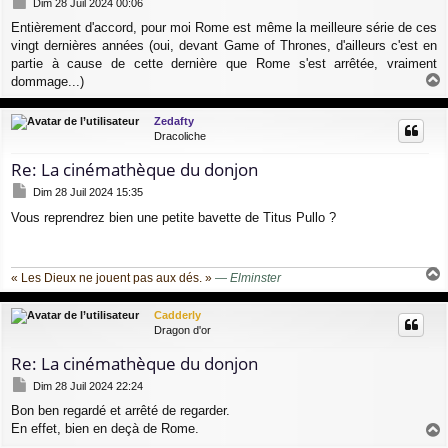
Dim 28 Juil 2024 00:06
e
Entièrement d'accord, pour moi Rome est même la meilleure série de ces
s
vingt dernières années (oui, devant Game of Thrones, d'ailleurs c'est en
s
a
partie à cause de cette dernière que Rome s'est arrêtée, vraiment
g
dommage...)
e
a
u
Zedafty
t
Dracoliche
Re: La cinémathèque du donjon
M
Dim 28 Juil 2024 15:35
e
Vous reprendrez bien une petite bavette de Titus Pullo ?
s
s
a
g
« Les Dieux ne jouent pas aux dés. »
—
Elminster
e
a
u
Cadderly
t
Dragon d'or
Re: La cinémathèque du donjon
M
Dim 28 Juil 2024 22:24
e
Bon ben regardé et arrêté de regarder.
s
En effet, bien en deçà de Rome.
s
a
a