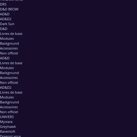
DRS
D&D BECMI
AD&D
AD&D2
Dark Sun
D&D
Livres de base
Modules
Background
Accessoires
Non officiel
AD&D
Livres de base
Modules
Background
Accessoires
Non officiel
AD&D2
Livres de base
Modules
Background
Accessoires
Non officiel
UNIVERS
Mystara
Greyhawk
Ravenloft
DragonLance