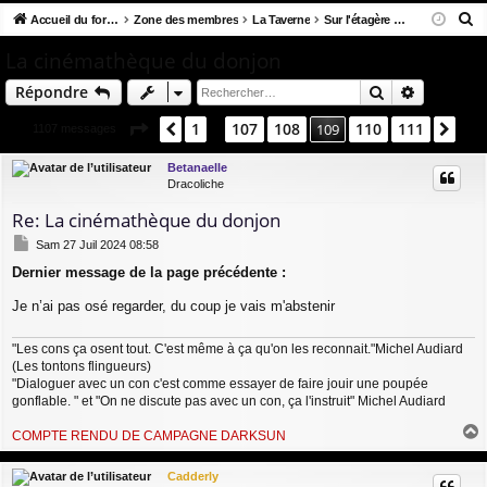
R
co
Accueil du forum
u
Zone des membres
La Taverne
Sur l'étagère du Donjon
ne
cri
e
ur
m
xi
pti
La cinémathèque du donjon
c
ci
s
on
on
Rechercher
Recherch
Répondre
h
e
s
Page
109
sur
111
1
107
108
110
111
Précédent
109
Sui
1107 messages
…
r
c
Betanaelle
Dracoliche
h
e
Re: La cinémathèque du donjon
r
M
Sam 27 Juil 2024 08:58
e
Dernier message de la page précédente :
s
s
Je n’ai pas osé regarder, du coup je vais m'abstenir
a
g
e
"Les cons ça osent tout. C'est même à ça qu'on les reconnait."Michel Audiard
(Les tontons flingueurs)
"Dialoguer avec un con c'est comme essayer de faire jouir une poupée
gonflable. " et "On ne discute pas avec un con, ça l'instruit" Michel Audiard
COMPTE RENDU DE CAMPAGNE DARKSUN
a
u
Cadderly
t