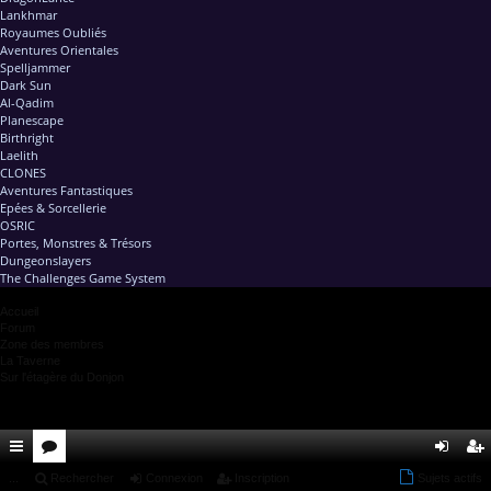
Lankhmar
Royaumes Oubliés
Aventures Orientales
Spelljammer
Dark Sun
Al-Qadim
Planescape
Birthright
Laelith
CLONES
Aventures Fantastiques
Epées & Sorcellerie
OSRIC
Portes, Monstres & Trésors
Dungeonslayers
The Challenges Game System
Accueil
Forum
Zone des membres
La Taverne
Sur l'étagère du Donjon
ac
...
or
Rechercher
Connexion
Inscription
Sujets actifs
on
ns