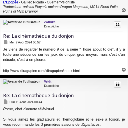
L'Epopée
- Galileo Picado - Guerrier/Psioniste
Traductions: articles Player's options Dragon Magazine; MC14 Fiend Folio;
Ruins of Myth Drannor
a
u
Zothike
t
Dracoliche
Re: La cinémathèque du donjon
M
Mer 7 Août 2024 00:57
e
Je viens de regarder le numéro 9 de la série "Those about to die", il y a
s
toute une séquence sur les jeux du cirque, gros moyen, mais c'est d'un
s
a
ridicule, c'est à en pleurer.
g
e
http://www.xitragupten.com/xitragupten/index.html
a
u
Veidt
t
Dracoliche
Re: La cinémathèque du donjon
M
Dim 11 Août 2024 00:44
e
Rome
, chef d'oeuvre télévisuel.
s
s
a
Si vous aimez les gladiateurs et l'hémoglobine et le sexe à foison, je
g
vous recommande les 3 premières saisons de
Spartacus
.
e