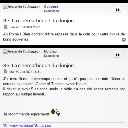
g
u
Gobelure
e
t
Dracoliche
Re: La cinémathèque du donjon
M
Dim 28 Juil 2024 23:21
e
Ah Rome ! Bien content d'être repassé dans le coin pour cette piqure de
s
bons souvenirs...
s
a
a
g
u
Mordraoi
e
t
Dracoliche
Re: La cinémathèque du donjon
M
Mar 30 Juil 2024 18:31
e
J'ai revu Rome le printemps dernier et ça n'a pas pris une ride. Décor et
s
acteurs excellents, Game of Thrones avant l'heure.
s
a
Il devait y avoir 5 saisons, mais la série n'a pas été assez rentable par
g
rapport au budget investi...
e
Je recommande également!
"Be water my friend" Bruce Lee