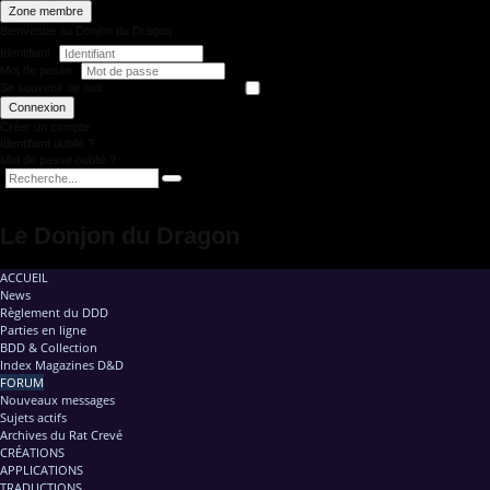
Zone membre
Bienvenue au Donjon du Dragon
Identifiant
Mot de passe
Se souvenir de moi
Connexion
Créer un compte
Identifiant oublié ?
Mot de passe oublié ?
Le Donjon du Dragon
ACCUEIL
News
Règlement du DDD
Parties en ligne
BDD & Collection
Index Magazines D&D
FORUM
Nouveaux messages
Sujets actifs
Archives du Rat Crevé
CRÉATIONS
APPLICATIONS
TRADUCTIONS