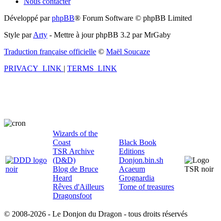
Nous contacter
Développé par
phpBB
® Forum Software © phpBB Limited
Style par
Arty
- Mettre à jour phpBB 3.2 par MrGaby
Traduction française officielle
©
Maël Soucaze
PRIVACY_LINK
|
TERMS_LINK
Wizards of the
Coast
Black Book
TSR Archive
Editions
(D&D)
Donjon.bin.sh
Blog de Bruce
Acaeum
Heard
Grognardia
Rêves d'Ailleurs
Tome of treasures
Dragonsfoot
© 2008-2026 - Le Donjon du Dragon - tous droits réservés