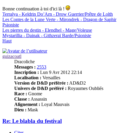
Bonne continuation à toi d'ici là !
Terralya - Keldrin Do’Arn - Drow Guerrier/Prêtre de Lolth
Les Contes de la Lune Verte - Mirondrek - Dragon de Saphir
Psioniste
Les pierres du destin - Elendhel - Mage/Voleuse
Mystarillia - Dainak - Githzeraï Barde/Psioniste
Haut
guizacoatl
Dracoliche
Messages :
2553
Inscription :
Lun 9 Avr 2012 22:14
Localisation :
Versailles
Version de D&D préférée :
AD&D2
Univers de D&D préféré :
Royaumes Oubliés
Race :
Gnome
Classe :
Assassin
Alignement :
Loyal Mauvais
Dieu :
Mask
Re: Le blabla du festival
Citer