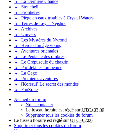
↳ La Dernière Chance
↳ Stonehell
↳ Frontières
↳ Piège en eaux troubles à Crystal Waters
↳ Terres de Leyt - Nejshra
↳ Archives
↳ Univers
↳ Les Mystères du Nyrond
↳ Héros d'un âge viking
↳ Aventures orientales
↳ Le Pentacle des ombres
↳ Le Crépuscule du chagrin
↳ Par-delà les tombeaux
↳ La Cage
↳ Premières aventures
↳ [Korssül] Le secret des mondes
↳ FanZone
Accueil du forum
Nous contacter
Le fuseau horaire est réglé sur
UTC+02:00
Supprimer tous les cookies du forum
Le fuseau horaire est réglé sur
UTC+02:00
Supprimer tous les cookies du forum