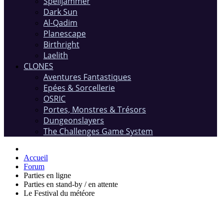
Spelljammer
Dark Sun
Al-Qadim
Planescape
Birthright
Laelith
CLONES
Aventures Fantastiques
Epées & Sorcellerie
OSRIC
Portes, Monstres & Trésors
Dungeonslayers
The Challenges Game System
Accueil
Forum
Parties en ligne
Parties en stand-by / en attente
Le Festival du météore