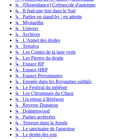
↳ [Dragonlance] Crépuscule d'automne
↳ Il était une fois dans le Sud
↳ Parties en stand-by / en attente
↳ Mystarillia
↳ Univers
↳ Archives
↳ L'Appel des étoiles
↳ Terralya
↳ Les Contes de la lune verte
↳ Les Pierres du destin
↳ Espace RP
↳ Espace HRP
↳ Espace Personnages
↳ Epopée dans les Royaumes oubliés
↳ Le Festival du météore
↳ Les Chroniques du Chaos
↳ Un retour à Bérégost
↳ Reverse Dungeon
↳ Dolmenwood
↳ Parties archivées
↳ Terreurs dans la Jungle
↳ Le sanctuaire de l'angoisse
↳ Le destin des rois