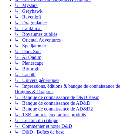
↳ Mystara
↳ Greyhawk
↳ Ravenloft
↳ Dragonlance
↳ Lankhmar
↳ Royaumes oubliés
↳ Oriental Adventures
↳ Spelljammer
↳ Dark Sun
↳ Al-Qadim
↳ Planescape
↳ Birthright
↳ Laelith
↳ Univers génériques
↳ Impressions, éditions & banque de connaissance de
Donjons & Dragons
↳ Banque de connaissance de D&D Basic
↳ Banque de connaissance de AD&D
↳ Banque de connaissance de AD&D2
↳ TSR : autres jeux, autres produits
↳ Le coin du critique
↳ Commenter et noter D&D
↳ D&D : Boîtes de base