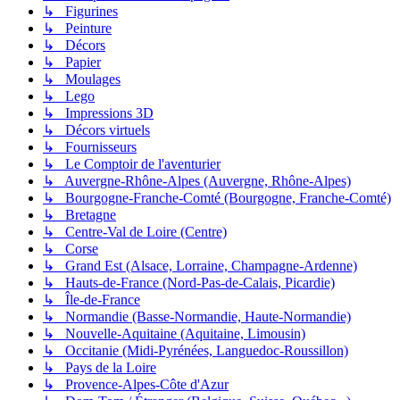
↳ Figurines
↳ Peinture
↳ Décors
↳ Papier
↳ Moulages
↳ Lego
↳ Impressions 3D
↳ Décors virtuels
↳ Fournisseurs
↳ Le Comptoir de l'aventurier
↳ Auvergne-Rhône-Alpes (Auvergne, Rhône-Alpes)
↳ Bourgogne-Franche-Comté (Bourgogne, Franche-Comté)
↳ Bretagne
↳ Centre-Val de Loire (Centre)
↳ Corse
↳ Grand Est (Alsace, Lorraine, Champagne-Ardenne)
↳ Hauts-de-France (Nord-Pas-de-Calais, Picardie)
↳ Île-de-France
↳ Normandie (Basse-Normandie, Haute-Normandie)
↳ Nouvelle-Aquitaine (Aquitaine, Limousin)
↳ Occitanie (Midi-Pyrénées, Languedoc-Roussillon)
↳ Pays de la Loire
↳ Provence-Alpes-Côte d'Azur