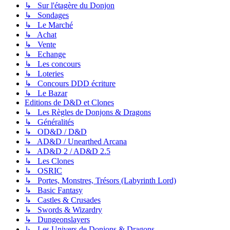
↳ Sur l'étagère du Donjon
↳ Sondages
↳ Le Marché
↳ Achat
↳ Vente
↳ Echange
↳ Les concours
↳ Loteries
↳ Concours DDD écriture
↳ Le Bazar
Editions de D&D et Clones
↳ Les Règles de Donjons & Dragons
↳ Généralités
↳ OD&D / D&D
↳ AD&D / Unearthed Arcana
↳ AD&D 2 / AD&D 2.5
↳ Les Clones
↳ OSRIC
↳ Portes, Monstres, Trésors (Labyrinth Lord)
↳ Basic Fantasy
↳ Castles & Crusades
↳ Swords & Wizardry
↳ Dungeonslayers
↳ Les Univers de Donjons & Dragons