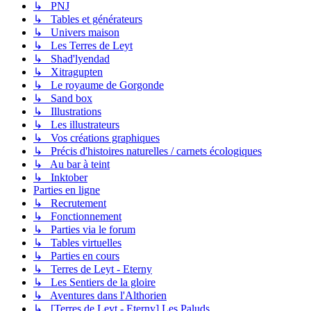
↳ PNJ
↳ Tables et générateurs
↳ Univers maison
↳ Les Terres de Leyt
↳ Shad'lyendad
↳ Xitragupten
↳ Le royaume de Gorgonde
↳ Sand box
↳ Illustrations
↳ Les illustrateurs
↳ Vos créations graphiques
↳ Précis d'histoires naturelles / carnets écologiques
↳ Au bar à teint
↳ Inktober
Parties en ligne
↳ Recrutement
↳ Fonctionnement
↳ Parties via le forum
↳ Tables virtuelles
↳ Parties en cours
↳ Terres de Leyt - Eterny
↳ Les Sentiers de la gloire
↳ Aventures dans l'Althorien
↳ [Terres de Leyt - Eterny] Les Paluds