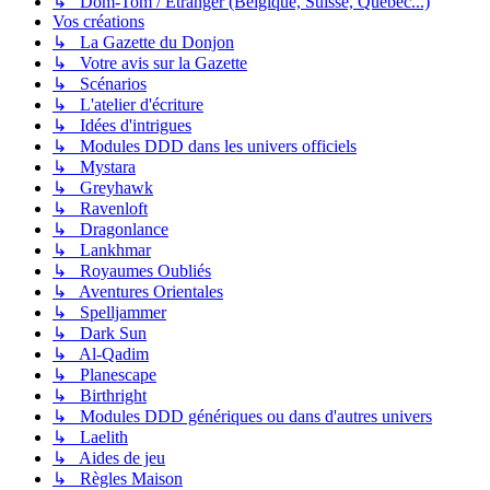
↳ Dom-Tom / Étranger (Belgique, Suisse, Québec...)
Vos créations
↳ La Gazette du Donjon
↳ Votre avis sur la Gazette
↳ Scénarios
↳ L'atelier d'écriture
↳ Idées d'intrigues
↳ Modules DDD dans les univers officiels
↳ Mystara
↳ Greyhawk
↳ Ravenloft
↳ Dragonlance
↳ Lankhmar
↳ Royaumes Oubliés
↳ Aventures Orientales
↳ Spelljammer
↳ Dark Sun
↳ Al-Qadim
↳ Planescape
↳ Birthright
↳ Modules DDD génériques ou dans d'autres univers
↳ Laelith
↳ Aides de jeu
↳ Règles Maison