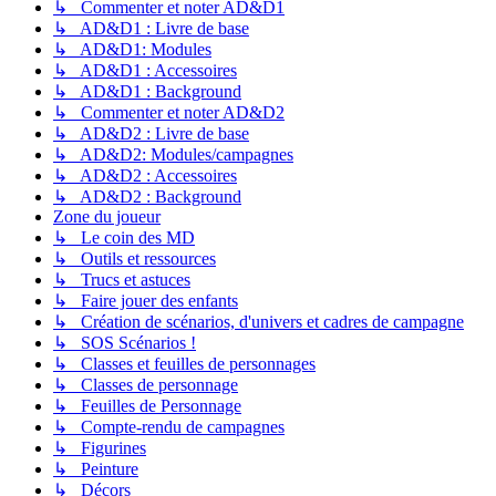
↳ Commenter et noter AD&D1
↳ AD&D1 : Livre de base
↳ AD&D1: Modules
↳ AD&D1 : Accessoires
↳ AD&D1 : Background
↳ Commenter et noter AD&D2
↳ AD&D2 : Livre de base
↳ AD&D2: Modules/campagnes
↳ AD&D2 : Accessoires
↳ AD&D2 : Background
Zone du joueur
↳ Le coin des MD
↳ Outils et ressources
↳ Trucs et astuces
↳ Faire jouer des enfants
↳ Création de scénarios, d'univers et cadres de campagne
↳ SOS Scénarios !
↳ Classes et feuilles de personnages
↳ Classes de personnage
↳ Feuilles de Personnage
↳ Compte-rendu de campagnes
↳ Figurines
↳ Peinture
↳ Décors