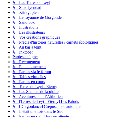
↳ Les Terres de Leyt
↳ Shad'lyendad
↳ Xitragupten
↳ Le royaume de Gorgonde
↳ Sand box
↳ Illustrations
↳ Les illustrateurs
↳ Vos créations graphiques
↳ Précis d'histoires naturelles / carnets écologiques
↳ Au bar à teint
↳ Inktober
Parties en ligne
↳ Recrutement
↳ Fonctionnement
↳ Parties via le forum
↳ Tables virtuelles
↳ Parties en cours
↳ Terres de Leyt - Eterny
↳ Les Sentiers de la gloire
↳ Aventures dans l'Althorien
↳ [Terres de Leyt - Eterny] Les Paluds
↳ [Dragonlance] Crépuscule d'automne
↳ Il était une fois dans le Sud
↳ Parties en stand-by / en attente