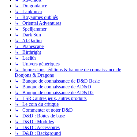
↳ Dragonlance
↳ Lankhmar
↳ Royaumes oubliés
↳ Oriental Adventures
↳ Spelljammer
↳ Dark Sun
↳ Al-Qadim
↳ Planescape
↳ Birthright
↳ Laelith
↳ Univers génériques
↳ Impressions, éditions & banque de connaissance de
Donjons & Dragons
↳ Banque de connaissance de D&D Basic
↳ Banque de connaissance de AD&D
↳ Banque de connaissance de AD&D2
↳ TSR : autres jeux, autres produits
↳ Le coin du critique
↳ Commenter et noter D&D
↳ D&D : Boîtes de base
↳ D&D : Modules
↳ D&D : Accessoires
↳ D&D : Background