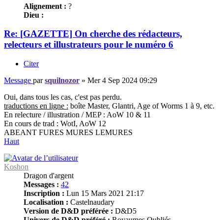
Alignement :
?
Dieu :
Re: [GAZETTE] On cherche des rédacteurs,
relecteurs et illustrateurs pour le numéro 6
Citer
Message
par
squilnozor
»
Mer 4 Sep 2024 09:29
Oui, dans tous les cas, c'est pas perdu.
traductions en ligne :
boîte Master, Glantri, Age of Worms 1 à 9, etc.
En relecture / illustration / MEP : AoW 10 & 11
En cours de trad : WotI, AoW 12
ABEANT FURES MURES LEMURES
Haut
Koshon
Dragon d'argent
Messages :
42
Inscription :
Lun 15 Mars 2021 21:17
Localisation :
Castelnaudary
Version de D&D préférée :
D&D5
Univers de D&D préféré :
Royaumes Oubliés