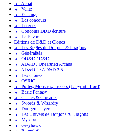
↳ Achat
↳ Vente
↳ Echange
↳ Les concours
↳ Loteries
↳ Concours DDD écriture
↳ Le Bazar
Editions de D&D et Clones
↳ Les Règles de Donjons & Dragons
↳ Généralités
↳ OD&D / D&D
↳ AD&D / Unearthed Arcana
↳ AD&D 2 / AD&D 2.5
↳ Les Clones
↳ OSRIC
↳ Portes, Monstres, Trésors (Labyrinth Lord)
↳ Basic Fantasy
↳ Castles & Crusades
↳ Swords & Wizardry
↳ Dungeonslayers
↳ Les Univers de Donjons & Dragons
↳ Mystara
↳ Greyhawk
↳ Ravenloft