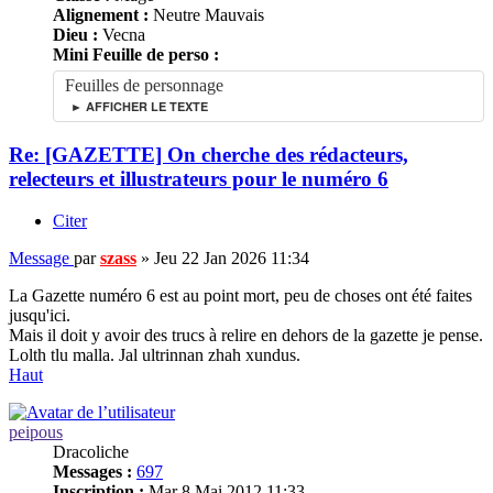
Alignement :
Neutre Mauvais
Dieu :
Vecna
Mini Feuille de perso :
Feuilles de personnage
► AFFICHER LE TEXTE
Re: [GAZETTE] On cherche des rédacteurs,
relecteurs et illustrateurs pour le numéro 6
Citer
Message
par
szass
»
Jeu 22 Jan 2026 11:34
La Gazette numéro 6 est au point mort, peu de choses ont été faites
jusqu'ici.
Mais il doit y avoir des trucs à relire en dehors de la gazette je pense.
Lolth tlu malla. Jal ultrinnan zhah xundus.
Haut
peipous
Dracoliche
Messages :
697
Inscription :
Mar 8 Mai 2012 11:33