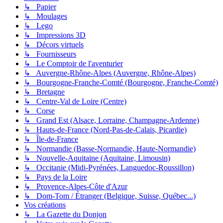
↳ Papier
↳ Moulages
↳ Lego
↳ Impressions 3D
↳ Décors virtuels
↳ Fournisseurs
↳ Le Comptoir de l'aventurier
↳ Auvergne-Rhône-Alpes (Auvergne, Rhône-Alpes)
↳ Bourgogne-Franche-Comté (Bourgogne, Franche-Comté)
↳ Bretagne
↳ Centre-Val de Loire (Centre)
↳ Corse
↳ Grand Est (Alsace, Lorraine, Champagne-Ardenne)
↳ Hauts-de-France (Nord-Pas-de-Calais, Picardie)
↳ Île-de-France
↳ Normandie (Basse-Normandie, Haute-Normandie)
↳ Nouvelle-Aquitaine (Aquitaine, Limousin)
↳ Occitanie (Midi-Pyrénées, Languedoc-Roussillon)
↳ Pays de la Loire
↳ Provence-Alpes-Côte d'Azur
↳ Dom-Tom / Étranger (Belgique, Suisse, Québec...)
Vos créations
↳ La Gazette du Donjon