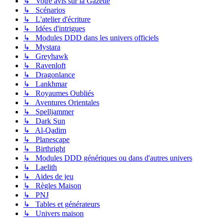
↳ Votre avis sur la Gazette
↳ Scénarios
↳ L'atelier d'écriture
↳ Idées d'intrigues
↳ Modules DDD dans les univers officiels
↳ Mystara
↳ Greyhawk
↳ Ravenloft
↳ Dragonlance
↳ Lankhmar
↳ Royaumes Oubliés
↳ Aventures Orientales
↳ Spelljammer
↳ Dark Sun
↳ Al-Qadim
↳ Planescape
↳ Birthright
↳ Modules DDD génériques ou dans d'autres univers
↳ Laelith
↳ Aides de jeu
↳ Règles Maison
↳ PNJ
↳ Tables et générateurs
↳ Univers maison