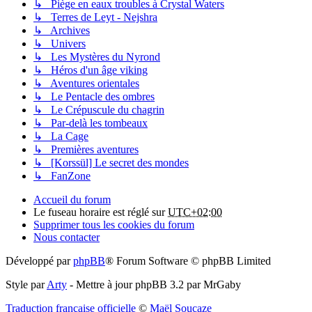
↳ Piège en eaux troubles à Crystal Waters
↳ Terres de Leyt - Nejshra
↳ Archives
↳ Univers
↳ Les Mystères du Nyrond
↳ Héros d'un âge viking
↳ Aventures orientales
↳ Le Pentacle des ombres
↳ Le Crépuscule du chagrin
↳ Par-delà les tombeaux
↳ La Cage
↳ Premières aventures
↳ [Korssül] Le secret des mondes
↳ FanZone
Accueil du forum
Le fuseau horaire est réglé sur
UTC+02:00
Supprimer tous les cookies du forum
Nous contacter
Développé par
phpBB
® Forum Software © phpBB Limited
Style par
Arty
- Mettre à jour phpBB 3.2 par MrGaby
Traduction française officielle
©
Maël Soucaze