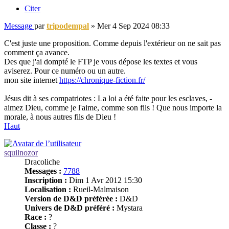
Citer
Message
par
tripodempal
»
Mer 4 Sep 2024 08:33
C'est juste une proposition. Comme depuis l'extérieur on ne sait pas
comment ça avance.
Des que j'ai dompté le FTP je vous dépose les textes et vous
aviserez. Pour ce numéro ou un autre.
mon site internet
https://chronique-fiction.fr/
Jésus dit à ses compatriotes : La loi a été faite pour les esclaves, -
aimez Dieu, comme je l'aime, comme son fils ! Que nous importe la
morale, à nous autres fils de Dieu !
Haut
squilnozor
Dracoliche
Messages :
7788
Inscription :
Dim 1 Avr 2012 15:30
Localisation :
Rueil-Malmaison
Version de D&D préférée :
D&D
Univers de D&D préféré :
Mystara
Race :
?
Classe :
?