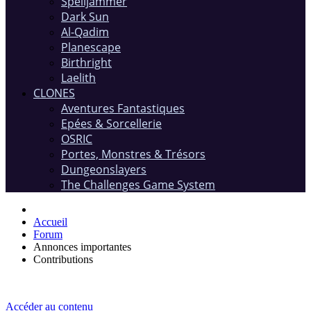
Spelljammer
Dark Sun
Al-Qadim
Planescape
Birthright
Laelith
CLONES
Aventures Fantastiques
Epées & Sorcellerie
OSRIC
Portes, Monstres & Trésors
Dungeonslayers
The Challenges Game System
Accueil
Forum
Annonces importantes
Contributions
Accéder au contenu