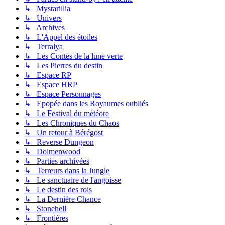
↳ Mystarillia
↳ Univers
↳ Archives
↳ L'Appel des étoiles
↳ Terralya
↳ Les Contes de la lune verte
↳ Les Pierres du destin
↳ Espace RP
↳ Espace HRP
↳ Espace Personnages
↳ Epopée dans les Royaumes oubliés
↳ Le Festival du météore
↳ Les Chroniques du Chaos
↳ Un retour à Bérégost
↳ Reverse Dungeon
↳ Dolmenwood
↳ Parties archivées
↳ Terreurs dans la Jungle
↳ Le sanctuaire de l'angoisse
↳ Le destin des rois
↳ La Dernière Chance
↳ Stonehell
↳ Frontières