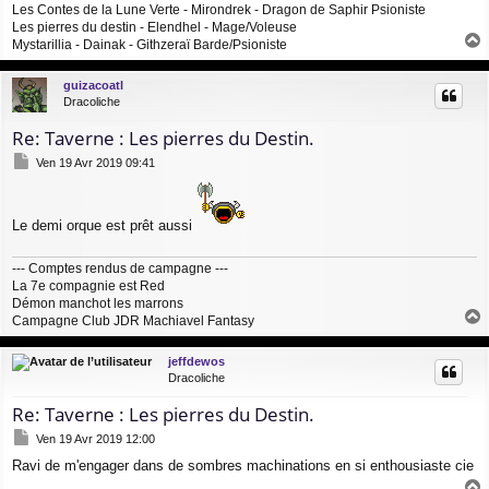
Les Contes de la Lune Verte - Mirondrek - Dragon de Saphir Psioniste
Les pierres du destin - Elendhel - Mage/Voleuse
Mystarillia - Dainak - Githzeraï Barde/Psioniste
a
u
guizacoatl
t
Dracoliche
Re: Taverne : Les pierres du Destin.
M
Ven 19 Avr 2019 09:41
e
s
s
Le demi orque est prêt aussi
a
g
e
--- Comptes rendus de campagne ---
La 7e compagnie est Red
Démon manchot les marrons
Campagne Club JDR Machiavel Fantasy
a
u
jeffdewos
t
Dracoliche
Re: Taverne : Les pierres du Destin.
M
Ven 19 Avr 2019 12:00
e
Ravi de m'engager dans de sombres machinations en si enthousiaste cie
s
s