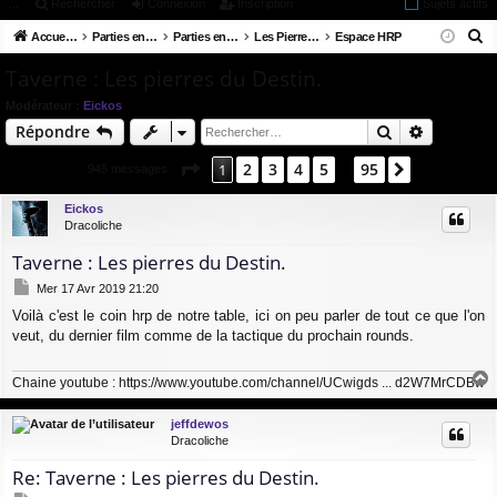
ac
...
or
Rechercher
Connexion
Inscription
Sujets actifs
on
ns
R
co
Accueil du forum
u
Parties en ligne
Parties en stand-by / en attente
Les Pierres du destin
Espace HRP
ne
cri
e
ur
m
xi
pti
Taverne : Les pierres du Destin.
c
ci
s
on
on
Modérateur :
Eickos
h
Rechercher
Recherch
Répondre
e
s
r
Page
1
sur
95
2
3
4
5
95
1
Suivant
945 messages
…
c
h
Eickos
Dracoliche
e
r
Taverne : Les pierres du Destin.
M
Mer 17 Avr 2019 21:20
e
Voilà c'est le coin hrp de notre table, ici on peu parler de tout ce que l'on
s
veut, du dernier film comme de la tactique du prochain rounds.
s
a
g
Chaine youtube :
https://www.youtube.com/channel/UCwigds ... d2W7MrCDBw
e
a
u
jeffdewos
t
Dracoliche
Re: Taverne : Les pierres du Destin.