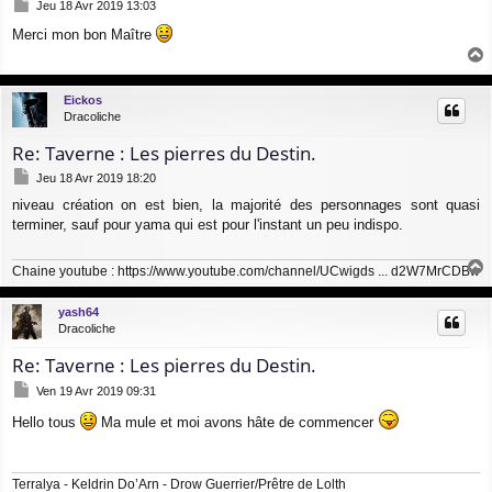
M
Jeu 18 Avr 2019 13:03
e
Merci mon bon Maître
s
s
a
a
g
u
Eickos
e
t
Dracoliche
Re: Taverne : Les pierres du Destin.
M
Jeu 18 Avr 2019 18:20
e
niveau création on est bien, la majorité des personnages sont quasi
s
terminer, sauf pour yama qui est pour l'instant un peu indispo.
s
a
g
Chaine youtube :
https://www.youtube.com/channel/UCwigds ... d2W7MrCDBw
e
a
u
yash64
t
Dracoliche
Re: Taverne : Les pierres du Destin.
M
Ven 19 Avr 2019 09:31
e
s
Hello tous
Ma mule et moi avons hâte de commencer
s
a
g
Terralya - Keldrin Do’Arn - Drow Guerrier/Prêtre de Lolth
e