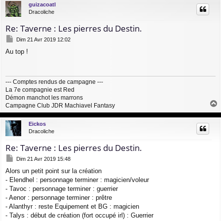
guizacoatl
t
Dracoliche
Re: Taverne : Les pierres du Destin.
M
Dim 21 Avr 2019 12:02
e
Au top !
s
s
a
g
--- Comptes rendus de campagne ---
e
La 7e compagnie est Red
Démon manchot les marrons
Campagne Club JDR Machiavel Fantasy
a
u
Eickos
t
Dracoliche
Re: Taverne : Les pierres du Destin.
M
Dim 21 Avr 2019 15:48
e
Alors un petit point sur la création
s
- Elendhel : personnage terminer : magicien/voleur
s
a
- Tavoc : personnage terminer : guerrier
g
- Aenor : personnage terminer : prêtre
e
- Alanthyr : reste Equipement et BG : magicien
- Talys : début de création (fort occupé irl) : Guerrier