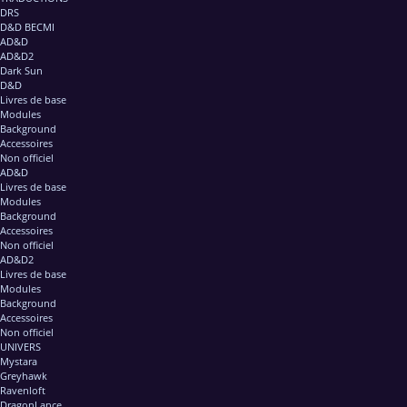
DRS
D&D BECMI
AD&D
AD&D2
Dark Sun
D&D
Livres de base
Modules
Background
Accessoires
Non officiel
AD&D
Livres de base
Modules
Background
Accessoires
Non officiel
AD&D2
Livres de base
Modules
Background
Accessoires
Non officiel
UNIVERS
Mystara
Greyhawk
Ravenloft
DragonLance