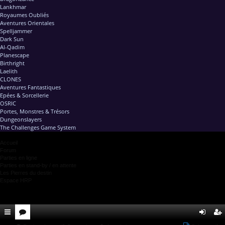
Lankhmar
Royaumes Oubliés
Aventures Orientales
Spelljammer
Dark Sun
Al-Qadim
Planescape
Birthright
Laelith
CLONES
Aventures Fantastiques
Epées & Sorcellerie
OSRIC
Portes, Monstres & Trésors
Dungeonslayers
The Challenges Game System
Accueil
Forum
Parties en ligne
Parties en stand-by / en attente
Les Pierres du destin
Espace HRP