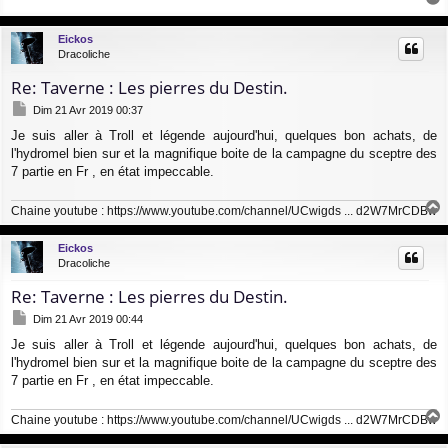
a
a
g
u
Eickos
e
t
Dracoliche
Re: Taverne : Les pierres du Destin.
M
Dim 21 Avr 2019 00:37
e
Je suis aller à Troll et légende aujourd'hui, quelques bon achats, de
s
l'hydromel bien sur et la magnifique boite de la campagne du sceptre des
s
a
7 partie en Fr , en état impeccable.
g
e
Chaine youtube :
https://www.youtube.com/channel/UCwigds ... d2W7MrCDBw
a
u
Eickos
t
Dracoliche
Re: Taverne : Les pierres du Destin.
M
Dim 21 Avr 2019 00:44
e
Je suis aller à Troll et légende aujourd'hui, quelques bon achats, de
s
l'hydromel bien sur et la magnifique boite de la campagne du sceptre des
s
a
7 partie en Fr , en état impeccable.
g
e
Chaine youtube :
https://www.youtube.com/channel/UCwigds ... d2W7MrCDBw
a
u