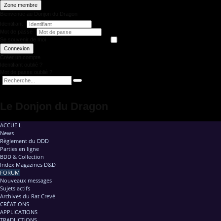
Zone membre
Bienvenue au Donjon du Dragon
Identifiant
Mot de passe
Se souvenir de moi
Connexion
Créer un compte
Identifiant oublié ?
Mot de passe oublié ?
Le Donjon du Dragon
ACCUEIL
News
Règlement du DDD
Parties en ligne
BDD & Collection
Index Magazines D&D
FORUM
Nouveaux messages
Sujets actifs
Archives du Rat Crevé
CRÉATIONS
APPLICATIONS
TRADUCTIONS