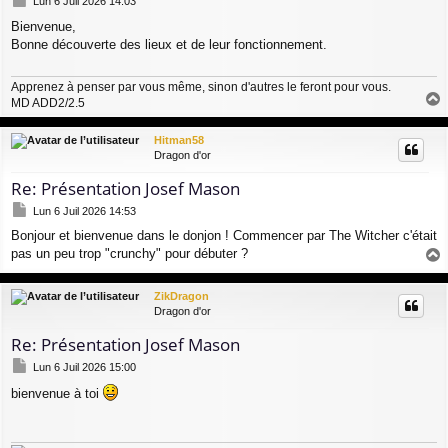
Lun 6 Juil 2026 14:03
e
Bienvenue,
s
Bonne découverte des lieux et de leur fonctionnement.
s
a
g
Apprenez à penser par vous même, sinon d'autres le feront pour vous.
e
MD ADD2/2.5
a
u
Hitman58
t
Dragon d'or
Re: Présentation Josef Mason
M
Lun 6 Juil 2026 14:53
e
Bonjour et bienvenue dans le donjon ! Commencer par The Witcher c'était
s
pas un peu trop "crunchy" pour débuter ?
s
a
a
g
u
ZikDragon
e
t
Dragon d'or
Re: Présentation Josef Mason
M
Lun 6 Juil 2026 15:00
e
bienvenue à toi
s
s
a
g