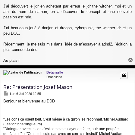
e
J'ai découvert le jdr en achetant par erreur le jdr the witcher, moi et un
ami du nom de nathan, on a découvert le concept et une nouvelle
passion est née.
J'ai beaucoup joué à donjon et dragon, cyberpunk, the witcher jdr et un
peu DCC.
Récemment, je me suis mis dans l'idée de m'essayer à adnd2, l'édition la
plus connue de dnd.
Au plaisir
a
u
Betanaelle
t
Dracoliche
Re: Présentation Josef Mason
M
Lun 6 Juil 2026 12:55
e
Bonjour et bienvenue au DDD
s
s
a
g
"Les cons ça osent tout. C'est même à ça qu'on les reconnait."Michel Audiard
e
(Les tontons flingueurs)
"Dialoguer avec un con c'est comme essayer de faire jouir une poupée
gonflable. " et "On ne discute pas avec un con, ça l'instruit" Michel Audiard