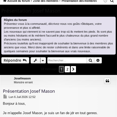
R
co
Accueil du forum
u
Zone des membres
Présentation des membres
ne
cri
e
ur
m
xi
pti
Présentation Josef Mason
c
ci
s
on
on
h
Règles du forum
e
Présentez-vous à la communauté, décrivez-nous vos goûts rôlistiques, votre
s
provenance et plus si affinité.
r
Les nouveaux qui viennent ici ne savent pas trop où ils mettent les pieds. Ils sont plus
c
ou moins hésitants et ils méritent l'accueil le plus chaleureux du plus grand nombre
d'anciens (ou moins anciens).
h
Précisons toutefois qu'il est inapproprié de souhaiter la bienvenue à des membres plus
e
anciens que vous. Merci donc de rester cohérents et dans une limite raisonnable de
quelques semaines pour souhaiter la bienvenue aux vrais nouveaux.
r
Rechercher
Recherch
Répondre
2
1
Suivant
12 messages
Josefmason
Monstre errant
Présentation Josef Mason
M
Lun 6 Juil 2026 12:52
e
Bonjour à tous,
s
s
a
Je m'appelle Josef Mason, je suis un fan de jdr en tout genres.
g