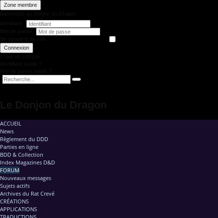
Zone membre
Bienvenue au Donjon du Dragon
Identifiant
Mot de passe
Se souvenir de moi
Connexion
Créer un compte
Identifiant oublié ?
Mot de passe oublié ?
Le Donjon du Dragon
ACCUEIL
News
Règlement du DDD
Parties en ligne
BDD & Collection
Index Magazines D&D
FORUM
Nouveaux messages
Sujets actifs
Archives du Rat Crevé
CRÉATIONS
APPLICATIONS
TRADUCTIONS