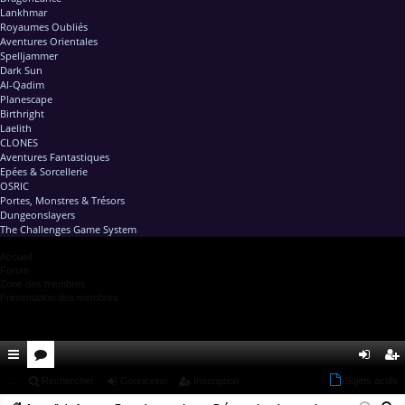
Lankhmar
Royaumes Oubliés
Aventures Orientales
Spelljammer
Dark Sun
Al-Qadim
Planescape
Birthright
Laelith
CLONES
Aventures Fantastiques
Epées & Sorcellerie
OSRIC
Portes, Monstres & Trésors
Dungeonslayers
The Challenges Game System
Accueil
Forum
Zone des membres
Présentation des membres
ac
...
or
Rechercher
Connexion
Inscription
Sujets actifs
on
ns