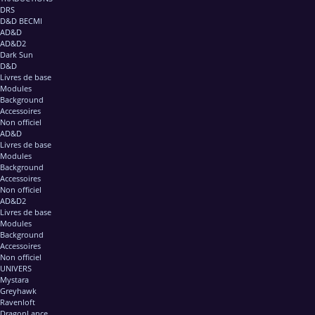
DRS
D&D BECMI
AD&D
AD&D2
Dark Sun
D&D
Livres de base
Modules
Background
Accessoires
Non officiel
AD&D
Livres de base
Modules
Background
Accessoires
Non officiel
AD&D2
Livres de base
Modules
Background
Accessoires
Non officiel
UNIVERS
Mystara
Greyhawk
Ravenloft
DragonLance