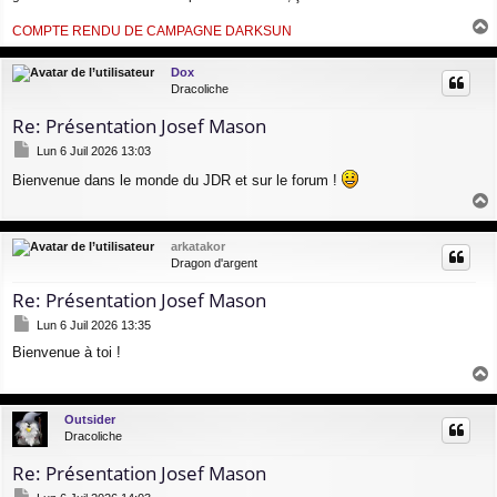
COMPTE RENDU DE CAMPAGNE DARKSUN
a
u
Dox
t
Dracoliche
Re: Présentation Josef Mason
M
Lun 6 Juil 2026 13:03
e
Bienvenue dans le monde du JDR et sur le forum !
s
s
a
a
g
u
arkatakor
e
t
Dragon d'argent
Re: Présentation Josef Mason
M
Lun 6 Juil 2026 13:35
e
Bienvenue à toi !
s
s
a
a
g
u
Outsider
e
t
Dracoliche
Re: Présentation Josef Mason
M