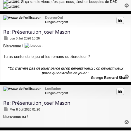
Si ça sent le vieux, c'est pas nous, c'est les bouquins de D&D
e
a
u
DocteurQui
t
Dragon d'argent
Re: Présentation Josef Mason
M
Lun 6 Juil 2026 16:26
e
Bienvenue !
s
s
a
Tu as confondu le jeu et les romans du Sorceleur ?
g
e
"On n'arrête pas de jouer parce qu'on devient vieux ; on devient vieux
parce qu'on arrête de jouer."
George Bernard Shaw
a
u
Lucifudge
t
Dragon d'argent
Re: Présentation Josef Mason
M
Mer 8 Juil 2026 01:20
e
Bienvenue ici !
s
s
a
a
g