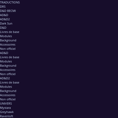
TRADUCTIONS
DRS
D&D BECMI
AD&D
AD&D2
Dark Sun
D&D
Livres de base
Modules
Background
Accessoires
Non officiel
AD&D
Livres de base
Modules
Background
Accessoires
Non officiel
AD&D2
Livres de base
Modules
Background
Accessoires
Non officiel
UNIVERS
Mystara
Greyhawk
Ravenloft