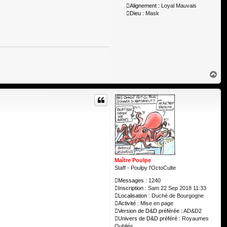
Alignement :
Loyal Mauvais
Dieu :
Mask
H
a
u
t
Maître Poulpe
Staff - Poulpy l'OctoCulte
Messages :
1240
Inscription :
Sam 22 Sep 2018 11:33
Localisation :
Duché de Bourgogne
Activité :
Mise en page
Version de D&D préférée :
AD&D2
Univers de D&D préféré :
Royaumes
Oubliés