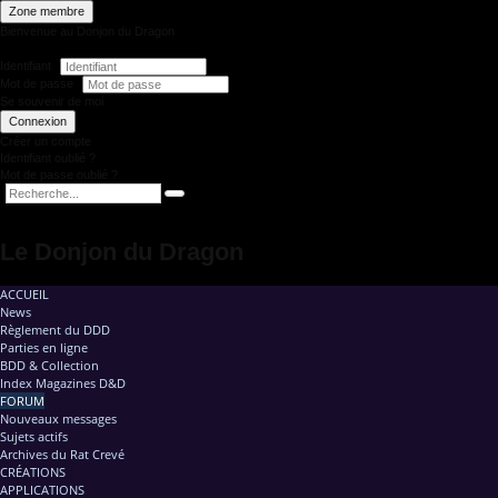
Zone membre
Bienvenue au Donjon du Dragon
Identifiant
Mot de passe
Se souvenir de moi
Connexion
Créer un compte
Identifiant oublié ?
Mot de passe oublié ?
Le Donjon du Dragon
ACCUEIL
News
Règlement du DDD
Parties en ligne
BDD & Collection
Index Magazines D&D
FORUM
Nouveaux messages
Sujets actifs
Archives du Rat Crevé
CRÉATIONS
APPLICATIONS