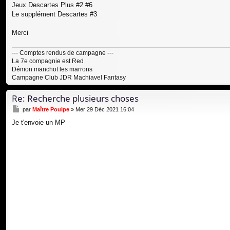
Jeux Descartes Plus #2 #6
Le supplément Descartes #3
Merci
--- Comptes rendus de campagne ---
La 7e compagnie est Red
Démon manchot les marrons
Campagne Club JDR Machiavel Fantasy
Re: Recherche plusieurs choses
M
par
Maître Poulpe
»
Mer 29 Déc 2021 16:04
e
Je t'envoie un MP
s
s
a
g
e