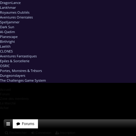
DragonLance
Lankhmar
Royaumes Oubliés
Aventures Orientales
Spelljammer
Dark Sun
Al-Qadim
Planescape
Birthright
Laelith
CLONES
Aventures Fantastiques
Epées & Sorcellerie
OSRIC
Portes, Monstres & Trésors
Dungeonslayers
The Challenges Game System
Accueil
Forum
Zone des membres
Le Marché
Achat
Forums
ac
Rechercher
Connexion
Inscription