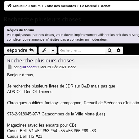
co
Accueil du forum
Zone des membres
Le Marché
Achat
ur
Recherche plusieurs choses
ci
Règles du forum
s
Vous qui passez par ces étales, vous devez impérativement afficher les prix des ouvra
compléter votre annonce, n'hésitez pas à contacter un modérateur.
Rechercher
Recherc
Répondre
Recherche plusieurs choses
M
par
guizacoatl
»
Mer 29 Déc 2021 15:22
e
Bonjour à tous,
s
s
a
Je recherche plusieurs livres de JDR sur D&D mais pas que :
g
AD&D2 : Den Of Thieves
e
Chroniques oubliées fantasy: compagnon, Recueil de Scénarios d'Initiati
978-2-918045-97-7 Catacombes de la Ville Morte (Les)
Magazines (avec les encarts pour CB)
Casus Belli V1 #52 #53 #54 #55 #56 #66 #69 #83
Casus Belli HS #23