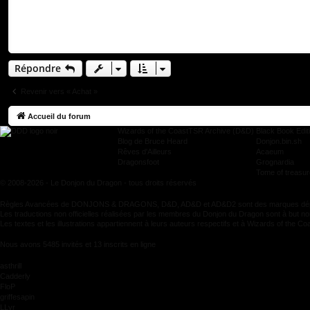
Répondre
Revenir vers « Achat »
Accueil du forum
Wizards of the Coast
TSR Archive (D&D)
Black Book Edit
Blog de Bruce Heard
Donjon.bin.sh
Rêves d'Ailleurs
Acaeum
Dragonsfoot
Grognardia
Tome of treasu
© 2008-2026 - Le Donjon du Dragon - tous droits réservés
Règles Avancées de DONJONS & DRAGONS, D&D, AD&D et AD&D2 sont des marques déposé
Les traductions non officielles réalisées par les membres du Donjon du Dragon sont à but no
Les textes et les illustrations appartiennent à leurs auteurs respectifs et à Wizards of the C
Nous avons 5485 invités et 13 inscrits en ligne
asthrill
Cadderly
FloP
griffesapin
LLyr