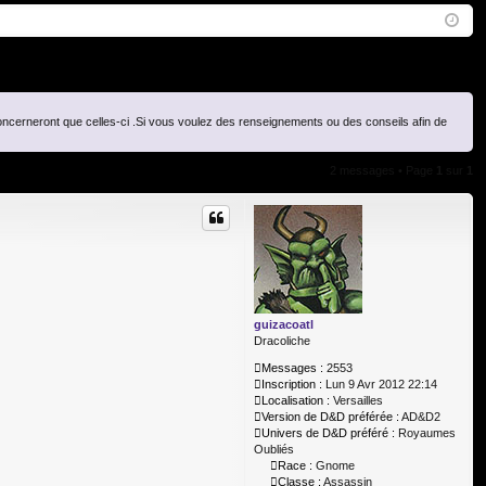
Q
ne
cri
xi
pti
on
on
ncerneront que celles-ci .Si vous voulez des renseignements ou des conseils afin de
2 messages • Page
1
sur
1
guizacoatl
Dracoliche
Messages :
2553
Inscription :
Lun 9 Avr 2012 22:14
Localisation :
Versailles
Version de D&D préférée :
AD&D2
Univers de D&D préféré :
Royaumes
Oubliés
Race :
Gnome
Classe :
Assassin