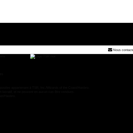
Nous contact
ions
res
es appartenant à TSR, Inc./Wizards of the Coast/Hasbro.
n lucratif, et ne peuvent en aucun cas être vendues.
oast/Hasbro.