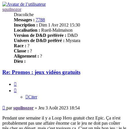
squilnozor
Dracoliche
Messages :
7788
Inscription :
Dim 1 Avr 2012 15:30
Localisation :
Rueil-Malmaison
Version de D&D préférée :
D&D
Univers de D&D préféré :
Mystara
Race :
?
Classe :
?
Alignement :
?
Dieu :
Re: Promos : jeux vidéos gratuits
Citer
Citer
Message
par
squilnozor
»
Jeu 3 Août 2023 18:54
Pendant une semaine il y a Loop Hero gratuit chez Epic. Ça n'est
probablement pas une affaire énorme car le jeu ne doit pas coûter
très cher au départ, mais c'est toujours ça. C'est un très bon jeu ; je le