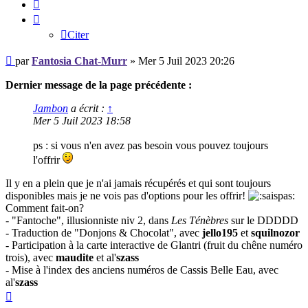
Citer
Citer
Message
par
Fantosia Chat-Murr
»
Mer 5 Juil 2023 20:26
Dernier message de la page précédente :
Jambon
a écrit :
↑
Mer 5 Juil 2023 18:58
ps : si vous n'en avez pas besoin vous pouvez toujours
l'offrir
Il y en a plein que je n'ai jamais récupérés et qui sont toujours
disponibles mais je ne vois pas d'options pour les offrir!
Comment fait-on?
- "Fantoche", illusionniste niv 2, dans
Les Ténèbres
sur le DDDDD
- Traduction de "Donjons & Chocolat", avec
jello195
et
squilnozor
- Participation à la carte interactive de Glantri (fruit du chêne numéro
trois), avec
maudite
et al'
szass
- Mise à l'index des anciens numéros de Cassis Belle Eau, avec
al'
szass
Haut