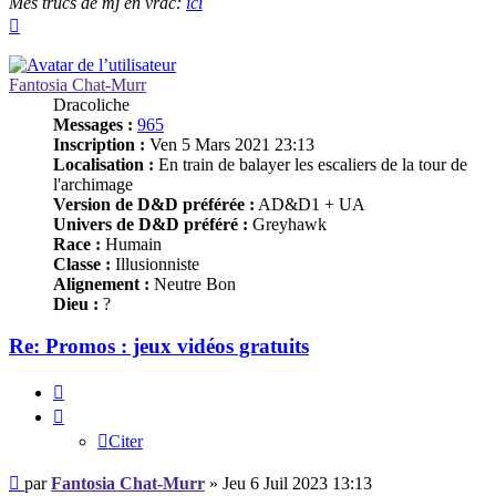
Mes trucs de mj en vrac:
ici
Haut
Fantosia Chat-Murr
Dracoliche
Messages :
965
Inscription :
Ven 5 Mars 2021 23:13
Localisation :
En train de balayer les escaliers de la tour de
l'archimage
Version de D&D préférée :
AD&D1 + UA
Univers de D&D préféré :
Greyhawk
Race :
Humain
Classe :
Illusionniste
Alignement :
Neutre Bon
Dieu :
?
Re: Promos : jeux vidéos gratuits
Citer
Citer
Message
par
Fantosia Chat-Murr
»
Jeu 6 Juil 2023 13:13