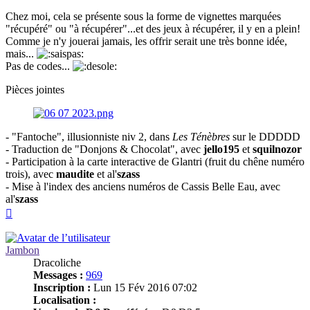
Chez moi, cela se présente sous la forme de vignettes marquées
"récupéré" ou "à récupérer"...et des jeux à récupérer, il y en a plein!
Comme je n'y jouerai jamais, les offrir serait une très bonne idée,
mais...
Pas de codes...
Pièces jointes
- "Fantoche", illusionniste niv 2, dans
Les Ténèbres
sur le DDDDD
- Traduction de "Donjons & Chocolat", avec
jello195
et
squilnozor
- Participation à la carte interactive de Glantri (fruit du chêne numéro
trois), avec
maudite
et al'
szass
- Mise à l'index des anciens numéros de Cassis Belle Eau, avec
al'
szass
Haut
Jambon
Dracoliche
Messages :
969
Inscription :
Lun 15 Fév 2016 07:02
Localisation :