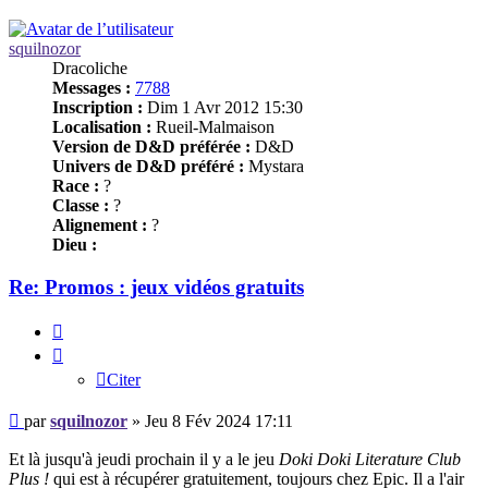
squilnozor
Dracoliche
Messages :
7788
Inscription :
Dim 1 Avr 2012 15:30
Localisation :
Rueil-Malmaison
Version de D&D préférée :
D&D
Univers de D&D préféré :
Mystara
Race :
?
Classe :
?
Alignement :
?
Dieu :
Re: Promos : jeux vidéos gratuits
Citer
Citer
Message
par
squilnozor
»
Jeu 8 Fév 2024 17:11
Et là jusqu'à jeudi prochain il y a le jeu
Doki Doki Literature Club
Plus !
qui est à récupérer gratuitement, toujours chez Epic. Il a l'air