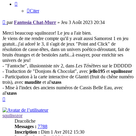
Citer
Message
par
Fantosia Chat-Murr
»
Jeu 3 Août 2023 20:34
Merci beaucoup squilnozor! Le jeu a l'air bien.
Je viens de me rendre compte qu'il y avait aussi Samorost 1 en jeu
gratuit...j'ai adoré le 3, il s'agit de jeux "Point and Click" de
résolution de casse-têtes, dans un univers poético-déroutant, fait de
bruits étranges et de bestioles zarbi...à essayer, pour enrichir ses
univers de jeu!
- "Fantoche", illusionniste niv 2, dans
Les Ténèbres
sur le DDDDD
- Traduction de "Donjons & Chocolat", avec
jello195
et
squilnozor
- Participation à la carte interactive de Glantri (fruit du chêne numéro
trois), avec
maudite
et al'
szass
- Mise à l'index des anciens numéros de Cassis Belle Eau, avec
al'
szass
Haut
squilnozor
Dracoliche
Messages :
7788
Inscription :
Dim 1 Avr 2012 15:30