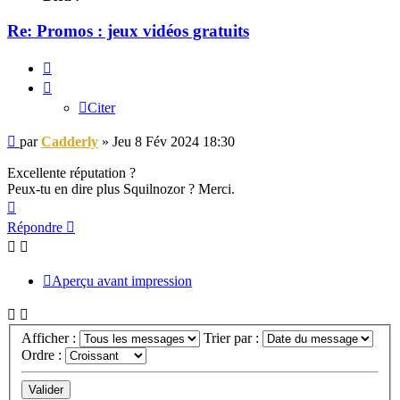
Re: Promos : jeux vidéos gratuits
Citer
Citer
Message
par
Cadderly
»
Jeu 8 Fév 2024 18:30
Excellente réputation ?
Peux-tu en dire plus Squilnozor ? Merci.
Haut
Répondre
Aperçu avant impression
Afficher :
Trier par :
Ordre :