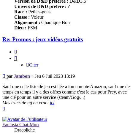
Version de D&D préférée :
D&D3.5
Univers de D&D préféré :
?
Race :
Petites-gens
Classe :
Voleur
Alignement :
Chaotique Bon
Dieu :
FSM
Re: Promos : jeux vidéos gratuits
Citer
Citer
Message
par
Jambon
»
Jeu 6 Juil 2023 13:19
Sauf que cette liste de jeu est liée a ton compte Amazon, sauf que de
temps en temps il y a des offres comme c'est le cas pour Prey, avec
une clé pour un autre service (steam/Gog/...)
Mes trucs de mj en vrac:
ici
Haut
Fantosia Chat-Murr
Dracoliche