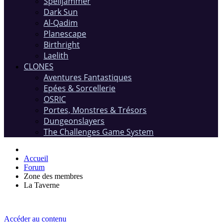
Spelljammer
Dark Sun
Al-Qadim
Planescape
Birthright
Laelith
CLONES
Aventures Fantastiques
Epées & Sorcellerie
OSRIC
Portes, Monstres & Trésors
Dungeonslayers
The Challenges Game System
Accueil
Forum
Zone des membres
La Taverne
Accéder au contenu