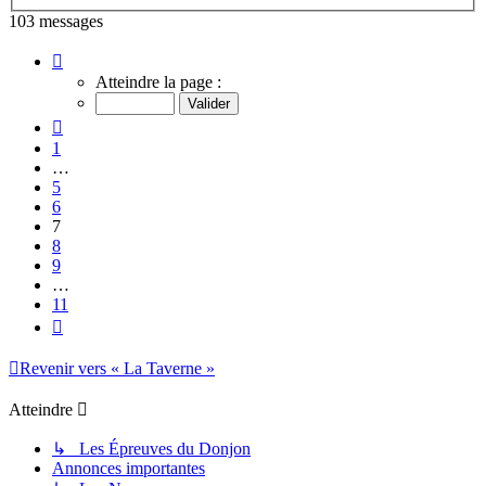
103 messages
Page
7
Atteindre la page :
sur
11
Précédent
1
…
5
6
7
8
9
…
11
Suivant
Revenir vers « La Taverne »
Atteindre
↳ Les Épreuves du Donjon
Annonces importantes