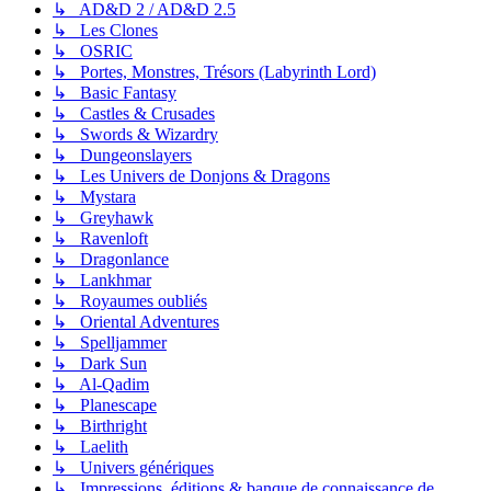
↳ AD&D 2 / AD&D 2.5
↳ Les Clones
↳ OSRIC
↳ Portes, Monstres, Trésors (Labyrinth Lord)
↳ Basic Fantasy
↳ Castles & Crusades
↳ Swords & Wizardry
↳ Dungeonslayers
↳ Les Univers de Donjons & Dragons
↳ Mystara
↳ Greyhawk
↳ Ravenloft
↳ Dragonlance
↳ Lankhmar
↳ Royaumes oubliés
↳ Oriental Adventures
↳ Spelljammer
↳ Dark Sun
↳ Al-Qadim
↳ Planescape
↳ Birthright
↳ Laelith
↳ Univers génériques
↳ Impressions, éditions & banque de connaissance de