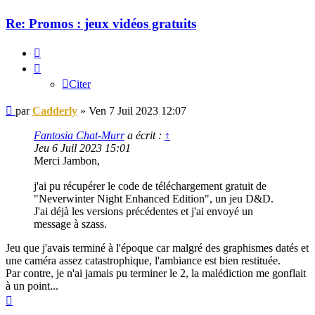
Re: Promos : jeux vidéos gratuits
Citer
Citer
Message
par
Cadderly
»
Ven 7 Juil 2023 12:07
Fantosia Chat-Murr
a écrit :
↑
Jeu 6 Juil 2023 15:01
Merci Jambon,
j'ai pu récupérer le code de téléchargement gratuit de
"Neverwinter Night Enhanced Edition", un jeu D&D.
J'ai déjà les versions précédentes et j'ai envoyé un
message à szass.
Jeu que j'avais terminé à l'époque car malgré des graphismes datés et
une caméra assez catastrophique, l'ambiance est bien restituée.
Par contre, je n'ai jamais pu terminer le 2, la malédiction me gonflait
à un point...
Haut