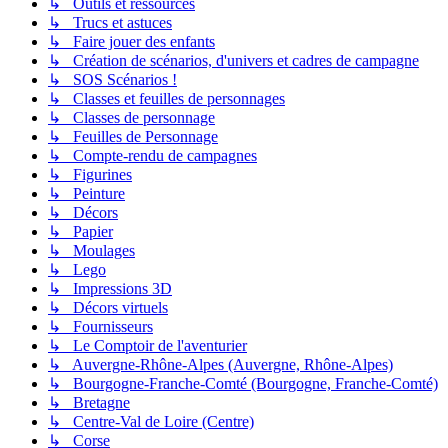
↳ Outils et ressources
↳ Trucs et astuces
↳ Faire jouer des enfants
↳ Création de scénarios, d'univers et cadres de campagne
↳ SOS Scénarios !
↳ Classes et feuilles de personnages
↳ Classes de personnage
↳ Feuilles de Personnage
↳ Compte-rendu de campagnes
↳ Figurines
↳ Peinture
↳ Décors
↳ Papier
↳ Moulages
↳ Lego
↳ Impressions 3D
↳ Décors virtuels
↳ Fournisseurs
↳ Le Comptoir de l'aventurier
↳ Auvergne-Rhône-Alpes (Auvergne, Rhône-Alpes)
↳ Bourgogne-Franche-Comté (Bourgogne, Franche-Comté)
↳ Bretagne
↳ Centre-Val de Loire (Centre)
↳ Corse