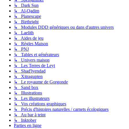
↳ Dark Sun
↳ Al-Qadim
↳ Planescape
↳ Birthright
↳ Modules DDD génériques ou dans d'autres univers
↳ Laelith
↳ Aides de jeu
↳ Règles Maison
↳ PNJ
↳ Tables et générateurs
↳ Univers maison
↳ Les Terres de Leyt
↳ Shad'lyendad
↳ Xitragupten
↳ Le royaume de Gorgonde
↳ Sand box
↳ Illustrations
↳ Les illustrateurs
↳ Vos créations graphiques
↳ Précis d'histoires naturelles / carnets écologiques
↳ Au bar à teint
↳ Inktober
Parties en ligne