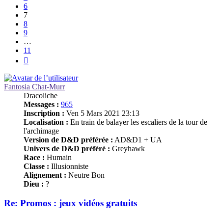
6
7
8
9
…
11
Suivant
Fantosia Chat-Murr
Dracoliche
Messages :
965
Inscription :
Ven 5 Mars 2021 23:13
Localisation :
En train de balayer les escaliers de la tour de
l'archimage
Version de D&D préférée :
AD&D1 + UA
Univers de D&D préféré :
Greyhawk
Race :
Humain
Classe :
Illusionniste
Alignement :
Neutre Bon
Dieu :
?
Re: Promos : jeux vidéos gratuits