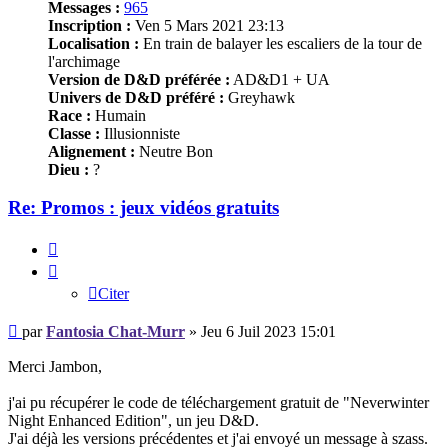
Messages :
965
Inscription :
Ven 5 Mars 2021 23:13
Localisation :
En train de balayer les escaliers de la tour de
l'archimage
Version de D&D préférée :
AD&D1 + UA
Univers de D&D préféré :
Greyhawk
Race :
Humain
Classe :
Illusionniste
Alignement :
Neutre Bon
Dieu :
?
Re: Promos : jeux vidéos gratuits
Citer
Citer
Message
par
Fantosia Chat-Murr
»
Jeu 6 Juil 2023 15:01
Merci Jambon,
j'ai pu récupérer le code de téléchargement gratuit de "Neverwinter
Night Enhanced Edition", un jeu D&D.
J'ai déjà les versions précédentes et j'ai envoyé un message à szass.