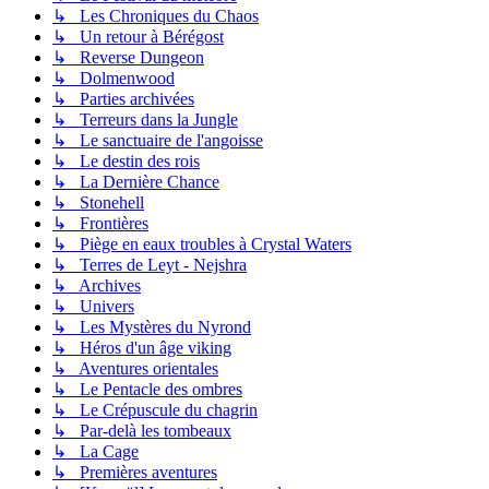
↳ Les Chroniques du Chaos
↳ Un retour à Bérégost
↳ Reverse Dungeon
↳ Dolmenwood
↳ Parties archivées
↳ Terreurs dans la Jungle
↳ Le sanctuaire de l'angoisse
↳ Le destin des rois
↳ La Dernière Chance
↳ Stonehell
↳ Frontières
↳ Piège en eaux troubles à Crystal Waters
↳ Terres de Leyt - Nejshra
↳ Archives
↳ Univers
↳ Les Mystères du Nyrond
↳ Héros d'un âge viking
↳ Aventures orientales
↳ Le Pentacle des ombres
↳ Le Crépuscule du chagrin
↳ Par-delà les tombeaux
↳ La Cage
↳ Premières aventures