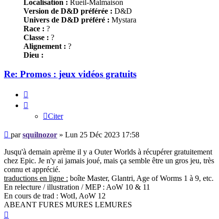
Localisation :
Rueil-Malmaison
Version de D&D préférée :
D&D
Univers de D&D préféré :
Mystara
Race :
?
Classe :
?
Alignement :
?
Dieu :
Re: Promos : jeux vidéos gratuits
Citer
Citer
Message
par
squilnozor
»
Lun 25 Déc 2023 17:58
Jusqu'à demain aprème il y a Outer Worlds à récupérer gratuitement
chez Epic. Je n'y ai jamais joué, mais ça semble être un gros jeu, très
connu et apprécié.
traductions en ligne :
boîte Master, Glantri, Age of Worms 1 à 9, etc.
En relecture / illustration / MEP : AoW 10 & 11
En cours de trad : WotI, AoW 12
ABEANT FURES MURES LEMURES
Haut