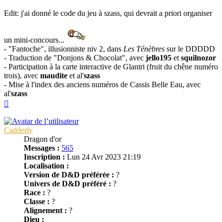
Edit: j'ai donné le code du jeu à szass, qui devrait a priori organiser
un mini-concours...
- "Fantoche", illusionniste niv 2, dans
Les Ténèbres
sur le DDDDD
- Traduction de "Donjons & Chocolat", avec
jello195
et
squilnozor
- Participation à la carte interactive de Glantri (fruit du chêne numéro
trois), avec
maudite
et al'
szass
- Mise à l'index des anciens numéros de Cassis Belle Eau, avec
al'
szass
Haut
Cadderly
Dragon d'or
Messages :
565
Inscription :
Lun 24 Avr 2023 21:19
Localisation :
Version de D&D préférée :
?
Univers de D&D préféré :
?
Race :
?
Classe :
?
Alignement :
?
Dieu :