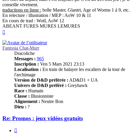
conseille vivement.
traductions en ligne :
boîte Master, Glantri, Age of Worms 1 à 9, etc.
En relecture / illustration / MEP : AoW 10 & 11
En cours de trad : WotI, AoW 12
ABEANT FURES MURES LEMURES
Haut
Fantosia Chat-Murr
Dracoliche
Messages :
965
Inscription :
Ven 5 Mars 2021 23:13
Localisation :
En train de balayer les escaliers de la tour de
l'archimage
Version de D&D préférée :
AD&D1 + UA
Univers de D&D préféré :
Greyhawk
Race :
Humain
Classe :
Illusionniste
Alignement :
Neutre Bon
Dieu :
?
Re: Promos : jeux vidéos gratuits
Citer