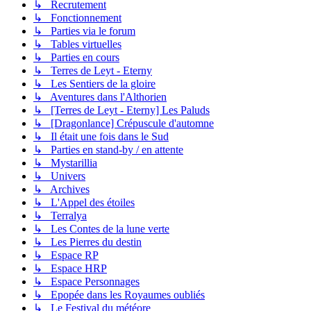
↳ Recrutement
↳ Fonctionnement
↳ Parties via le forum
↳ Tables virtuelles
↳ Parties en cours
↳ Terres de Leyt - Eterny
↳ Les Sentiers de la gloire
↳ Aventures dans l'Althorien
↳ [Terres de Leyt - Eterny] Les Paluds
↳ [Dragonlance] Crépuscule d'automne
↳ Il était une fois dans le Sud
↳ Parties en stand-by / en attente
↳ Mystarillia
↳ Univers
↳ Archives
↳ L'Appel des étoiles
↳ Terralya
↳ Les Contes de la lune verte
↳ Les Pierres du destin
↳ Espace RP
↳ Espace HRP
↳ Espace Personnages
↳ Epopée dans les Royaumes oubliés
↳ Le Festival du météore