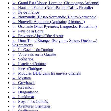
↳ Grand Est (Alsace, Lorraine, Champagne-Ardenne)
↳ Hauts-de-France (Nord-Pas-de-Calais, Picardie)
↳ Île-de-France
↳ Normandie (Basse-Normandie, Haute-Normandie)
↳ Nouvelle-Aquitaine (Aquitaine, Limousin)
↳ Occitanie (Midi-Pyrénées, Languedoc-Roussillon)
↳ Pays de la Loire
↳ Provence-Alpes-Côte d'Azur
↳ Dom-Tom / Étranger (Belgique, Suisse, Québec...)
Vos créations
↳ La Gazette du Donjon
↳ Votre avis sur la Gazette
↳ Scénarios
↳ L'atelier d'écriture
↳ Idées d'intrigues
↳ Modules DDD dans les univers officiels
↳ Mystara
↳ Greyhawk
↳ Ravenloft
↳ Dragonlance
↳ Lankhmar
↳ Royaumes Oubliés
↳ Aventures Orientales
↳ Spelljammer