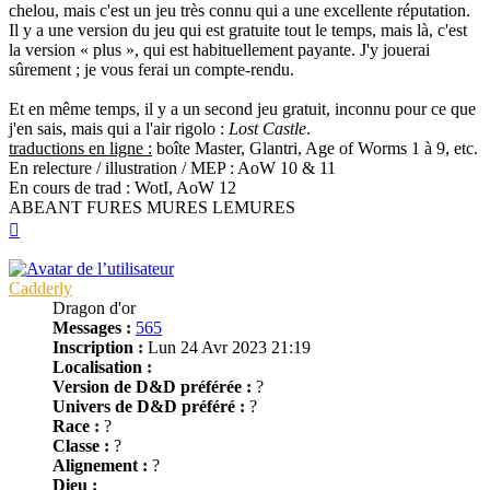
chelou, mais c'est un jeu très connu qui a une excellente réputation.
Il y a une version du jeu qui est gratuite tout le temps, mais là, c'est
la version « plus », qui est habituellement payante. J'y jouerai
sûrement ; je vous ferai un compte-rendu.
Et en même temps, il y a un second jeu gratuit, inconnu pour ce que
j'en sais, mais qui a l'air rigolo :
Lost Castle
.
traductions en ligne :
boîte Master, Glantri, Age of Worms 1 à 9, etc.
En relecture / illustration / MEP : AoW 10 & 11
En cours de trad : WotI, AoW 12
ABEANT FURES MURES LEMURES
Haut
Cadderly
Dragon d'or
Messages :
565
Inscription :
Lun 24 Avr 2023 21:19
Localisation :
Version de D&D préférée :
?
Univers de D&D préféré :
?
Race :
?
Classe :
?
Alignement :
?
Dieu :