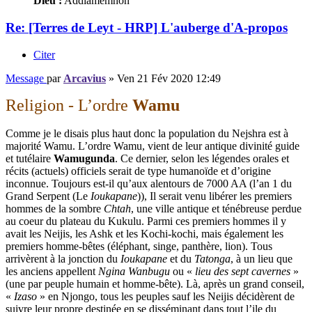
Dieu :
Addiamemnon
Re: [Terres de Leyt - HRP] L'auberge d'A-propos
Citer
Message
par
Arcavius
»
Ven 21 Fév 2020 12:49
Religion - L’ordre
Wamu
Comme je le disais plus haut donc la population du Nejshra est à
majorité Wamu. L’ordre Wamu, vient de leur antique divinité guide
et tutélaire
Wamugunda
. Ce dernier, selon les légendes orales et
récits (actuels) officiels serait de type humanoïde et d’origine
inconnue. Toujours est-il qu’aux alentours de 7000 AA (l’an 1 du
Grand Serpent (Le
Ioukapane
)), Il serait venu libérer les premiers
hommes de la sombre
Chtah
, une ville antique et ténébreuse perdue
au coeur du plateau du Kukulu. Parmi ces premiers hommes il y
avait les Neijis, les Ashk et les Kochi-kochi, mais également les
premiers homme-bêtes (éléphant, singe, panthère, lion). Tous
arrivèrent à la jonction du
Ioukapane
et du
Tatonga
, à un lieu que
les anciens appellent
Ngina Wanbugu
ou «
lieu des sept cavernes
»
(une par peuple humain et homme-bête). Là, après un grand conseil,
«
Izaso
» en Njongo, tous les peuples sauf les Neijis décidèrent de
suivre leur propre destinée en se disséminant dans tout l’ile du