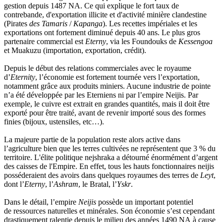
gestion depuis 1487 NA. Ce qui explique le fort taux de
contrebande, d'exportation illicite et d'activité minière clandestine
(Pirates
des Tamaris
/
Kapanga
). Les recettes impériales et les
exportations ont fortement diminué depuis 40 ans. Le plus gros
partenaire commercial est
Eterny
, via les Foundouks de
Kessengoa
et Muakuzu (importation, exportation, crédit).
Depuis le début des relations commerciales avec le royaume
d’
Eternity
, l’économie est fortement tournée vers l’exportation,
notamment grâce aux produits miniers. Aucune industrie de pointe
n’a été développée par les Eterniens ni par l’empire Neijis. Par
exemple, le cuivre est extrait en grandes quantités, mais il doit être
exporté pour être traité, avant de revenir importé sous des formes
finies (bijoux, ustensiles, etc…).
La majeure partie de la population reste alors active dans
l’agriculture bien que les terres cultivées ne représentent que 3 % du
territoire. L'élite politique nejshraka a détourné énormément d’argent
des caisses de l'Empire. En effet, tous les hauts fonctionnaires neijis
posséderaient des avoirs dans quelques royaumes des terres de
Leyt
,
dont l’
Eterny
, l’
Ashram
, le Bratal, l’
Yskr
.
Dans le détail, l’empire
Neijis
possède un important potentiel
de ressources naturelles et minérales. Son économie s’est cependant
drastiquement ralentie depuis le milieu des années 1490 NA à cause