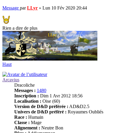
Message
par
LLyr
»
Lun 10 Fév 2020 20:44
Rien a dire de plus
Haut
Arcavius
Dracoliche
Messages :
1480
Inscription :
Dim 1 Avr 2012 18:56
Localisation :
Oise (60)
Version de D&D préférée :
AD&D2.5
Univers de D&D préféré :
Royaumes Oubliés
Race :
Humain
Classe :
Mage
Alignement :
Neutre Bon