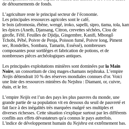
de détournements de fonds.
L’agriculture reste le principal secteur de l’économie.
Les principales ressources agricoles sont le café,
le bois (afromosia, ébène, wengé, iroko, sapelli, sipro, tiama, tola, ka
les épices (Aneth, Djansang, Citron, crevettes séchées, Clou de
girofle, Féfé, Feuilles de Djidja, Gingembre, Kanifi, Mbongô
Tchobi, Pébé, Poivre de Penja, Poisson fumé, Poivre long, Piment
sec, Rondelles, Sombara, Tamarin, Esséssé), nombreuses
composantes pour sortilèges et fabrication de potions, et de
nombreuses pièces archéologiques antiques.
Les principales exploitations minières sont dominées par
la Main
Noire
, un consortium de cinq mages-chamans nejshraka. L’empire
Neijis
détiendrait 10 % des réserves mondiales connues d'or. Voici
une liste des ressources minières du Nejshra : Diamant, or, cuivre,
étain, et le fer.
L’empire
Neijis
est l’un des pays les plus pauvres du monde, une
grande partie de sa population vit en dessous du seuil de pauvreté et
fait face à des inégalités très marquées malgré ses multiples et
diverses richesses. Cette situation s'explique surtout par les différents
conflits aux effets dévastateurs qu'a connus le pays autrefois.
L'indice de développement humain du
Nejshra
est extrêmement bas.