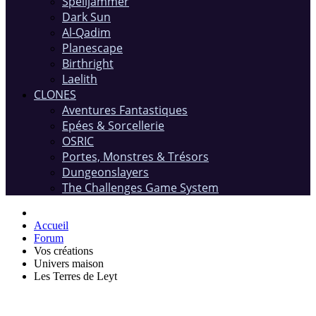
Spelljammer
Dark Sun
Al-Qadim
Planescape
Birthright
Laelith
CLONES
Aventures Fantastiques
Epées & Sorcellerie
OSRIC
Portes, Monstres & Trésors
Dungeonslayers
The Challenges Game System
Accueil
Forum
Vos créations
Univers maison
Les Terres de Leyt