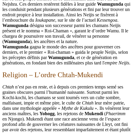
Nejshra. Ces derniers restèrent fidèles à leur guide
Wamugunda
qui
les conduisit pendant plusieurs générations et fini par leur trouver un
endroit propice à leur installation. Ainsi les Neijis se fixèrent à
l’embouchure du
Ioukapane
, sur le site de l’actuel
Kessengoa
.
Wamugunda
désigna son successeur parmi les chamans Neijis
présent et le nomma « Roi-Chaman », garant le d’ordre Wamu. Il le
chargea de poursuivre son travail, de vénérer sa personne
(
Wamugunda
), les ancêtres et la nature.
Wamugunda
gagna le monde des ancêtres pour gouverner ces
derniers, et le premier « Roi-chaman » guida le peuple Neijis, selon
les préceptes définis par
Wamugunda
, et ce de génération en
générations, en fondant bien des millénaires plus tard l'
empire Neijis
.
Religion – L’ordre Chtah-Mukendi
Chtah
n’est pas en reste, et à depuis ces premiers temps semé ses
graines obscures parmi l’humanité naissante. Surtout parmi les
Kochi-kochi, les chamans se sont tournés vers un culte sombre,
malfaisant, impie et même pire, le culte de
Chtah
leur mère patrie,
dans une mythologie appelée «
Mythe de Kukulu
». Ils vénèrent leur
anciens maîtres, les
Yohogg
, les rejetons de
Mukendi
(
Phaerimm
en Njongo). Mukendi étant une race ancienne venu de l’espace
profond afin de gouverner les créatures naissantes de Lleyt, ont fini
par avoir des rejetons, leur ressemblant imparfaitement et étant plutôt