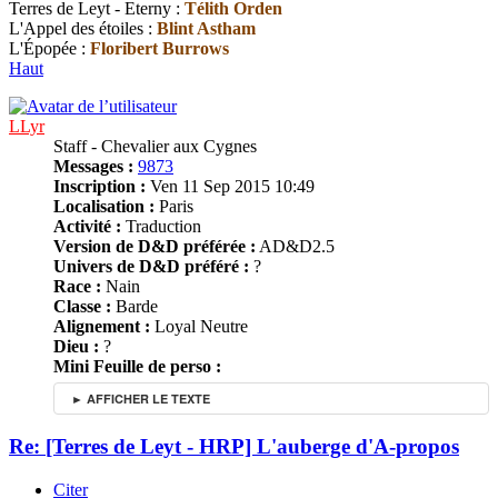
Terres de Leyt - Eterny :
Télith Orden
L'Appel des étoiles :
Blint Astham
L'Épopée :
Floribert Burrows
Haut
LLyr
Staff - Chevalier aux Cygnes
Messages :
9873
Inscription :
Ven 11 Sep 2015 10:49
Localisation :
Paris
Activité :
Traduction
Version de D&D préférée :
AD&D2.5
Univers de D&D préféré :
?
Race :
Nain
Classe :
Barde
Alignement :
Loyal Neutre
Dieu :
?
Mini Feuille de perso :
► AFFICHER LE TEXTE
Re: [Terres de Leyt - HRP] L'auberge d'A-propos
Citer