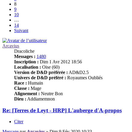
8
9
10
…
14
Suivant
Arcavius
Dracoliche
Messages :
1480
Inscription :
Dim 1 Avr 2012 18:56
Localisation :
Oise (60)
Version de D&D préférée :
AD&D2.5
Univers de D&D préféré :
Royaumes Oubliés
Race :
Humain
Classe :
Mage
Alignement :
Neutre Bon
Dieu :
Addiamemnon
Re: [Terres de Leyt - HRP] L'auberge d'A-propos
Citer
Message
par
Arcavius
»
Dim 9 Fév 2020 10:33