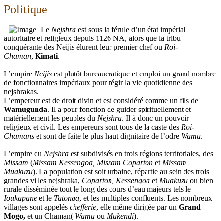
Politique
Le
Nejshra
est sous la férule d’un état impérial
autoritaire et religieux depuis 1126 NA, alors que la tribu
conquérante des Neijis élurent leur premier chef ou
Roi-
Chaman
,
Kimati
.
L’empire
Neijis
est plutôt bureaucratique et emploi un grand nombre
de fonctionnaires impériaux pour régir la vie quotidienne des
nejshrakas.
L’empereur est de droit divin et est considéré comme un fils de
Wamugunda
. Il a pour fonction de guider spirituellement et
matériellement les peuples du
Nejshra
. Il à donc un pouvoir
religieux et civil. Les empereurs sont tous de la caste des
Roi-
Chamans
et sont de faite le plus haut dignitaire de l’odre
Wamu
.
L’empire du
Nejshra
est subdivisés en trois régions territoriales, des
Missam
(
Missam Kessengoa, Missam Coparton
et
Missam
Muakuzu
). La population est soit urbaine, répartie au sein des trois
grandes villes nejshraka,
Coparton, Kessengoa
et
Muakuzu
ou bien
rurale disséminée tout le long des cours d’eau majeurs tels le
Ioukapane
et le
Tatonga
, et les multiples confluents. Les nombreux
villages sont appelés
chefferie
, elle même dirigée par un
Grand
Mogo,
et un Chaman(
Wamu
ou
Mukendi
).