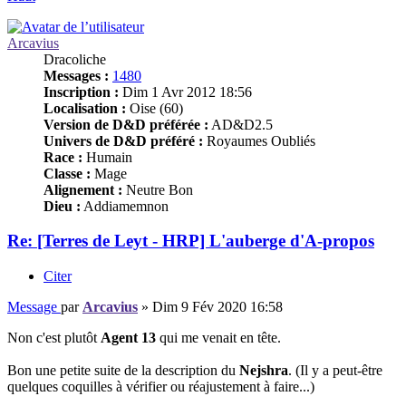
Arcavius
Dracoliche
Messages :
1480
Inscription :
Dim 1 Avr 2012 18:56
Localisation :
Oise (60)
Version de D&D préférée :
AD&D2.5
Univers de D&D préféré :
Royaumes Oubliés
Race :
Humain
Classe :
Mage
Alignement :
Neutre Bon
Dieu :
Addiamemnon
Re: [Terres de Leyt - HRP] L'auberge d'A-propos
Citer
Message
par
Arcavius
»
Dim 9 Fév 2020 16:58
Non c'est plutôt
Agent 13
qui me venait en tête.
Bon une petite suite de la description du
Nejshra
. (Il y a peut-être
quelques coquilles à vérifier ou réajustement à faire...)