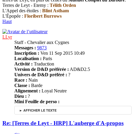
Terres de Leyt - Eterny :
Télith Orden
L'Appel des étoiles :
Blint Astham
L'Épopée :
Floribert Burrows
Haut
LLyr
Staff - Chevalier aux Cygnes
Messages :
9873
Inscription :
Ven 11 Sep 2015 10:49
Localisation :
Paris
Activité :
Traduction
Version de D&D préférée :
AD&D2.5
Univers de D&D préféré :
?
Race :
Nain
Classe :
Barde
Alignement :
Loyal Neutre
Dieu :
?
Mini Feuille de perso :
► AFFICHER LE TEXTE
Re: [Terres de Leyt - HRP] L'auberge d'A-propos