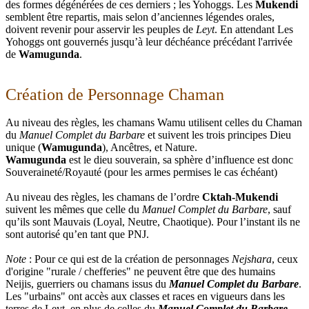
des formes dégénérées de ces derniers ; les Yohoggs. Les
Mukendi
semblent être repartis, mais selon d’anciennes légendes orales,
doivent revenir pour asservir les peuples de
Leyt
. En attendant Les
Yohoggs ont gouvernés jusqu’à leur déchéance précédant l'arrivée
de
Wamugunda
.
Création de Personnage Chaman
Au niveau des règles, les chamans Wamu utilisent celles du Chaman
du
Manuel Complet du Barbare
et suivent les trois principes Dieu
unique (
Wamugunda
), Ancêtres, et Nature.
Wamugunda
est le dieu souverain, sa sphère d’influence est donc
Souveraineté/Royauté (pour les armes permises le cas échéant)
Au niveau des règles, les chamans de l’ordre
Cktah-Mukendi
suivent les mêmes que celle du
Manuel Complet du Barbare
, sauf
qu’ils sont Mauvais (Loyal, Neutre, Chaotique). Pour l’instant ils ne
sont autorisé qu’en tant que PNJ.
Note
: Pour ce qui est de la création de personnages
Nejshara
, ceux
d'origine "rurale / chefferies" ne peuvent être que des humains
Neijis, guerriers ou chamans issus du
Manuel Complet du Barbare
.
Les "urbains" ont accès aux classes et races en vigueurs dans les
terres de Leyt, en plus de celles du
Manuel Complet du Barbare
.