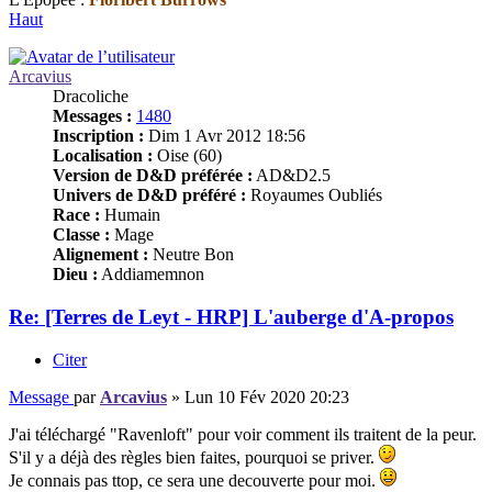
Haut
Arcavius
Dracoliche
Messages :
1480
Inscription :
Dim 1 Avr 2012 18:56
Localisation :
Oise (60)
Version de D&D préférée :
AD&D2.5
Univers de D&D préféré :
Royaumes Oubliés
Race :
Humain
Classe :
Mage
Alignement :
Neutre Bon
Dieu :
Addiamemnon
Re: [Terres de Leyt - HRP] L'auberge d'A-propos
Citer
Message
par
Arcavius
»
Lun 10 Fév 2020 20:23
J'ai téléchargé "Ravenloft" pour voir comment ils traitent de la peur.
S'il y a déjà des règles bien faites, pourquoi se priver.
Je connais pas ttop, ce sera une decouverte pour moi.