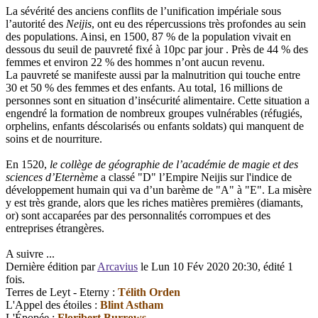
La sévérité des anciens conflits de l’unification impériale sous
l’autorité des
Neijis
, ont eu des répercussions très profondes au sein
des populations. Ainsi, en 1500, 87 % de la population vivait en
dessous du seuil de pauvreté fixé à 10pc par jour . Près de 44 % des
femmes et environ 22 % des hommes n’ont aucun revenu.
La pauvreté se manifeste aussi par la malnutrition qui touche entre
30 et 50 % des femmes et des enfants. Au total, 16 millions de
personnes sont en situation d’insécurité alimentaire. Cette situation a
engendré la formation de nombreux groupes vulnérables (réfugiés,
orphelins, enfants déscolarisés ou enfants soldats) qui manquent de
soins et de nourriture.
En 1520,
le collège de géographie de l’académie de magie et des
sciences d’Eternème
a classé "D" l’Empire Neijis sur l'indice de
développement humain qui va d’un barème de "A" à "E". La misère
y est très grande, alors que les riches matières premières (diamants,
or) sont accaparées par des personnalités corrompues et des
entreprises étrangères.
A suivre ...
Dernière édition par
Arcavius
le Lun 10 Fév 2020 20:30, édité 1
fois.
Terres de Leyt - Eterny :
Télith Orden
L'Appel des étoiles :
Blint Astham
L'Épopée :
Floribert Burrows