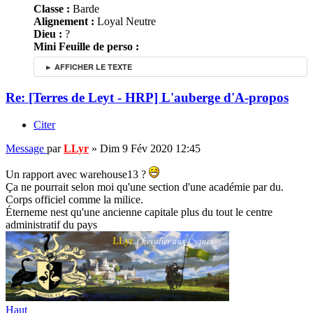
Classe :
Barde
Alignement :
Loyal Neutre
Dieu :
?
Mini Feuille de perso :
► AFFICHER LE TEXTE
Re: [Terres de Leyt - HRP] L'auberge d'A-propos
Citer
Message
par
LLyr
»
Dim 9 Fév 2020 12:45
Un rapport avec warehouse13 ?
Ça ne pourrait selon moi qu'une section d'une académie par du.
Corps officiel comme la milice.
Éterneme nest qu'une ancienne capitale plus du tout le centre
administratif du pays
Haut