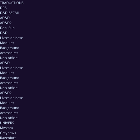
TRADUCTIONS
DRS
D&D BECMI
AD&D
AD&D2
Dark Sun
D&D
Livres de base
Modules
Background
Accessoires
Non officiel
AD&D
Livres de base
Modules
Background
Accessoires
Non officiel
AD&D2
Livres de base
Modules
Background
Accessoires
Non officiel
UNIVERS
Mystara
Greyhawk
Ravenloft