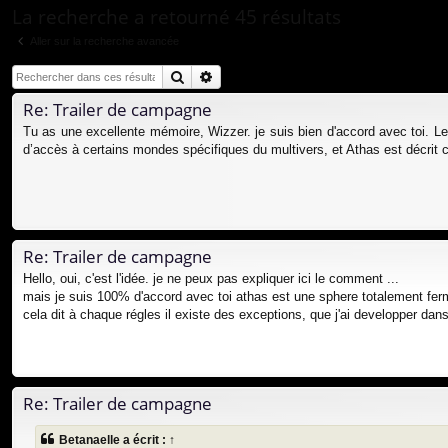
ur
La recherche a retourné 45 résultats
ci
Aller sur la recherche avancée
s
Rechercher
Recherche avancée
Re: Trailer de campagne
Tu as une excellente mémoire, Wizzer. je suis bien d'accord avec toi. Le
d’accès à certains mondes spécifiques du multivers, et Athas est décrit c
Re: Trailer de campagne
Hello, oui, c'est l'idée. je ne peux pas expliquer ici le comment ...
mais je suis 100% d'accord avec toi athas est une sphere totalement ferm
cela dit à chaque régles il existe des exceptions, que j'ai developper 
Re: Trailer de campagne
Betanaelle
a écrit :
↑