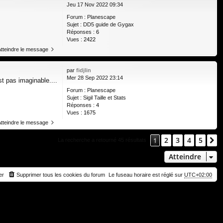
Jeu 17 Nov 2022 09:34
Forum :
Planescape
Sujet :
DD5 guide de Gygax
Réponses :
6
Vues :
2422
Atteindre le message
par
fidjlin
Mer 28 Sep 2022 23:14
st pas imaginable....
Forum :
Planescape
Sujet :
Sigil Taille et Stats
Réponses :
4
Vues :
1675
Atteindre le message
2
3
4
5
1
S
La recherche a retourné 45 résultats
Atteindre
er
Supprimer tous les cookies du forum
Le fuseau horaire est réglé sur
UTC+02:00