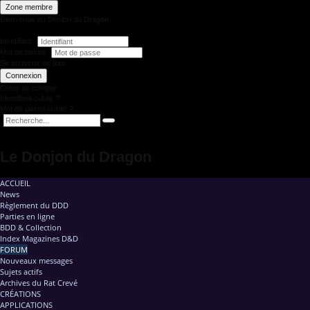
Zone membre
Bienvenue au Donjon du Dragon
Identifiant
Mot de passe
Se souvenir de moi
Connexion
Créer un compte
Identifiant oublié ?
Mot de passe oublié ?
Le Donjon du Dragon
ACCUEIL
News
Règlement du DDD
Parties en ligne
BDD & Collection
Index Magazines D&D
FORUM
Nouveaux messages
Sujets actifs
Archives du Rat Crevé
CRÉATIONS
APPLICATIONS