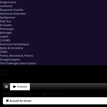
DragonLance
Lankhmar
Royaumes Oubliés
Aventures Orientales
Spelljammer
Dark Sun
Al-Qadim
Planescape
Birthright
Laelith
CLONES
Aventures Fantastiques
Epées & Sorcellerie
OSRIC
Portes, Monstres & Trésors
Dungeonslayers
The Challenges Game System
Accueil
Forum
Forums
ac
Rechercher
Connexion
Inscription
co
Accueil du forum