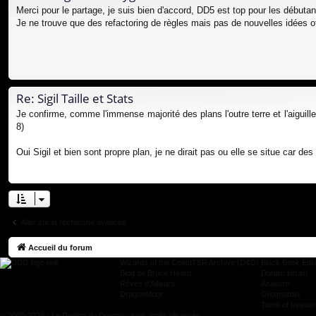
Merci pour le partage, je suis bien d'accord, DD5 est top pour les débutan
Je ne trouve que des refactoring de règles mais pas de nouvelles idées off
Re: Sigil Taille et Stats
Je confirme, comme l'immense majorité des plans l'outre terre et l'aiguille s
8)
Oui Sigil et bien sont propre plan, je ne dirait pas ou elle se situe car de
Aller sur la recherche avancée
Accueil du forum
Wizards of the Coast
TSR Archive (D&D)
Black Book Edit
Blog de Bruce Heard
Donjon.bin.sh
Rêves d'Ailleurs
Acaeum
Dragonsfoot
Grognardia
Tome of treasu
© 2008-2026 - Le Donjon du Dragon - tous droits réservés