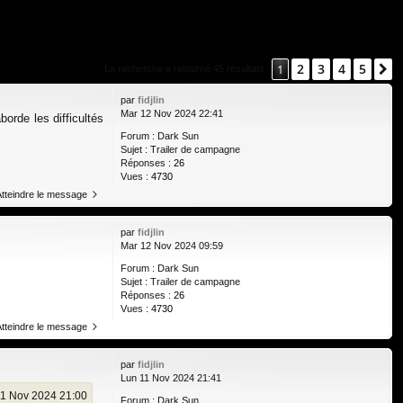
xi
pti
on
on
2
3
4
5
1
S
La recherche a retourné 45 résultats
par
fidjlin
Mar 12 Nov 2024 22:41
orde les difficultés
Forum :
Dark Sun
Sujet :
Trailer de campagne
Réponses :
26
Vues :
4730
Atteindre le message
par
fidjlin
Mar 12 Nov 2024 09:59
Forum :
Dark Sun
Sujet :
Trailer de campagne
Réponses :
26
Vues :
4730
Atteindre le message
par
fidjlin
Lun 11 Nov 2024 21:41
11 Nov 2024 21:00
Forum :
Dark Sun