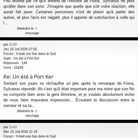
Peu étonné par ce qu'il entend de l'histoire de Fiona, Sylvanus ne peut
qu'aller dans son sens: J'imagine que quelle que soit votre réaction, elle
aurait fait jaser. Certaines personnes n'ont de plaisir qu'à parler des
autres, et plus l'avis est négatif, plus il apporte de satisfaction à celle qui
l...
Atteindre le
message
par
ZoiD
Jeu 16 Juil 2026 07:55
Forum :
Il était une fois dans le Sud
Sujet :
Un été à Port Ker
Réponses :
149
Vues :
10234
Re: Un été à Port Ker
Sentant ses joues se réchauffer un peu après la remarque de Fiona,
Sylvanus répondit: Ah c'est qu'il était important pour ma mère que son fils
se comporte bien avec la gent féminine, et je voulais absolument éviter
de vous faire mauvaise impression... Écoutant la discussion entre le
serveur et sa ta...
Atteindre le
message
par
ZoiD
Mer 15 Juil 2026 21:18
Forum :
Il était une fois dans le Sud