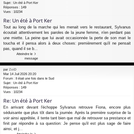
Sujet :
Un été à Port Ker
Réponses :
149
Vues :
10234
Re: Un été à Port Ker
Tout au long de la marche qui les menait vers le restaurant, Sylvanus
écoutait attentivement les paroles de la jeune femme, n'en perdant pas
une miette. La peine que lui avait occasionnée la perte de son mari le
toucha et il pensa alors à deux choses: premièrement qu'il ne pensait
pas, quand il se b...
Atteindre le
message
par
ZoiD
Mar 14 Juil 2026 20:20
Forum :
Il était une fois dans le Sud
Sujet :
Un été à Port Ker
Réponses :
149
Vues :
10234
Re: Un été à Port Ker
En arrivant devant l'échoppe Sylvanus retrouve Fiona, encore plus
séduisante que plus tôt dans la journée. Après la première surprise de la
voir ainsi apprêtée, il tente tant bien que mal de retrouver sa prestance et
finit par répondre à sa question: Je pense qu'il est plus sage de faire
ainsi, et j...