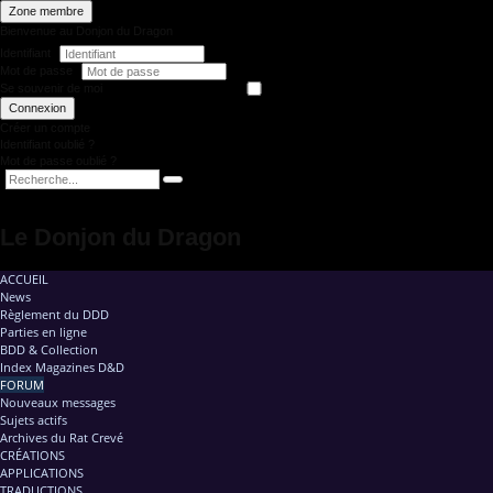
Zone membre
Bienvenue au Donjon du Dragon
Identifiant
Mot de passe
Se souvenir de moi
Connexion
Créer un compte
Identifiant oublié ?
Mot de passe oublié ?
Le Donjon du Dragon
ACCUEIL
News
Règlement du DDD
Parties en ligne
BDD & Collection
Index Magazines D&D
FORUM
Nouveaux messages
Sujets actifs
Archives du Rat Crevé
CRÉATIONS
APPLICATIONS
TRADUCTIONS