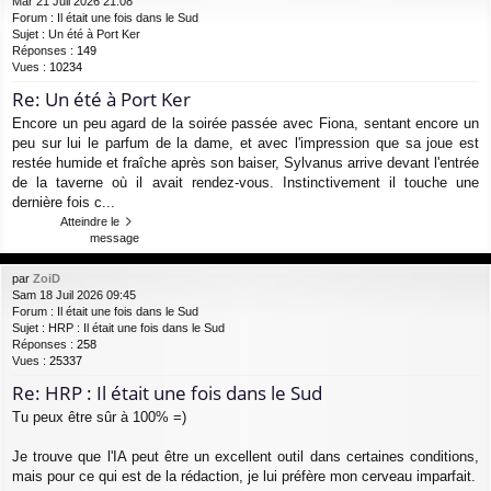
Mar 21 Juil 2026 21:08
Forum :
Il était une fois dans le Sud
Sujet :
Un été à Port Ker
Réponses :
149
Vues :
10234
Re: Un été à Port Ker
Encore un peu agard de la soirée passée avec Fiona, sentant encore un
peu sur lui le parfum de la dame, et avec l'impression que sa joue est
restée humide et fraîche après son baiser, Sylvanus arrive devant l'entrée
de la taverne où il avait rendez-vous. Instinctivement il touche une
dernière fois c...
Atteindre le
message
par
ZoiD
Sam 18 Juil 2026 09:45
Forum :
Il était une fois dans le Sud
Sujet :
HRP : Il était une fois dans le Sud
Réponses :
258
Vues :
25337
Re: HRP : Il était une fois dans le Sud
Tu peux être sûr à 100% =)
Je trouve que l'IA peut être un excellent outil dans certaines conditions,
mais pour ce qui est de la rédaction, je lui préfère mon cerveau imparfait.