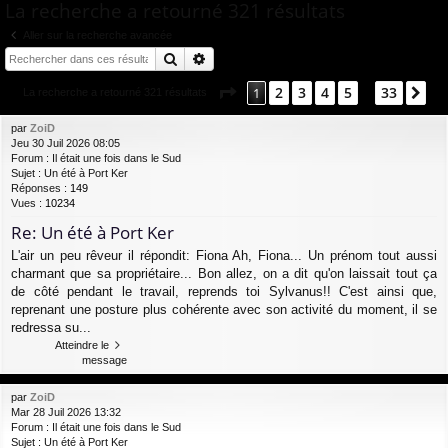
ur
m
xi
pti
La recherche a retourné 321 résultats
c
ci
s
on
on
Aller sur la recherche avancée
h
Rechercher
Recherche avancée
e
s
r
Page
1
sur
33
2
3
4
5
33
1
Su
La recherche a retourné 321 résultats
…
c
h
par
ZoiD
Jeu 30 Juil 2026 08:05
e
Forum :
Il était une fois dans le Sud
r
Sujet :
Un été à Port Ker
Réponses :
149
Vues :
10234
Re: Un été à Port Ker
L'air un peu rêveur il répondit: Fiona Ah, Fiona... Un prénom tout aussi
charmant que sa propriétaire... Bon allez, on a dit qu'on laissait tout ça
de côté pendant le travail, reprends toi Sylvanus!! C'est ainsi que,
reprenant une posture plus cohérente avec son activité du moment, il se
redressa su...
Atteindre le
message
par
ZoiD
Mar 28 Juil 2026 13:32
Forum :
Il était une fois dans le Sud
Sujet :
Un été à Port Ker