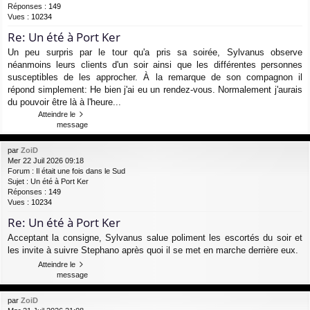
Réponses :
149
Vues :
10234
Re: Un été à Port Ker
Un peu surpris par le tour qu'a pris sa soirée, Sylvanus observe
néanmoins leurs clients d'un soir ainsi que les différentes personnes
susceptibles de les approcher. À la remarque de son compagnon il
répond simplement: He bien j'ai eu un rendez-vous. Normalement j'aurais
du pouvoir être là à l'heure...
Atteindre le
message
par
ZoiD
Mer 22 Juil 2026 09:18
Forum :
Il était une fois dans le Sud
Sujet :
Un été à Port Ker
Réponses :
149
Vues :
10234
Re: Un été à Port Ker
Acceptant la consigne, Sylvanus salue poliment les escortés du soir et
les invite à suivre Stephano après quoi il se met en marche derrière eux.
Atteindre le
message
par
ZoiD