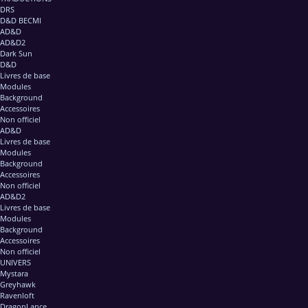
DRS
D&D BECMI
AD&D
AD&D2
Dark Sun
D&D
Livres de base
Modules
Background
Accessoires
Non officiel
AD&D
Livres de base
Modules
Background
Accessoires
Non officiel
AD&D2
Livres de base
Modules
Background
Accessoires
Non officiel
UNIVERS
Mystara
Greyhawk
Ravenloft
DragonLance