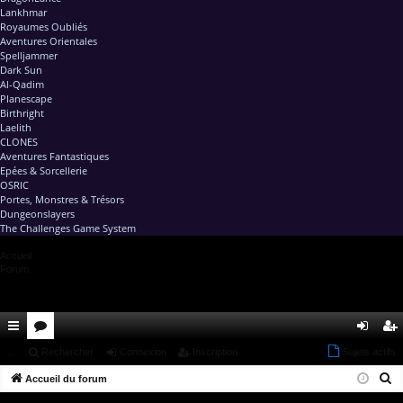
Lankhmar
Royaumes Oubliés
Aventures Orientales
Spelljammer
Dark Sun
Al-Qadim
Planescape
Birthright
Laelith
CLONES
Aventures Fantastiques
Epées & Sorcellerie
OSRIC
Portes, Monstres & Trésors
Dungeonslayers
The Challenges Game System
Accueil
Forum
ac
...
or
Rechercher
Connexion
Inscription
Sujets actifs
on
ns
R
co
Accueil du forum
u
ne
cri
e