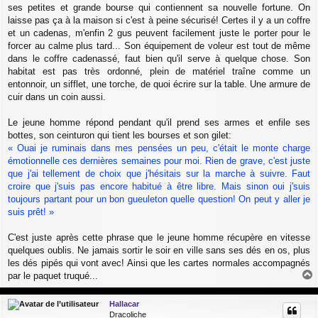
g
ses petites et grande bourse qui contiennent sa nouvelle fortune. On
e
laisse pas ça à la maison si c'est à peine sécurisé! Certes il y a un coffre
et un cadenas, m'enfin 2 gus peuvent facilement juste le porter pour le
forcer au calme plus tard... Son équipement de voleur est tout de même
dans le coffre cadenassé, faut bien qu'il serve à quelque chose. Son
habitat est pas très ordonné, plein de matériel traîne comme un
entonnoir, un sifflet, une torche, de quoi écrire sur la table. Une armure de
cuir dans un coin aussi.
Le jeune homme répond pendant qu'il prend ses armes et enfile ses
bottes, son ceinturon qui tient les bourses et son gilet:
« Ouai je ruminais dans mes pensées un peu, c'était le monte charge
émotionnelle ces dernières semaines pour moi. Rien de grave, c'est juste
que j'ai tellement de choix que j'hésitais sur la marche à suivre. Faut
croire que j'suis pas encore habitué à être libre. Mais sinon oui j'suis
toujours partant pour un bon gueuleton quelle question! On peut y aller je
suis prêt! »
C'est juste après cette phrase que le jeune homme récupère en vitesse
quelques oublis. Ne jamais sortir le soir en ville sans ses dés en os, plus
les dés pipés qui vont avec! Ainsi que les cartes normales accompagnés
par le paquet truqué...
a
u
Hallacar
t
Dracoliche