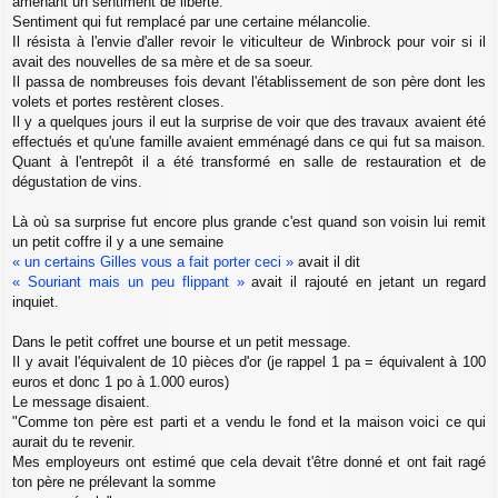
amenant un sentiment de liberté.
Sentiment qui fut remplacé par une certaine mélancolie.
Il résista à l'envie d'aller revoir le viticulteur de Winbrock pour voir si il
avait des nouvelles de sa mère et de sa soeur.
Il passa de nombreuses fois devant l'établissement de son père dont les
volets et portes restèrent closes.
Il y a quelques jours il eut la surprise de voir que des travaux avaient été
effectués et qu'une famille avaient emménagé dans ce qui fut sa maison.
Quant à l'entrepôt il a été transformé en salle de restauration et de
dégustation de vins.
Là où sa surprise fut encore plus grande c'est quand son voisin lui remit
un petit coffre il y a une semaine
« un certains Gilles vous a fait porter ceci »
avait il dit
« Souriant mais un peu flippant »
avait il rajouté en jetant un regard
inquiet.
Dans le petit coffret une bourse et un petit message.
Il y avait l'équivalent de 10 pièces d'or (je rappel 1 pa = équivalent à 100
euros et donc 1 po à 1.000 euros)
Le message disaient.
"Comme ton père est parti et a vendu le fond et la maison voici ce qui
aurait du te revenir.
Mes employeurs ont estimé que cela devait t'être donné et ont fait ragé
ton père ne prélevant la somme