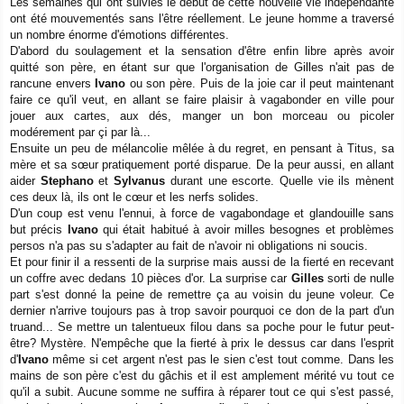
Les semaines qui ont suivies le début de cette nouvelle vie indépendante
e
ont été mouvementés sans l'être réellement. Le jeune homme a traversé
un nombre énorme d'émotions différentes.
D'abord du soulagement et la sensation d'être enfin libre après avoir
quitté son père, en étant sur que l'organisation de Gilles n'ait pas de
rancune envers
Ivano
ou son père. Puis de la joie car il peut maintenant
faire ce qu'il veut, en allant se faire plaisir à vagabonder en ville pour
jouer aux cartes, aux dés, manger un bon morceau ou picoler
modérement par çi par là...
Ensuite un peu de mélancolie mêlée à du regret, en pensant à Titus, sa
mère et sa sœur pratiquement porté disparue. De la peur aussi, en allant
aider
Stephano
et
Sylvanus
durant une escorte. Quelle vie ils mènent
ces deux là, ils ont le cœur et les nerfs solides.
D'un coup est venu l'ennui, à force de vagabondage et glandouille sans
but précis
Ivano
qui était habitué à avoir milles besognes et problèmes
persos n'a pas su s'adapter au fait de n'avoir ni obligations ni soucis.
Et pour finir il a ressenti de la surprise mais aussi de la fierté en recevant
un coffre avec dedans 10 pièces d'or. La surprise car
Gilles
sorti de nulle
part s'est donné la peine de remettre ça au voisin du jeune voleur. Ce
dernier n'arrive toujours pas à trop savoir pourquoi ce don de la part d'un
truand... Se mettre un talentueux filou dans sa poche pour le futur peut-
être? Mystère. N'empêche que la fierté à prix le dessus car dans l'esprit
d'
Ivano
même si cet argent n'est pas le sien c'est tout comme. Dans les
mains de son père c'est du gâchis et il est amplement mérité vu tout ce
qu'il a subit. Aucune somme ne suffira à réparer tout ce qui s'est passé,