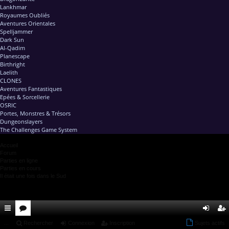
Lankhmar
Royaumes Oubliés
Aventures Orientales
Spelljammer
Dark Sun
Al-Qadim
Planescape
Birthright
Laelith
CLONES
Aventures Fantastiques
Epées & Sorcellerie
OSRIC
Portes, Monstres & Trésors
Dungeonslayers
The Challenges Game System
Accueil
Forum
Parties en ligne
Parties en cours
Il était une fois dans le Sud
ac
...
or
Rechercher
Connexion
Inscription
Sujets actifs
on
ns