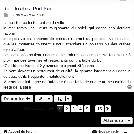
Re: Un été à Port Ker
M
Lun 30 Mars 2026 16:15
e
La nuit tombe lentement sur la ville
s
la mer renvoi les lueurs rougissante du soleil qui donne ses derniers
s
a
rayons
g
quelques voiles blanches de bateaux rentrant au port sont visible alors
e
que les mouettes tournent autour attendant un poisson ou des crabes
rejeté à l'eau
Les gens déambulent encore et les odeurs de cuisines se font sentir à
proximité des tavernes et restaurants dont la table du IX
C'est là que Ivano et Sylavanus rejoignent Stéphano
Ils sont devant un restaurant de qualité, la gamme largement au dessus
de ceux qu'ils fréquentent habituellement
Marcus leur fait signe de l'intérieur à une table de quatre un peu isolée du
reste de la salle
a
u
Répondre
t
Page
1
sur
15
2
3
4
5
15
1
Suivant
150 messages
…
Atteindre
Accueil du forum
Nous contacter