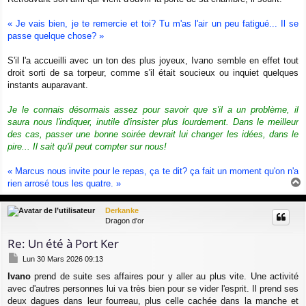
s
s
a
« Je vais bien, je te remercie et toi? Tu m'as l'air un peu fatigué... Il se
g
passe quelque chose? »
e
S'il l'a accueilli avec un ton des plus joyeux, Ivano semble en effet tout
droit sorti de sa torpeur, comme s'il était soucieux ou inquiet quelques
instants auparavant.
Je le connais désormais assez pour savoir que s'il a un problème, il
saura nous l'indiquer, inutile d'insister plus lourdement. Dans le meilleur
des cas, passer une bonne soirée devrait lui changer les idées, dans le
pire... Il sait qu'il peut compter sur nous!
« Marcus nous invite pour le repas, ça te dit? ça fait un moment qu'on n'a
rien arrosé tous les quatre. »
a
u
Derkanke
t
Dragon d'or
Re: Un été à Port Ker
M
Lun 30 Mars 2026 09:13
e
Ivano
prend de suite ses affaires pour y aller au plus vite. Une activité
s
avec d'autres personnes lui va très bien pour se vider l'esprit. Il prend ses
s
a
deux dagues dans leur fourreau, plus celle cachée dans la manche et