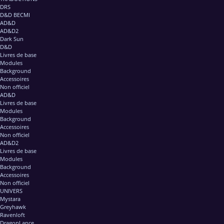
DRS
D&D BECMI
AD&D
AD&D2
Dark Sun
D&D
Livres de base
Modules
Background
Accessoires
Non officiel
AD&D
Livres de base
Modules
Background
Accessoires
Non officiel
AD&D2
Livres de base
Modules
Background
Accessoires
Non officiel
UNIVERS
Mystara
Greyhawk
Ravenloft
DragonLance