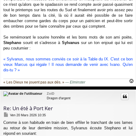
ce n'est qu'alors que le spadassin se rend compte avoir passé quasiment
tout le printemps sur les routes du Sud et finalement avoir pris assez peu
de bon temps dans la cité, là où il aurait été possible de se faire
embaucher comme gardes du corps pour un patricien et peut-être sortir
des ombres pour se faire connaître par ceux qui comptent.
Se remémorant le sourire honnête et les bons mots de son ami poète,
Stephano
sourit et s'adresse à
Sylvanus
sur un ton enjoué qui lui est
peu coutumier :
« Sylvanus, nous sommes conviés ce soir à la Table du IX. C'est ce bon
vieux Marcus qui régale ! Il nous demande de venir avec Ivano. Qu'en
dis-tu ? »
« Les Dieux ne jouent pas aux dés. »
—
Elminster
a
u
ZoiD
t
Dragon d'argent
Re: Un été à Port Ker
M
Ven 20 Mars 2026 10:35
e
Comme à son habitude en train de bien effiler le tranchant de ses lames
s
au retour de leur dernière mission, Sylvanus écoute Stephano et lui
s
a
répond en souriant: