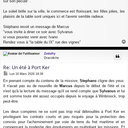
sur son pécule" .
Le soleil brille sur la ville, le commerce est florissant, les filles jolies, les
plaisirs de la table sont uniques ici et l'avenir semble radieux.
Stéphano revoit un message de Marcus
"vous invite à diner ce soir avec Sylvanus
si vous pouviez venir avec Ivano
Rendez vous à "la table du IX" rue des vignes"
a
u
Zedafty
t
Dracoliche
Re: Un été à Port Ker
M
Lun 16 Mars 2026 18:38
e
En prenant compte du contenu de la missive,
Stephano
cligne des yeux.
s
Il n'avait pas eu de nouvelle de
Marcus
depuis le début de l'été et ce
s
a
n'est qu'à la lecture du message qu'il se rend compte que
Sylvanus
et lui
g
ont somme toute été assez occupés depuis le voyage à Winbroock, trop
e
peut-être.
Les deux compères ne se sont pas trop mal débrouillés à Port Ker en
privilégiant les contrats courts et peu risqués pour la protection des
convois pour l'acheminement par voie de terre du fret maritime et en
compensant la modestie des émoluments en multipliant les missions. Et