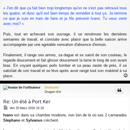
g
e
« J'en dit que ça fait bien trop longtemps qu'on ne s'est pas retrouvé tous
les quatre, et donc qu'il est bien temps de remédier à tout ça. Je termine
ce que je suis en train de faire et je file prévenir Ivano. Tu veux venir
avec moi? »
Puis, tout en achevant son ouvrage, il se remémore les dernières
semaines de travail, et constate avec plaisir que la belle saison arrive
accompagnée par une agréable sensation d'absence d'ennuis.
Finalement, il range ses armes, sa dague et se saisit de son couteau, le
regarde doucement et fait glisser doucement la lame le long de son avant
bras. En voyant quelques poils tomber et sa peau rasée de près, il se
satisfait de son travail et se lève après avoir rangé tout son matériel à sa
place.
a
u
Derkanke
t
Dragon d'or
Re: Un été à Port Ker
M
Ven 20 Mars 2026 15:18
e
Ivano
est dans sa chambre modeste, non loin de là où ses 2 camarades
s
Stephano
et
Sylvanus
crèchent.
s
a
g