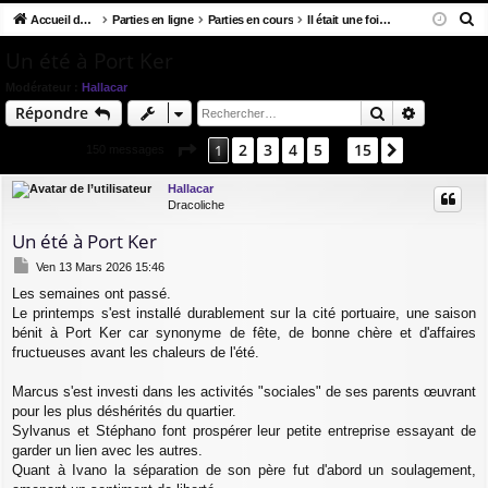
R
co
Accueil du forum
u
Parties en ligne
Parties en cours
Il était une fois dans le Sud
ne
cri
e
ur
m
xi
pti
Un été à Port Ker
c
ci
s
on
on
Modérateur :
Hallacar
h
Rechercher
Recherch
Répondre
e
s
r
Page
1
sur
15
2
3
4
5
15
1
Suivant
150 messages
…
c
h
Hallacar
Dracoliche
e
r
Un été à Port Ker
M
Ven 13 Mars 2026 15:46
e
Les semaines ont passé.
s
Le printemps s'est installé durablement sur la cité portuaire, une saison
s
a
bénit à Port Ker car synonyme de fête, de bonne chère et d'affaires
g
fructueuses avant les chaleurs de l'été.
e
Marcus s'est investi dans les activités "sociales" de ses parents œuvrant
pour les plus déshérités du quartier.
Sylvanus et Stéphano font prospérer leur petite entreprise essayant de
garder un lien avec les autres.
Quant à Ivano la séparation de son père fut d'abord un soulagement,