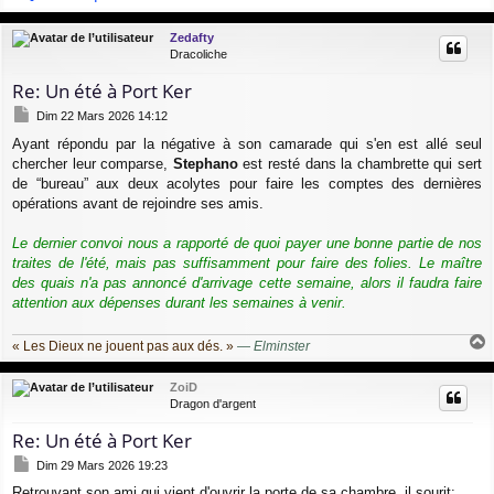
a
u
Zedafty
t
Dracoliche
Re: Un été à Port Ker
M
Dim 22 Mars 2026 14:12
e
Ayant répondu par la négative à son camarade qui s'en est allé seul
s
chercher leur comparse,
Stephano
est resté dans la chambrette qui sert
s
a
de “bureau” aux deux acolytes pour faire les comptes des dernières
g
opérations avant de rejoindre ses amis.
e
Le dernier convoi nous a rapporté de quoi payer une bonne partie de nos
traites de l'été, mais pas suffisamment pour faire des folies. Le maître
des quais n'a pas annoncé d'arrivage cette semaine, alors il faudra faire
attention aux dépenses durant les semaines à venir.
« Les Dieux ne jouent pas aux dés. »
—
Elminster
a
u
ZoiD
t
Dragon d'argent
Re: Un été à Port Ker
M
Dim 29 Mars 2026 19:23
e
Retrouvant son ami qui vient d'ouvrir la porte de sa chambre, il sourit: