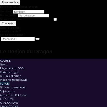
Zone membre
Bienvenue au Donjon du Dragon
Identifiant
Mot de passe
Se souvenir de moi
Connexion
Créer un compte
Identifiant oublié ?
Mot de passe oublié ?
Le Donjon du Dragon
ACCUEIL
News
Règlement du DDD
Parties en ligne
BDD & Collection
Index Magazines D&D
FORUM
Nouveaux messages
Sujets actifs
Archives du Rat Crevé
CRÉATIONS
APPLICATIONS
TRADUCTIONS