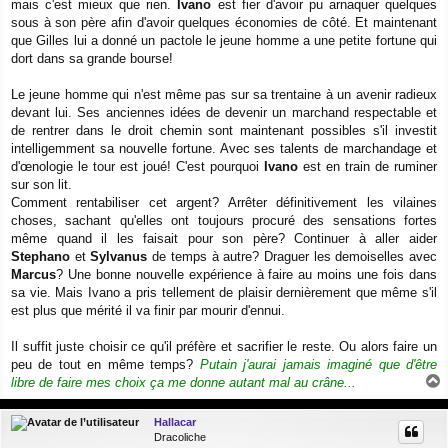
mais c'est mieux que rien.
Ivano
est fier d'avoir pu arnaquer quelques
sous à son père afin d'avoir quelques économies de côté. Et maintenant
que Gilles lui a donné un pactole le jeune homme a une petite fortune qui
dort dans sa grande bourse!
Le jeune homme qui n'est même pas sur sa trentaine à un avenir radieux
devant lui. Ses anciennes idées de devenir un marchand respectable et
de rentrer dans le droit chemin sont maintenant possibles s'il investit
intelligemment sa nouvelle fortune. Avec ses talents de marchandage et
d'œnologie le tour est joué! C'est pourquoi
Ivano
est en train de ruminer
sur son lit.
Comment rentabiliser cet argent? Arrêter définitivement les vilaines
choses, sachant qu'elles ont toujours procuré des sensations fortes
même quand il les faisait pour son père? Continuer à aller aider
Stephano
et
Sylvanus
de temps à autre? Draguer les demoiselles avec
Marcus
? Une bonne nouvelle expérience à faire au moins une fois dans
sa vie. Mais Ivano a pris tellement de plaisir dernièrement que même s'il
est plus que mérité il va finir par mourir d'ennui.
Il suffit juste choisir ce qu'il préfère et sacrifier le reste. Ou alors faire un
peu de tout en même temps?
Putain j'aurai jamais imaginé que d'être
libre de faire mes choix ça me donne autant mal au crâne...
a
u
Hallacar
t
Dracoliche