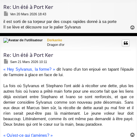
Re: Un été à Port Ker
M
Ven 20 Mars 2026 18:43
e
il est sorti de sa torpeur par des coups rapides donné à sa porte
s
Il se lève et découvre sur le palier Sylvanus
s
a
a
g
u
Derkanke
e
t
Dragon d'or
Re: Un été à Port Ker
M
Sam 21 Mars 2026 10:11
e
« Hey Sylvanus, la forme? »
dit Ivano d'un ton enjoué en tapant l'épaule
s
de l'armoire à glace en face de lui.
s
a
g
La fois où Sylvanus et Stephano l'ont aidé à récolter une dette, plus les
e
autres fois où Ivano a prêté main forte pour une escorte fait que les liens
déjà existant entre Stephano et Ivano se sont renforcés, et que ce
dernier considère Sylvanus comme son nouveau pote désormais. Sans
eux deux et Marcus bien sûr, la récolte de dette aurait pu mal finir et il
n'en serait peut-être pas là maintenant. Le jeune voleur leur doit
beaucoup. Littéralement, comme ils ont même pas demandé à être payé.
Deux brutes qui ont le cœur sur la main, beau paradoxe.
« Qu'est-ce qui t'amènes? »