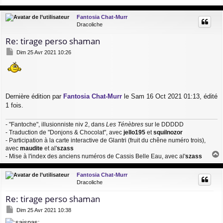
a
a
g
u
Fantosia Chat-Murr
e
t
Dracoliche
Re: tirage perso shaman
M
Dim 25 Avr 2021 10:26
e
s
s
a
g
Dernière édition par
Fantosia Chat-Murr
le Sam 16 Oct 2021 01:13, édité
e
1 fois.
- "Fantoche", illusionniste niv 2, dans
Les Ténèbres
sur le DDDDD
- Traduction de "Donjons & Chocolat", avec
jello195
et
squilnozor
- Participation à la carte interactive de Glantri (fruit du chêne numéro trois),
avec
maudite
et al'
szass
- Mise à l'index des anciens numéros de Cassis Belle Eau, avec al'
szass
a
u
Fantosia Chat-Murr
t
Dracoliche
Re: tirage perso shaman
M
Dim 25 Avr 2021 10:38
e