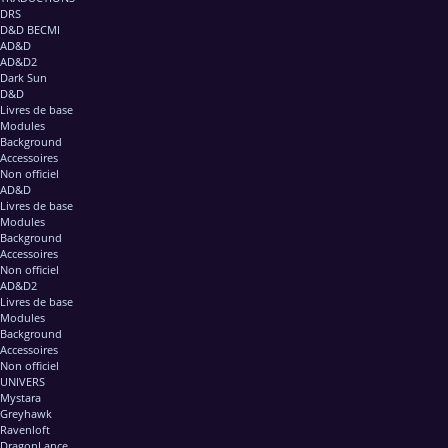
DRS
D&D BECMI
AD&D
AD&D2
Dark Sun
D&D
Livres de base
Modules
Background
Accessoires
Non officiel
AD&D
Livres de base
Modules
Background
Accessoires
Non officiel
AD&D2
Livres de base
Modules
Background
Accessoires
Non officiel
UNIVERS
Mystara
Greyhawk
Ravenloft
DragonLance