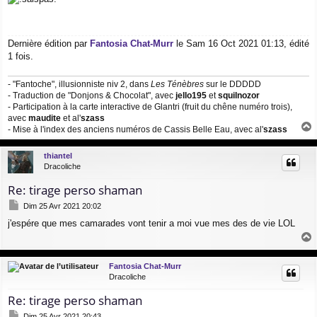
s
s
a
g
Dernière édition par
Fantosia Chat-Murr
le Sam 16 Oct 2021 01:13, édité
e
1 fois.
- "Fantoche", illusionniste niv 2, dans
Les Ténèbres
sur le DDDDD
- Traduction de "Donjons & Chocolat", avec
jello195
et
squilnozor
- Participation à la carte interactive de Glantri (fruit du chêne numéro trois),
avec
maudite
et al'
szass
- Mise à l'index des anciens numéros de Cassis Belle Eau, avec al'
szass
a
u
thiantel
t
Dracoliche
Re: tirage perso shaman
M
Dim 25 Avr 2021 20:02
e
j'espére que mes camarades vont tenir a moi vue mes des de vie LOL
s
s
a
a
g
u
Fantosia Chat-Murr
e
t
Dracoliche
Re: tirage perso shaman
M
Dim 25 Avr 2021 20:43