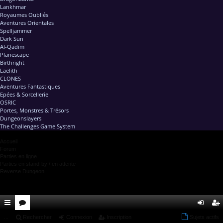
Lankhmar
Royaumes Oubliés
Aventures Orientales
Spelljammer
Dark Sun
Al-Qadim
Planescape
Birthright
Laelith
CLONES
Aventures Fantastiques
Epées & Sorcellerie
OSRIC
Portes, Monstres & Trésors
Dungeonslayers
The Challenges Game System
Accueil
Forum
Parties en ligne
Parties en stand-by / en attente
Reverse Dungeon
ac
...
or
Rechercher
Connexion
Inscription
Sujets actifs
on
ns