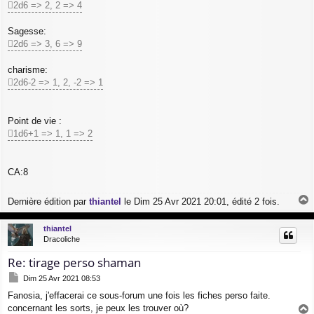
2d6 => 2, 2 => 4
Sagesse:
2d6 => 3, 6 => 9
charisme:
2d6-2 => 1, 2, -2 => 1
Point de vie :
1d6+1 => 1, 1 => 2
CA:8
Dernière édition par
thiantel
le Dim 25 Avr 2021 20:01, édité 2 fois.
a
u
thiantel
t
Dracoliche
Re: tirage perso shaman
M
Dim 25 Avr 2021 08:53
e
Fanosia, j'effacerai ce sous-forum une fois les fiches perso faite.
s
concernant les sorts, je peux les trouver où?
s