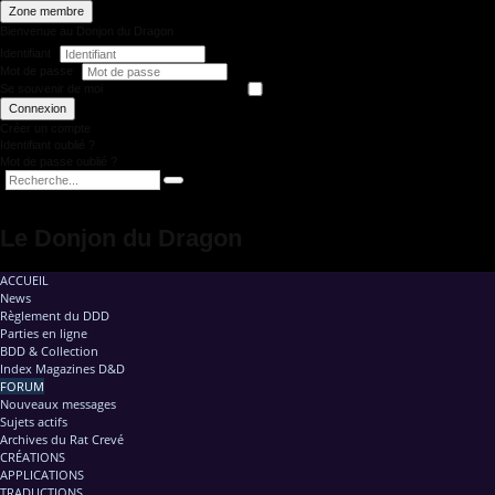
Zone membre
Bienvenue au Donjon du Dragon
Identifiant
Mot de passe
Se souvenir de moi
Connexion
Créer un compte
Identifiant oublié ?
Mot de passe oublié ?
Le Donjon du Dragon
ACCUEIL
News
Règlement du DDD
Parties en ligne
BDD & Collection
Index Magazines D&D
FORUM
Nouveaux messages
Sujets actifs
Archives du Rat Crevé
CRÉATIONS
APPLICATIONS
TRADUCTIONS