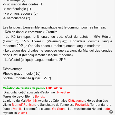
-> utilisation des cordes (1)
-> météorologie (1)
-> premiers secours (3)
-> herboristerie (2)
Les langues: L'ensemble linguistique est le commun pour les humain.
- Rénian (langue commune); Gratuite
- Le Rénian (spé: le Brionais du sud, c'est du patois : 75% Rénian
(Commun), 25% Evaësir (Valénaïque)); Considéré comme langue
moderne 2PP, je t'en fais cadeau. techniquement langue moderne.
- Le Jargon des druides, je suppose que ça vient du Manuel des druides
donc Gratuit (techniquement : langue moderne)
- Le Westel (elfique); langue moderne 2PP
Désavantage
Phobie grave : foule (-10)
phobie : mondanité (juger... -5 ?)
Création de feuilles de perso
ADD, ADD2
[Dragonlance] Crépuscule d'automne :
RiveBise
Terres de Leyt - Eterny
Bondix
La pierre du Mal
Alenthir
, Aventures Orientales
Chûzaemon
, Héros d'un âge
viking
Björnulf Runison
, le Sanctuaire de l'angoisse
Feydarick
, Terreur dans la
Jungle
Vanille
, La dernière chance
Go Gogne
, Les mystères du Nyrond
Lode
,
Mystarillia
Vitavix