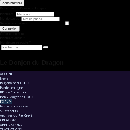
Zone membre
Bienvenue au Donjon du Dragon
Identifiant
Mot de passe
Se souvenir de moi
Connexion
Créer un compte
Identifiant oublié ?
Mot de passe oublié ?
Le Donjon du Dragon
ACCUEIL
News
Règlement du DDD
Parties en ligne
BDD & Collection
Index Magazines D&D
FORUM
Nouveaux messages
Sujets actifs
Archives du Rat Crevé
CRÉATIONS
APPLICATIONS
TRADUCTIONS