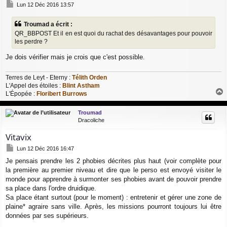
M
Lun 12 Déc 2016 13:57
e
s
Troumad a écrit :
s
QR_BBPOST
Et il en est quoi du rachat des désavantages pour pouvoir
a
g
les perdre ?
e
Je dois vérifier mais je crois que c'est possible.
Terres de Leyt - Eterny :
Télith Orden
L'Appel des étoiles :
Blint Astham
L'Épopée :
Floribert Burrows
a
u
Troumad
t
Dracoliche
Vitavix
M
Lun 12 Déc 2016 16:47
e
Je pensais prendre les 2 phobies décrites plus haut (voir complète pour
s
la première au premier niveau et dire que le perso est envoyé visiter le
s
a
monde pour apprendre à surmonter ses phobies avant de pouvoir prendre
g
sa place dans l'ordre druidique.
e
Sa place étant surtout (pour le moment) : entretenir et gérer une zone de
plaine* agraire sans ville. Après, les missions pourront toujours lui être
données par ses supérieurs.