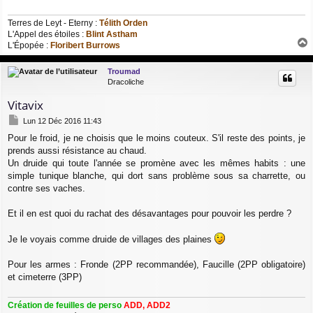
Terres de Leyt - Eterny :
Télith Orden
L'Appel des étoiles :
Blint Astham
L'Épopée :
Floribert Burrows
a
u
Troumad
t
Dracoliche
Vitavix
M
Lun 12 Déc 2016 11:43
e
Pour le froid, je ne choisis que le moins couteux. S'il reste des points, je
s
prends aussi résistance au chaud.
s
a
Un druide qui toute l'année se promène avec les mêmes habits : une
g
simple tunique blanche, qui dort sans problème sous sa charrette, ou
e
contre ses vaches.
Et il en est quoi du rachat des désavantages pour pouvoir les perdre ?
Je le voyais comme druide de villages des plaines
Pour les armes : Fronde (2PP recommandée), Faucille (2PP obligatoire)
et cimeterre (3PP)
Création de feuilles de perso
ADD, ADD2