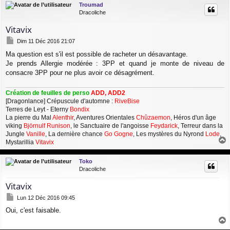
Troumad
t
Dracoliche
Vitavix
M
Dim 11 Déc 2016 21:07
e
Ma question est s'il est possible de racheter un désavantage.
s
Je prends Allergie modérée : 3PP et quand je monte de niveau de
s
a
consacre 3PP pour ne plus avoir ce désagrément.
g
e
Création de feuilles de perso
ADD, ADD2
[Dragonlance] Crépuscule d'automne :
RiveBise
Terres de Leyt - Eterny
Bondix
La pierre du Mal
Alenthir
, Aventures Orientales
Chûzaemon
, Héros d'un âge
viking
Björnulf Runison
, le Sanctuaire de l'angoisse
Feydarick
, Terreur dans la
Jungle
Vanille
, La dernière chance
Go Gogne
, Les mystères du Nyrond
Lode
,
Mystarillia
Vitavix
a
u
Toko
t
Dracoliche
Vitavix
M
Lun 12 Déc 2016 09:45
e
Oui, c'est faisable.
s
s
a
a