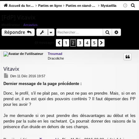
R
co
Accueil du forum
u
Parties en ligne
Parties en stand-by / en attente
Mystarillia
ne
cri
e
ur
m
xi
pti
[FdP] Vitavix
c
ci
s
on
on
Modérateur :
Arcavius
h
Rechercher
Recherch
Répondre
e
s
r
1
3
4
5
Précédent
2
Suivant
49 messages
c
h
Troumad
Dracoliche
e
r
Vitavix
M
Dim 11 Déc 2016 19:57
e
Dernier message de la page précédente :
s
s
Donc, le profil, s'il ne plait pas, on peut ne pas en prendre. Mais, si on en
a
g
prend un, il en est quoi des pouvoirs conférés ? Il faut dépenser des PP
e
pour les avoir ?
Je me demande si on peut prendre des désavantages au début et les
perdre par la suite en les rachetant. Ça pourrait donner des raisons de la
présence d'un druide en dehors de ses champs.