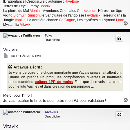
[Dragonlance] Crépuscule d'automne :
RiveBise
Terres de Leyt - Eterny
Bondix
La pierre du Mal
Alenthir
, Aventures Orientales
Chûzaemon
, Héros d'un âge
viking
Björnulf Runison
, le Sanctuaire de l'angoisse
Feydarick
, Terreur dans la
Jungle
Vanille
, La dernière chance
Go Gogne
, Les mystères du Nyrond
Lode
,
Mystarillia
Vitavix
a
u
Toko
t
Dracoliche
Vitavix
M
Lun 12 Déc 2016 13:05
e
s
Arcavius a écrit :
s
Je viens de voire une chose importante que j'avais jamais fait attention:
a
g
Quand on prends un profil, les compétences diverses et martiales
e
recommandées
coûtent 1PP de moins
Faut que je revois ma copie
pour le tuto Vasiliev et dans création de personnage ...
Merci pour l'info !
Je vais rectifier le tir et te soumettre mon PJ pour validation !
a
u
Arcavius
t
Dracoliche
Vitavix