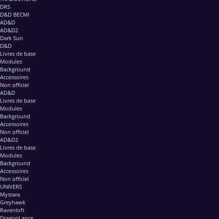
DRS
D&D BECMI
AD&D
AD&D2
Dark Sun
D&D
Livres de base
Modules
Background
Accessoires
Non officiel
AD&D
Livres de base
Modules
Background
Accessoires
Non officiel
AD&D2
Livres de base
Modules
Background
Accessoires
Non officiel
UNIVERS
Mystara
Greyhawk
Ravenloft
DragonLance