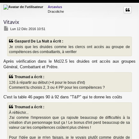
g
u
Arcavius
e
t
Dracoliche
Vitavix
M
Lun 12 Déc 2016 10:51
e
s
Gaspard De La Nuit a écrit :
s
Je crois que les druides comme les clercs ont accès au groupe de
a
g
compétences des combattants, à verifier
e
Après vérification dans le MdJ2.5 les druides ont accès aux groupes
Général, Combattant et Prêtre.
Troumad a écrit :
126 à répartir au début (+4 pour le bous d'int)
Comment tu choisis 2, 3 ou 4 PP pour les compétences ?
C'est la table 46 pages 90 à 92 dans "T&P" qui te donne les coûts
Troumad a écrit :
À réfléchir...
J'ai comme l'impression que ça rajoute beaucoup de difficultés à la
création d'un personnage tout ça ! Le bonus d'int perd beaucoup de sa
valeur car les compétences coûtent plus chères !
Pour l'idée que je m'en faisais, je le voyais plutôt comme druide de