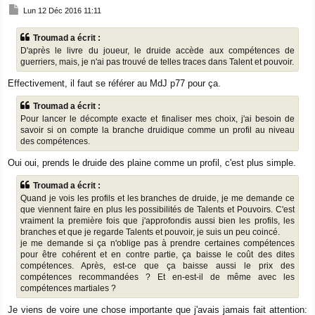
M
Lun 12 Déc 2016 11:11
e
s
Troumad a écrit :
s
D'après le livre du joueur, le druide accède aux compétences de
a
g
guerriers, mais, je n'ai pas trouvé de telles traces dans Talent et pouvoir.
e
Effectivement, il faut se référer au MdJ p77 pour ça.
Troumad a écrit :
Pour lancer le décompte exacte et finaliser mes choix, j'ai besoin de
savoir si on compte la branche druidique comme un profil au niveau
des compétences.
Oui oui, prends le druide des plaine comme un profil, c'est plus simple.
Troumad a écrit :
Quand je vois les profils et les branches de druide, je me demande ce
que viennent faire en plus les possibilités de Talents et Pouvoirs. C'est
vraiment la première fois que j'approfondis aussi bien les profils, les
branches et que je regarde Talents et pouvoir, je suis un peu coincé.
je me demande si ça n'oblige pas à prendre certaines compétences
pour être cohérent et en contre partie, ça baisse le coût des dites
compétences. Après, est-ce que ça baisse aussi le prix des
compétences recommandées ? Et en-est-il de même avec les
compétences martiales ?
Je viens de voire une chose importante que j'avais jamais fait attention: