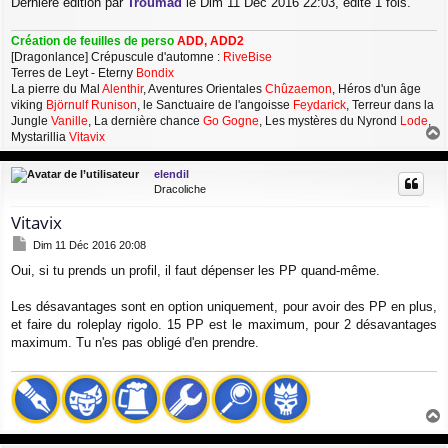
Dernière édition par
Troumad
le Dim 11 Déc 2016 22:03, édité 1 fois.
Création de feuilles de perso
ADD, ADD2
[Dragonlance] Crépuscule d'automne :
RiveBise
Terres de Leyt - Eterny
Bondix
La pierre du Mal
Alenthir
, Aventures Orientales
Chûzaemon
, Héros d'un âge
viking
Björnulf Runison
, le Sanctuaire de l'angoisse
Feydarick
, Terreur dans la
Jungle
Vanille
, La dernière chance
Go Gogne
, Les mystères du Nyrond
Lode
,
Mystarillia
Vitavix
a
u
elendil
t
Dracoliche
Vitavix
M
Dim 11 Déc 2016 20:08
e
Oui, si tu prends un profil, il faut dépenser les PP quand-même.
s
s
a
Les désavantages sont en option uniquement, pour avoir des PP en plus,
g
et faire du roleplay rigolo. 15 PP est le maximum, pour 2 désavantages
e
maximum. Tu n'es pas obligé d'en prendre.
a
u