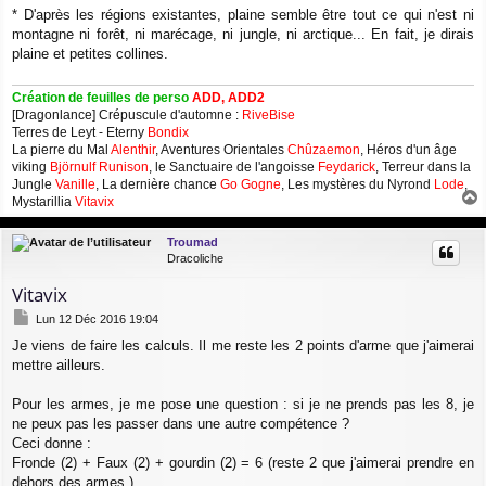
* D'après les régions existantes, plaine semble être tout ce qui n'est ni
montagne ni forêt, ni marécage, ni jungle, ni arctique... En fait, je dirais
plaine et petites collines.
Création de feuilles de perso
ADD, ADD2
[Dragonlance] Crépuscule d'automne :
RiveBise
Terres de Leyt - Eterny
Bondix
La pierre du Mal
Alenthir
, Aventures Orientales
Chûzaemon
, Héros d'un âge
viking
Björnulf Runison
, le Sanctuaire de l'angoisse
Feydarick
, Terreur dans la
Jungle
Vanille
, La dernière chance
Go Gogne
, Les mystères du Nyrond
Lode
,
Mystarillia
Vitavix
a
u
Troumad
t
Dracoliche
Vitavix
M
Lun 12 Déc 2016 19:04
e
Je viens de faire les calculs. Il me reste les 2 points d'arme que j'aimerai
s
mettre ailleurs.
s
a
g
Pour les armes, je me pose une question : si je ne prends pas les 8, je
e
ne peux pas les passer dans une autre compétence ?
Ceci donne :
Fronde (2) + Faux (2) + gourdin (2) = 6 (reste 2 que j'aimerai prendre en
dehors des armes.)