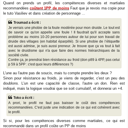
Quand on prends un profil, les compétences diverses et martiales
recommandées
coûtent 1PP de moins
Faut que je revois ma copie pour
le tuto Vasiliev et dans création de personnage ...
Troumad a écrit :
Je verrais une phobie de la foule modérée pour mon druide. Le tout est
de savoir ce qu'on appelle une foule ! Il faudrait qu'il accepte sans
problème au moins 10-20 personnes autour de lui pour son travail de
druide des villages (en habitat éparpillé). Si une phobie de l’étiquette
est aussi admise, je suis aussi preneur. Je trouve que ça va tout à fait
avec le druidisme qui n'a que faire des normes hiérarchiques de la
société civile.
Contre ça, je prendrai bien résistance au froid (don p89 à 4PP, pas celui
p 59 à 5PP : c'est quoi leurs différences ?)
L'une au l'autre pas de soucis, mais tu compte prendre les deux ?
Sinon pour résistance au froids, je viens de regarder, c'est un peu des
doublons. L'un est une capacité de classe, l'autre un don. Rien est
indiqué, mais la logique voudrai que se soit cumulatif, et donnerai un +4.
Toko a écrit :
A prori, le profil ne faut pas baisser le coût des compétences
recommandées. C'est juste une indication de ce qui est cohérent avec
le profil.
Si si, pour les compétences diverses comme martiales, ce qui est
recommandé dans un profil coûte un PP de moins