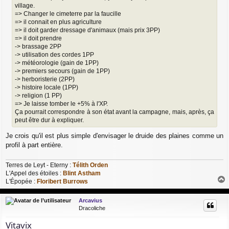
village.
=> Changer le cimeterre par la faucille
=> il connait en plus agriculture
=> il doit garder dressage d'animaux (mais prix 3PP)
=> il doit prendre
-> brassage 2PP
-> utilisation des cordes 1PP
-> météorologie (gain de 1PP)
-> premiers secours (gain de 1PP)
-> herboristerie (2PP)
-> histoire locale (1PP)
-> religion (1 PP)
=> Je laisse tomber le +5% à l'XP.
Ça pourrait correspondre à son état avant la campagne, mais, après, ça
peut être dur à expliquer.
Je crois qu'il est plus simple d'envisager le druide des plaines comme un
profil à part entière.
Terres de Leyt - Eterny :
Télith Orden
L'Appel des étoiles :
Blint Astham
L'Épopée :
Floribert Burrows
a
u
Arcavius
t
Dracoliche
Vitavix