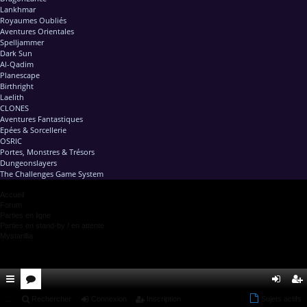
Lankhmar
Royaumes Oubliés
Aventures Orientales
Spelljammer
Dark Sun
Al-Qadim
Planescape
Birthright
Laelith
CLONES
Aventures Fantastiques
Epées & Sorcellerie
OSRIC
Portes, Monstres & Trésors
Dungeonslayers
The Challenges Game System
Accueil
Forum
Parties en ligne
Parties en stand-by / en attente
Mystarillia
ac
...
or
Rechercher
Connexion
Inscription
Sujets actifs
on
ns