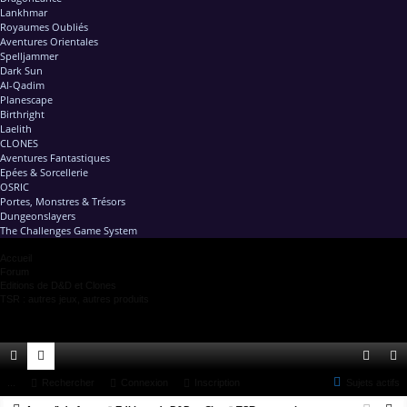
Lankhmar
Royaumes Oubliés
Aventures Orientales
Spelljammer
Dark Sun
Al-Qadim
Planescape
Birthright
Laelith
CLONES
Aventures Fantastiques
Epées & Sorcellerie
OSRIC
Portes, Monstres & Trésors
Dungeonslayers
The Challenges Game System
Accueil
Forum
Editions de D&D et Clones
TSR : autres jeux, autres produits
ac
...
or
Rechercher
Connexion
Inscription
Sujets actifs
on
ns