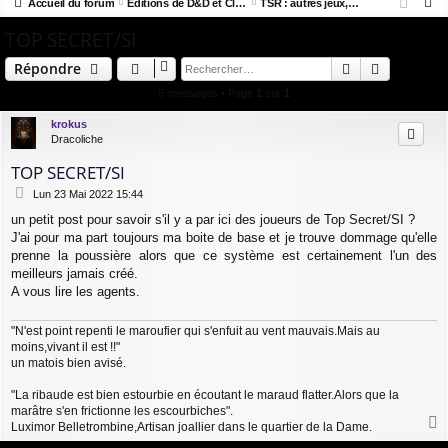
R
co
Accueil du forum
u
Editions de D&D et Clones
TSR : autres jeux, autres produits
ne
cri
e
TOP SECRET/SI
ur
m
xi
pti
c
ci
s
on
on
Rechercher
Recherch
Répondre
h
e
s
5 messages • Page
1
sur
1
r
krokus
c
Dracoliche
h
TOP SECRET/SI
e
M
Lun 23 Mai 2022 15:44
r
e
un petit post pour savoir s'il y a par ici des joueurs de Top Secret/SI ?
s
J'ai pour ma part toujours ma boite de base et je trouve dommage qu'elle
s
a
prenne la poussière alors que ce système est certainement l'un des
g
meilleurs jamais créé.
e
A vous lire les agents.
"N'est point repenti le maroufier qui s'enfuit au vent mauvais.Mais au
moins,vivant il est !!"
un matois bien avisé.
"La ribaude est bien estourbie en écoutant le maraud flatter.Alors que la
marâtre s'en frictionne les escourbiches".
Luximor Belletrombine,Artisan joallier dans le quartier de la Dame.
a