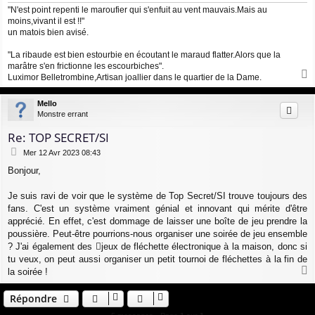
"N'est point repenti le maroufier qui s'enfuit au vent mauvais.Mais au
moins,vivant il est !!"
un matois bien avisé.
"La ribaude est bien estourbie en écoutant le maraud flatter.Alors que la
marâtre s'en frictionne les escourbiches".
Luximor Belletrombine,Artisan joallier dans le quartier de la Dame.
a
u
Mello
t
Monstre errant
Re: TOP SECRET/SI
M
Mer 12 Avr 2023 08:43
e
Bonjour,
s
s
a
Je suis ravi de voir que le système de Top Secret/SI trouve toujours des
g
fans. C'est un système vraiment génial et innovant qui mérite d'être
e
apprécié. En effet, c'est dommage de laisser une boîte de jeu prendre la
poussière. Peut-être pourrions-nous organiser une soirée de jeu ensemble
? J'ai également des
jeux de fléchette électronique
à la maison, donc si
tu veux, on peut aussi organiser un petit tournoi de fléchettes à la fin de
la soirée !
a
u
Répondre
t