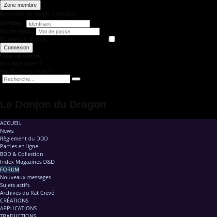
Zone membre
Bienvenue au Donjon du Dragon
Identifiant
Mot de passe
Se souvenir de moi
Connexion
Créer un compte
Identifiant oublié ?
Mot de passe oublié ?
Le Donjon du Dragon
ACCUEIL
News
Règlement du DDD
Parties en ligne
BDD & Collection
Index Magazines D&D
FORUM
Nouveaux messages
Sujets actifs
Archives du Rat Crevé
CRÉATIONS
APPLICATIONS
TRADUCTIONS