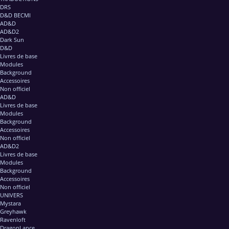
DRS
D&D BECMI
AD&D
AD&D2
Dark Sun
D&D
Livres de base
Modules
Background
Accessoires
Non officiel
AD&D
Livres de base
Modules
Background
Accessoires
Non officiel
AD&D2
Livres de base
Modules
Background
Accessoires
Non officiel
UNIVERS
Mystara
Greyhawk
Ravenloft
DragonLance