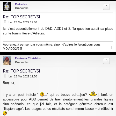
u
Outsider
t
Dracoliche
Re: TOP SECRET/SI
M
Lun 23 Mai 2022 19:08
e
Ici c'est essentiellement du D&D, ADD1 et 2. Ta question aurait sa place
s
sur le forum Rêve d'Ailleurs.
s
a
g
Apprenez à penser par vous même, sinon d'autres le feront pour vous.
e
MD ADD2/2.5
a
u
Fantosia Chat-Murr
t
Dracoliche
Re: TOP SECRET/SI
M
Lun 23 Mai 2022 19:50
e
Bonjour,
s
s
a
il y a un post intitulé "
..." qui se trouve euh...[où?
], bref, un
g
accessoire pour ADD permet de tirer aléatoirement les grandes lignes
e
d'un scénario, ce que j'ai fait, et la catégorie générale obtenue est
"Espionnage". Les tirages et les résultats sont hmmm laisse-moi réfléchir