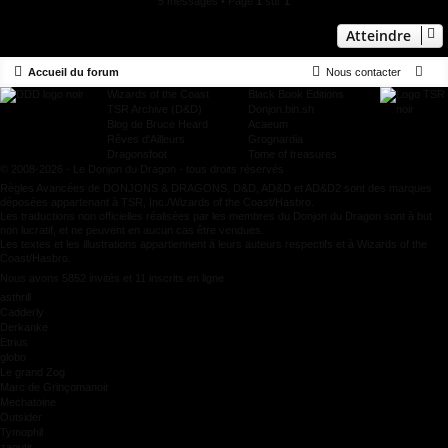
5 messages • Page
1
sur
1
Atteindre
Accueil du forum
Nous contacter
Wizards of the Coast
Black Book Editions
TSR Archive (D&D)
Donjon.bin.sh
Blog de Bruce Heard
Acaeum
Rêves d'Ailleurs
Grognardia
Dragonsfoot
Tome of treasures
© 2008-2026 - Le Donjon du Dragon - tous droits réservés
Règles Avancées de DONJONS & DRAGONS, D&D, AD&D et AD&D2 sont des marques
déposées appartenant à TSR, Inc./Wizards of the Coast/Hasbro.
Les traductions non officielles réalisées par les membres du Donjon du Dragon sont à but
non lucratif, et ne peuvent en aucun cas être vendues.
Les textes et les illustrations appartiennent à leurs auteurs respectifs et à Wizards of the
Coast/Hasbro.
Nous avons 5852 invités et 11 inscrits en ligne
asthrill
Cadderly
Derkanke
Etrius
globo
Le grand Zog
Marc de Grinçomanoir
Mechatoine
Outsider
Tymophil
zaoutir