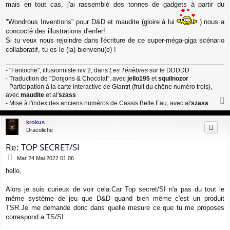
mais en tout cas, j'ai rassemblé des tonnes de gadgets à partir du
"Wondrous Inventions" pour D&D et maudite (gloire à lui
) nous a
concocté des illustrations d'enfer!
Si tu veux nous rejoindre dans l'écriture de ce super-méga-giga scénario
collaboratif, tu es le (la) bienvenu(e) !
- "Fantoche", illusionniste niv 2, dans
Les Ténèbres
sur le DDDDD
- Traduction de "Donjons & Chocolat", avec
jello195
et
squilnozor
- Participation à la carte interactive de Glantri (fruit du chêne numéro trois),
avec
maudite
et al'
szass
- Mise à l'index des anciens numéros de Cassis Belle Eau, avec al'
szass
a
u
krokus
t
Dracoliche
Re: TOP SECRET/SI
M
Mar 24 Mai 2022 01:06
e
hello,
s
s
a
Alors je suis curieux de voir cela.Car Top secret/SI n'a pas du tout le
g
même système de jeu que D&D quand bien même c'est un produit
e
TSR.Je me demande donc dans quelle mesure ce que tu me proposes
correspond a TS/SI.