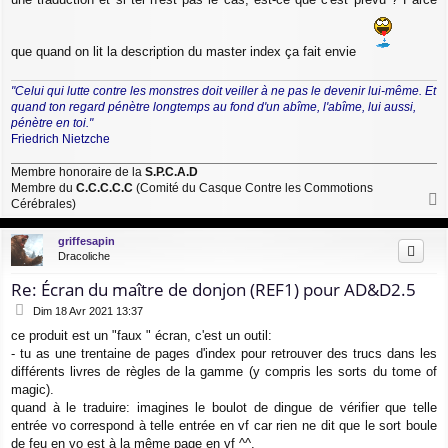
que quand on lit la description du master index ça fait envie
"Celui qui lutte contre les monstres doit veiller à ne pas le devenir lui-même. Et
quand ton regard pénètre longtemps au fond d'un abîme, l'abîme, lui aussi,
pénètre en toi."
Friedrich Nietzche
Membre honoraire de la
S.P.C.A.D
Membre du
C.C.C.C.C
(Comité du Casque Contre les Commotions
Cérébrales)
a
u
griffesapin
t
Dracoliche
Re: Écran du maître de donjon (REF1) pour AD&D2.5
M
Dim 18 Avr 2021 13:37
e
ce produit est un "faux " écran, c'est un outil:
s
- tu as une trentaine de pages d'index pour retrouver des trucs dans les
s
a
différents livres de règles de la gamme (y compris les sorts du tome of
g
magic).
e
quand à le traduire: imagines le boulot de dingue de vérifier que telle
entrée vo correspond à telle entrée en vf car rien ne dit que le sort boule
de feu en vo est à la même page en vf ^^.