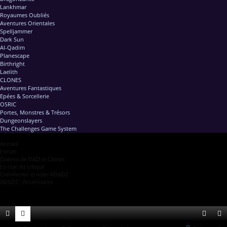
Lankhmar
Royaumes Oubliés
Aventures Orientales
Spelljammer
Dark Sun
Al-Qadim
Planescape
Birthright
Laelith
CLONES
Aventures Fantastiques
Epées & Sorcellerie
OSRIC
Portes, Monstres & Trésors
Dungeonslayers
The Challenges Game System
Accueil
Forum
Editions de D&D et Clones
Le coin du critique
Commenter et noter AD&D2
AD&D2 : Accessoires