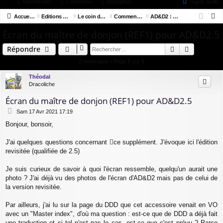
ac
...
or
Rechercher
Connexion
Inscription
Sujets actifs
on
ns
R
co
Accueil du forum
u
Editions de D&D et Clones
Le coin du critique
Commenter et noter AD&D2
AD&D2 : Accessoires
ne
cri
e
Écran du maître de donjon (REF1) pour AD&D2.5
ur
m
xi
pti
c
ci
s
on
on
Rechercher
Recherch
Répondre
h
e
s
2 messages • Page
1
sur
1
r
Théodal
c
Dracoliche
h
Écran du maître de donjon (REF1) pour AD&D2.5
e
M
Sam 17 Avr 2021 17:19
r
e
Bonjour, bonsoir,
s
s
a
J'ai quelques questions concernant
ce supplément
. J'évoque ici l'édition
g
revisitée (qualifiée de 2.5)
e
Je suis curieux de savoir à quoi l'écran ressemble, quelqu'un aurait une
photo ? J'ai déjà vu des photos de l'écran d'AD&D2 mais pas de celui de
la version revisitée.
Par ailleurs, j'ai lu sur la page du DDD que cet accessoire venait en VO
avec un "Master index", d'où ma question : est-ce que de DDD a déjà fait
une traduction et si tel n'est pas le cas, est-ce que c'est prévu ? Parce