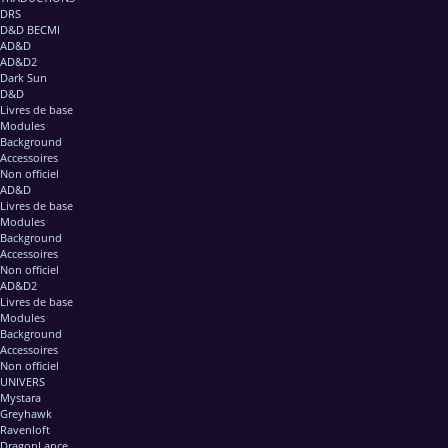
DRS
D&D BECMI
AD&D
AD&D2
Dark Sun
D&D
Livres de base
Modules
Background
Accessoires
Non officiel
AD&D
Livres de base
Modules
Background
Accessoires
Non officiel
AD&D2
Livres de base
Modules
Background
Accessoires
Non officiel
UNIVERS
Mystara
Greyhawk
Ravenloft
DragonLance