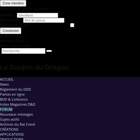
Zone membre
Bienvenue au Donjon du Dragon
Identifiant
Mot de passe
Se souvenir de moi
Connexion
Créer un compte
Identifiant oublié ?
Mot de passe oublié ?
Le Donjon du Dragon
ACCUEIL
News
Règlement du DDD
Parties en ligne
BDD & Collection
Index Magazines D&D
FORUM
Nouveaux messages
Sujets actifs
Archives du Rat Crevé
CRÉATIONS
APPLICATIONS
TRADUCTIONS