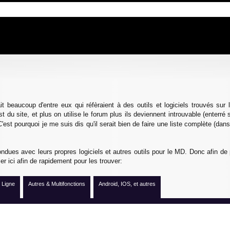
he avancée
 beaucoup d'entre eux qui réfèraient à des outils et logiciels trouvés sur l
 du site, et plus on utilise le forum plus ils deviennent introuvable (enterré 
C'est pourquoi je me suis dis qu'il serait bien de faire une liste complète (da
ndues avec leurs propres logiciels et autres outils pour le MD. Donc afin de 
sser ici afin de rapidement pour les trouver:
 Ligne
Autres & Multifonctions
Android, IOS, et autres