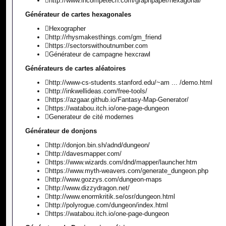
http://www.incompetech.com/graphpaper/hexagonal/
Générateur de cartes hexagonales
Hexographer
http://rhysmakesthings.com/gm_friend
https://sectorswithoutnumber.com
Générateur de campagne hexcrawl
Générateurs de cartes aléatoires
http://www-cs-students.stanford.edu/~am ... /demo.html
http://inkwellideas.com/free-tools/
https://azgaar.github.io/Fantasy-Map-Generator/
https://watabou.itch.io/one-page-dungeon
Generateur de cité modernes
Générateur de donjons
http://donjon.bin.sh/adnd/dungeon/
http://davesmapper.com/
https://www.wizards.com/dnd/mapper/launcher.htm
https://www.myth-weavers.com/generate_dungeon.php
http://www.gozzys.com/dungeon-maps
http://www.dizzydragon.net/
http://www.enormkritik.se/osr/dungeon.html
http://polyrogue.com/dungeon/index.html
https://watabou.itch.io/one-page-dungeon