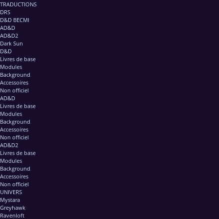
TRADUCTIONS
DRS
D&D BECMI
AD&D
AD&D2
Dark Sun
D&D
Livres de base
Modules
Background
Accessoires
Non officiel
AD&D
Livres de base
Modules
Background
Accessoires
Non officiel
AD&D2
Livres de base
Modules
Background
Accessoires
Non officiel
UNIVERS
Mystara
Greyhawk
Ravenloft