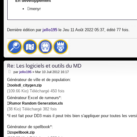
En développement
menyr
Dernière édition par
jello195
le Jeu 11 Août 2022 05:37, édité 77 fois.
Re: Les logiciels et outils du MD
M
par
jello195
»
Mar 10 Juil 2012 16:17
e
Générateur de ville et de population:
s
toolsdl_citygen.zip
s
a
(109.66 Kio) Téléchargé 450 fois
g
Générateur Excel de rumeurs*:
e
Rumor Random Generation.xls
(38 Kio) Téléchargé 382 fois
*il est fait pour DD3 mais il peut très bien s'appliquer pour toutes les vers
Générateur de spellbook*:
izspellbook.zip