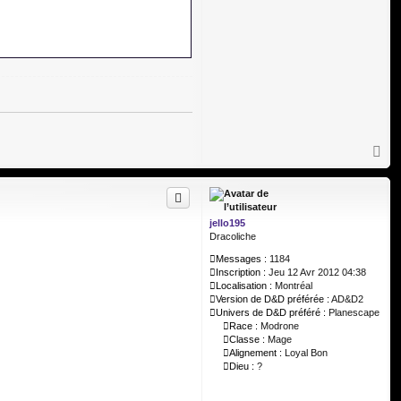
H
a
u
t
jello195
Dracoliche
Messages :
1184
Inscription :
Jeu 12 Avr 2012 04:38
Localisation :
Montréal
Version de D&D préférée :
AD&D2
Univers de D&D préféré :
Planescape
Race :
Modrone
Classe :
Mage
Alignement :
Loyal Bon
Dieu :
?