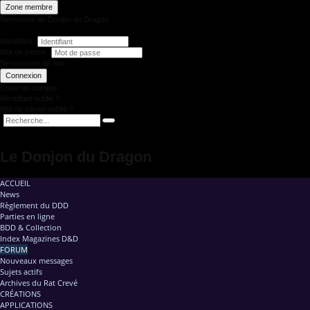
Zone membre
Bienvenue au Donjon du Dragon
Identifiant
Mot de passe
Se souvenir de moi
Connexion
Créer un compte
Identifiant oublié ?
Mot de passe oublié ?
Le Donjon du Dragon
ACCUEIL
News
Règlement du DDD
Parties en ligne
BDD & Collection
Index Magazines D&D
FORUM
Nouveaux messages
Sujets actifs
Archives du Rat Crevé
CRÉATIONS
APPLICATIONS