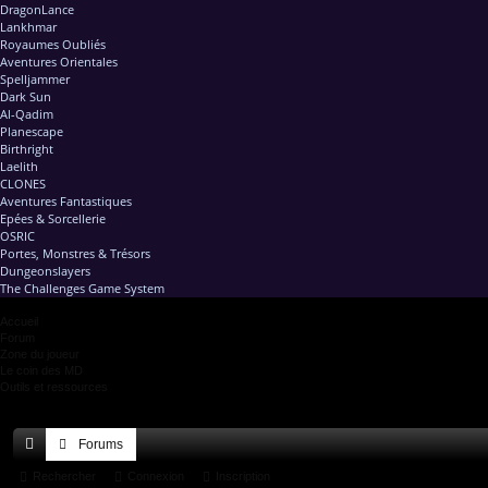
DragonLance
Lankhmar
Royaumes Oubliés
Aventures Orientales
Spelljammer
Dark Sun
Al-Qadim
Planescape
Birthright
Laelith
CLONES
Aventures Fantastiques
Epées & Sorcellerie
OSRIC
Portes, Monstres & Trésors
Dungeonslayers
The Challenges Game System
Accueil
Forum
Zone du joueur
Le coin des MD
Outils et ressources
Forums
ac
Rechercher
Connexion
Inscription