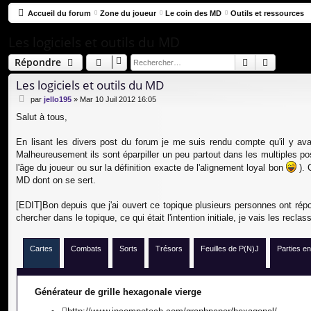
co
Accueil du forum
Zone du joueur
Le coin des MD
Outils et ressources
ur
Les logiciels et outils du MD
ci
Rechercher
Recherc
Répondre
s
Les logiciels et outils du MD
M
par
jello195
»
Mar 10 Juil 2012 16:05
e
Salut à tous,
s
s
a
En lisant les divers post du forum je me suis rendu compte qu'il y avait
g
Malheureusement ils sont éparpiller un peu partout dans les multiples post
e
l'âge du joueur ou sur la définition exacte de l'alignement loyal bon
). 
MD dont on se sert.
[EDIT]Bon depuis que j'ai ouvert ce topique plusieurs personnes ont répo
chercher dans le topique, ce qui était l'intention initiale, je vais les recla
Cartes
Combats
Sorts
Trésors
Feuilles de P(N)J
Parties en
Générateur de grille hexagonale vierge