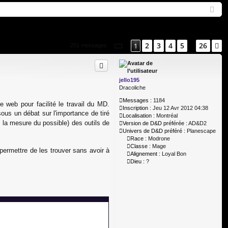
Q
ne
cri
xi
pti
on
on
Page
1
sur
26
2
3
4
5
26
1
S
251 messages
…
jello195
Dracoliche
Messages :
1184
e web pour facilité le travail du MD.
Inscription :
Jeu 12 Avr 2012 04:38
sous un débat sur l'importance de tiré
Localisation :
Montréal
ns la mesure du possible) des outils de
Version de D&D préférée :
AD&D2
Univers de D&D préféré :
Planescape
Race :
Modrone
Classe :
Mage
permettre de les trouver sans avoir à
Alignement :
Loyal Bon
Dieu :
?