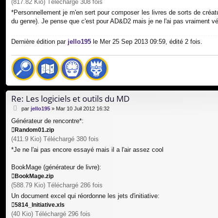
(817.82 Kio) Téléchargé 308 fois
*Personnellement je m'en sert pour composer les livres de sorts de créat
du genre). Je pense que c'est pour AD&D2 mais je ne l'ai pas vraiment véri
Dernière édition par
jello195
le Mer 25 Sep 2013 09:59, édité 2 fois.
Re: Les logiciels et outils du MD
M
par
jello195
»
Mar 10 Juil 2012 16:32
e
Générateur de rencontre*:
s
Random01.zip
s
a
(411.9 Kio) Téléchargé 380 fois
g
*Je ne l'ai pas encore essayé mais il a l'air assez cool
e
BookMage (générateur de livre):
BookMage.zip
(588.79 Kio) Téléchargé 286 fois
Un document excel qui réordonne les jets d'initiative:
5814_Initiative.xls
(40 Kio) Téléchargé 296 fois