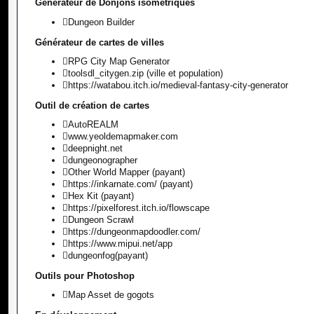
Générateur de Donjons isométriques
Dungeon Builder
Générateur de cartes de villes
RPG City Map Generator
toolsdl_citygen.zip
(ville et population)
https://watabou.itch.io/medieval-fantasy-city-generator
Outil de création de cartes
AutoREALM
www.yeoldemapmaker.com
deepnight.net
dungeonographer
Other World Mapper
(payant)
https://inkarnate.com/
(payant)
Hex Kit
(payant)
https://pixelforest.itch.io/flowscape
Dungeon Scrawl
https://dungeonmapdoodler.com/
https://www.mipui.net/app
dungeonfog
(payant)
Outils pour Photoshop
Map Asset de gogots