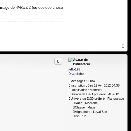
e mage de 4/4/3/2/2 (ou quelque chose
H
a
u
t
jello195
Dracoliche
Messages :
1184
Inscription :
Jeu 12 Avr 2012 04:38
Localisation :
Montréal
Version de D&D préférée :
AD&D2
Univers de D&D préféré :
Planescape
Race :
Modrone
Classe :
Mage
Alignement :
Loyal Bon
Dieu :
?