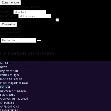
Zone membre
Bienvenue au Donjon du Dragon
Identifiant
Mot de passe
Se souvenir de moi
Connexion
Créer un compte
Identifiant oublié ?
Mot de passe oublié ?
Le Donjon du Dragon
ACCUEIL
News
Règlement du DDD
Parties en ligne
BDD & Collection
Index Magazines D&D
FORUM
Nouveaux messages
Sujets actifs
Archives du Rat Crevé
CRÉATIONS
APPLICATIONS
TRADUCTIONS