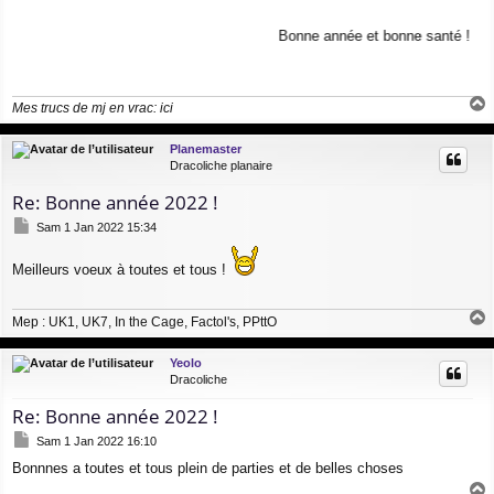
e
s
Bonne année et bonne santé !
s
a
g
e
Mes trucs de mj en vrac:
ici
a
u
Planemaster
t
Dracoliche planaire
Re: Bonne année 2022 !
M
Sam 1 Jan 2022 15:34
e
s
Meilleurs voeux à toutes et tous !
s
a
g
Mep : UK1, UK7, In the Cage, Factol's, PPttO
e
a
u
Yeolo
t
Dracoliche
Re: Bonne année 2022 !
M
Sam 1 Jan 2022 16:10
e
Bonnnes a toutes et tous plein de parties et de belles choses
s
s