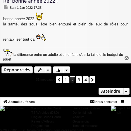
Re: Bonne année 2022 !
M
Sam 1 Jan 2022 17:35
e
s
bonne année 2022
s
la santé, des sous, être bien entouré et plein de jeux de rôles pour
a
g
e
rentabiliser tout ca
la différence entre un adulte et un enfant, c'est la taille et le budget du
jouet
a
u
Répondre
t
1
3
4
Précédent
2
Suivant
31 messages
Atteindre
Accueil du forum
Nous contacter
Wizards of the Coast
Black Book Editions
TSR Archive (D&D)
Donjon.bin.sh
Blog de Bruce Heard
Acaeum
Rêves d'Ailleurs
Grognardia
Dragonsfoot
Tome of treasures
© 2008-2026 - Le Donjon du Dragon - tous droits réservés