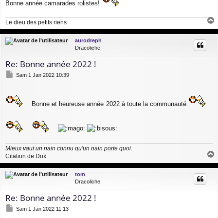
a
Bonne année camarades rolistes!
g
e
Le dieu des petits riens
a
u
aurodreph
t
Dracoliche
Re: Bonne année 2022 !
M
Sam 1 Jan 2022 10:39
e
s
s
a
Bonne et heureuse année 2022 à toute la communauté
g
e
Mieux vaut un nain connu qu'un nain porte quoi.
Citation de Dox
a
u
tom
t
Dracoliche
Re: Bonne année 2022 !
M
Sam 1 Jan 2022 11:13
e