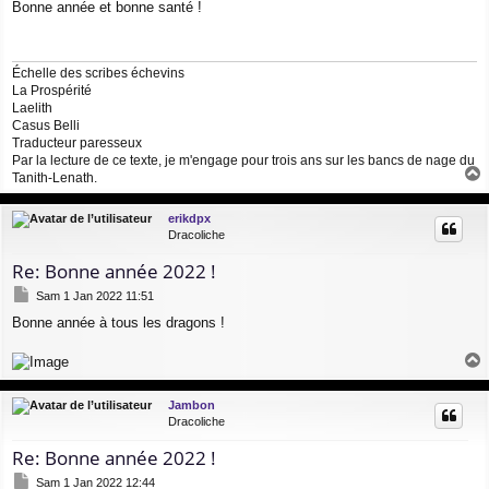
Bonne année et bonne santé !
s
s
a
g
Échelle des scribes échevins
e
La Prospérité
Laelith
Casus Belli
Traducteur paresseux
Par la lecture de ce texte, je m'engage pour trois ans sur les bancs de nage du
Tanith-Lenath.
a
u
erikdpx
t
Dracoliche
Re: Bonne année 2022 !
M
Sam 1 Jan 2022 11:51
e
Bonne année à tous les dragons !
s
s
a
g
a
e
u
Jambon
t
Dracoliche
Re: Bonne année 2022 !
M
Sam 1 Jan 2022 12:44