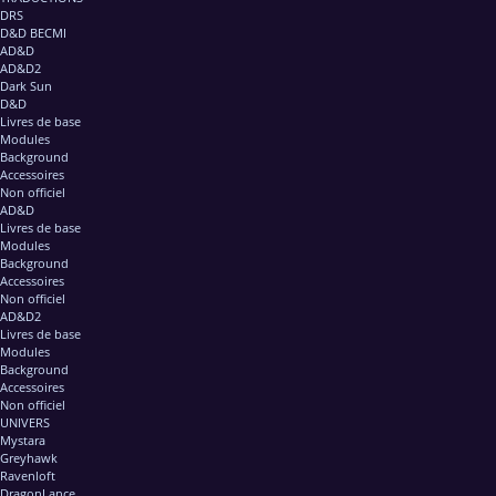
DRS
D&D BECMI
AD&D
AD&D2
Dark Sun
D&D
Livres de base
Modules
Background
Accessoires
Non officiel
AD&D
Livres de base
Modules
Background
Accessoires
Non officiel
AD&D2
Livres de base
Modules
Background
Accessoires
Non officiel
UNIVERS
Mystara
Greyhawk
Ravenloft
DragonLance