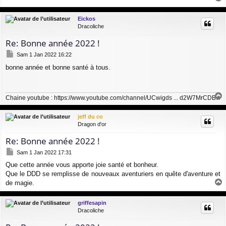
a
a
g
u
Eickos
e
t
Dracoliche
Re: Bonne année 2022 !
M
Sam 1 Jan 2022 16:22
e
bonne année et bonne santé à tous.
s
s
a
g
Chaine youtube :
https://www.youtube.com/channel/UCwigds ... d2W7MrCDBw
e
a
u
jeff du co
t
Dragon d'or
Re: Bonne année 2022 !
M
Sam 1 Jan 2022 17:31
e
Que cette année vous apporte joie santé et bonheur.
s
Que le DDD se remplisse de nouveaux aventuriers en quête d'aventure et
s
a
de magie.
g
a
e
u
griffesapin
t
Dracoliche