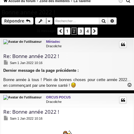
R
co
Accueil du forum
u
Zone des membres
La Taverne
ne
cri
e
ur
m
xi
pti
Bonne année 2022 !
c
ci
s
on
on
Rechercher
Recherch
Répondre
h
e
s
1
3
4
Précédent
2
Suivant
31 messages
r
c
Mériadec
Dracoliche
h
e
Re: Bonne année 2022 !
r
M
Sam 1 Jan 2022 10:16
e
Dernier message de la page précédente :
s
s
Bonne année à tous ! Plein de bonnes choses pour cette année 2022...
a
g
en commençant par une bonne santé !
e
a
u
ORCUS POCUS
t
Dracoliche
Re: Bonne année 2022 !
M
Sam 1 Jan 2022 10:16
e
s
s