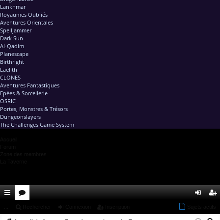
Lankhmar
Royaumes Oubliés
Aventures Orientales
Spelljammer
Dark Sun
Al-Qadim
Planescape
Birthright
Laelith
CLONES
Aventures Fantastiques
Epées & Sorcellerie
OSRIC
Portes, Monstres & Trésors
Dungeonslayers
The Challenges Game System
Accueil
Forum
Zone des membres
La Taverne
ac
...
or
Rechercher
Connexion
Inscription
Sujets actifs
on
ns