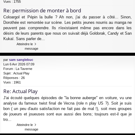
Vues :
1755
Re: permission de monter à bord
Coloargol et Pépin la bulle ? Ah non, j'ai du passer à côté... Sinon,
Dorothée est remontée sur scène. Les petits jeunes nourris au manga ne
peuvent pas comprendre. Ils n'existaient même pas encore dans les
désirs de leurs parents que nous on suivait déjà Goldorak, Candy et San
Kukaï. Sans parler de...
Atteindre le
message
par
sam sanglebuc
Lun 6 Avr 2026 07:09
Forum :
La Taverne
Sujet :
Actual Play
Réponses :
26
Vues :
1961
Re: Actual Play
J'ai écouté quelques épisodes de "la bonne auberge" en voiture, vu une
analyse du fameux twist final de Vecna (role n play US ?). Soit je suis
bon ( un peu d'auto satisfaction ne fait pas de mal !), soit mes groupes
de joueurs et joueuses sont eux aussi des bons; toujours est-il que je
tro...
Atteindre le
message