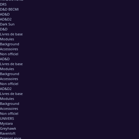
DRS
D&D BECMI
AD&D
AD&D2
Dark Sun
D&D
Livres de base
Modules
Background
Accessoires
Non officiel
AD&D
Livres de base
Modules
Background
Accessoires
Non officiel
AD&D2
Livres de base
Modules
Background
Accessoires
Non officiel
UNIVERS
Mystara
Greyhawk
Ravenloft
DragonLance