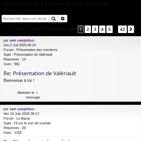
ur
m
xi
pti
La recherche a retourné 419 résultats
c
ci
s
on
on
Aller sur la recherche avancée
h
Rechercher
Recherche avancée
e
s
r
Page
1
sur
42
2
3
4
5
42
1
Su
La recherche a retourné 419 résultats
…
c
h
par
sam sanglebuc
Jeu 2 Juil 2026 05:24
e
Forum :
Présentation des membres
r
Sujet :
Présentation de Valériault
Réponses :
14
Vues :
561
Re: Présentation de Valériault
Bienvenue à toi !
Atteindre le
message
par
sam sanglebuc
Ven 19 Juin 2026 08:17
Forum :
Le Bazar
Sujet :
Fil sur le sort de souhait
Réponses :
20
Vues :
1325