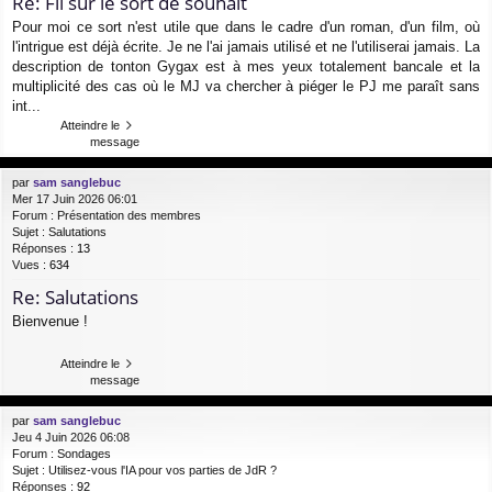
Re: Fil sur le sort de souhait
Pour moi ce sort n'est utile que dans le cadre d'un roman, d'un film, où
l'intrigue est déjà écrite. Je ne l'ai jamais utilisé et ne l'utiliserai jamais. La
description de tonton Gygax est à mes yeux totalement bancale et la
multiplicité des cas où le MJ va chercher à piéger le PJ me paraît sans
int...
Atteindre le
message
par
sam sanglebuc
Mer 17 Juin 2026 06:01
Forum :
Présentation des membres
Sujet :
Salutations
Réponses :
13
Vues :
634
Re: Salutations
Bienvenue !
Atteindre le
message
par
sam sanglebuc
Jeu 4 Juin 2026 06:08
Forum :
Sondages
Sujet :
Utilisez-vous l'IA pour vos parties de JdR ?
Réponses :
92