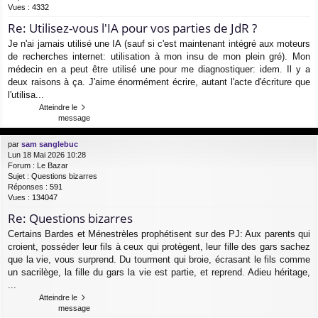
Vues :
4332
Re: Utilisez-vous l'IA pour vos parties de JdR ?
Je n'ai jamais utilisé une IA (sauf si c'est maintenant intégré aux moteurs
de recherches internet: utilisation à mon insu de mon plein gré). Mon
médecin en a peut être utilisé une pour me diagnostiquer: idem. Il y a
deux raisons à ça. J'aime énormément écrire, autant l'acte d'écriture que
l'utilisa...
Atteindre le
message
par
sam sanglebuc
Lun 18 Mai 2026 10:28
Forum :
Le Bazar
Sujet :
Questions bizarres
Réponses :
591
Vues :
134047
Re: Questions bizarres
Certains Bardes et Ménestrèles prophétisent sur des PJ: Aux parents qui
croient, posséder leur fils à ceux qui protègent, leur fille des gars sachez
que la vie, vous surprend. Du tourment qui broie, écrasant le fils comme
un sacrilège, la fille du gars la vie est partie, et reprend. Adieu héritage,
...
Atteindre le
message