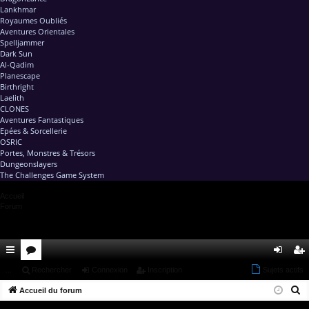
Lankhmar
Royaumes Oubliés
Aventures Orientales
Spelljammer
Dark Sun
Al-Qadim
Planescape
Birthright
Laelith
CLONES
Aventures Fantastiques
Epées & Sorcellerie
OSRIC
Portes, Monstres & Trésors
Dungeonslayers
The Challenges Game System
Accueil
Forum
ac
...
or
Rechercher
Connexion
Inscription
Sujets actifs
on
ns
R
co
Accueil du forum
u
ne
cri
e