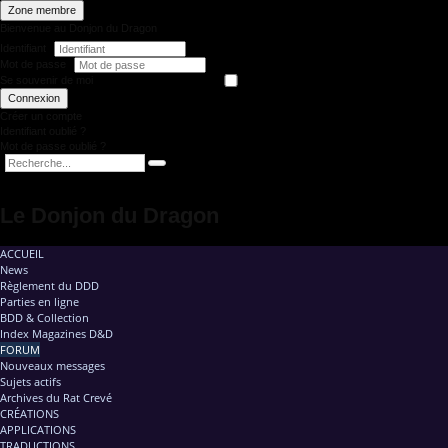
Zone membre
Bienvenue au Donjon du Dragon
Identifiant
Mot de passe
Se souvenir de moi
Connexion
Créer un compte
Identifiant oublié ?
Mot de passe oublié ?
Le Donjon du Dragon
ACCUEIL
News
Règlement du DDD
Parties en ligne
BDD & Collection
Index Magazines D&D
FORUM
Nouveaux messages
Sujets actifs
Archives du Rat Crevé
CRÉATIONS
APPLICATIONS
TRADUCTIONS