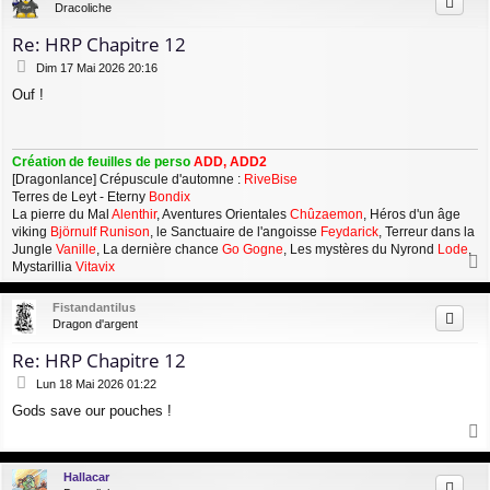
Dracoliche
Re: HRP Chapitre 12
M
Dim 17 Mai 2026 20:16
e
Ouf !
s
s
a
g
Création de feuilles de perso
ADD, ADD2
e
[Dragonlance] Crépuscule d'automne :
RiveBise
Terres de Leyt - Eterny
Bondix
La pierre du Mal
Alenthir
, Aventures Orientales
Chûzaemon
, Héros d'un âge
viking
Björnulf Runison
, le Sanctuaire de l'angoisse
Feydarick
, Terreur dans la
Jungle
Vanille
, La dernière chance
Go Gogne
, Les mystères du Nyrond
Lode
,
Mystarillia
Vitavix
a
u
Fistandantilus
t
Dragon d'argent
Re: HRP Chapitre 12
M
Lun 18 Mai 2026 01:22
e
Gods save our pouches !
s
s
a
a
g
u
Hallacar
e
t