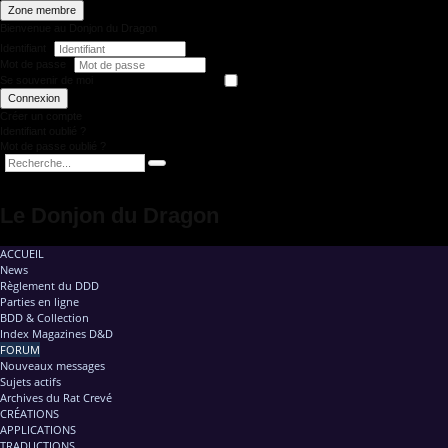
Zone membre
Bienvenue au Donjon du Dragon
Identifiant
Mot de passe
Se souvenir de moi
Connexion
Créer un compte
Identifiant oublié ?
Mot de passe oublié ?
Le Donjon du Dragon
ACCUEIL
News
Règlement du DDD
Parties en ligne
BDD & Collection
Index Magazines D&D
FORUM
Nouveaux messages
Sujets actifs
Archives du Rat Crevé
CRÉATIONS
APPLICATIONS
TRADUCTIONS