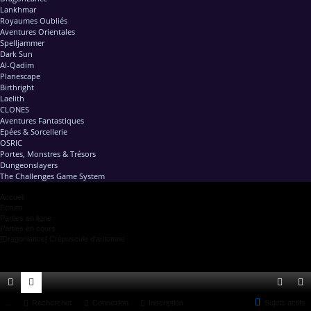
Lankhmar
Royaumes Oubliés
Aventures Orientales
Spelljammer
Dark Sun
Al-Qadim
Planescape
Birthright
Laelith
CLONES
Aventures Fantastiques
Epées & Sorcellerie
OSRIC
Portes, Monstres & Trésors
Dungeonslayers
The Challenges Game System
Accueil
Forum
Parties en ligne
Parties en cours
[Dragonlance] Crépuscule d'automne
ac
...
or
Rechercher
Connexion
Inscription
Sujets actifs
on
ns