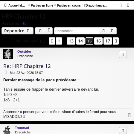
R
co
Accueil du forum
u
Parties en ligne
Parties en cours
[Dragonlance] Crépuscule d'automne
ne
cri
e
HRP Chapitre 12
ur
m
xi
pti
c
ci
s
on
on
Modérateur :
Eol
h
Rechercher
Recherch
Répondre
e
s
r
Page
15
sur
17
1
13
14
16
17
Précédent
15
Suivan
168 messages
…
c
h
Outsider
Dracoliche
e
r
Re: HRP Chapitre 12
M
Mer 22 Avr 2026 15:07
e
Dernier message de la page précédente :
s
s
Tanis essaie de frapper le dernier adversaire devant lui.
a
1d20 +2
g
e
1d8 +2+1
Apprenez à penser par vous même, sinon d'autres le feront pour vous.
MD ADD2/2.5
a
u
Troumad
t
Dracoliche