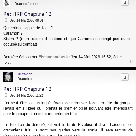
t
Dragon d'argent
Re: HRP Chapitre 12
M
Jeu 14 Mai 2026 09:01
e
Qui entend l'appel de Tass ?
s
Caramon ?
s
a
Sturm ? (il ira l'aider s'il l'entend et que Caramon ne réagit pas ou est
g
occupé/au combat)
e
Dernière édition par
Fistandantilus
le Jeu 14 Mai 2026 15:52, édité 1
fois.
a
u
Outsider
t
Dracoliche
Re: HRP Chapitre 12
M
Jeu 14 Mai 2026 11:22
e
J'ai peut être fait un loupé. Avant de retrouver Tanis en tête du groupe,
s
j'avais émis l'idée qu'il prenait le premier objet pouvant être intéressant
s
a
pour le groupe et ensuite remonter en tête.
g
e
En fonction du déroulé, s'il voit le tir de Rivebise il dira : Laissons les
draconiens fuir. Ils sont nos guides vers la sortie. Il sera temps de
s'occuper d'eux une fois sortit des sous sols.