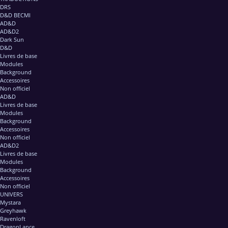
DRS
D&D BECMI
AD&D
AD&D2
Dark Sun
D&D
Livres de base
Modules
Background
Accessoires
Non officiel
AD&D
Livres de base
Modules
Background
Accessoires
Non officiel
AD&D2
Livres de base
Modules
Background
Accessoires
Non officiel
UNIVERS
Mystara
Greyhawk
Ravenloft
DragonLance