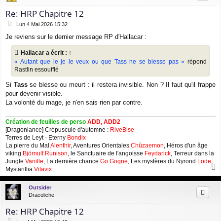
Re: HRP Chapitre 12
M
Lun 4 Mai 2026 15:32
e
Je reviens sur le dernier message RP d'Hallacar :
s
s
Hallacar
a écrit :
↑
a
g
« Autant que le je le veux ou que Tass ne se blesse pas »
répond
e
Rastlin essoufflé
Si
Tass
se blesse ou meurt : il restera invisible. Non ? Il faut qu'il frappe
pour devenir visible.
La volonté du mage, je n'en sais rien par contre.
Création de feuilles de perso
ADD, ADD2
[Dragonlance] Crépuscule d'automne :
RiveBise
Terres de Leyt - Eterny
Bondix
La pierre du Mal
Alenthir
, Aventures Orientales
Chûzaemon
, Héros d'un âge
viking
Björnulf Runison
, le Sanctuaire de l'angoisse
Feydarick
, Terreur dans la
Jungle
Vanille
, La dernière chance
Go Gogne
, Les mystères du Nyrond
Lode
,
Mystarillia
Vitavix
a
u
Outsider
t
Dracoliche
Re: HRP Chapitre 12