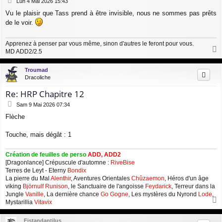
M
Lun 4 Mai 2026 15:43
e
Vu le plaisir que Tass prend à être invisible, nous ne sommes pas prêts
s
de le voir.
s
a
g
Apprenez à penser par vous même, sinon d'autres le feront pour vous.
e
MD ADD2/2.5
a
u
Troumad
t
Dracoliche
Re: HRP Chapitre 12
M
Sam 9 Mai 2026 07:34
e
Flèche
s
s
a
Touche, mais dégât : 1
g
e
Création de feuilles de perso
ADD, ADD2
[Dragonlance] Crépuscule d'automne :
RiveBise
Terres de Leyt - Eterny
Bondix
La pierre du Mal
Alenthir
, Aventures Orientales
Chûzaemon
, Héros d'un âge
viking
Björnulf Runison
, le Sanctuaire de l'angoisse
Feydarick
, Terreur dans la
Jungle
Vanille
, La dernière chance
Go Gogne
, Les mystères du Nyrond
Lode
,
Mystarillia
Vitavix
a
u
Fistandantilus