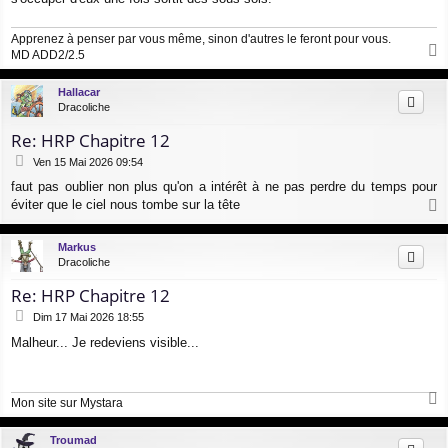
Apprenez à penser par vous même, sinon d'autres le feront pour vous.
MD ADD2/2.5
a
u
Hallacar
t
Dracoliche
Re: HRP Chapitre 12
M
Ven 15 Mai 2026 09:54
e
faut pas oublier non plus qu'on a intérêt à ne pas perdre du temps pour
s
éviter que le ciel nous tombe sur la tête
s
a
a
g
u
Markus
e
t
Dracoliche
Re: HRP Chapitre 12
M
Dim 17 Mai 2026 18:55
e
Malheur... Je redeviens visible...
s
s
a
g
Mon site sur Mystara
e
a
u
Troumad
t