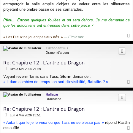
e
entraperçoit la salle emplie d'objets de valeur entre les silhouettes
projetant une ombre basse de ses camarades.
Pfiou... Encore quelques foulées et on sera dehors. Je me demande ce
que les draconiens ont entreposé dans cette pièce ?
« Les Dieux ne jouent pas aux dés. »
—
Elminster
a
u
Fistandantilus
t
Dragon d'argent
Re: Chapitre 12 : L'antre du Dragon
M
Dim 3 Mai 2026 21:59
e
Voyant revenir
Tani
s sans
Tass
,
Sturm
demande :
s
« Il dure combien de temps ton sort d'invisibilité,
Raistlin
? »
s
a
a
g
u
Hallacar
e
t
Dracoliche
Re: Chapitre 12 : L'antre du Dragon
M
Lun 4 Mai 2026 13:51
e
« Autant que le je le veux ou que Tass ne se blesse pas »
répond Rastlin
s
essoufflé
s
a
a