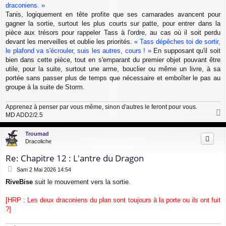
e
draconiens. »
Tanis, logiquement en tête profite que ses camarades avancent pour
gagner la sortie, surtout les plus courts sur patte, pour entrer dans la
pièce aux trésors pour rappeler Tass à l'ordre, au cas où il soit perdu
devant les merveilles et oublie les priorités.
« Tass dépêches toi de sortir,
le plafond va s'écrouler, suis les autres, cours ! »
En supposant qu'il soit
bien dans cette pièce, tout en s'emparant du premier objet pouvant être
utile, pour la suite, surtout une arme, bouclier ou même un livre, à sa
portée sans passer plus de temps que nécessaire et emboîter le pas au
groupe à la suite de Storm.
Apprenez à penser par vous même, sinon d'autres le feront pour vous.
MD ADD2/2.5
a
u
Troumad
t
Dracoliche
Re: Chapitre 12 : L'antre du Dragon
M
Sam 2 Mai 2026 14:54
e
RiveBise
suit le mouvement vers la sortie.
s
s
a
[HRP : Les deux draconiens du plan sont toujours à la porte ou ils ont fuit
g
?]
e