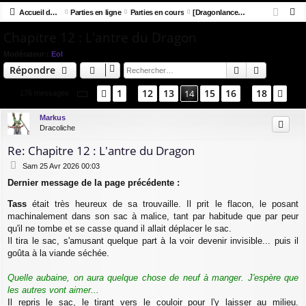
R
co
Accueil du forum
u
Parties en ligne
Parties en cours
[Dragonlance] Crépuscule d'automne
ne
cri
e
Chapitre 12 : L'antre du Dragon
ur
m
xi
pti
c
ci
s
on
on
Modérateur :
Eol
h
Rechercher
Recherch
Répondre
e
s
r
Page
14
sur
18
1
12
13
15
16
18
Précédent
14
Sui
176 messages
…
…
c
h
Markus
Dracoliche
e
r
Re: Chapitre 12 : L'antre du Dragon
M
Sam 25 Avr 2026 00:03
e
Dernier message de la page précédente :
s
s
Tass
était très heureux de sa trouvaille. Il prit le flacon, le posant
a
machinalement dans son sac à malice, tant par habitude que par peur
g
e
qu'il ne tombe et se casse quand il allait déplacer le sac.
Il tira le sac, s'amusant quelque part à la voir devenir invisible... puis il
goûta à la viande séchée.
Quelle aubaine, on aura quelque chose de neuf à manger. J'espère que
les autres vont aimer...
Il repris le sac, le tirant vers le couloir pour l'y laisser au milieu.