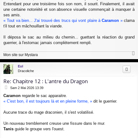
Entendant pour une troisième fois son nom, il sourit. Finalement, il avait
une certaine notoriété et son absence visuelle commençait à manquer à
ses amis.
« Tout va bien... J'ai trouvé des trucs qui vont plaire à
Caramon
»
clama
t'il tout en mâchouillant la viande.
Il déposa le sac au milieu du chemin... guettant la réaction du grand
guerrier, à l'estomac jamais complètement rempli.
Mon site sur Mystara
a
u
Eol
t
Dracoliche
Re: Chapitre 12 : L'antre du Dragon
M
Sam 2 Mai 2026 13:39
e
Caramon
regarde le sac apparaitre.
s
« C'est bon, il est toujours là et en pleine forme, »
dit le guerrier.
s
a
g
Aucune trace du mage draconien, il s'est volatilisé.
e
Un nouveau tremblement creuse une fissure dans le mur.
Tanis
guide le groupe vers l'ouest.