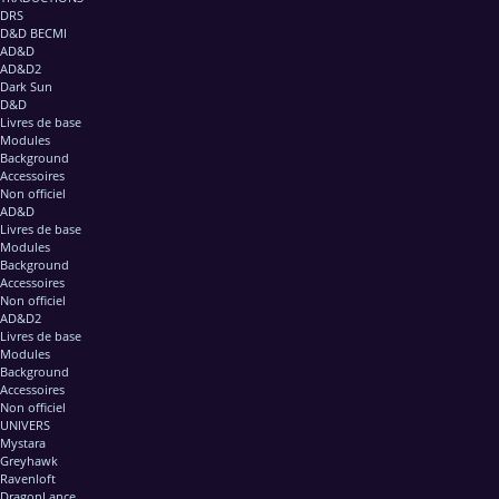
DRS
D&D BECMI
AD&D
AD&D2
Dark Sun
D&D
Livres de base
Modules
Background
Accessoires
Non officiel
AD&D
Livres de base
Modules
Background
Accessoires
Non officiel
AD&D2
Livres de base
Modules
Background
Accessoires
Non officiel
UNIVERS
Mystara
Greyhawk
Ravenloft
DragonLance