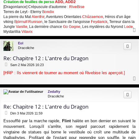
Création de feuilles de perso
ADD, ADD2
[Dragonlance] Crépuscule d'automne :
RiveBise
Terres de Leyt - Eterny
Bondix
La pierre du Mal
Alenthir
, Aventures Orientales
Chûzaemon
, Héros d'un âge
viking
Björnulf Runison
, le Sanctuaire de l'angoisse
Feydarick
, Terreur dans la
Jungle
Vanille
, La dernière chance
Go Gogne
, Les mystères du Nyrond
Lode
,
Mystarillia
Vitavix
a
u
Eol
t
Dracoliche
Re: Chapitre 12 : L'antre du Dragon
M
Sam 2 Mai 2026 16:23
e
[HRP : Ils viennent de tourner au moment où Rivebise les aperçoit.]
s
s
a
a
g
u
Zedafty
e
t
Dracoliche
Re: Chapitre 12 : L'antre du Dragon
M
Dim 3 Mai 2026 11:59
e
Essoufflé par la marche rapide,
Flint
halète en bon dernier en suivant le
s
mouvement. Lorsqu'il s'arrête, son regard parcourt rapidement la
s
a
vingtaine de statues qui borne le vestibule où croît une multitude de
g
thallophytes. Profitant de l'instant pour reprendre son souffle, le nain