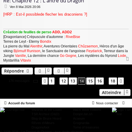
Re: Chapitre 12 : L'antre du Dragon
M
Ven 8 Mai 2026 20:06
e
[HRP : Est-il possiblede flecher les draconiens ?]
s
s
a
g
Création de feuilles de perso
ADD, ADD2
e
[Dragonlance] Crépuscule d'automne :
RiveBise
Terres de Leyt - Eterny
Bondix
La pierre du Mal
Alenthir
, Aventures Orientales
Chûzaemon
, Héros d'un âge
viking
Björnulf Runison
, le Sanctuaire de l'angoisse
Feydarick
, Terreur dans la
Jungle
Vanille
, La dernière chance
Go Gogne
, Les mystères du Nyrond
Lode
,
Mystarillia
Vitavix
a
u
Répondre
t
Page
14
sur
18
1
12
13
15
16
18
Précédent
14
Sui
176 messages
…
…
Atteindre
Accueil du forum
Nous contacter
Wizards of the Coast
Black Book Editions
TSR Archive (D&D)
Donjon.bin.sh
Blog de Bruce Heard
Acaeum
Rêves d'Ailleurs
Grognardia
Dragonsfoot
Tome of treasures
© 2008-2026 - Le Donjon du Dragon - tous droits réservés