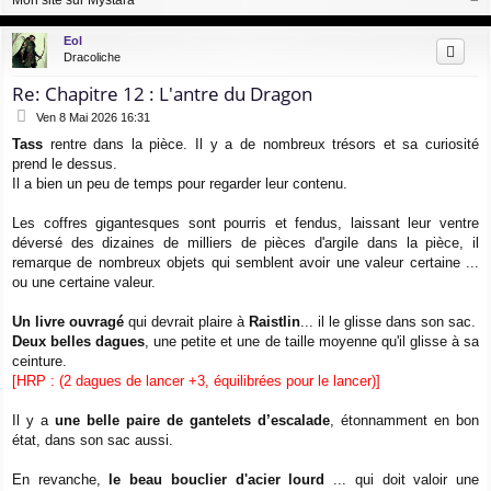
a
u
Eol
t
Dracoliche
Re: Chapitre 12 : L'antre du Dragon
M
Ven 8 Mai 2026 16:31
e
Tass
rentre dans la pièce. Il y a de nombreux trésors et sa curiosité
s
prend le dessus.
s
a
Il a bien un peu de temps pour regarder leur contenu.
g
e
Les coffres gigantesques sont pourris et fendus, laissant leur ventre
déversé des dizaines de milliers de pièces d'argile dans la pièce, il
remarque de nombreux objets qui semblent avoir une valeur certaine ...
ou une certaine valeur.
Un livre ouvragé
qui devrait plaire à
Raistlin
... il le glisse dans son sac.
Deux belles dagues
, une petite et une de taille moyenne qu'il glisse à sa
ceinture.
[HRP : (2 dagues de lancer +3, équilibrées pour le lancer)]
Il y a
une belle paire de gantelets d’escalade
, étonnamment en bon
état, dans son sac aussi.
En revanche,
le beau bouclier d'acier lourd
... qui doit valoir une