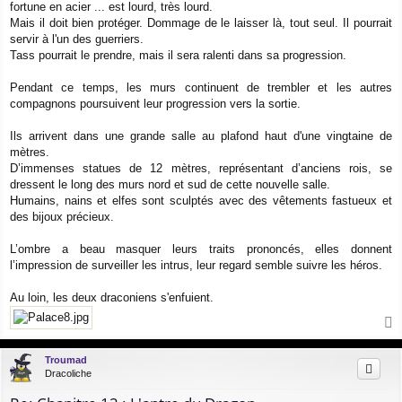
fortune en acier ... est lourd, très lourd.
Mais il doit bien protéger. Dommage de le laisser là, tout seul. Il pourrait
servir à l'un des guerriers.
Tass pourrait le prendre, mais il sera ralenti dans sa progression.
Pendant ce temps, les murs continuent de trembler et les autres
compagnons poursuivent leur progression vers la sortie.
Ils arrivent dans une grande salle au plafond haut d'une vingtaine de
mètres.
D’immenses statues de 12 mètres, représentant d’anciens rois, se
dressent le long des murs nord et sud de cette nouvelle salle.
Humains, nains et elfes sont sculptés avec des vêtements fastueux et
des bijoux précieux.
L’ombre a beau masquer leurs traits prononcés, elles donnent
l’impression de surveiller les intrus, leur regard semble suivre les héros.
Au loin, les deux draconiens s'enfuient.
a
u
Troumad
t
Dracoliche