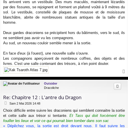
Ils arrivent vers un vestibule. Des murs maculés, maintenant lézardés
par des fissures, se rejoignent et forment un plafond voûté à 9 mètres du
sol. Le vestibule, constellé de plaques de mousse et de moisissure
blanchâtre, abrite de nombreuses statues antiques de la taille d’un
homme.
Deux gardes draconiens se précipitent hors du bâtiments, vers le sud, ils
ne semblent pas avoir vu les compagnons.
Au sud, un nouveau couloir semble mener à la sortie.
En face d'eux (à l'ouest), une nouvelle salle s'ouvre.
Les compagnons aperçoivent de nombreux coffres, des objets et des
livres. C'est une salle contenant des trésors, à n'en point douter.
a
u
Outsider
t
Dracoliche
Re: Chapitre 12 : L'antre du Dragon
M
Sam 2 Mai 2026 14:48
e
Choix difficile entre suivre les draconiens qui semblent connaitre la sortie
s
et cette salle aux trésor si tentante.
Et Tass qui doit forcément être
s
a
fouiller les lieux et voir ce qui pourrait bien tomber dans son sac
g
« Dépêchez vous, la sortie est droit devant nous. Il faut suivre les