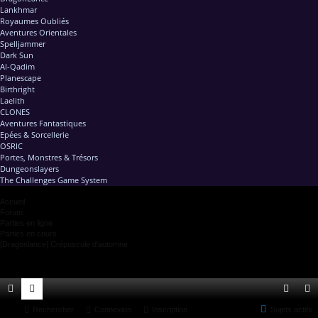
Lankhmar
Royaumes Oubliés
Aventures Orientales
Spelljammer
Dark Sun
Al-Qadim
Planescape
Birthright
Laelith
CLONES
Aventures Fantastiques
Epées & Sorcellerie
OSRIC
Portes, Monstres & Trésors
Dungeonslayers
The Challenges Game System
Accueil
Forum
Parties en ligne
Parties en cours
[Dragonlance] Crépuscule d'automne
ac
...
or
Rechercher
Connexion
Inscription
Sujets actifs
on
ns