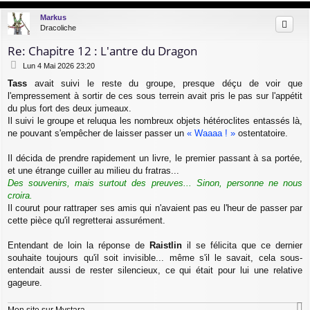
g
u
Markus
e
t
Dracoliche
Re: Chapitre 12 : L'antre du Dragon
M
Lun 4 Mai 2026 23:20
e
Tass
avait suivi le reste du groupe, presque déçu de voir que
s
l'empressement à sortir de ces sous terrein avait pris le pas sur l'appétit
s
a
du plus fort des deux jumeaux.
g
Il suivi le groupe et reluqua les nombreux objets hétéroclites entassés là,
e
ne pouvant s'empêcher de laisser passer un
« Waaaa ! »
ostentatoire.
Il décida de prendre rapidement un livre, le premier passant à sa portée,
et une étrange cuiller au milieu du fratras...
Des souvenirs, mais surtout des preuves... Sinon, personne ne nous
croira.
Il courut pour rattraper ses amis qui n'avaient pas eu l'heur de passer par
cette pièce qu'il regretterai assurément.
Entendant de loin la réponse de
Raistlin
il se félicita que ce dernier
souhaite toujours qu'il soit invisible... même s'il le savait, cela sous-
entendait aussi de rester silencieux, ce qui était pour lui une relative
gageure.
Mon site sur Mystara