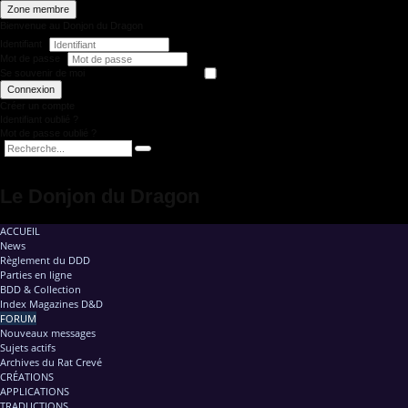
Zone membre
Bienvenue au Donjon du Dragon
Identifiant
Mot de passe
Se souvenir de moi
Connexion
Créer un compte
Identifiant oublié ?
Mot de passe oublié ?
Le Donjon du Dragon
ACCUEIL
News
Règlement du DDD
Parties en ligne
BDD & Collection
Index Magazines D&D
FORUM
Nouveaux messages
Sujets actifs
Archives du Rat Crevé
CRÉATIONS
APPLICATIONS
TRADUCTIONS