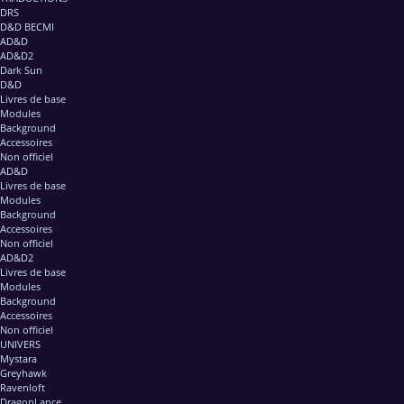
DRS
D&D BECMI
AD&D
AD&D2
Dark Sun
D&D
Livres de base
Modules
Background
Accessoires
Non officiel
AD&D
Livres de base
Modules
Background
Accessoires
Non officiel
AD&D2
Livres de base
Modules
Background
Accessoires
Non officiel
UNIVERS
Mystara
Greyhawk
Ravenloft
DragonLance