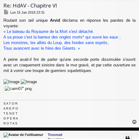
Re: HdAV - Chapitre VI
M
Lun 15 Jan 2018 23:31
e
Roulant son œil unique
Arvid
déclama en réponse les paroles de la
s
voyante:
s
a
« Le bateau du Royaume de la Mort s'est détaché.
g
A sa proue c'est la barreur des ongles morts* qui ouvre les eaux ;
e
Les monstres, les alliés du Loup, des hordes sans esprits,
Tous avancent avec le frère des Géants. »
A peine avait-il fini de parler qu'une seconde porte dissimulée s'ouvrit
avec un craquement sinistre dans le mur gravé, et par cette ouverture se
mit à vomir une troupe de guerriers squelettiques
S A T O R
A R E P O
T E N E T
O P E R A
R O T A S
a
u
Troumad
t