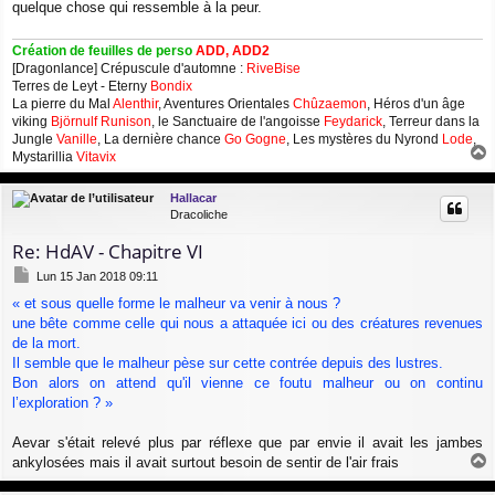
quelque chose qui ressemble à la peur.
e
Création de feuilles de perso
ADD, ADD2
[Dragonlance] Crépuscule d'automne :
RiveBise
Terres de Leyt - Eterny
Bondix
La pierre du Mal
Alenthir
, Aventures Orientales
Chûzaemon
, Héros d'un âge
viking
Björnulf Runison
, le Sanctuaire de l'angoisse
Feydarick
, Terreur dans la
Jungle
Vanille
, La dernière chance
Go Gogne
, Les mystères du Nyrond
Lode
,
Mystarillia
Vitavix
a
u
Hallacar
t
Dracoliche
Re: HdAV - Chapitre VI
M
Lun 15 Jan 2018 09:11
e
« et sous quelle forme le malheur va venir à nous ?
s
une bête comme celle qui nous a attaquée ici ou des créatures revenues
s
a
de la mort.
g
Il semble que le malheur pèse sur cette contrée depuis des lustres.
e
Bon alors on attend qu'il vienne ce foutu malheur ou on continu
l’exploration ? »
Aevar s'était relevé plus par réflexe que par envie il avait les jambes
ankylosées mais il avait surtout besoin de sentir de l'air frais
a