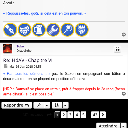
a
Arvïd :
g
e
« Repousse-les, góði, si cela est en ton pouvoir. »
a
u
Toko
t
Dracoliche
Re: HdAV - Chapitre VI
M
Mar 16 Jan 2018 08:55
e
« Par tous les démons... »
jura le Saxon en empoignant son bâton à
s
deux mains et en se plaçant en position défensive.
s
a
g
[HRP : Bartwulf se place en retrait, prêt à frapper depuis le 2e rang (façon
e
arme d'hast), si c'est possible.]
a
u
Répondre
t
Page
1
sur
43
2
3
4
5
43
1
Suivant
427 messages
…
Atteindre