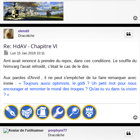
a
u
elendil
t
Dracoliche
Re: HdAV - Chapitre VI
M
Lun 15 Jan 2018 10:11
e
Arni avait renoncé à prendre du repos, dans ces conditions. Le souffle du
s
hrimvarg l'avait refroidit, c'était le cas de le dire.
s
a
g
Aux paroles d'Arvid , il ne peut s'empêcher de lui faire remarquer avec
e
ironie :
« Toujours aussi optimiste, le góði ? Un petit mot pour nous
encourager et remonter le moral des troupes ? Qu'as-tu vu dans ta vision
? »
a
u
porphyre77
t
Dracoliche