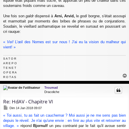
liquide était piquant mais sucré, et apportait un peu de chaleur dans ces
souterrains froids comme un caveau.
Une fois son
galdr
dispensé à
Arni,
Arvid,
le
godi
borgne, s'était assoupi
et marmottait par moments des bribes de phrases ou de conjurations.
Soudain, le vieillard asthamatique se reveilal en sursaut en poussant un
cri rauque:
«
Vei!
L’œil des Nornes est sur nous ! J'ai eu la vision du malheur qui
vient! »
S A T O R
A R E P O
T E N E T
O P E R A
R O T A S
a
u
Troumad
t
Dracoliche
Re: HdAV - Chapitre VI
M
Dim 14 Jan 2018 09:07
e
« Toi aussi, tu as fait un cauchemar ? Moi aussi je ne me sens pas bien
s
depuis le réveil. Je n'ai qu'une envie : en finir au plus vite et retourner au
s
a
village. »
répond
Bjornulf
un peu contrarié par le fait qu'il avoue sentir
g