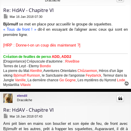
Dracoliche
Re: HdAV - Chapitre VI
M
Mar 16 Jan 2018 07:30
e
Björnulf
se met en place pour accueillir le groupe de squelettes.
s
« Tous de front ! »
dit-il en essayant de l'aligner avec ceux qui sont en
s
a
première ligne.
g
e
[HRP : Donne-t-on un coup dès maintenant ?]
Création de feuilles de perso
ADD, ADD2
[Dragonlance] Crépuscule d'automne :
RiveBise
Terres de Leyt - Eterny
Bondix
La pierre du Mal
Alenthir
, Aventures Orientales
Chûzaemon
, Héros d'un âge
viking
Björnulf Runison
, le Sanctuaire de l'angoisse
Feydarick
, Terreur dans la
Jungle
Vanille
, La dernière chance
Go Gogne
, Les mystères du Nyrond
Lode
,
Mystarillia
Vitavix
a
u
elendil
t
Dracoliche
Re: HdAV - Chapitre VI
M
Mar 16 Jan 2018 07:43
e
Arni prit bien en mains son bouclier et son épée de feu, de front avec
s
Björnulfr et les autres, prêt à frapper les squelettes, Auparavant, il dit à
s