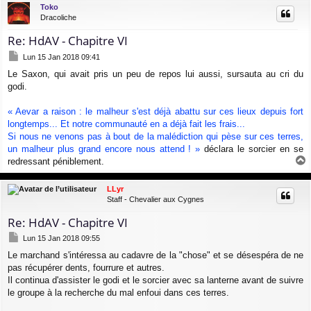
u
Toko
t
Dracoliche
Re: HdAV - Chapitre VI
M
Lun 15 Jan 2018 09:41
e
Le Saxon, qui avait pris un peu de repos lui aussi, sursauta au cri du
s
godi.
s
a
g
« Aevar a raison : le malheur s'est déjà abattu sur ces lieux depuis fort
e
longtemps... Et notre communauté en a déjà fait les frais...
Si nous ne venons pas à bout de la malédiction qui pèse sur ces terres,
un malheur plus grand encore nous attend ! »
déclara le sorcier en se
redressant péniblement.
a
u
LLyr
t
Staff - Chevalier aux Cygnes
Re: HdAV - Chapitre VI
M
Lun 15 Jan 2018 09:55
e
Le marchand s'intéressa au cadavre de la "chose" et se désespéra de ne
s
pas récupérer dents, fourrure et autres.
s
a
Il continua d'assister le godi et le sorcier avec sa lanterne avant de suivre
g
le groupe à la recherche du mal enfoui dans ces terres.
e