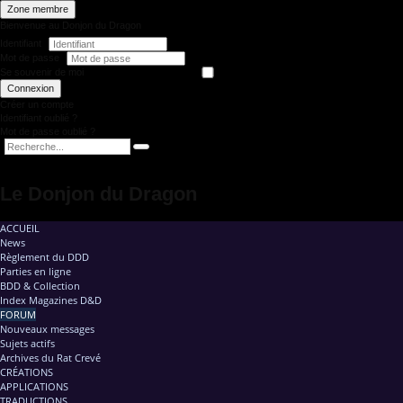
Zone membre
Bienvenue au Donjon du Dragon
Identifiant
Mot de passe
Se souvenir de moi
Connexion
Créer un compte
Identifiant oublié ?
Mot de passe oublié ?
Le Donjon du Dragon
ACCUEIL
News
Règlement du DDD
Parties en ligne
BDD & Collection
Index Magazines D&D
FORUM
Nouveaux messages
Sujets actifs
Archives du Rat Crevé
CRÉATIONS
APPLICATIONS
TRADUCTIONS