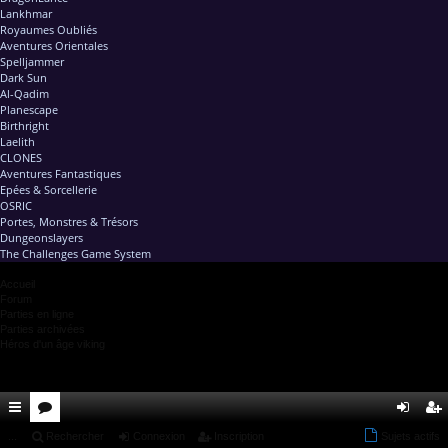
Lankhmar
Royaumes Oubliés
Aventures Orientales
Spelljammer
Dark Sun
Al-Qadim
Planescape
Birthright
Laelith
CLONES
Aventures Fantastiques
Epées & Sorcellerie
OSRIC
Portes, Monstres & Trésors
Dungeonslayers
The Challenges Game System
Accueil
Forum
Parties en ligne
Parties archivées
Héros d'un âge viking
ac
...
or
Rechercher
Connexion
Inscription
Sujets actifs
on
ns