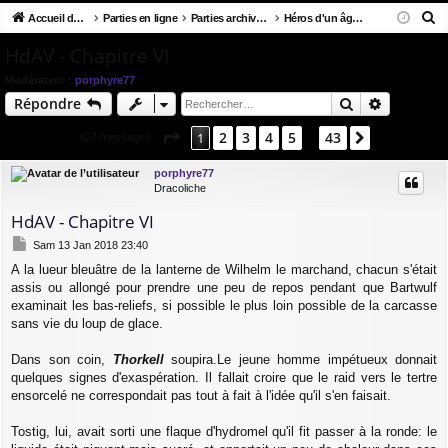
R
co
Accueil du forum
u
Parties en ligne
Parties archivées
Héros d'un âge viking
ne
cri
e
ur
m
xi
pti
HdAV - Chapitre VI
c
ci
s
on
on
Modérateur :
porphyre77
h
Rechercher
Recherch
Répondre
e
s
r
Page
1
sur
43
2
3
4
5
43
1
Suivant
427 messages
…
c
h
porphyre77
Dracoliche
e
r
HdAV - Chapitre VI
M
Sam 13 Jan 2018 23:40
e
A la lueur bleuâtre de la lanterne de Wilhelm le marchand, chacun s'était
s
assis ou allongé pour prendre une peu de repos pendant que Bartwulf
s
a
examinait les bas-reliefs, si possible le plus loin possible de la carcasse
g
sans vie du loup de glace.
e
Dans son coin,
Thorkell
soupira.Le jeune homme impétueux donnait
quelques signes d'exaspération. Il fallait croire que le raid vers le tertre
ensorcelé ne correspondait pas tout à fait à l'idée qu'il s'en faisait.
Tostig, lui, avait sorti une flaque d'hydromel qu'il fit passer à la ronde: le