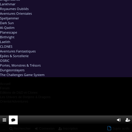
Lankhmar
Royaumes Oubliés
Aventures Orientales
Spelljammer
Dark Sun
Al-Qadim
Planescape
Birthright
Laelith
CLONES
Aventures Fantastiques
Epées & Sorcellerie
OSRIC
Portes, Monstres & Trésors
Dungeonslayers
The Challenges Game System
Accueil
Forum
Editions de D&D et Clones
Les Univers de Donjons & Dragons
Oriental Adventures
ac
...
or
Rechercher
Connexion
Inscription
Sujets actifs
on
ns