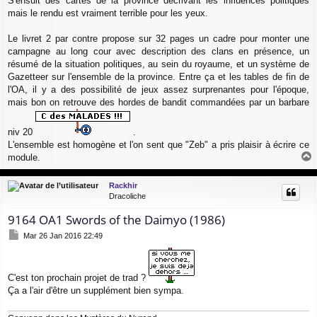
S'ensuit des cartes de la province décrivant les influences politiques
mais le rendu est vraiment terrible pour les yeux.
Le livret 2 par contre propose sur 32 pages un cadre pour monter une
campagne au long cour avec description des clans en présence, un
résumé de la situation politiques, au sein du royaume, et un système de
Gazetteer sur l'ensemble de la province. Entre ça et les tables de fin de
l'OA, il y a des possibilité de jeux assez surprenantes pour l'époque,
mais bon on retrouve des hordes de bandit commandées par un barbare
niv 20
.
L'ensemble est homogène et l'on sent que "Zeb" a pris plaisir à écrire ce
module.
a
u
Rackhir
t
Dracoliche
9164 OA1 Swords of the Daimyo (1986)
M
Mar 26 Jan 2016 22:49
e
s
s
a
C'est ton prochain projet de trad ?
g
Ça a l'air d'être un supplément bien sympa.
e