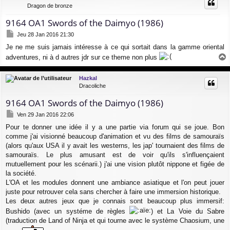
t
Dragon de bronze
9164 OA1 Swords of the Daimyo (1986)
M
Jeu 28 Jan 2016 21:30
e
Je ne me suis jamais intéresse à ce qui sortait dans la gamme oriental
s
s
adventures, ni à d autres jdr sur ce theme non plus
a
a
g
u
Hazkal
e
t
Dracoliche
9164 OA1 Swords of the Daimyo (1986)
M
Ven 29 Jan 2016 22:06
e
Pour te donner une idée il y a une partie via forum qui se joue. Bon
s
comme j'ai visionné beaucoup d'animation et vu des films de samouraïs
s
a
(alors qu'aux USA il y avait les westerns, les jap' tournaient des films de
g
samouraïs. Le plus amusant est de voir qu'ils s'influençaient
e
mutuellement pour les scénarii.) j'ai une vision plutôt nippone et figée de
la société.
L'OA et les modules donnent une ambiance asiatique et l'on peut jouer
juste pour retrouver cela sans chercher à faire une immersion historique.
Les deux autres jeux que je connais sont beaucoup plus immersif:
Bushido (avec un systéme de règles
) et La Voie du Sabre
(traduction de Land of Ninja et qui tourne avec le système Chaosium, une