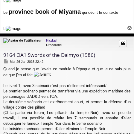
province book of Miyama
Le
qui décrit le contexte
a
u
Hazkal
t
Dracoliche
9164 OA1 Swords of the Daimyo (1986)
M
Mar 26 Jan 2016 22:42
e
Quand je pense que j'avais ce module à l'époque et que je ne sais plus
s
s
ce que j'en ai fait
a
g
Le livret 1, avec 3 scénarii n'est pas réellement intéressant/
e
Le premier scénario permet de transférer via une expédition maritime des
personnages d'AD&D vers l'OA.
Le deuxième scénario est extrêmement court, et permet la défense d'un
village contre des pillard
(Cf la partie via forum, Les pillards du Temple Noir), avec un peu de
travail, il est possible de refaire les 7 samourais et ensuite d'aller
débusquer le fameux Temple Noir dans le 3eme scénario
Le troisième scénario permet d'aller éliminer le Temple Noir.