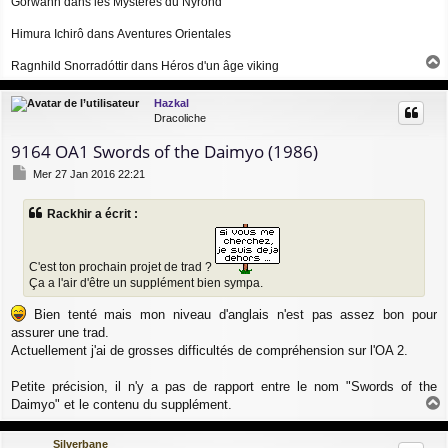
Gorwann dans
les Mystères du Nyrond
Himura Ichirô dans
Aventures Orientales
Ragnhild Snorradóttir dans
Héros d'un âge viking
a
u
Hazkal
t
Dracoliche
9164 OA1 Swords of the Daimyo (1986)
M
Mer 27 Jan 2016 22:21
e
s
Rackhir a écrit :
s
a
g
e
C'est ton prochain projet de trad ?
Ça a l'air d'être un supplément bien sympa.
Bien tenté mais mon niveau d'anglais n'est pas assez bon pour
assurer une trad.
Actuellement j'ai de grosses difficultés de compréhension sur l'OA 2.
Petite précision, il n'y a pas de rapport entre le nom "Swords of the
Daimyo" et le contenu du supplément.
a
u
Silverbane