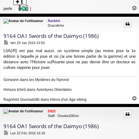
perle
)
a
u
Rackhir
t
Dracoliche
9164 OA1 Swords of the Daimyo (1986)
M
Ven 29 Jan 2016 23:50
e
L5A(/R) est pas mal aussi, un système simple (au moins pour la 1e
s
édition à laquelle je joue et où j'ai une bonne partie de la gamme) et une
s
a
distance avec l'Histoire suffisante pour ne pas devoir être un docteur es
g
culture nippone pour jouer.
e
Gorwann dans
les Mystères du Nyrond
Himura Ichirô dans
Aventures Orientales
Ragnhild Snorradóttir dans
Héros d'un âge viking
a
u
DiD2
t
Staff - DoudouDiDon
9164 OA1 Swords of the Daimyo (1986)
M
Lun 22 Fév 2016 16:18
e