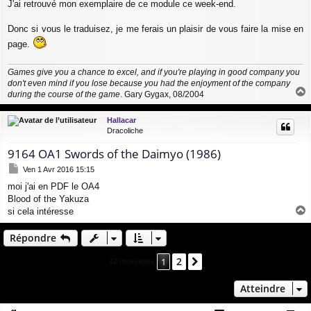
J'ai retrouvé mon exemplaire de ce module ce week-end.
s
s
a
Donc si vous le traduisez, je me ferais un plaisir de vous faire la mise en
g
page.
e
Games give you a chance to excel, and if you're playing in good company you
don't even mind if you lose because you had the enjoyment of the company
during the course of the game
. Gary Gygax, 08/2004
a
u
Hallacar
t
Dracoliche
9164 OA1 Swords of the Daimyo (1986)
M
Ven 1 Avr 2016 15:15
e
moi j'ai en PDF le OA4
s
Blood of the Yakuza
s
a
si cela intéresse
g
a
e
u
Répondre
t
2
1
Suivant
12 messages
Atteindre