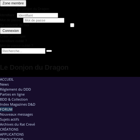
Zone membre
Bienvenue au Donjon du Dragon
Identifiant
Mot de passe
Se souvenir de moi
Connexion
Créer un compte
Identifiant oublié ?
Mot de passe oublié ?
Le Donjon du Dragon
ACCUEIL
News
Règlement du DDD
Parties en ligne
BDD & Collection
Index Magazines D&D
FORUM
Nouveaux messages
Sujets actifs
Archives du Rat Crevé
CRÉATIONS
APPLICATIONS
TRADUCTIONS