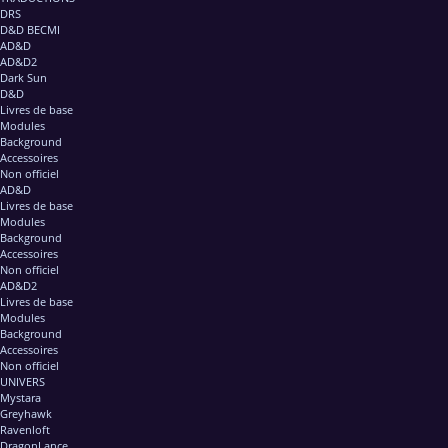
DRS
D&D BECMI
AD&D
AD&D2
Dark Sun
D&D
Livres de base
Modules
Background
Accessoires
Non officiel
AD&D
Livres de base
Modules
Background
Accessoires
Non officiel
AD&D2
Livres de base
Modules
Background
Accessoires
Non officiel
UNIVERS
Mystara
Greyhawk
Ravenloft
DragonLance