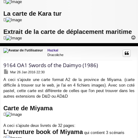
La carte de Kara tur
Extrait de la carte de déplacement maritime
a
u
Hazkal
t
Dracoliche
9164 OA1 Swords of the Daimyo (1986)
M
Mar 26 Jan 2016 22:30
e
A ceci s'ajoute une carte format A2 de la province de Miyama. (carte
s
difficile à trouver sur le web, je l'ai en 4 fichiers images). Avec son coté
s
a
pastel, cette carte est différente de celles que l'on peut trouver dans les
g
autres extensions de D&D ou AD&D
e
Carte de Miyama
A ceci s'ajoute deux livrets de 32 pages:
L'aventure book of Miyama
qui contient 3 scénaris