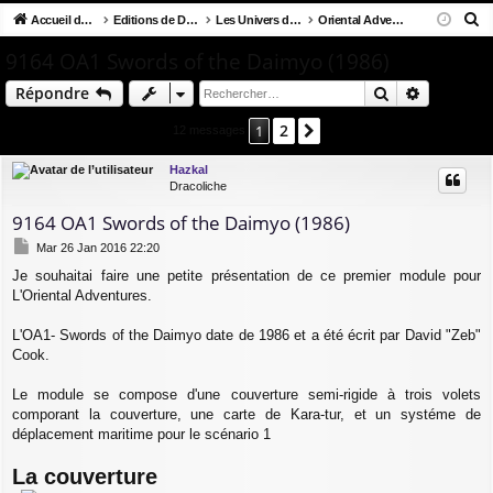
R
co
Accueil du forum
u
Editions de D&D et Clones
Les Univers de Donjons & Dragons
Oriental Adventures
ne
cri
e
ur
m
xi
pti
9164 OA1 Swords of the Daimyo (1986)
c
ci
s
on
on
Rechercher
Recherch
Répondre
h
e
s
2
1
Suivant
12 messages
r
c
Hazkal
Dracoliche
h
e
9164 OA1 Swords of the Daimyo (1986)
r
M
Mar 26 Jan 2016 22:20
e
Je souhaitai faire une petite présentation de ce premier module pour
s
L'Oriental Adventures.
s
a
g
L'OA1- Swords of the Daimyo date de 1986 et a été écrit par David "Zeb"
e
Cook.
Le module se compose d'une couverture semi-rigide à trois volets
comporant la couverture, une carte de Kara-tur, et un systéme de
déplacement maritime pour le scénario 1
La couverture