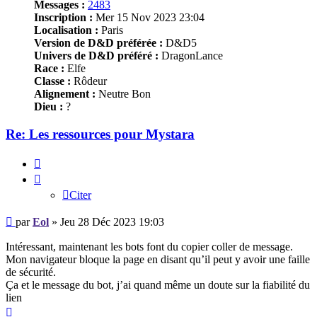
Messages :
2483
Inscription :
Mer 15 Nov 2023 23:04
Localisation :
Paris
Version de D&D préférée :
D&D5
Univers de D&D préféré :
DragonLance
Race :
Elfe
Classe :
Rôdeur
Alignement :
Neutre Bon
Dieu :
?
Re: Les ressources pour Mystara
Citer
Citer
Message
par
Eol
»
Jeu 28 Déc 2023 19:03
Intéressant, maintenant les bots font du copier coller de message.
Mon navigateur bloque la page en disant qu’il peut y avoir une faille
de sécurité.
Ça et le message du bot, j’ai quand même un doute sur la fiabilité du
lien
Haut