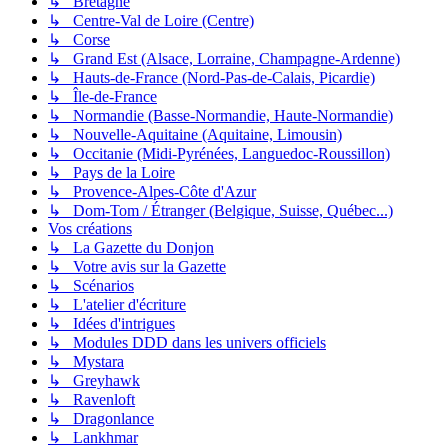
↳ Bretagne
↳ Centre-Val de Loire (Centre)
↳ Corse
↳ Grand Est (Alsace, Lorraine, Champagne-Ardenne)
↳ Hauts-de-France (Nord-Pas-de-Calais, Picardie)
↳ Île-de-France
↳ Normandie (Basse-Normandie, Haute-Normandie)
↳ Nouvelle-Aquitaine (Aquitaine, Limousin)
↳ Occitanie (Midi-Pyrénées, Languedoc-Roussillon)
↳ Pays de la Loire
↳ Provence-Alpes-Côte d'Azur
↳ Dom-Tom / Étranger (Belgique, Suisse, Québec...)
Vos créations
↳ La Gazette du Donjon
↳ Votre avis sur la Gazette
↳ Scénarios
↳ L'atelier d'écriture
↳ Idées d'intrigues
↳ Modules DDD dans les univers officiels
↳ Mystara
↳ Greyhawk
↳ Ravenloft
↳ Dragonlance
↳ Lankhmar