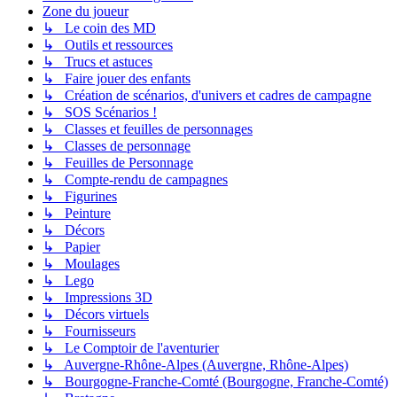
Zone du joueur
↳ Le coin des MD
↳ Outils et ressources
↳ Trucs et astuces
↳ Faire jouer des enfants
↳ Création de scénarios, d'univers et cadres de campagne
↳ SOS Scénarios !
↳ Classes et feuilles de personnages
↳ Classes de personnage
↳ Feuilles de Personnage
↳ Compte-rendu de campagnes
↳ Figurines
↳ Peinture
↳ Décors
↳ Papier
↳ Moulages
↳ Lego
↳ Impressions 3D
↳ Décors virtuels
↳ Fournisseurs
↳ Le Comptoir de l'aventurier
↳ Auvergne-Rhône-Alpes (Auvergne, Rhône-Alpes)
↳ Bourgogne-Franche-Comté (Bourgogne, Franche-Comté)