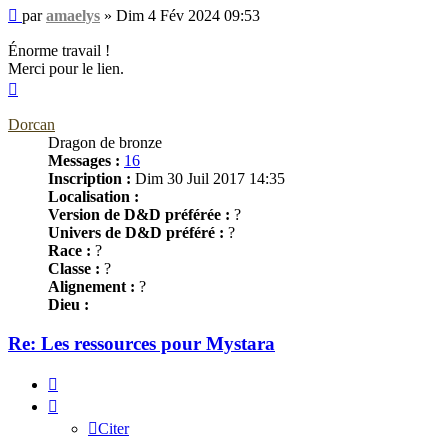
Message
par
amaelys
»
Dim 4 Fév 2024 09:53
Énorme travail !
Merci pour le lien.
Haut
Dorcan
Dragon de bronze
Messages :
16
Inscription :
Dim 30 Juil 2017 14:35
Localisation :
Version de D&D préférée :
?
Univers de D&D préféré :
?
Race :
?
Classe :
?
Alignement :
?
Dieu :
Re: Les ressources pour Mystara
Citer
Citer