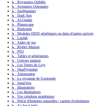
↳ Royaumes Oubliés
↳ Aventures Orientales
↳ Spelljammer
↳ Dark Sun
↳ Al-Qadim
↳ Planescape
↳ Birthright
↳ Modules DDD génériques ou dans d'autres univers
↳ Laelith
↳ Aides de jeu
↳ Règles Maison
↳ PNJ
↳ Tables et générateurs
↳ Univers maison
↳ Les Terres de Leyt
↳ Shad'lyendad
↳ Xitragupten
↳ Le royaume de Gorgonde
↳ Sand box
↳ Illustrations
↳ Les illustrateurs
↳ Vos créations graphiques
↳ Précis d'histoires naturelles / carnets écologiques
↳ Au bar à teint