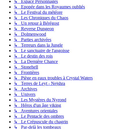
↳ Espace Personnages
↳ Epopée dans les Royaumes oubliés
↳ Le Festival du météore
↳ Les Chroniques du Chaos
↳ Un retour à Bérégost
↳ Reverse Dungeon
↳ Dolmenwood
↳ Parties archivées
↳ Terreurs dans la Jungle
↳ Le sanctuaire de l'angoisse
↳ Le destin des rois
↳ La Dernière Chance
↳ Stonehell
↳ Frontières
↳ Piège en eaux troubles à Crystal Waters
↳ Terres de Leyt - Nejshra
↳ Archives
↳ Univers
↳ Les Mystères du Nyrond
↳ Héros d'un âge viking
↳ Aventures orientales
↳ Le Pentacle des ombres
↳ Le Crépuscule du chagrin
↳ Par-delà les tombeaux