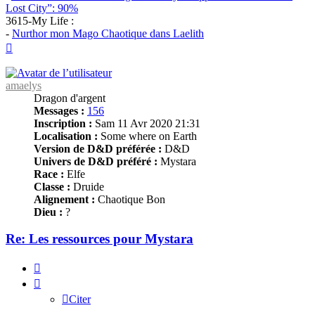
Lost City”: 90%
3615-My Life :
-
Nurthor mon Mago Chaotique dans Laelith
Haut
amaelys
Dragon d'argent
Messages :
156
Inscription :
Sam 11 Avr 2020 21:31
Localisation :
Some where on Earth
Version de D&D préférée :
D&D
Univers de D&D préféré :
Mystara
Race :
Elfe
Classe :
Druide
Alignement :
Chaotique Bon
Dieu :
?
Re: Les ressources pour Mystara
Citer
Citer