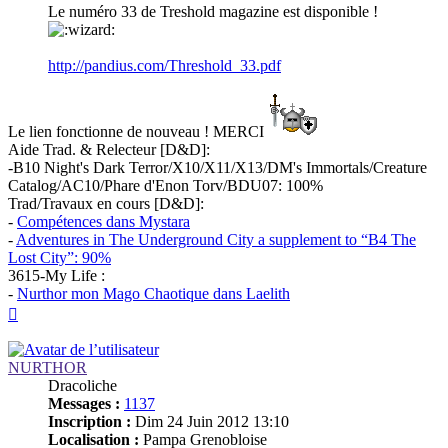
Le numéro 33 de Treshold magazine est disponible !
http://pandius.com/Threshold_33.pdf
Le lien fonctionne de nouveau ! MERCI
Aide Trad. & Relecteur [D&D]:
-B10 Night's Dark Terror/X10/X11/X13/DM's Immortals/Creature
Catalog/AC10/Phare d'Enon Torv/BDU07: 100%
Trad/Travaux en cours [D&D]:
-
Compétences dans Mystara
-
Adventures in The Underground City a supplement to “B4 The
Lost City”: 90%
3615-My Life :
-
Nurthor mon Mago Chaotique dans Laelith
Haut
NURTHOR
Dracoliche
Messages :
1137
Inscription :
Dim 24 Juin 2012 13:10
Localisation :
Pampa Grenobloise