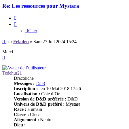
Re: Les ressources pour Mystara
Citer
Citer
Message
par
Feladen
»
Sam 27 Juil 2024 15:24
Merci
Haut
Tedehur21
Dracoliche
Messages :
1553
Inscription :
Jeu 10 Mai 2018 17:26
Localisation :
Côte d’Or
Version de D&D préférée :
D&D
Univers de D&D préféré :
Mystara
Race :
Humain
Classe :
Clerc
Alignement :
Neutre
Dieu :