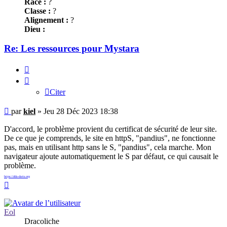
Race :
?
Classe :
?
Alignement :
?
Dieu :
Re: Les ressources pour Mystara
Citer
Citer
Message
par
kiel
»
Jeu 28 Déc 2023 18:38
D'accord, le problème provient du certificat de sécurité de leur site.
De ce que je comprends, le site en httpS, "pandius", ne fonctionne
pas, mais en utilisant http sans le S, "pandius", cela marche. Mon
navigateur ajoute automatiquement le S par défaut, ce qui causait le
problème.
https://dda-darts.org
Haut
Eol
Dracoliche