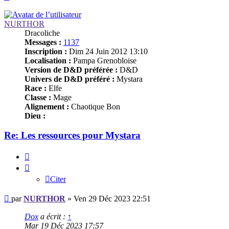
NURTHOR
Dracoliche
Messages :
1137
Inscription :
Dim 24 Juin 2012 13:10
Localisation :
Pampa Grenobloise
Version de D&D préférée :
D&D
Univers de D&D préféré :
Mystara
Race :
Elfe
Classe :
Mage
Alignement :
Chaotique Bon
Dieu :
Re: Les ressources pour Mystara
Citer
Citer
Message
par
NURTHOR
»
Ven 29 Déc 2023 22:51
Dox
a écrit :
↑
Mar 19 Déc 2023 17:57