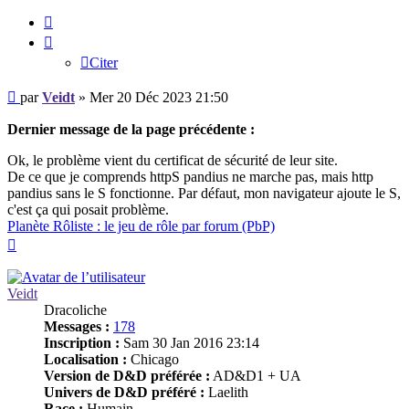
Citer
Citer
Message
par
Veidt
»
Mer 20 Déc 2023 21:50
Dernier message de la page précédente :
Ok, le problème vient du certificat de sécurité de leur site.
De ce que je comprends httpS pandius ne marche pas, mais http
pandius sans le S fonctionne. Par défaut, mon navigateur ajoute le S,
c'est ça qui posait problème.
Planète Rôliste : le jeu de rôle par forum (PbP)
Haut
Veidt
Dracoliche
Messages :
178
Inscription :
Sam 30 Jan 2016 23:14
Localisation :
Chicago
Version de D&D préférée :
AD&D1 + UA
Univers de D&D préféré :
Laelith
Race :
Humain