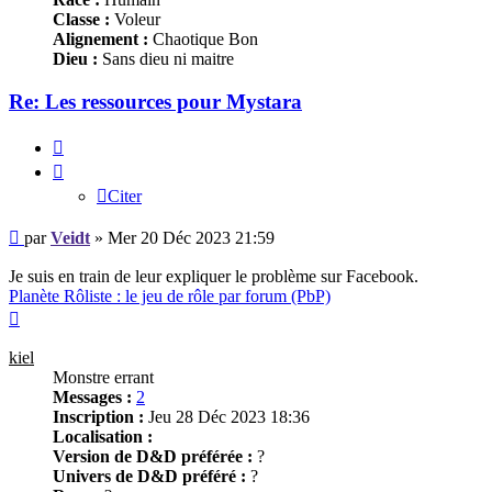
Classe :
Voleur
Alignement :
Chaotique Bon
Dieu :
Sans dieu ni maitre
Re: Les ressources pour Mystara
Citer
Citer
Message
par
Veidt
»
Mer 20 Déc 2023 21:59
Je suis en train de leur expliquer le problème sur Facebook.
Planète Rôliste : le jeu de rôle par forum (PbP)
Haut
kiel
Monstre errant
Messages :
2
Inscription :
Jeu 28 Déc 2023 18:36
Localisation :
Version de D&D préférée :
?
Univers de D&D préféré :
?