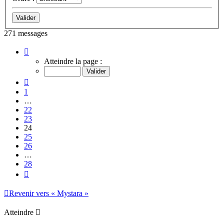
271 messages
Page
24
Atteindre la page :
sur
28
Précédent
1
…
22
23
24
25
26
…
28
Suivant
Revenir vers « Mystara »
Atteindre