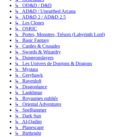
↳ OD&D / D&D
↳ AD&D / Unearthed Arcana
↳ AD&D 2 / AD&D 2.5
↳ Les Clones
↳ OSRIC
↳ Portes, Monstres, Trésors (Labyrinth Lord)
↳ Basic Fantasy
↳ Castles & Crusades
↳ Swords & Wizardry
↳ Dungeonslayers
↳ Les Univers de Donjons & Dragons
↳ Mystara
↳ Greyhawk
↳ Ravenloft
↳ Dragonlance
↳ Lankhmar
↳ Royaumes oubliés
↳ Oriental Adventures
↳ Spelljammer
↳ Dark Sun
↳ Al-Qadim
↳ Planescape
↳ Birthright