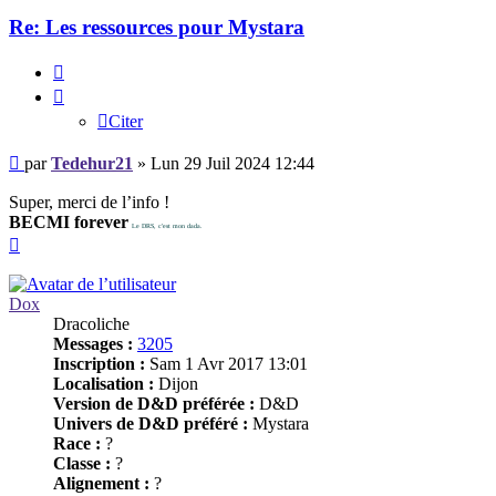
Re: Les ressources pour Mystara
Citer
Citer
Message
par
Tedehur21
»
Lun 29 Juil 2024 12:44
Super, merci de l’info !
BECMI forever
Le DRS, c'est mon dada.
Haut
Dox
Dracoliche
Messages :
3205
Inscription :
Sam 1 Avr 2017 13:01
Localisation :
Dijon
Version de D&D préférée :
D&D
Univers de D&D préféré :
Mystara
Race :
?
Classe :
?
Alignement :
?