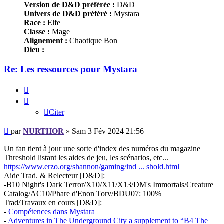
Version de D&D préférée :
D&D
Univers de D&D préféré :
Mystara
Race :
Elfe
Classe :
Mage
Alignement :
Chaotique Bon
Dieu :
Re: Les ressources pour Mystara
Citer
Citer
Message
par
NURTHOR
»
Sam 3 Fév 2024 21:56
Un fan tient à jour une sorte d'index des numéros du magazine
Threshold listant les aides de jeu, les scénarios, etc...
https://www.erzo.org/shannon/gaming/ind ... shold.html
Aide Trad. & Relecteur [D&D]:
-B10 Night's Dark Terror/X10/X11/X13/DM's Immortals/Creature
Catalog/AC10/Phare d'Enon Torv/BDU07: 100%
Trad/Travaux en cours [D&D]:
-
Compétences dans Mystara
-
Adventures in The Underground City a supplement to “B4 The