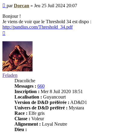
Message
par
Dorcan
»
Jeu 25 Juil 2024 20:07
Bonjour !
Je viens de voir que le Threshold 34 est dispo :
http://pandius.com/Threshold_34.pdf
Haut
Feladen
Dracoliche
Messages :
660
Inscription :
Mer 8 Juil 2020 18:51
Localisation :
Guyancourt
Version de D&D préférée :
AD&D1
Univers de D&D préféré :
Mystara
Race :
Elfe gris
Classe :
Voleur
Alignement :
Loyal Neutre
Dieu :