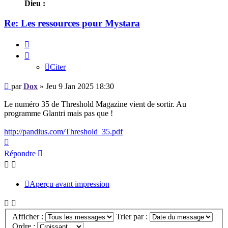
Dieu :
Re: Les ressources pour Mystara
Citer
Citer
Message
par
Dox
»
Jeu 9 Jan 2025 18:30
Le numéro 35 de Threshold Magazine vient de sortir. Au
programme Glantri mais pas que !
http://pandius.com/Threshold_35.pdf
Haut
Répondre
Aperçu avant impression
Afficher :
Trier par :
Ordre :