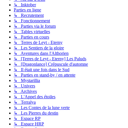
↳ Inktober
Parties en ligne
↳ Recrutement
↳ Fonctionnement
↳ Parties via le forum
↳ Tables virtuelles
↳ Parties en cours
↳ Terres de Leyt - Eterny
↳ Les Sentiers de la gloire
↳ Aventures dans l'Althorien
↳ [Terres de Leyt - Eterny] Les Paluds
↳ [Dragonlance] Crépuscule d'automne
↳ Il était une fois dans le Sud
↳ Parties en stand-by / en attente
↳ Mystarillia
↳ Univers
↳ Archives
↳ L'Appel des étoiles
↳ Terralya
↳ Les Contes de la lune verte
↳ Les Pierres du destin
↳ Espace RP
↳ Espace HRP