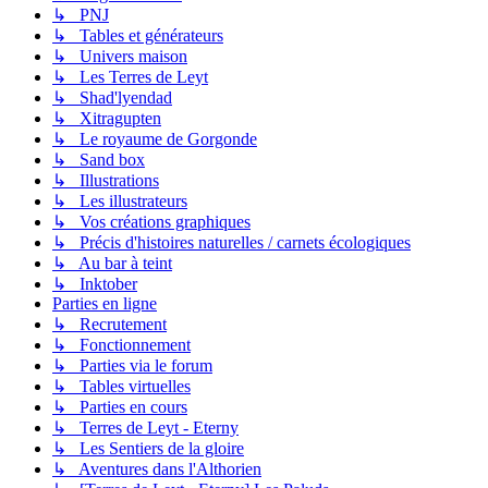
↳ PNJ
↳ Tables et générateurs
↳ Univers maison
↳ Les Terres de Leyt
↳ Shad'lyendad
↳ Xitragupten
↳ Le royaume de Gorgonde
↳ Sand box
↳ Illustrations
↳ Les illustrateurs
↳ Vos créations graphiques
↳ Précis d'histoires naturelles / carnets écologiques
↳ Au bar à teint
↳ Inktober
Parties en ligne
↳ Recrutement
↳ Fonctionnement
↳ Parties via le forum
↳ Tables virtuelles
↳ Parties en cours
↳ Terres de Leyt - Eterny
↳ Les Sentiers de la gloire
↳ Aventures dans l'Althorien