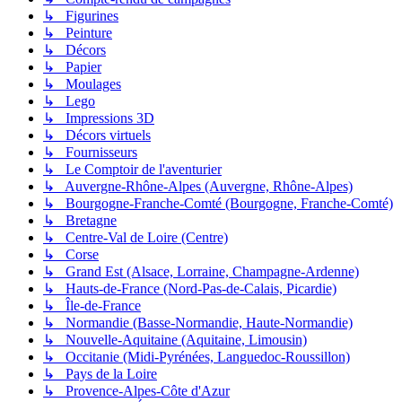
↳ Figurines
↳ Peinture
↳ Décors
↳ Papier
↳ Moulages
↳ Lego
↳ Impressions 3D
↳ Décors virtuels
↳ Fournisseurs
↳ Le Comptoir de l'aventurier
↳ Auvergne-Rhône-Alpes (Auvergne, Rhône-Alpes)
↳ Bourgogne-Franche-Comté (Bourgogne, Franche-Comté)
↳ Bretagne
↳ Centre-Val de Loire (Centre)
↳ Corse
↳ Grand Est (Alsace, Lorraine, Champagne-Ardenne)
↳ Hauts-de-France (Nord-Pas-de-Calais, Picardie)
↳ Île-de-France
↳ Normandie (Basse-Normandie, Haute-Normandie)
↳ Nouvelle-Aquitaine (Aquitaine, Limousin)
↳ Occitanie (Midi-Pyrénées, Languedoc-Roussillon)
↳ Pays de la Loire
↳ Provence-Alpes-Côte d'Azur