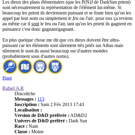
Les dieux des plans élémentaires (que les P(N)J de DarkSun prient)
sont nécessairement la représentation de l'élément lui-même. Si
beaucoup les prient ils deviennent puissant et se foute bien qu'on les
appel par leur nom ou simplement
le feu
ou
l'air
, pour eux ça reviens
au même car il
sont
le feu ou l'air, tant qu'on les prient ils gagnent en
puissance c'est donc gagnant/gagnant.
En plus quelque chose me dit que ces dieux doivent être ultra-
puissant car les éléments sont sûrement très priés sur Athas mais
sûrement le sont-ils aussi beaucoup sur d'autres mondes
(probablement sous d'autres noms).
Haut
Rafael A.R
Dracoliche
Messages :
113
Inscription :
Sam 2 Fév 2013 17:43
Localisation :
Version de D&D préférée :
AD&D2
Univers de D&D préféré :
Dark Sun
Race :
Nain
Classe :
Moine