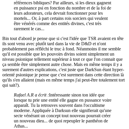
références bibliques? Par ailleurs, si les dieux gagnent
en puissance psi en fonction du nombre et de la foi de
leurs adorateurs, cela devrait fonctionner pour les
mortels... Or, à part certains rois sorciers qui veulent
être vénérés comme des entités divines, c'est très
rarement le cas...
Bin tout d'abord je pense que si c'est l'idée que TSR avaient en tête
ils sont venu avec plutôt tard dans la vie de D&D et n'ont
probablement pas réfléchi le truc à fond. Néanmoins il me semble
qu'il est possible que les pouvoirs divins soient simplement un
niveau psionique tellement supérieur à tout ce que l'on connait que
ça semble être simplement autre chose. Mais en même temps il y a
surement d'autres explications, c'est juste que DarkSun étant hyper-
orienté psionique je pense que c'est surement dans cette direction là
qu'ils s'en allaient (mais en même temps j'ai peut-être totalement tort
qui sait?).
Rafael A.R a écrit :
Intéressante sinon ton idée que
lorsque tu prie une entité elle gagne en pussance voire
apparaît. Tu la retrouves souvent dans l'occultisme
moderne. Appliquée à Darksun elle signifierait qu'une
secte vénérant un concept tout nouveau pourrait créer
un nouveau dieu... de quoi repeupler le panthéon de
Athas...