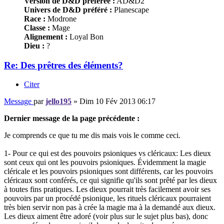
Version de D&D préférée :
AD&D2
Univers de D&D préféré :
Planescape
Race :
Modrone
Classe :
Mage
Alignement :
Loyal Bon
Dieu :
?
Re: Des prêtres des éléments?
Citer
Message
par
jello195
»
Dim 10 Fév 2013 06:17
Dernier message de la page précédente :
Je comprends ce que tu me dis mais vois le comme ceci.
1- Pour ce qui est des pouvoirs psioniques vs cléricaux: Les dieux
sont ceux qui ont les pouvoirs psioniques. Évidemment la magie
cléricale et les pouvoirs psioniques sont différents, car les pouvoirs
cléricaux sont conférés, ce qui signifie qu'ils sont prêté par les dieux
à toutes fins pratiques. Les dieux pourrait très facilement avoir ses
pouvoirs par un procédé psionique, les rituels cléricaux pourraient
très bien servir non pas à crée la magie ma à la demandé aux dieux.
Les dieux aiment être adoré (voir plus sur le sujet plus bas), donc