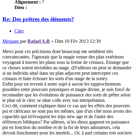
Alignement :
?
Dieu :
Re: Des prêtres des éléments?
Citer
Message
par
Rafael A.R
»
Dim 10 Fév 2013 12:39
Merci pour ces précisions dont beaucoup me semblent très
convaincantes. J'ignorais que la magie venue des plan extérieurs
voyageait à travers les plans sous la forme de cristaux. Etrange que
ce choses soient invisibles au mage. (D'ailleurs on peut se demander
si un individu situé dans un plan adjacent peut intercepter ces
cristaux et faire échouer les sorts d'un mage de la sorte).
Enfin pour en revenir à notre sujet à savoir les rapprochements
possibles entre pouvoirs psioniques et magie divine, je suis forcé de
reconnaître que les évolutions de puissance des sorts de prêtre selon
le plan où le clerc se situe colle avec ton interprétation.
Ceci dit, comment expliquer dans ce cas que les effets des pouvoirs
psi et cléricaux ne sont pas les mêmes, que d'un côté nous avons des
capacités qui m'évoquent les trips new age et de l'autre des
références bibliques? Par ailleurs, si les dieux gagnent en puissance
psi en fonction du nombre et de la foi de leurs adorateurs, cela
devrait fonctionner pour les mortels... Or, à part certains rois sorciers