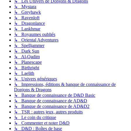
↳ Les Univers de Donjons & Dragons
↳ Mystara
↳ Greyhawk
↳ Ravenloft
↳ Dragonlance
↳ Lankhmar
↳ Royaumes oubliés
↳ Oriental Adventures
↳ Spelljammer
↳ Dark Sun
↳ Al-Qadim
↳ Planescape
↳ Birthright
↳ Laelith
↳ Univers génériques
↳ Impressions, éditions & banque de connaissance de
Donjons & Dragons
↳ Banque de connaissance de D&D Basic
↳ Banque de connaissance de AD&D
↳ Banque de connaissance de AD&D2
↳ TSR : autres jeux, autres produits
↳ Le coin du critique
↳ Commenter et noter D&D
↳ D&D : Boîtes de base