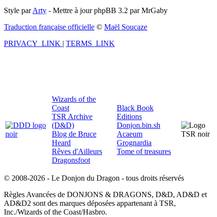
Style par
Arty
- Mettre à jour phpBB 3.2 par MrGaby
Traduction française officielle
©
Maël Soucaze
PRIVACY_LINK
|
TERMS_LINK
Wizards of the
Coast
Black Book
TSR Archive
Editions
(D&D)
Donjon.bin.sh
Blog de Bruce
Acaeum
Heard
Grognardia
Rêves d'Ailleurs
Tome of treasures
Dragonsfoot
© 2008-2026 - Le Donjon du Dragon - tous droits réservés
Règles Avancées de DONJONS & DRAGONS, D&D, AD&D et
AD&D2 sont des marques déposées appartenant à TSR,
Inc./Wizards of the Coast/Hasbro.