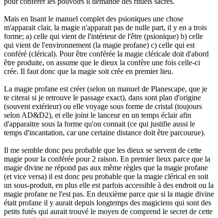
pour conférer les pouvoirs il demande des rituels sacrés.
Mais en lisant le manuel complet des psioniques une chose
m'apparait clair, la magie n'apparait pas de nulle part, il y en a trois
forme; a) celle qui vient de l'intérieur de l'être (psionique) b) celle
qui vient de l'environnement (la magie profane) c) celle qui est
conféré (clérical). Pour être conférée la magie cléricale doit d'abord
être produite, on assume que le dieux la confère une fois celle-ci
crée. Il faut donc que la magie soit crée en premier lieu.
La magie profane est créer (selon un manuel de Planescape, que je
te citerai si je retrouve le passage exact), dans sont plan d'origine
(souvent extérieur) ou elle voyage sous forme de cristal (toujours
selon AD&D2), et elle joint le lanceur en un temps éclair afin
d'apparaitre sous la forme qu'on connait (ce qui justifie aussi le
temps d'incantation, car une certaine distance doit être parcourue).
Il me semble donc peu probable que les dieux se servent de cette
magie pour la conférée pour 2 raison. En premier lieux parce que la
magie divine ne répond pas aux même règles que la magie profane
(et vice versa) il est donc peu probable que la magie clérical en soit
un sous-produit, en plus elle est parfois accessible à des endroit ou la
magie profane ne l'est pas. En deuxième parce que si la magie divine
était profane il y aurait depuis longtemps des magiciens qui sont des
petits futés qui aurait trouvé le moyen de comprend le secret de cette