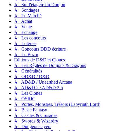
↳ Sur l'étagère du Donjon
↳ Sondages
↳ Le Marché
↳ Achat
↳ Vente
↳ Echange
↳ Les concours
↳ Loteries
↳ Concours DDD écriture
↳ Le Bazar
Editions de D&D et Clones
↳ Les Règles de Donjons & Dragons
↳ Généralités
↳ OD&D / D&D
↳ AD&D / Unearthed Arcana
↳ AD&D 2 / AD&D 2.5
↳ Les Clones
↳ OSRIC
↳ Portes, Monstres, Trésors (Labyrinth Lord)
↳ Basic Fantasy
↳ Castles & Crusades
↳ Swords & Wizardry
↳ Dungeonslayers