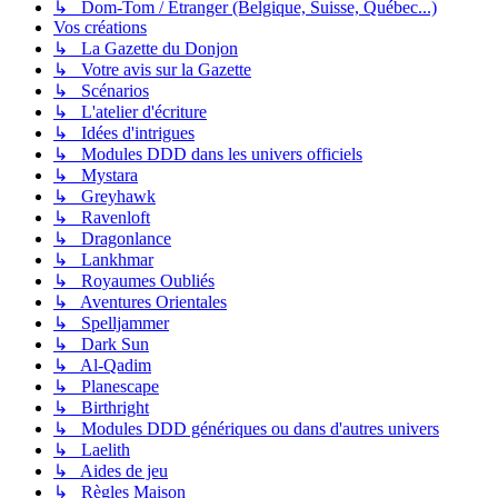
↳ Dom-Tom / Étranger (Belgique, Suisse, Québec...)
Vos créations
↳ La Gazette du Donjon
↳ Votre avis sur la Gazette
↳ Scénarios
↳ L'atelier d'écriture
↳ Idées d'intrigues
↳ Modules DDD dans les univers officiels
↳ Mystara
↳ Greyhawk
↳ Ravenloft
↳ Dragonlance
↳ Lankhmar
↳ Royaumes Oubliés
↳ Aventures Orientales
↳ Spelljammer
↳ Dark Sun
↳ Al-Qadim
↳ Planescape
↳ Birthright
↳ Modules DDD génériques ou dans d'autres univers
↳ Laelith
↳ Aides de jeu
↳ Règles Maison