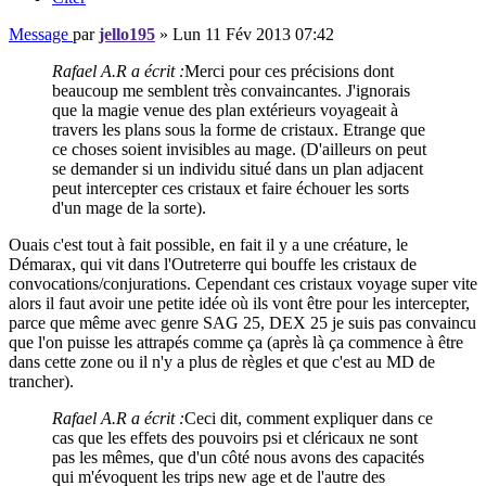
Message
par
jello195
»
Lun 11 Fév 2013 07:42
Rafael A.R a écrit :
Merci pour ces précisions dont
beaucoup me semblent très convaincantes. J'ignorais
que la magie venue des plan extérieurs voyageait à
travers les plans sous la forme de cristaux. Etrange que
ce choses soient invisibles au mage. (D'ailleurs on peut
se demander si un individu situé dans un plan adjacent
peut intercepter ces cristaux et faire échouer les sorts
d'un mage de la sorte).
Ouais c'est tout à fait possible, en fait il y a une créature, le
Démarax, qui vit dans l'Outreterre qui bouffe les cristaux de
convocations/conjurations. Cependant ces cristaux voyage super vite
alors il faut avoir une petite idée où ils vont être pour les intercepter,
parce que même avec genre SAG 25, DEX 25 je suis pas convaincu
que l'on puisse les attrapés comme ça (après là ça commence à être
dans cette zone ou il n'y a plus de règles et que c'est au MD de
trancher).
Rafael A.R a écrit :
Ceci dit, comment expliquer dans ce
cas que les effets des pouvoirs psi et cléricaux ne sont
pas les mêmes, que d'un côté nous avons des capacités
qui m'évoquent les trips new age et de l'autre des