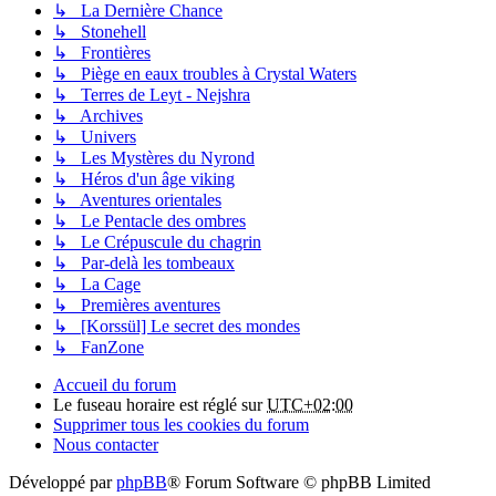
↳ La Dernière Chance
↳ Stonehell
↳ Frontières
↳ Piège en eaux troubles à Crystal Waters
↳ Terres de Leyt - Nejshra
↳ Archives
↳ Univers
↳ Les Mystères du Nyrond
↳ Héros d'un âge viking
↳ Aventures orientales
↳ Le Pentacle des ombres
↳ Le Crépuscule du chagrin
↳ Par-delà les tombeaux
↳ La Cage
↳ Premières aventures
↳ [Korssül] Le secret des mondes
↳ FanZone
Accueil du forum
Le fuseau horaire est réglé sur
UTC+02:00
Supprimer tous les cookies du forum
Nous contacter
Développé par
phpBB
® Forum Software © phpBB Limited