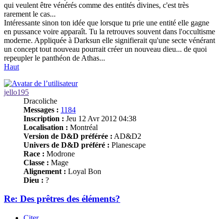
qui veulent être vénérés comme des entités divines, c'est très
rarement le cas...
Intéressante sinon ton idée que lorsque tu prie une entité elle gagne
en pussance voire apparaît. Tu la retrouves souvent dans l'occultisme
moderne. Appliquée à Darksun elle signifierait qu'une secte vénérant
un concept tout nouveau pourrait créer un nouveau dieu... de quoi
repeupler le panthéon de Athas...
Haut
jello195
Dracoliche
Messages :
1184
Inscription :
Jeu 12 Avr 2012 04:38
Localisation :
Montréal
Version de D&D préférée :
AD&D2
Univers de D&D préféré :
Planescape
Race :
Modrone
Classe :
Mage
Alignement :
Loyal Bon
Dieu :
?
Re: Des prêtres des éléments?
Citer