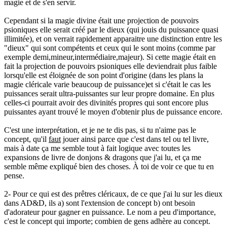
magie et de s'en servir.
Cependant si la magie divine était une projection de pouvoirs
psioniques elle serait créé par le dieux (qui jouis du puissance quasi
illimitée), et on verrait rapidement apparaitre une distinction entre les
"dieux" qui sont compétents et ceux qui le sont moins (comme par
exemple demi,mineur,intermédiaire,majeur). Si cette magie était en
fait la projection de pouvoirs psioniques elle deviendrait plus faible
lorsqu'elle est éloignée de son point d'origine (dans les plans la
magie cléricale varie beaucoup de puissance)et si c'était le cas les
puissances serait ultra-puissantes sur leur propre domaine. En plus
celles-ci pourrait avoir des divinités propres qui sont encore plus
puissantes ayant trouvé le moyen d'obtenir plus de puissance encore.
C'est une interprétation, et je ne te dis pas, si tu n'aime pas le
concept, qu'il
faut
jouer ainsi parce que c'est dans tel ou tel livre,
mais à date ça me semble tout à fait logique avec toutes les
expansions de livre de donjons & dragons que j'ai lu, et ça me
semble même expliqué bien des choses. À toi de voir ce que tu en
pense.
2- Pour ce qui est des prêtres cléricaux, de ce que j'ai lu sur les dieux
dans AD&D, ils a) sont l'extension de concept b) ont besoin
d'adorateur pour gagner en puissance. Le nom a peu d'importance,
c'est le concept qui importe; combien de gens adhère au concept.