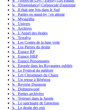
↳ [Terres de Leyt - Eterny] Les Paluds
↳ [Dragonlance] Crépuscule d'automne
↳ Il était une fois dans le Sud
↳ Parties en stand-by / en attente
↳ Mystarillia
↳ Univers
↳ Archives
↳ L'Appel des étoiles
↳ Terralya
↳ Les Contes de la lune verte
↳ Les Pierres du destin
↳ Espace RP
↳ Espace HRP
↳ Espace Personnages
↳ Epopée dans les Royaumes oubliés
↳ Le Festival du météore
↳ Les Chroniques du Chaos
↳ Un retour à Bérégost
↳ Reverse Dungeon
↳ Dolmenwood
↳ Parties archivées
↳ Terreurs dans la Jungle
↳ Le sanctuaire de l'angoisse
↳ Le destin des rois