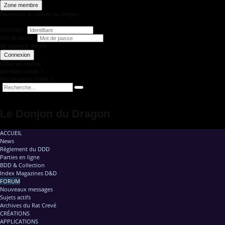
Zone membre
Bienvenue au Donjon du Dragon
Identifiant
Mot de passe
Se souvenir de moi
Connexion
Créer un compte
Identifiant oublié ?
Mot de passe oublié ?
Le Donjon du Dragon
ACCUEIL
News
Règlement du DDD
Parties en ligne
BDD & Collection
Index Magazines D&D
FORUM
Nouveaux messages
Sujets actifs
Archives du Rat Crevé
CRÉATIONS
APPLICATIONS