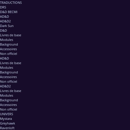
TRADUCTIONS
DRS
D&D BECMI
AD&D
AD&D2
Dark Sun
D&D
Livres de base
Modules
Background
Accessoires
Non officiel
AD&D
Livres de base
Modules
Background
Accessoires
Non officiel
AD&D2
Livres de base
Modules
Background
Accessoires
Non officiel
UNIVERS
Mystara
Greyhawk
Ravenloft