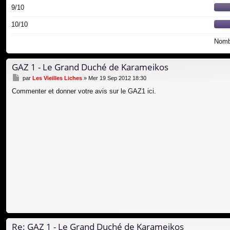
9/10
10/10
Nombr
GAZ 1 - Le Grand Duché de Karameikos
M
par
Les Vieilles Liches
»
Mer 19 Sep 2012 18:30
e
Commenter et donner votre avis sur le GAZ1 ici.
s
s
a
g
e
Re: GAZ 1 - Le Grand Duché de Karameikos