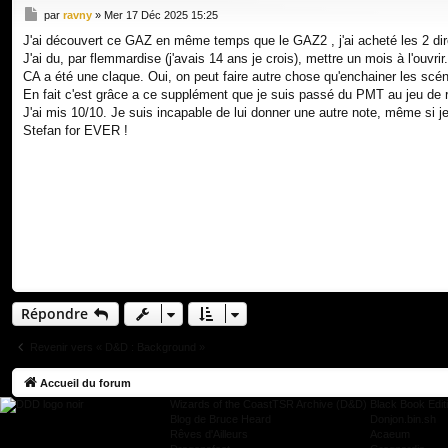
M
par
ravny
»
Mer 17 Déc 2025 15:25
e
J'ai découvert ce GAZ en même temps que le GAZ2 , j'ai acheté les 2 dir
s
J'ai du, par flemmardise (j'avais 14 ans je crois), mettre un mois à l'ouvrir.
s
a
CA a été une claque. Oui, on peut faire autre chose qu'enchainer les scé
g
En fait c'est grâce a ce supplément que je suis passé du PMT au jeu de r
e
J'ai mis 10/10. Je suis incapable de lui donner une autre note, même si je
Stefan for EVER !
Répondre
Revenir vers « D&D : Background »
Accueil du forum
Wizards of the Coast
TSR Archive (D&D)
Black Book Edit
Blog de Bruce Heard
Donjon.bin.sh
Rêves d'Ailleurs
Acaeum