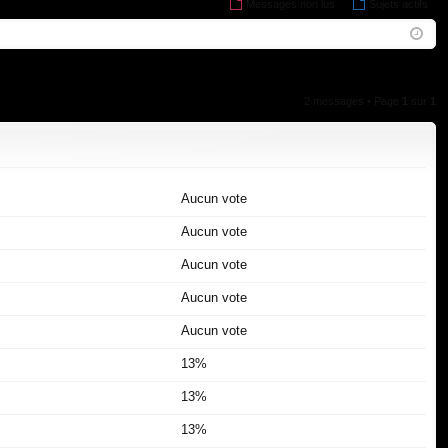
Messages non lus
FA
Sujets actifs
on
ns
Q
ne
cri
xi
pti
on
on
2 messages • Page
1
sur
1
Aucun vote
Aucun vote
Aucun vote
Aucun vote
Aucun vote
13%
13%
13%