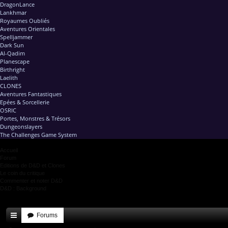
DragonLance
Lankhmar
Royaumes Oubliés
Aventures Orientales
Spelljammer
Dark Sun
Al-Qadim
Planescape
Birthright
Laelith
CLONES
Aventures Fantastiques
Epées & Sorcellerie
OSRIC
Portes, Monstres & Trésors
Dungeonslayers
The Challenges Game System
Accueil
Forum
Editions de D&D et Clones
Le coin du critique
Commenter et noter D&D
D&D : Background
Forums