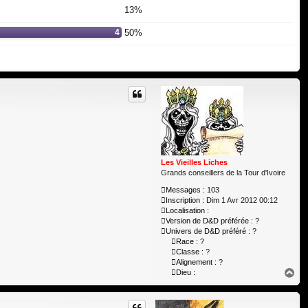
13%
4
50%
Les Vieilles Liches
Grands conseillers de la Tour d'Ivoire
Messages :
103
Inscription :
Dim 1 Avr 2012 00:12
Localisation :
Version de D&D préférée :
?
Univers de D&D préféré :
?
Race :
?
Classe :
?
Alignement :
?
H
Dieu :
a
u
t