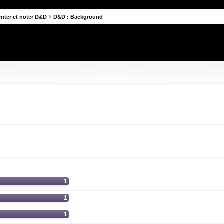
ter et noter D&D
D&D : Background
he avancée
1
1
1