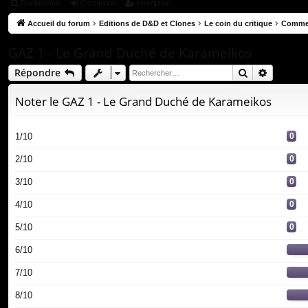
ac
Rechercher
Connexion
Inscription
co
Accueil du forum
Editions de D&D et Clones
Le coin du critique
Commen
ur
GAZ 1 - Le Grand Duché de Karameikos
ci
Rechercher
Recherc
Répondre
s
Noter le GAZ 1 - Le Grand Duché de Karameikos
1/10
0
2/10
0
3/10
0
4/10
0
5/10
0
6/10
7/10
8/10