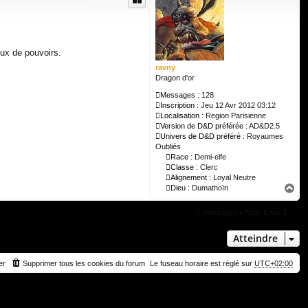
eux de pouvoirs.
ravny
Dragon d'or
Messages :
128
Inscription :
Jeu 12 Avr 2012 03:12
Localisation :
Region Parisienne
Version de D&D préférée :
AD&D2.5
Univers de D&D préféré :
Royaumes
Oubliés
Race :
Demi-elfe
Classe :
Clerc
Alignement :
Loyal Neutre
H
Dieu :
Dumathoïn
a
u
2 messages • Page
1
sur
1
t
Atteindre
er
Supprimer tous les cookies du forum
Le fuseau horaire est réglé sur
UTC+02:00