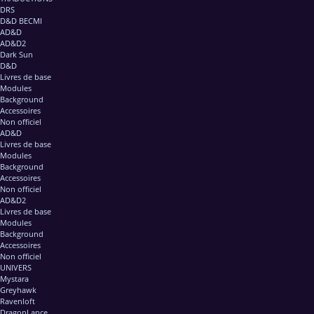
DRS
D&D BECMI
AD&D
AD&D2
Dark Sun
D&D
Livres de base
Modules
Background
Accessoires
Non officiel
AD&D
Livres de base
Modules
Background
Accessoires
Non officiel
AD&D2
Livres de base
Modules
Background
Accessoires
Non officiel
UNIVERS
Mystara
Greyhawk
Ravenloft
DragonLance