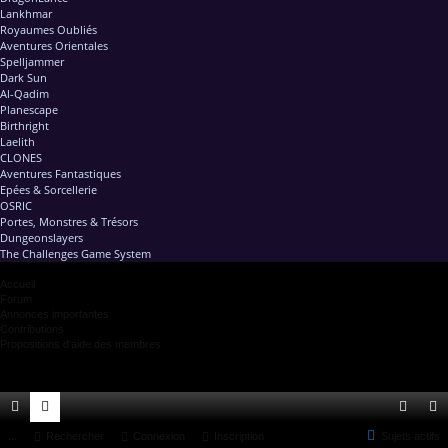
Lankhmar
Royaumes Oubliés
Aventures Orientales
Spelljammer
Dark Sun
Al-Qadim
Planescape
Birthright
Laelith
CLONES
Aventures Fantastiques
Epées & Sorcellerie
OSRIC
Portes, Monstres & Trésors
Dungeonslayers
The Challenges Game System
Accueil
Forum
Annonces importantes
Contributions
Propositions d'aide des membres
ac
...
or
Rechercher
Connexion
Inscription
Sujets actifs
on
ns