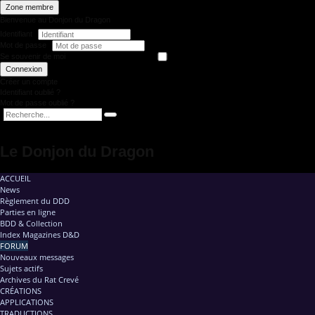
Zone membre
Bienvenue au Donjon du Dragon
Identifiant
Mot de passe
Se souvenir de moi
Connexion
Créer un compte
Identifiant oublié ?
Mot de passe oublié ?
Le Donjon du Dragon
ACCUEIL
News
Règlement du DDD
Parties en ligne
BDD & Collection
Index Magazines D&D
FORUM
Nouveaux messages
Sujets actifs
Archives du Rat Crevé
CRÉATIONS
APPLICATIONS
TRADUCTIONS