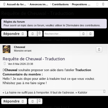
R
co
Accueil du forum
u
Annonces importantes
Contributions
Propositions d'aide des membres
ne
cri
e
Requête de Cheuwal - Traduction
ur
m
xi
pti
c
ci
s
on
on
h
Règles du forum
Pour ouvrir un topic dans ce forum, veuillez utiliser le
formulaire des contributions
.
e
s
r
Rechercher
Recherch
Répondre
c
1 message • Page
1
sur
1
h
e
Cheuwal
Monstre errant
r
Requête de Cheuwal - Traduction
M
Ven 8 Mai 2026 23:38
e
Cheuwal
souhaite proposer son aide dans l'atelier
Traduction
s
Commentaire du membre :
s
a
Hello ! Je suis dispo pour aider à traduire tout ce que vous voulez.
g
N'hésitez pas à me faire signe !
e
« La haine ne suffit pas à l'emporter. Il faut de l'adresse. » Kalidor
a
u
Répondre
t
1 message • Page
1
sur
1