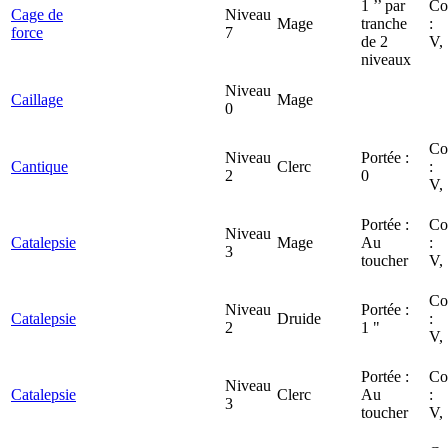
1 ’’ par
Co
Cage de
Niveau
Mage
tranche
:
force
7
de 2
V,
niveaux
Niveau
Caillage
Mage
0
Co
Niveau
Portée :
Cantique
Clerc
:
2
0
V,
Portée :
Co
Niveau
Catalepsie
Mage
Au
:
3
toucher
V,
Co
Niveau
Portée :
Catalepsie
Druide
:
2
1 "
V,
Portée :
Co
Niveau
Catalepsie
Clerc
Au
:
3
toucher
V,