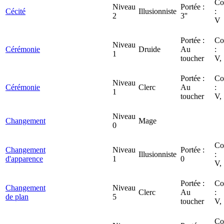
Co
Niveau
Portée :
Cécité
Illusionniste
:
2
3''
V
Portée :
Co
Niveau
Cérémonie
Druide
Au
:
1
toucher
V,
Portée :
Co
Niveau
Cérémonie
Clerc
Au
:
1
toucher
V,
Niveau
Changement
Mage
0
Co
Changement
Niveau
Portée :
Illusionniste
:
d'apparence
1
0
V,
Portée :
Co
Changement
Niveau
Clerc
Au
:
de plan
5
toucher
V,
Co