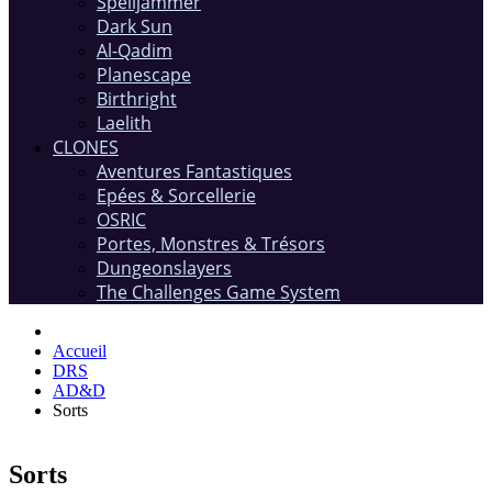
Spelljammer
Dark Sun
Al-Qadim
Planescape
Birthright
Laelith
CLONES
Aventures Fantastiques
Epées & Sorcellerie
OSRIC
Portes, Monstres & Trésors
Dungeonslayers
The Challenges Game System
Accueil
DRS
AD&D
Sorts
Sorts