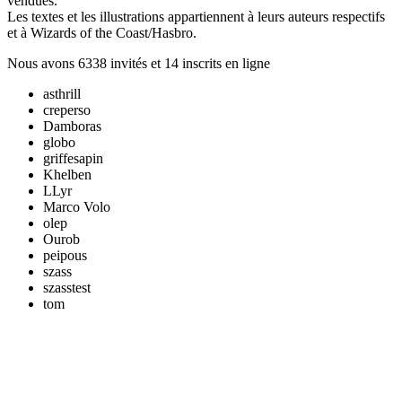
vendues.
Les textes et les illustrations appartiennent à leurs auteurs respectifs
et à Wizards of the Coast/Hasbro.
Nous avons 6338 invités et 14 inscrits en ligne
asthrill
creperso
Damboras
globo
griffesapin
Khelben
LLyr
Marco Volo
olep
Ourob
peipous
szass
szasstest
tom