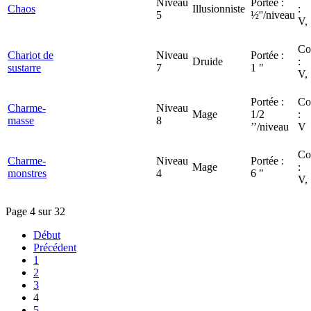
Niveau
Portée :
Chaos
Illusionniste
:
5
½''/niveau
V,
Co
Chariot de
Niveau
Portée :
Druide
:
sustarre
7
1 "
V,
Portée :
Co
Charme-
Niveau
Mage
1/2
:
masse
8
’’/niveau
V
Co
Charme-
Niveau
Portée :
Mage
:
monstres
4
6 "
V,
Page 4 sur 32
Début
Précédent
1
2
3
4
5