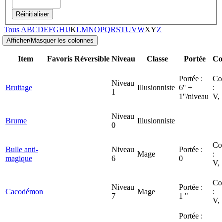
Réinitialiser
Tous
A
B
C
D
E
F
G
H
I
J
K
L
M
N
O
P
Q
R
S
T
U
V
W
X
Y
Z
Item
Favoris
Réversible
Niveau
Classe
Portée
Co
Portée :
Co
Niveau
Bruitage
Illusionniste
6'' +
:
1
1''/niveau
V,
Niveau
Brume
Illusionniste
0
Co
Bulle anti-
Niveau
Portée :
Mage
:
magique
6
0
V,
Co
Niveau
Portée :
Cacodémon
Mage
:
7
1 "
V,
Portée :