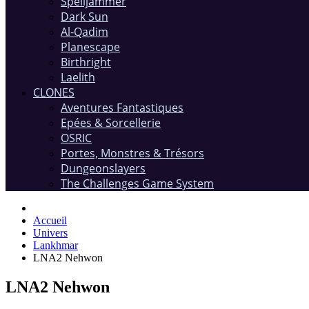
Spelljammer
Dark Sun
Al-Qadim
Planescape
Birthright
Laelith
CLONES
Aventures Fantastiques
Epées & Sorcellerie
OSRIC
Portes, Monstres & Trésors
Dungeonslayers
The Challenges Game System
Accueil
Univers
Lankhmar
LNA2 Nehwon
LNA2 Nehwon