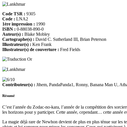
Code TSR :
9305
Code :
LNA2
1ère impression :
1990
ISBN :
0-88038-890-0
Auteur(s) :
Blake Mobley
Cartographe(s) :
David C. Sutherland III, Brian Peterson
Illustrateur(s) :
Ken Frank
Illustrateur(s) de couverture :
Fred Fields
Contributeur(s) :
Jihem, PandaPanda1, Ronny, Banana Man U, Atha
Résumé
C’est l’année du Zodac-no-kara, l’année de la compétition des sorciers
les horizons pour y participer. Cette année, cependant… cette année est
La magie déjà rare de Newhon devient de plus en plus ténue sur les ter
objets et lui ramener pour mieux les conserver. Ceux qui participent à