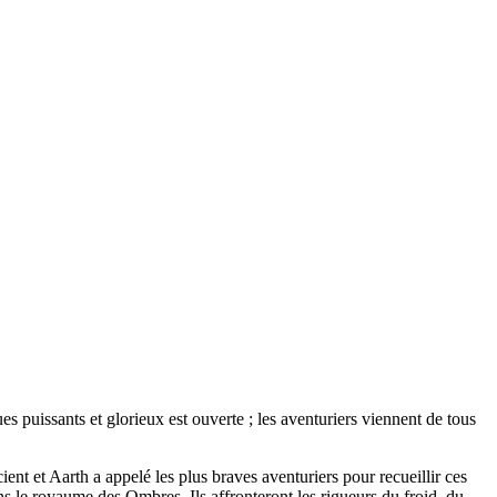
 puissants et glorieux est ouverte ; les aventuriers viennent de tous
nt et Aarth a appelé les plus braves aventuriers pour recueillir ces
ns le royaume des Ombres. Ils affronteront les rigueurs du froid, du