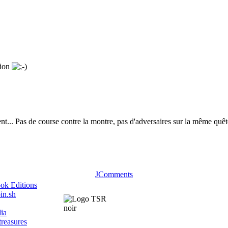
tion
ent... Pas de course contre la montre, pas d'adversaires sur la même quête
.
JComments
ok Editions
in.sh
ia
treasures