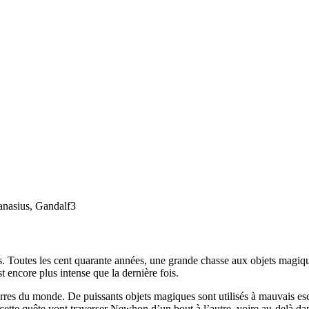
nasius, Gandalf3
. Toutes les cent quarante années, une grande chasse aux objets magiques
 encore plus intense que la dernière fois.
res du monde. De puissants objets magiques sont utilisés à mauvais escie
 cette quête vont traverser Newhon d’un bout à l’autre, voire au-delà da