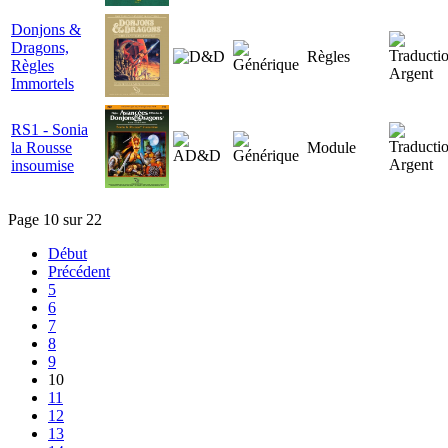
Donjons &
Dragons,
Règles
Règles
Immortels
RS1 - Sonia
la Rousse
Module
insoumise
Page 10 sur 22
Début
Précédent
5
6
7
8
9
10
11
12
13