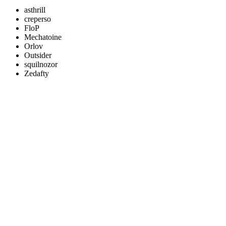
asthrill
creperso
FloP
Mechatoine
Orlov
Outsider
squilnozor
Zedafty