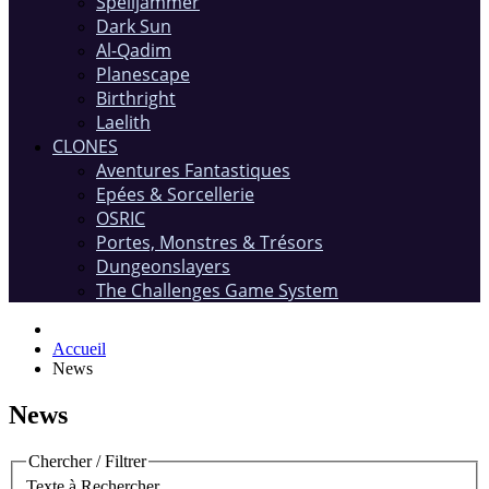
Spelljammer
Dark Sun
Al-Qadim
Planescape
Birthright
Laelith
CLONES
Aventures Fantastiques
Epées & Sorcellerie
OSRIC
Portes, Monstres & Trésors
Dungeonslayers
The Challenges Game System
Accueil
News
News
Chercher / Filtrer
Texte à Rechercher