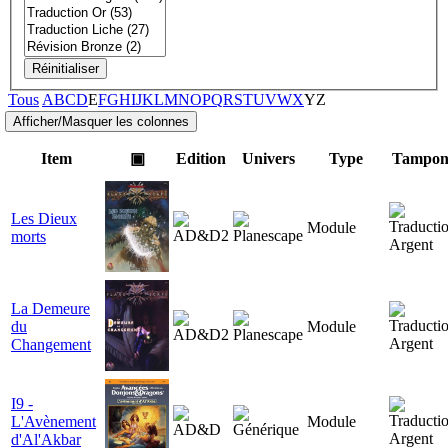
Réinitialiser
Tous
A
B
C
D
E
F
G
H
I
J
K
L
M
N
O
P
Q
R
S
T
U
V
W
X
Y
Z
Item
▣
Edition
Univers
Type
Tampon
Les Dieux
Module
morts
La Demeure
du
Module
Changement
I9 -
L'Avènement
Module
d'Al'Akbar