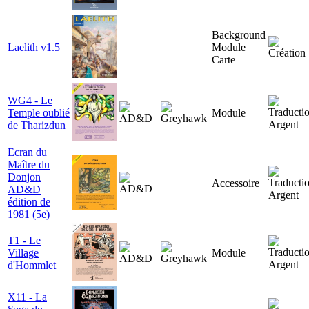
Background
Laelith v1.5
Module
Carte
WG4 - Le
Temple oublié
Module
de Tharizdun
Ecran du
Maître du
Donjon
Accessoire
AD&D
édition de
1981 (5e)
T1 - Le
Village
Module
d'Hommlet
X11 - La