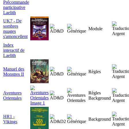
Précommande
participative
Laelith
UK7 - De
sombres
Module
nuages
s'amoncellent
Index
interactif de
Laelith
Manuel des
Règles
Monstres II
Aventures
Règles
Orientales
Background
HR1 -
Background
Vikings