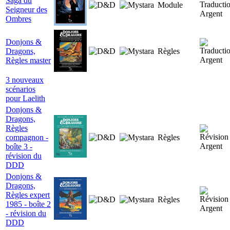
Saga du
Module
Seigneur des
Ombres
Donjons &
Dragons,
Règles
Règles master
3 nouveaux
scénarios
pour Laelith
Donjons &
Dragons,
Règles
compagnon -
Règles
boîte 3 -
révision du
DDD
Donjons &
Dragons,
Règles expert
Règles
1985 - boîte 2
- révision du
DDD