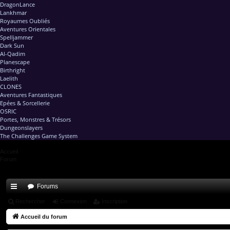
DragonLance
Lankhmar
Royaumes Oubliés
Aventures Orientales
Spelljammer
Dark Sun
Al-Qadim
Planescape
Birthright
Laelith
CLONES
Aventures Fantastiques
Epées & Sorcellerie
OSRIC
Portes, Monstres & Trésors
Dungeonslayers
The Challenges Game System
Accueil
Forum
Forums
ac
Rechercher
Connexion
Inscription
co
Accueil du forum