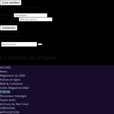
Zone membre
Bienvenue au Donjon du Dragon
Identifiant
Mot de passe
Se souvenir de moi
Connexion
Créer un compte
Identifiant oublié ?
Mot de passe oublié ?
Le Donjon du Dragon
ACCUEIL
News
Règlement du DDD
Parties en ligne
BDD & Collection
Index Magazines D&D
FORUM
Nouveaux messages
Sujets actifs
Archives du Rat Crevé
CRÉATIONS
APPLICATIONS