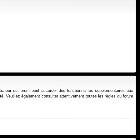
xi
pti
on
on
strateur du forum peut accorder des fonctionnalités supplémentaires aux
alité. Veuillez également consulter attentivement toutes les règles du forum