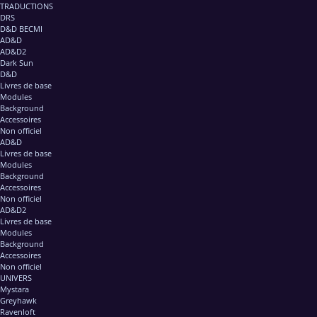
TRADUCTIONS
DRS
D&D BECMI
AD&D
AD&D2
Dark Sun
D&D
Livres de base
Modules
Background
Accessoires
Non officiel
AD&D
Livres de base
Modules
Background
Accessoires
Non officiel
AD&D2
Livres de base
Modules
Background
Accessoires
Non officiel
UNIVERS
Mystara
Greyhawk
Ravenloft