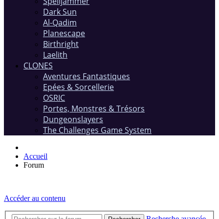
Spelljammer
Dark Sun
Al-Qadim
Planescape
Birthright
Laelith
CLONES
Aventures Fantastiques
Epées & Sorcellerie
OSRIC
Portes, Monstres & Trésors
Dungeonslayers
The Challenges Game System
Accueil
Forum
Accéder au contenu
Recherche avancée