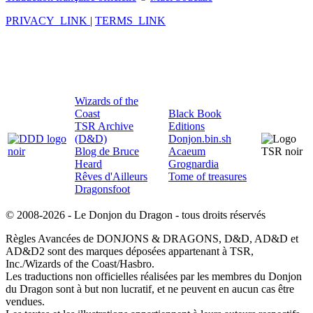
PRIVACY_LINK
|
TERMS_LINK
Wizards of the
Coast
Black Book
TSR Archive
Editions
(D&D)
Donjon.bin.sh
Blog de Bruce
Acaeum
Heard
Grognardia
Rêves d'Ailleurs
Tome of treasures
Dragonsfoot
© 2008-2026 - Le Donjon du Dragon - tous droits réservés
Règles Avancées de DONJONS & DRAGONS, D&D, AD&D et
AD&D2 sont des marques déposées appartenant à TSR,
Inc./Wizards of the Coast/Hasbro.
Les traductions non officielles réalisées par les membres du Donjon
du Dragon sont à but non lucratif, et ne peuvent en aucun cas être
vendues.