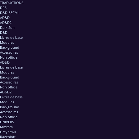
TRADUCTIONS
DRS
D&D BECMI
AD&D
AD&D2
Dark Sun
D&D
Livres de base
Modules
Background
Accessoires
Non officiel
AD&D
Livres de base
Modules
Background
Accessoires
Non officiel
AD&D2
Livres de base
Modules
Background
Accessoires
Non officiel
UNIVERS
Mystara
Greyhawk
Ravenloft