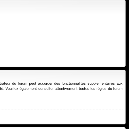
xi
pti
on
on
strateur du forum peut accorder des fonctionnalités supplémentaires aux
alité. Veuillez également consulter attentivement toutes les règles du forum