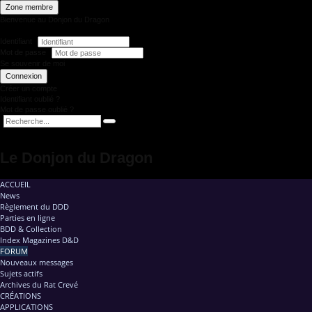
Zone membre
Bienvenue au Donjon du Dragon
Identifiant
Mot de passe
Se souvenir de moi
Connexion
Créer un compte
Identifiant oublié ?
Mot de passe oublié ?
Le Donjon du Dragon
ACCUEIL
News
Règlement du DDD
Parties en ligne
BDD & Collection
Index Magazines D&D
FORUM
Nouveaux messages
Sujets actifs
Archives du Rat Crevé
CRÉATIONS
APPLICATIONS