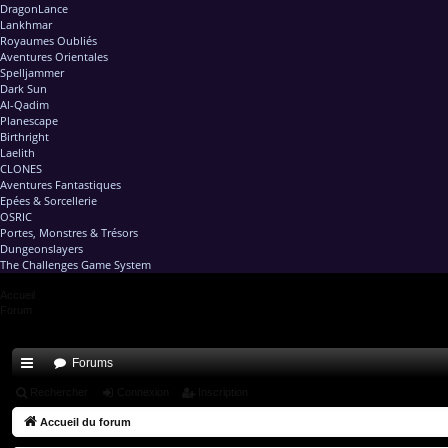
DragonLance
Lankhmar
Royaumes Oubliés
Aventures Orientales
Spelljammer
Dark Sun
Al-Qadim
Planescape
Birthright
Laelith
CLONES
Aventures Fantastiques
Epées & Sorcellerie
OSRIC
Portes, Monstres & Trésors
Dungeonslayers
The Challenges Game System
Accueil
Forum
Forums
ac
Rechercher
Connexion
Inscription
co
Accueil du forum