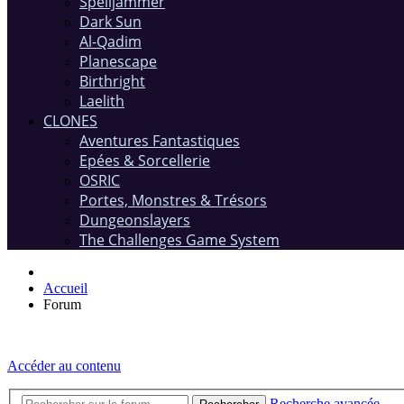
Spelljammer
Dark Sun
Al-Qadim
Planescape
Birthright
Laelith
CLONES
Aventures Fantastiques
Epées & Sorcellerie
OSRIC
Portes, Monstres & Trésors
Dungeonslayers
The Challenges Game System
Accueil
Forum
Accéder au contenu
Recherche avancée