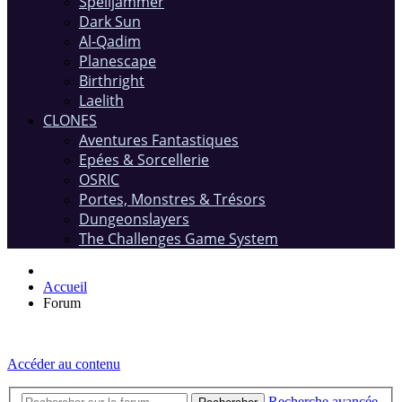
Spelljammer
Dark Sun
Al-Qadim
Planescape
Birthright
Laelith
CLONES
Aventures Fantastiques
Epées & Sorcellerie
OSRIC
Portes, Monstres & Trésors
Dungeonslayers
The Challenges Game System
Accueil
Forum
Accéder au contenu
Recherche avancée