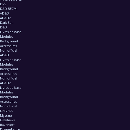
DRS
D&D BECMI
AD&D
AD&D2
Dark Sun
D&D
Livres de base
Modules
Background
Accessoires
Non officiel
AD&D
Livres de base
Modules
Background
Accessoires
Non officiel
AD&D2
Livres de base
Modules
Background
Accessoires
Non officiel
UNIVERS
Mystara
Greyhawk
Ravenloft
DragonLance