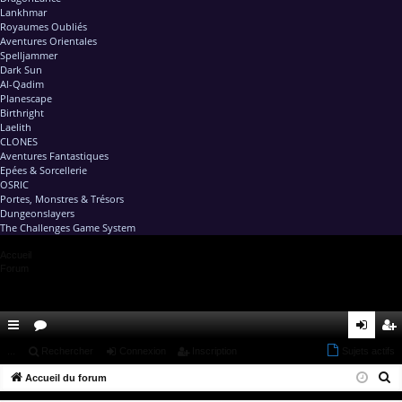
Lankhmar
Royaumes Oubliés
Aventures Orientales
Spelljammer
Dark Sun
Al-Qadim
Planescape
Birthright
Laelith
CLONES
Aventures Fantastiques
Epées & Sorcellerie
OSRIC
Portes, Monstres & Trésors
Dungeonslayers
The Challenges Game System
Accueil
Forum
ac
...
or
Rechercher
Connexion
Inscription
Sujets actifs
on
ns
R
co
Accueil du forum
u
ne
cri
e