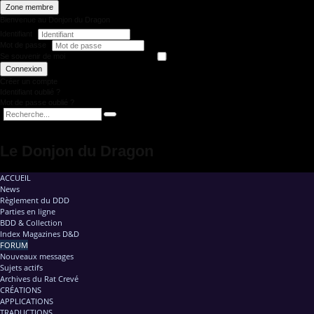
Zone membre
Bienvenue au Donjon du Dragon
Identifiant
Mot de passe
Se souvenir de moi
Connexion
Créer un compte
Identifiant oublié ?
Mot de passe oublié ?
Le Donjon du Dragon
ACCUEIL
News
Règlement du DDD
Parties en ligne
BDD & Collection
Index Magazines D&D
FORUM
Nouveaux messages
Sujets actifs
Archives du Rat Crevé
CRÉATIONS
APPLICATIONS
TRADUCTIONS