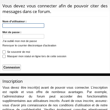
ur
m
xi
pti
c
Vous devez vous connecter afin de pouvoir citer des
ci
s
on
on
h
messages dans ce forum.
e
s
r
Nom d’utilisateur :
c
h
Mot de passe :
e
J’ai oublié mon mot de passe
r
Renvoyer le courrier électronique d’activation
Se souvenir de moi
Masquer mon statut en ligne lors de cette session
Inscription
Vous devez être inscrit(e) avant de pouvoir vous connecter. L’inscription
est rapide et vous offre de nombreux avantages. Par exemple,
l’administrateur du forum peut accorder des fonctionnalités
supplémentaires aux utilisateurs inscrits. Avant de vous inscrire, assurez-
vous d’avoir pris connaissance de nos conditions d’utilisation et de notre
politique de confidentialité. Veuillez également consulter attentivement