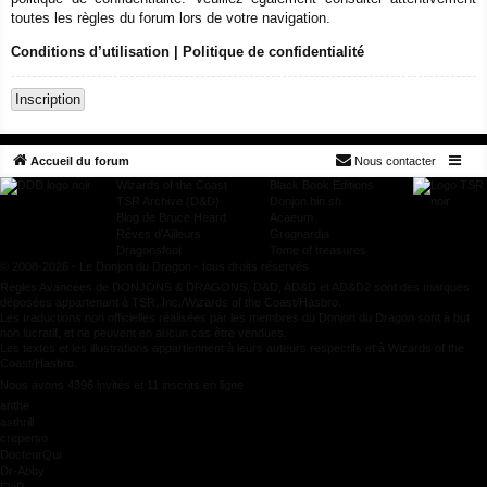
toutes les règles du forum lors de votre navigation.
Conditions d’utilisation
|
Politique de confidentialité
Inscription
Accueil du forum
Nous contacter
Wizards of the Coast
Black Book Editions
TSR Archive (D&D)
Donjon.bin.sh
Blog de Bruce Heard
Acaeum
Rêves d'Ailleurs
Grognardia
Dragonsfoot
Tome of treasures
© 2008-2026 - Le Donjon du Dragon - tous droits réservés
Règles Avancées de DONJONS & DRAGONS, D&D, AD&D et AD&D2 sont des marques
déposées appartenant à TSR, Inc./Wizards of the Coast/Hasbro.
Les traductions non officielles réalisées par les membres du Donjon du Dragon sont à but
non lucratif, et ne peuvent en aucun cas être vendues.
Les textes et les illustrations appartiennent à leurs auteurs respectifs et à Wizards of the
Coast/Hasbro.
Nous avons 4396 invités et 11 inscrits en ligne
anthe
asthrill
creperso
DocteurQui
Dr-Abby