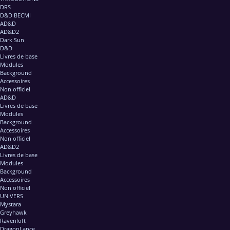
DRS
D&D BECMI
AD&D
AD&D2
Dark Sun
D&D
Livres de base
Modules
Background
Accessoires
Non officiel
AD&D
Livres de base
Modules
Background
Accessoires
Non officiel
AD&D2
Livres de base
Modules
Background
Accessoires
Non officiel
UNIVERS
Mystara
Greyhawk
Ravenloft
DragonLance