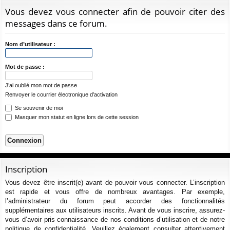
ur
m
xi
pti
c
Vous devez vous connecter afin de pouvoir citer des
ci
s
on
on
h
messages dans ce forum.
e
s
r
Nom d’utilisateur :
c
h
Mot de passe :
e
J’ai oublié mon mot de passe
r
Renvoyer le courrier électronique d’activation
Se souvenir de moi
Masquer mon statut en ligne lors de cette session
Inscription
Vous devez être inscrit(e) avant de pouvoir vous connecter. L’inscription
est rapide et vous offre de nombreux avantages. Par exemple,
l’administrateur du forum peut accorder des fonctionnalités
supplémentaires aux utilisateurs inscrits. Avant de vous inscrire, assurez-
vous d’avoir pris connaissance de nos conditions d’utilisation et de notre
politique de confidentialité. Veuillez également consulter attentivement