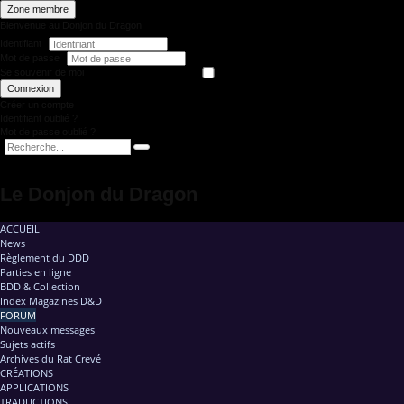
Zone membre
Bienvenue au Donjon du Dragon
Identifiant
Mot de passe
Se souvenir de moi
Connexion
Créer un compte
Identifiant oublié ?
Mot de passe oublié ?
Le Donjon du Dragon
ACCUEIL
News
Règlement du DDD
Parties en ligne
BDD & Collection
Index Magazines D&D
FORUM
Nouveaux messages
Sujets actifs
Archives du Rat Crevé
CRÉATIONS
APPLICATIONS
TRADUCTIONS