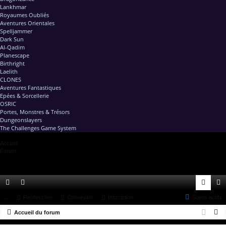
Lankhmar
Royaumes Oubliés
Aventures Orientales
Spelljammer
Dark Sun
Al-Qadim
Planescape
Birthright
Laelith
CLONES
Aventures Fantastiques
Epées & Sorcellerie
OSRIC
Portes, Monstres & Trésors
Dungeonslayers
The Challenges Game System
Accueil
Forum
ac
...
or
Rechercher
Connexion
Inscription
Sujets actifs
on
ns
R
co
Accueil du forum
u
ne
cri
e