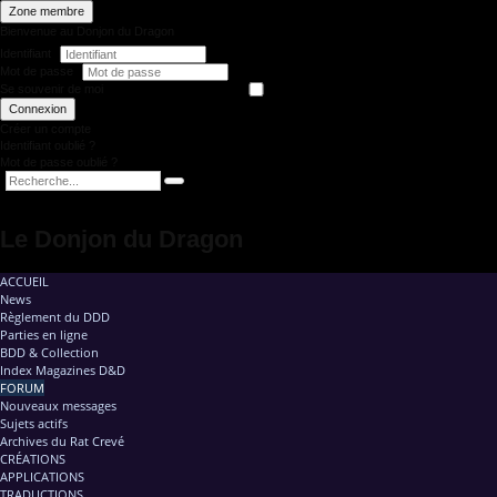
Zone membre
Bienvenue au Donjon du Dragon
Identifiant
Mot de passe
Se souvenir de moi
Connexion
Créer un compte
Identifiant oublié ?
Mot de passe oublié ?
Le Donjon du Dragon
ACCUEIL
News
Règlement du DDD
Parties en ligne
BDD & Collection
Index Magazines D&D
FORUM
Nouveaux messages
Sujets actifs
Archives du Rat Crevé
CRÉATIONS
APPLICATIONS
TRADUCTIONS