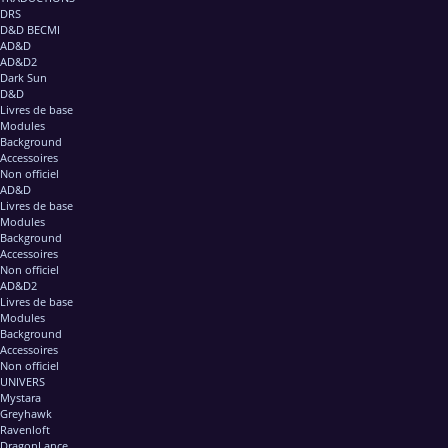
DRS
D&D BECMI
AD&D
AD&D2
Dark Sun
D&D
Livres de base
Modules
Background
Accessoires
Non officiel
AD&D
Livres de base
Modules
Background
Accessoires
Non officiel
AD&D2
Livres de base
Modules
Background
Accessoires
Non officiel
UNIVERS
Mystara
Greyhawk
Ravenloft
DragonLance