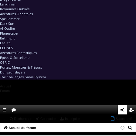
Lankhmar
Royaumes Oubliés
Aventures Orientales
Spelljammer
Dark Sun
Al-Qadim
Planescape
Birthright
Laelith
CLONES
Aventures Fantastiques
Epées & Sorcellerie
OSRIC
Portes, Monstres & Trésors
Dungeonslayers
The Challenges Game System
Accueil
Forum
ac
...
or
Rechercher
Connexion
Inscription
Sujets actifs
on
ns
R
co
Accueil du forum
u
ne
cri
e