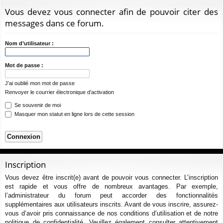
ur
m
xi
pti
c
Vous devez vous connecter afin de pouvoir citer des
ci
s
on
on
h
messages dans ce forum.
e
s
r
Nom d’utilisateur :
c
h
Mot de passe :
e
J’ai oublié mon mot de passe
r
Renvoyer le courrier électronique d’activation
Se souvenir de moi
Masquer mon statut en ligne lors de cette session
Inscription
Vous devez être inscrit(e) avant de pouvoir vous connecter. L’inscription
est rapide et vous offre de nombreux avantages. Par exemple,
l’administrateur du forum peut accorder des fonctionnalités
supplémentaires aux utilisateurs inscrits. Avant de vous inscrire, assurez-
vous d’avoir pris connaissance de nos conditions d’utilisation et de notre
politique de confidentialité. Veuillez également consulter attentivement